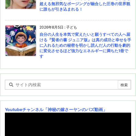
超える無邪気なポージングが融合した圧巻の世界観
に誰もが引き込まれる！
2026年8月5日
:
子ども
自分の人生を本気で変えたいと願うすべての人へ届
ける『賢者の書 ジュニア版』は真の成功と幸せを手
に入れるための秘密を明かし読んだ人の行動を劇的
に変化させるほど強力なエネルギーに満ちた1冊で
す
Youtubeチャンネル
「神秘の嫁さーヤンのバズ動画」