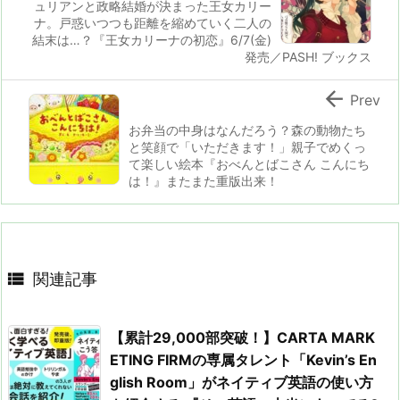
ュリアンと政略結婚が決まった王女カリー
ナ。戸惑いつつも距離を縮めていく二人の
結末は…？『王女カリーナの初恋』6/7(金)
発売／PASH! ブックス

Prev
お弁当の中身はなんだろう？森の動物たち
と笑顔で「いただきます！」親子でめくっ
て楽しい絵本『おべんとばこさん こんにち
は！』またまた重版出来！

関連記事
【累計29,000部突破！】CARTA MARK
ETING FIRMの専属タレント「Kevin’s En
glish Room」がネイティブ英語の使い方