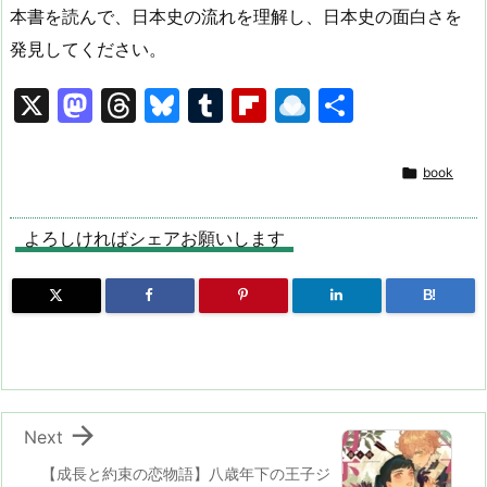
本書を読んで、日本史の流れを理解し、日本史の面白さを
発見してください。
X
M
T
Bl
T
Fl
R
共
a
hr
u
u
ip
ai
有
st
e
e
m
b
n

book
o
a
s
bl
o
dr
d
d
k
r
ar
o
よろしければシェアお願いします
o
s
y
d
p.
B!
n
io

Next
【成長と約束の恋物語】八歳年下の王子ジ