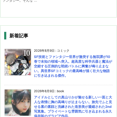
ァンタジー。そんな ...
新着記事
2026年8月9日
:
コミック
SF技術とファンタジー世界が激突する無双譚が10
巻で未知の領域へ突入。超高度な科学兵器と魔法が
交錯する圧倒的な戦術バトルに興奮が鳴り止まな
い。異世界SFコミックの最高峰が描く壮大な物語
に引き込まれる傑作。
2026年8月9日
:
book
アイドルとしての真山りかが魅せる新しい一面と大
人な表情に胸の高鳴りが止まらない。旅先でふと見
せる素の素顔と洗練された造形美が凝縮された2nd
写真集。プライベートな雰囲気に引き込まれる永久
保存版のグラビア作品。