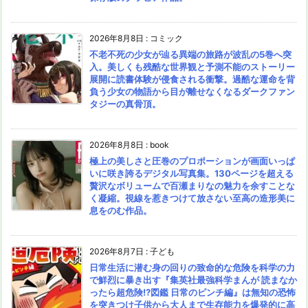
2026年8月8日
:
コミック
不老不死の少女が辿る異端の旅路が波乱の5巻へ突
入。美しくも残酷な世界観と予測不能のストーリー
展開に読書体験が侵食される衝撃。過酷な運命を背
負う少女の物語から目が離せなくなるダークファン
タジーの真骨頂。
2026年8月8日
:
book
極上の美しさと圧巻のプロポーションが画面いっぱ
いに咲き誇るデジタル写真集。130ページを超える
贅沢なボリュームで百瀬まりなの魅力を余すことな
く凝縮。視線を惹きつけて放さない至高の造形美に
息をのむ作品。
2026年8月7日
:
子ども
日常生活に潜む身の回りの致命的な危険を科学の力
で鮮烈に暴き出す『集英社最強科学まんが 読まなか
ったら超危険!?図鑑 日常のピンチ編』は無知の恐怖
を突きつけ子供から大人まで生存能力を爆発的に高