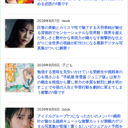
める必読の1冊です
2026年8月7日
:
book
圧巻の美貌とカリスマ性で魅了する天羽希純が魅せ
る背徳的でセンセーショナルな世界観！限界を超え
た美しさと艶やかな表現力が織りなす衝撃的な仕上
がりに全世界の視線が釘付けになる最新デジタル写
真集がついに解禁！
2026年8月6日
:
子ども
勉強する意味を見失いかけている受験生や挑戦者の
心を揺さぶる『手紙屋 蛍雪篇 ジュニア版』は努力
の概念を根底から覆し努力の本質を鮮烈に解き明か
すことで今後の人生と学習行動を劇的に変えてしま
う衝撃の1冊です
2026年8月6日
:
book
アイドルグループ1つになったかいのメンバー織莉
叶が魅せる超絶キュートな衝撃カットが満載のデジ
タル写真集が登場！愛くるしいビジュアルと予想を