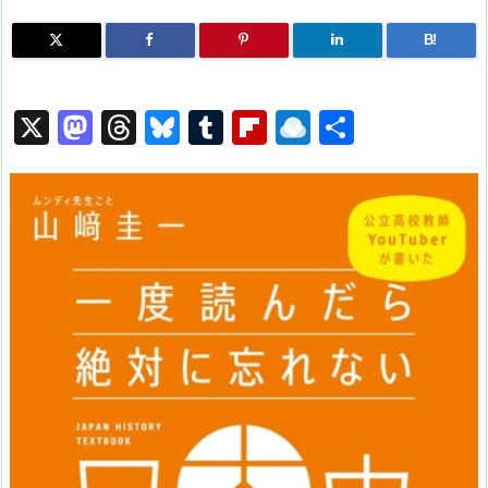
B!
X
M
T
Bl
T
Fl
R
共
a
hr
u
u
ip
ai
有
st
e
e
m
b
n
o
a
s
bl
o
dr
d
d
k
r
ar
o
o
s
y
d
p.
n
io