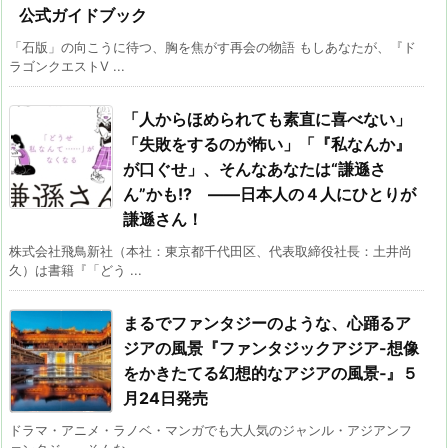
公式ガイドブック
「石版」の向こうに待つ、胸を焦がす再会の物語 もしあなたが、『ド
ラゴンクエストV ...
「人からほめられても素直に喜べない」
「失敗をするのが怖い」「『私なんか』
が口ぐせ」、そんなあなたは“謙遜さ
ん”かも!? ――日本人の４人にひとりが
謙遜さん！
株式会社飛鳥新社（本社：東京都千代田区、代表取締役社長：土井尚
久）は書籍『「どう ...
まるでファンタジーのような、心踊るア
ジアの風景『ファンタジックアジア-想像
をかきたてる幻想的なアジアの風景‐』５
月24日発売
ドラマ・アニメ・ラノベ・マンガでも大人気のジャンル・アジアンフ