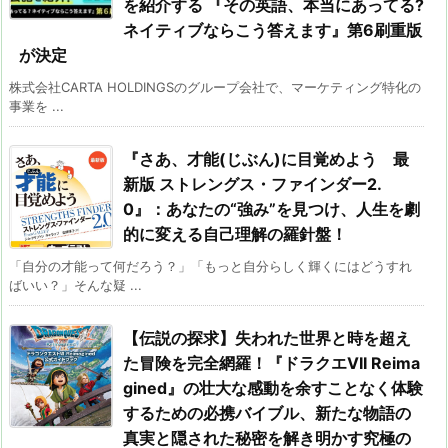
を紹介する 『その英語、本当にあってる?
ネイティブならこう答えます』第6刷重版
が決定
株式会社CARTA HOLDINGSのグループ会社で、マーケティング特化の
事業を ...
『さあ、才能(じぶん)に目覚めよう 最
新版 ストレングス・ファインダー2.
0』：あなたの“強み”を見つけ、人生を劇
的に変える自己理解の羅針盤！
「自分の才能って何だろう？」「もっと自分らしく輝くにはどうすれ
ばいい？」そんな疑 ...
【伝説の探求】失われた世界と時を超え
た冒険を完全網羅！『ドラクエVII Reima
gined』の壮大な感動を余すことなく体験
するための必携バイブル、新たな物語の
真実と隠された秘密を解き明かす究極の