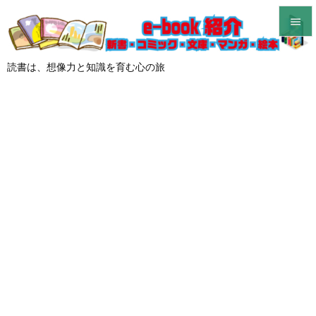


メニュ
読書は、想像力と知識を育む心の旅

サイド

前へ

次へ

検索