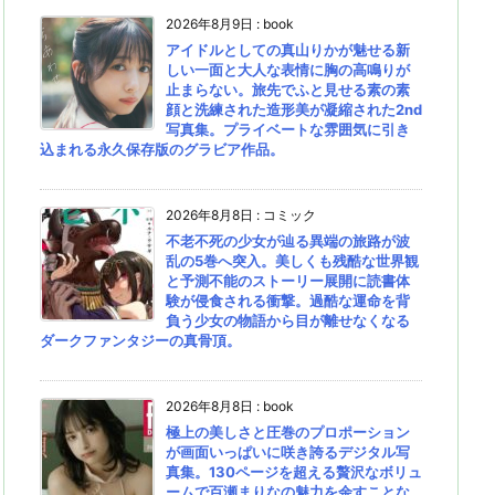
2026年8月9日
:
book
アイドルとしての真山りかが魅せる新
しい一面と大人な表情に胸の高鳴りが
止まらない。旅先でふと見せる素の素
顔と洗練された造形美が凝縮された2nd
写真集。プライベートな雰囲気に引き
込まれる永久保存版のグラビア作品。
2026年8月8日
:
コミック
不老不死の少女が辿る異端の旅路が波
乱の5巻へ突入。美しくも残酷な世界観
と予測不能のストーリー展開に読書体
験が侵食される衝撃。過酷な運命を背
負う少女の物語から目が離せなくなる
ダークファンタジーの真骨頂。
2026年8月8日
:
book
極上の美しさと圧巻のプロポーション
が画面いっぱいに咲き誇るデジタル写
真集。130ページを超える贅沢なボリュ
ームで百瀬まりなの魅力を余すことな