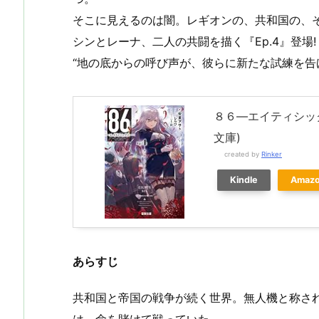
そこに見えるのは闇。レギオンの、共和国の、
シンとレーナ、二人の共闘を描く『Ep.4』登場!
“地の底からの呼び声が、彼らに新たな試練を告
８６―エイティシック
文庫)
created by
Rinker
Kindle
Amaz
あらすじ
共和国と帝国の戦争が続く世界。無人機と称さ
は、命を賭けて戦っていた。