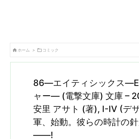

ホーム
>

コミック
86―エイティシックス―E
ャー― (電撃文庫) 文庫 – 20
安里 アサト (著), I-IV
軍、始動。彼らの時計の
――!