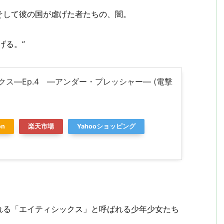
そして彼の国が虐げた者たちの、闇。
げる。”
ス―Ep.4 ―アンダー・プレッシャー― (電撃
on
楽天市場
Yahooショッピング
れる「エイティシックス」と呼ばれる少年少女たち