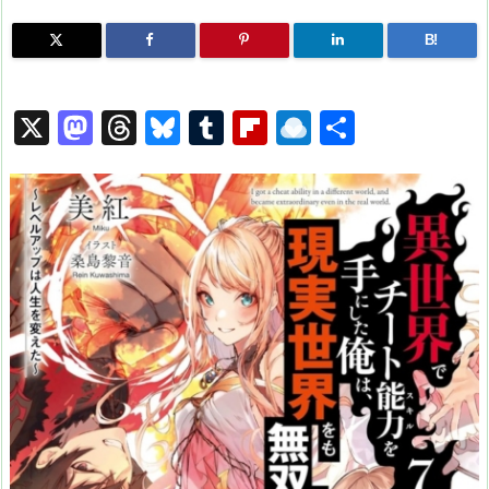
B!
X
M
T
Bl
T
Fl
R
共
a
hr
u
u
ip
ai
有
st
e
e
m
b
n
o
a
s
bl
o
dr
d
d
k
r
ar
o
o
s
y
d
p.
n
io