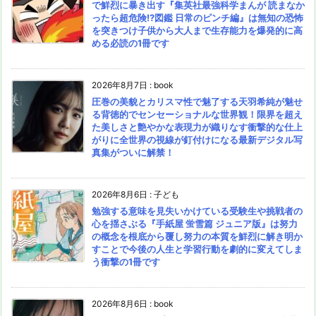
で鮮烈に暴き出す『集英社最強科学まんが 読まなか
ったら超危険!?図鑑 日常のピンチ編』は無知の恐怖
を突きつけ子供から大人まで生存能力を爆発的に高
める必読の1冊です
2026年8月7日
:
book
圧巻の美貌とカリスマ性で魅了する天羽希純が魅せ
る背徳的でセンセーショナルな世界観！限界を超え
た美しさと艶やかな表現力が織りなす衝撃的な仕上
がりに全世界の視線が釘付けになる最新デジタル写
真集がついに解禁！
2026年8月6日
:
子ども
勉強する意味を見失いかけている受験生や挑戦者の
心を揺さぶる『手紙屋 蛍雪篇 ジュニア版』は努力
の概念を根底から覆し努力の本質を鮮烈に解き明か
すことで今後の人生と学習行動を劇的に変えてしま
う衝撃の1冊です
2026年8月6日
:
book