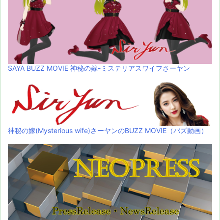
SAYA BUZZ MOVIE 神秘の嫁-ミステリアスワイフさーヤン
神秘の嫁(Mysterious wife)さーヤンのBUZZ MOVIE（バズ動画）