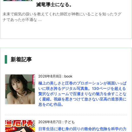
滅竜導士になる。
未来で銀気の扱いを教えてくれた師匠が神教にいることを知ったラグ
ナであったが不遜な ...
新着記事
2026年8月8日
:
book
極上の美しさと圧巻のプロポーションが画面いっぱ
いに咲き誇るデジタル写真集。130ページを超える
贅沢なボリュームで百瀬まりなの魅力を余すことな
く凝縮。視線を惹きつけて放さない至高の造形美に
息をのむ作品。
2026年8月7日
:
子ども
日常生活に潜む身の回りの致命的な危険を科学の力