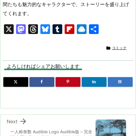
間たちも魅力的なキャラクターで、ストーリーを盛り上げ
てくれます。
X
M
T
Bl
T
Fl
R
共
a
hr
u
u
ip
ai
有
st
e
e
m
b
n

コミック
o
a
s
bl
o
dr
d
d
k
r
ar
o
よろしければシェアお願いします
o
s
y
d
p.
B!
n
io

Next
一人称単数 Audible Logo Audible版 – 完全