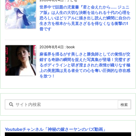
世界中で話題の児童書『君と会えたから…… ジュニ
ア版』は人生の大切な決断を迫られる十代の心理を
恐ろしいほどリアルに描き出し読んだ瞬間に自分の
生き方を根本から見直さざるを得なくなる衝撃の1
冊です
2026年8月4日
:
book
麻雀界を揺るがす美しさと勝負師としての覚悟が交
錯する奇跡の瞬間を捉えた写真集が登場！完璧すぎ
るボディラインと研ぎ澄まされた表情が織りなす極
上の美意識は見る者全ての心を奪い圧倒的な存在感
を放つ！
Youtubeチャンネル
「神秘の嫁さーヤンのバズ動画」