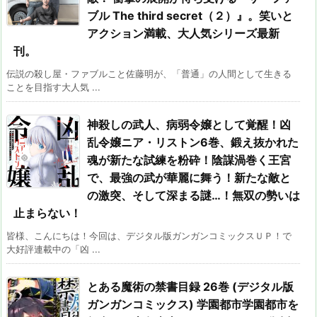
ブル The third secret（２）』。笑いと
アクション満載、大人気シリーズ最新
刊。
伝説の殺し屋・ファブルこと佐藤明が、「普通」の人間として生きる
ことを目指す大人気 ...
神殺しの武人、病弱令嬢として覚醒！凶
乱令嬢ニア・リストン6巻、鍛え抜かれた
魂が新たな試練を粉砕！陰謀渦巻く王宮
で、最強の武が華麗に舞う！新たな敵と
の激突、そして深まる謎…！無双の勢いは
止まらない！
皆様、こんにちは！今回は、デジタル版ガンガンコミックスＵＰ！で
大好評連載中の「凶 ...
とある魔術の禁書目録 26巻 (デジタル版
ガンガンコミックス) 学園都市学園都市を