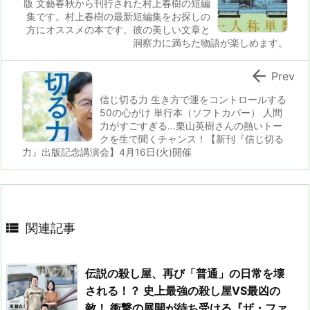
版 文藝春秋から刊行された村上春樹の短編
集です。村上春樹の最新短編集をお探しの
方にオススメの本です。彼の美しい文章と
洞察力に満ちた物語が楽しめます。

Prev
信じ切る力 生き方で運をコントロールする
50の心がけ 単行本（ソフトカバー） 人間
力がすごすぎる...栗山英樹さんの熱いトー
クを生で聞くチャンス！【新刊『信じ切る
力』出版記念講演会】4月16日(火)開催

関連記事
伝説の殺し屋、再び「普通」の日常を壊
される！？ 史上最強の殺し屋VS最凶の
敵！ 衝撃の展開が待ち受ける『ザ・ファ