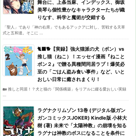
舞台に、上条当麻、インデックス、御坂
美琴ら個性豊かなキャラクターたちが織
りなす、科学と魔術が交錯する
「聖人」であり「神の右席」でもあるアックアに対し、苦戦する天草
式と五和達。そこに ...
🐈‍⬛🐕【実録】強火猫派の犬（ボン）vs
推し猫（ねこ）！エッセイ漫画『ねこと
ボン２』で贈る異種間同居ラブ！爆笑必
至の「ごはん盗み食い事件」など、いと
おしい日常に癒されまくり！
🏡 推しと同居！？犬と猫の「関係構築」をリアルに綴る愛おしい実録
...
ラグナクリムゾン 13巻 (デジタル版ガン
ガンコミックスJOKER) Kindle版 小林大
樹 (著) 未来で「太陽神教」の崩壊を知る
ラグナは神教のボスになることを条件に