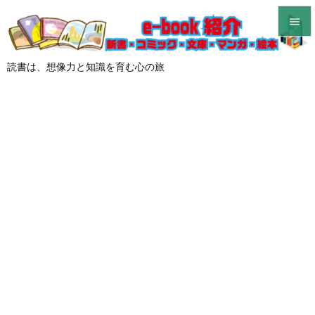


メニュ
読書は、想像力と知識を育む心の旅

サイド

前へ

次へ

検索