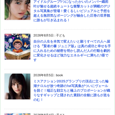
アイドルグループ1つになったかいのメンバー織莉
叶が魅せる超絶キュートな衝撃カットが満載のデジ
タル写真集が登場！愛くるしいビジュアルと予想を
超える無邪気なポージングが融合した圧巻の世界観
に誰もが引き込まれる！
2026年8月5日
:
子ども
自分の人生を本気で変えたいと願うすべての人へ届
ける『賢者の書 ジュニア版』は真の成功と幸せを手
に入れるための秘密を明かし読んだ人の行動を劇的
に変化させるほど強力なエネルギーに満ちた1冊で
す
2026年8月5日
:
book
ミスアクション2025グランプリの頂点に立った輪
湖チロルが放つ奇跡の1st写真集がついにヴェール
を脱ぐ！端正な顔立ちと極上のプロポーションが織
りなすギャップと隠された素顔の全貌に誰もが息を
のむ！
2026年8月4日
:
子ども