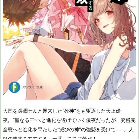
大国を蹂躙せんと襲来した“死神”をも駆逐した天上優
夜。“聖なる王”へと進化を遂げていく優夜だったが、究極完
全態へと進化を果たした“滅びの神”の強襲を受けて……。人
類の未来を左右する大一番、ここに勃発！