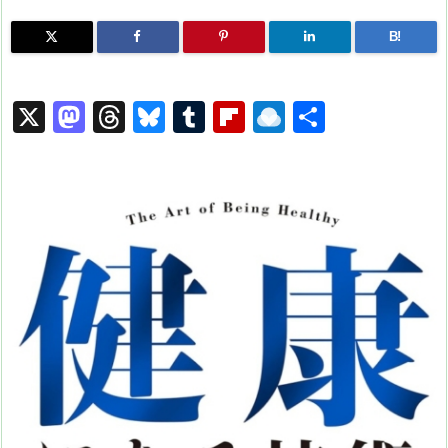
B!
X
M
T
Bl
T
Fl
R
共
a
hr
u
u
ip
ai
有
st
e
e
m
b
n
o
a
s
bl
o
dr
d
d
k
r
ar
o
o
s
y
d
p.
n
io