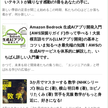
いテキストが織りなす感動の1冊をあなたの手に。
新しい季節の足音が聞こえ始めるこの時期、私たちの心はどこか落ち
着かず、何か新しい ...
Amazon Bedrock 生成AIアプリ開発入門
[AWS深掘りガイド]作って学べる！大規
模言語モデル[LLMアプリ開発]の基本と
コツ いま知るべき最先端の知識！AWSの
生成AIサービスを体系的に解説した、い
ちばん詳しい入門書です。
かつて、未来を紡ぐ開発者たちの集う街に、「エンジニアの泉」と呼
ばれる学びの広場が ...
3か月でマスターする 数学 (NHKシリー
ズ) 秋山 仁 (著), 横山 明日希 (著), ヨビノ
リたくみ (著) 苦手を克服 数学がもっと身
近に、好きになる!
4月にスタートした「3か月でマスターする」シリーズは、あこがれの