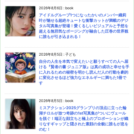
2026年8月6日
:
book
アイドルグループ1つになったかいのメンバー織莉
叶が魅せる超絶キュートな衝撃カットが満載のデジ
タル写真集が登場！愛くるしいビジュアルと予想を
超える無邪気なポージングが融合した圧巻の世界観
に誰もが引き込まれる！
2026年8月5日
:
子ども
自分の人生を本気で変えたいと願うすべての人へ届
ける『賢者の書 ジュニア版』は真の成功と幸せを手
に入れるための秘密を明かし読んだ人の行動を劇的
に変化させるほど強力なエネルギーに満ちた1冊で
す
2026年8月5日
:
book
ミスアクション2025グランプリの頂点に立った輪
湖チロルが放つ奇跡の1st写真集がついにヴェール
を脱ぐ！端正な顔立ちと極上のプロポーションが織
りなすギャップと隠された素顔の全貌に誰もが息を
のむ！