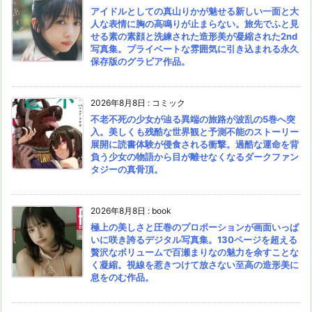
アイドルとしての真山りかが魅せる新しい一面と大
人な表情に胸の高鳴りが止まらない。旅先でふと見
せる素の素顔と洗練された造形美が凝縮された2nd
写真集。プライベートな雰囲気に引き込まれる永久
保存版のグラビア作品。
2026年8月8日
:
コミック
不老不死の少女が辿る異端の旅路が波乱の5巻へ突
入。美しくも残酷な世界観と予測不能のストーリー
展開に読書体験が侵食される衝撃。過酷な運命を背
負う少女の物語から目が離せなくなるダークファン
タジーの真骨頂。
2026年8月8日
:
book
極上の美しさと圧巻のプロポーションが画面いっぱ
いに咲き誇るデジタル写真集。130ページを超える
贅沢なボリュームで百瀬まりなの魅力を余すことな
く凝縮。視線を惹きつけて放さない至高の造形美に
息をのむ作品。