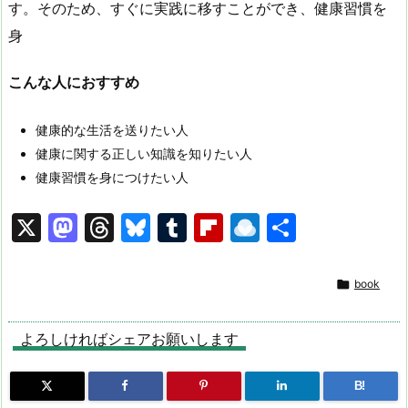
す。そのため、すぐに実践に移すことができ、健康習慣を
身
こんな人におすすめ
健康的な生活を送りたい人
健康に関する正しい知識を知りたい人
健康習慣を身につけたい人
X
M
T
Bl
T
Fl
R
共
a
hr
u
u
ip
ai
有
st
e
e
m
b
n

book
o
a
s
bl
o
dr
d
d
k
r
ar
o
よろしければシェアお願いします
o
s
y
d
p.
B!
n
io