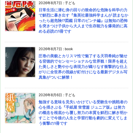
2026年8月7日
:
子ども
日常生活に潜む身の回りの致命的な危険を科学の力
で鮮烈に暴き出す『集英社最強科学まんが 読まなか
ったら超危険!?図鑑 日常のピンチ編』は無知の恐怖
を突きつけ子供から大人まで生存能力を爆発的に高
める必読の1冊です
2026年8月7日
:
book
圧巻の美貌とカリスマ性で魅了する天羽希純が魅せ
る背徳的でセンセーショナルな世界観！限界を超え
た美しさと艶やかな表現力が織りなす衝撃的な仕上
がりに全世界の視線が釘付けになる最新デジタル写
真集がついに解禁！
2026年8月6日
:
子ども
勉強する意味を見失いかけている受験生や挑戦者の
心を揺さぶる『手紙屋 蛍雪篇 ジュニア版』は努力
の概念を根底から覆し努力の本質を鮮烈に解き明か
すことで今後の人生と学習行動を劇的に変えてしま
う衝撃の1冊です