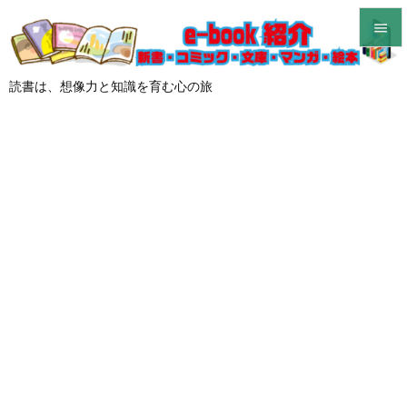


メニュ
読書は、想像力と知識を育む心の旅

サイド

前へ

次へ

検索