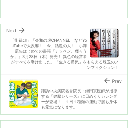

Next
「街録ch」「令和の虎CHANNEL」などYo
uTubeで大反響！ 今、話題の人！ 小澤
辰矢はじめての書籍『テッペン、獲ろう
か。』3月28日（木）発売！ 異色の経営者
がすべてを曝け出した、「生きる勇気」をもらえる珠玉のノ
ンフィクション！

Prev
諏訪中央病院名誉院長・鎌田實医師が指導
する『健脳シリーズ』に日めくりカレンダ
ーが登場！ １日１種類の運動で脳も身体
も元気になります。