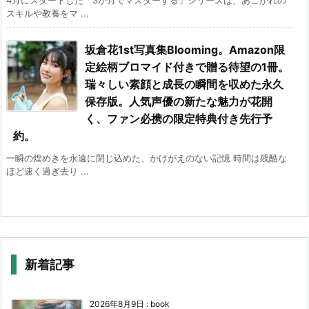
スキルや教養をマ ...
坂倉花1st写真集Blooming。Amazon限
定絵柄ブロマイド付きで贈る待望の1冊。
瑞々しい素顔と成長の瞬間を収めた永久
保存版。人気声優の新たな魅力が花開
く、ファン必携の限定特典付き先行予
約。
一瞬の煌めきを永遠に閉じ込めた、かけがえのない記憶 時間は残酷な
ほど速く過ぎ去り ...
新着記事
2026年8月9日
:
book