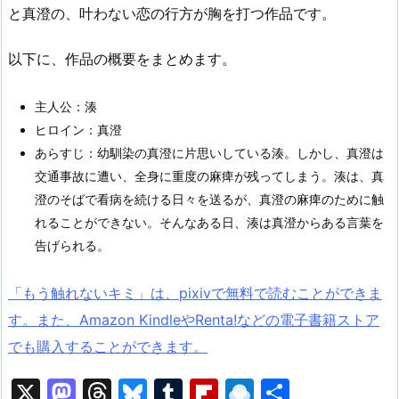
と真澄の、叶わない恋の行方が胸を打つ作品です。
以下に、作品の概要をまとめます。
主人公：湊
ヒロイン：真澄
あらすじ：幼馴染の真澄に片思いしている湊。しかし、真澄は
交通事故に遭い、全身に重度の麻痺が残ってしまう。湊は、真
澄のそばで看病を続ける日々を送るが、真澄の麻痺のために触
れることができない。そんなある日、湊は真澄からある言葉を
告げられる。
「もう触れないキミ」は、pixivで無料で読むことができま
す。また、Amazon KindleやRenta!などの電子書籍ストア
でも購入することができます。
X
M
T
Bl
T
Fl
R
共