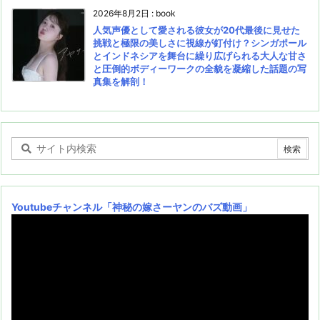
2026年8月2日
:
book
人気声優として愛される彼女が20代最後に見せた
挑戦と極限の美しさに視線が釘付け？シンガポール
とインドネシアを舞台に繰り広げられる大人な甘さ
と圧倒的ボディーワークの全貌を凝縮した話題の写
真集を解剖！
Youtubeチャンネル
「神秘の嫁さーヤンのバズ動画」