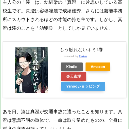
主人公の「湊」は、幼馴染の「真澄」に片思いしている高
校生です。真澄は容姿端麗で成績優秀、さらには芸能事務
所にスカウトされるほどの才能の持ち主です。しかし、真
澄は湊のことを「幼馴染」としてしか見ていません。
もう触れないキミ1巻
created by
Rinker
Kindle
Amazon
楽天市場
Yahooショッピング
ある日、湊は真澄が交通事故に遭ったことを知ります。真
澄は意識不明の重体で、一命は取り留めたものの、全身に
重度の麻痺が残ってしまいました。