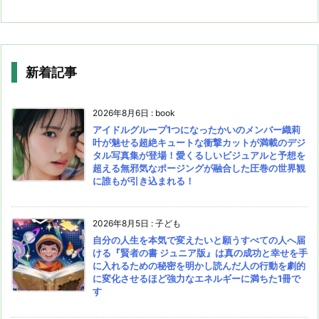
新着記事
2026年8月6日
:
book
アイドルグループ1つになったかいのメンバー織莉
叶が魅せる超絶キュートな衝撃カットが満載のデジ
タル写真集が登場！愛くるしいビジュアルと予想を
超える無邪気なポージングが融合した圧巻の世界観
に誰もが引き込まれる！
2026年8月5日
:
子ども
自分の人生を本気で変えたいと願うすべての人へ届
ける『賢者の書 ジュニア版』は真の成功と幸せを手
に入れるための秘密を明かし読んだ人の行動を劇的
に変化させるほど強力なエネルギーに満ちた1冊で
す