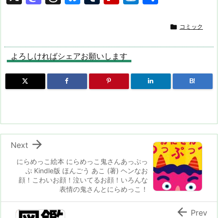
a
hr
u
u
ip
ai
有
st
e
e
m
b
n

コミック
o
a
s
bl
o
dr
d
d
k
r
ar
o
よろしければシェアお願いします
o
s
y
d
p.
B!
n
io

Next
にらめっこ絵本 にらめっこ鬼さんあっぷっ
ぷ Kindle版 ほんごう あこ (著) ヘンなお
顔！こわいお顔！泣いてるお顔！いろんな
表情の鬼さんとにらめっこ！

Prev