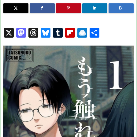
B!
X
M
T
Bl
T
Fl
R
共
a
hr
u
u
ip
ai
有
st
e
e
m
b
n
o
a
s
bl
o
dr
d
d
k
r
ar
o
o
s
y
d
p.
n
io