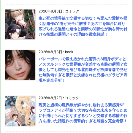
2026年8月3日
:
コミック
生と死の境界線で交錯する切なくも歪んだ愛情を描
く話題作の1巻が完全に解禁？あの世を舞台に繰り
広げられる過酷な運命と禁断の関係性が胸を締め付
ける衝撃の展開とその理由を徹底解説！
2026年8月3日
:
book
バレーボールで鍛え抜かれた驚異の8頭身ボディと
ノスタルジックな世界観が交差する奇跡の瞬間？女
優としても脚光を浴びる北向珠夕が故郷青森で見せ
た無防備すぎる素顔と洗練された究極のグラビア表
現を完全分析！
2026年8月2日
:
コミック
現実と虚構の境界線が鮮やかに崩れ去る新感覚SF
ラブコメディが開幕？大切な存在の未来を守るため
に仕掛けられた切なすぎるウソと交錯する感情の行
方を描いた話題作の衝撃的すぎる展開を完全考察！