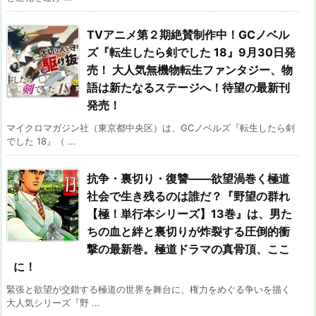
TVアニメ第２期絶賛制作中！GCノベル
ズ『転生したら剣でした 18』9月30日発
売！ 大人気無機物転生ファンタジー、物
語は新たなるステージへ！待望の最新刊
発売！
マイクロマガジン社（東京都中央区）は、GCノベルズ『転生したら剣
でした 18』（ ...
抗争・裏切り・復讐――欲望渦巻く極道
社会で生き残るのは誰だ？『野望の群れ
【極！単行本シリーズ】13巻』は、男た
ちの血と絆と裏切りが炸裂する圧倒的衝
撃の最新巻。極道ドラマの真骨頂、ここ
に！
緊張と欲望が交錯する極道の世界を舞台に、権力をめぐる争いを描く
大人気シリーズ『野 ...