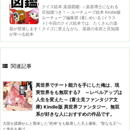
クイズ絵本 楽器図鑑: ～楽器博士になれる
豆知識つき！～ ルーチューブ絵本 Kindle版
ルーチューブ編集部 (著), めいる (イラス
ト) 今回のクイズ絵本では、たくさんの楽
器が登場します！クイズに答えながら、楽器の名前と豆知識
が学べる絵本

関連記事
異世界でチート能力を手にした俺は、現
実世界をも無双する7 ～レベルアップは
人生を変えた～ (富士見ファンタジア文
庫) Kindle版 異世界ファンタジー、無双
系が好きな人におすすめの作品です。
大国を蹂躙せんと襲来した“死神”をも駆逐した天上優夜。“聖なる王”へ
と進化を遂げ ...