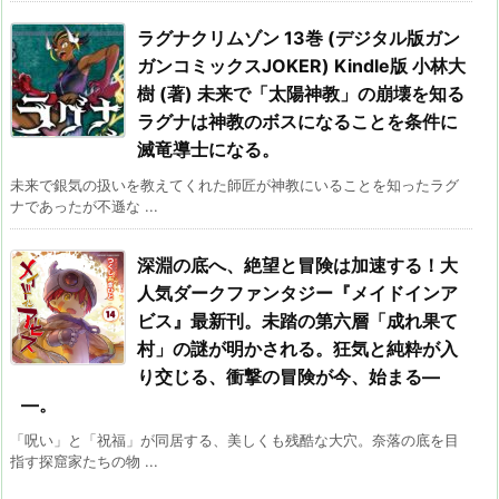
ラグナクリムゾン 13巻 (デジタル版ガン
ガンコミックスJOKER) Kindle版 小林大
樹 (著) 未来で「太陽神教」の崩壊を知る
ラグナは神教のボスになることを条件に
滅竜導士になる。
未来で銀気の扱いを教えてくれた師匠が神教にいることを知ったラグ
ナであったが不遜な ...
深淵の底へ、絶望と冒険は加速する！大
人気ダークファンタジー『メイドインア
ビス』最新刊。未踏の第六層「成れ果て
村」の謎が明かされる。狂気と純粋が入
り交じる、衝撃の冒険が今、始まる―
―。
「呪い」と「祝福」が同居する、美しくも残酷な大穴。奈落の底を目
指す探窟家たちの物 ...