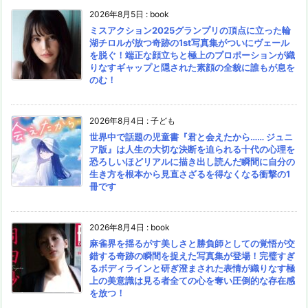
2026年8月5日
:
book
ミスアクション2025グランプリの頂点に立った輪
湖チロルが放つ奇跡の1st写真集がついにヴェール
を脱ぐ！端正な顔立ちと極上のプロポーションが織
りなすギャップと隠された素顔の全貌に誰もが息を
のむ！
2026年8月4日
:
子ども
世界中で話題の児童書『君と会えたから…… ジュニ
ア版』は人生の大切な決断を迫られる十代の心理を
恐ろしいほどリアルに描き出し読んだ瞬間に自分の
生き方を根本から見直さざるを得なくなる衝撃の1
冊です
2026年8月4日
:
book
麻雀界を揺るがす美しさと勝負師としての覚悟が交
錯する奇跡の瞬間を捉えた写真集が登場！完璧すぎ
るボディラインと研ぎ澄まされた表情が織りなす極
上の美意識は見る者全ての心を奪い圧倒的な存在感
を放つ！