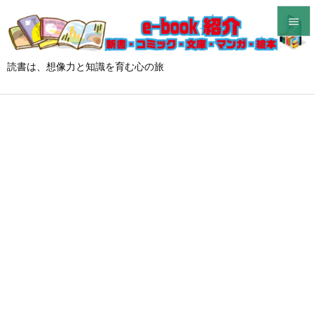


メニュ
読書は、想像力と知識を育む心の旅

サイド

前へ

次へ

検索