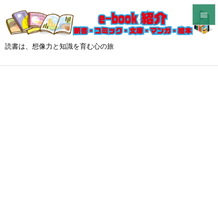


メニュ
読書は、想像力と知識を育む心の旅

サイド

前へ

次へ

検索