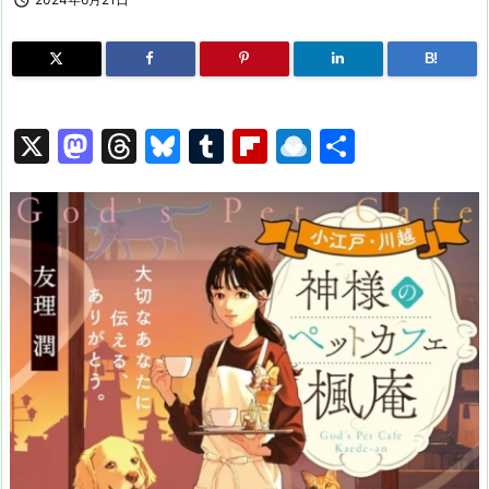

B!
X
M
T
Bl
T
Fl
R
共
a
hr
u
u
ip
ai
有
st
e
e
m
b
n
o
a
s
bl
o
dr
d
d
k
r
ar
o
o
s
y
d
p.
n
io