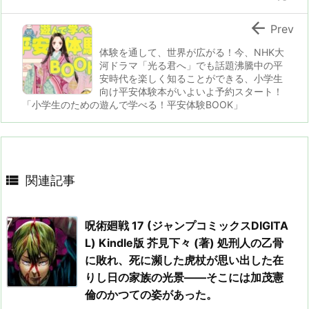

Prev
体験を通して、世界が広がる！今、NHK大
河ドラマ「光る君へ」でも話題沸騰中の平
安時代を楽しく知ることができる、小学生
向け平安体験本がいよいよ予約スタート！
「小学生のための遊んで学べる！平安体験BOOK」

関連記事
呪術廻戦 17 (ジャンプコミックスDIGITA
L) Kindle版 芥見下々 (著) 処刑人の乙骨
に敗れ、死に瀕した虎杖が思い出した在
りし日の家族の光景――そこには加茂憲
倫のかつての姿があった。