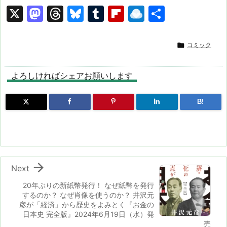
X
M
T
Bl
T
Fl
R
共
a
hr
u
u
ip
ai
有
st
e
e
m
b
n

コミック
o
a
s
bl
o
dr
d
d
k
r
ar
o
よろしければシェアお願いします
o
s
y
d
p.
B!
n
io

Next
20年ぶりの新紙幣発行！ なぜ紙幣を発行
するのか？ なぜ肖像を使うのか？ 井沢元
彦が「経済」から歴史をよみとく『お金の
日本史 完全版』2024年6月19日（水）発
売