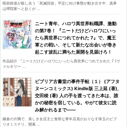
呪術師達が殺し合う「死滅回游」平定に向け事態が動き出す中、真希
は禪院家へと赴くが ...
ニート青年、ハロワ異世界転職譚、激動
の第7巻！ 『ニートだけどハロワにいっ
たら異世界につれてかれた 7』で、魔王
軍との戦い、そして新たな出会いが巻き
起こす波乱に満ちた展開を見届けろ！
作品紹介 『ニートだけどハロワにいったら異世界につれてかれた 7 (ヴ
ァルキリー ...
ビブリア古書堂の事件手帖（１） (アフタ
ヌーンコミックス) Kindle版 三上延 (著),
交田稜 (著) 人の手を渡ってきた本は、誰
かの秘密を宿している。やがて彼女に読
み解かれるまで――
鎌倉の片隅で、美しき女店主と無骨な青年店員がおりなす珠玉のビブ
リオミステリ、開幕 ...