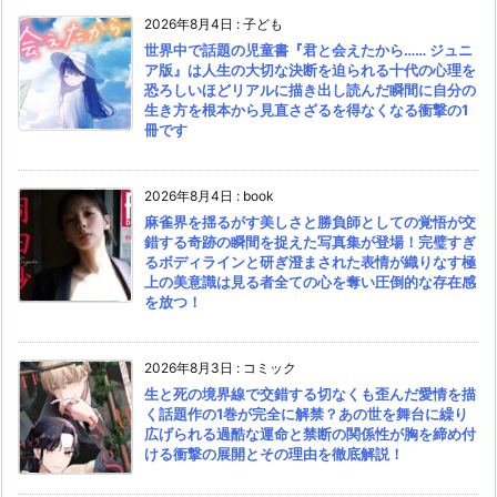
2026年8月4日
:
子ども
世界中で話題の児童書『君と会えたから…… ジュニ
ア版』は人生の大切な決断を迫られる十代の心理を
恐ろしいほどリアルに描き出し読んだ瞬間に自分の
生き方を根本から見直さざるを得なくなる衝撃の1
冊です
2026年8月4日
:
book
麻雀界を揺るがす美しさと勝負師としての覚悟が交
錯する奇跡の瞬間を捉えた写真集が登場！完璧すぎ
るボディラインと研ぎ澄まされた表情が織りなす極
上の美意識は見る者全ての心を奪い圧倒的な存在感
を放つ！
2026年8月3日
:
コミック
生と死の境界線で交錯する切なくも歪んだ愛情を描
く話題作の1巻が完全に解禁？あの世を舞台に繰り
広げられる過酷な運命と禁断の関係性が胸を締め付
ける衝撃の展開とその理由を徹底解説！