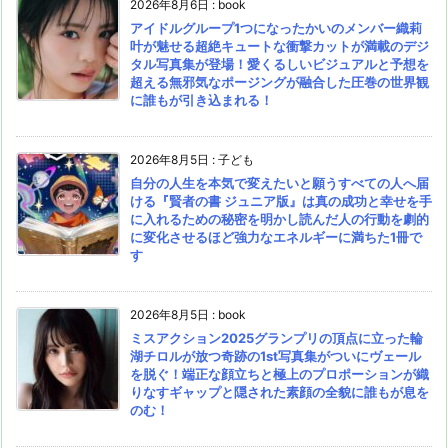
2026年8月6日
:
book
アイドルグループ1つになったかいのメンバー織莉
叶が魅せる超絶キュートな衝撃カットが満載のデジ
タル写真集が登場！愛くるしいビジュアルと予想を
超える無邪気なポージングが融合した圧巻の世界観
に誰もが引き込まれる！
2026年8月5日
:
子ども
自分の人生を本気で変えたいと願うすべての人へ届
ける『賢者の書 ジュニア版』は真の成功と幸せを手
に入れるための秘密を明かし読んだ人の行動を劇的
に変化させるほど強力なエネルギーに満ちた1冊で
す
2026年8月5日
:
book
ミスアクション2025グランプリの頂点に立った輪
湖チロルが放つ奇跡の1st写真集がついにヴェール
を脱ぐ！端正な顔立ちと極上のプロポーションが織
りなすギャップと隠された素顔の全貌に誰もが息を
のむ！