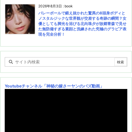
2026年8月3日
:
book
バレーボールで鍛え抜かれた驚異の8頭身ボディと
ノスタルジックな世界観が交差する奇跡の瞬間？女
優としても脚光を浴びる北向珠夕が故郷青森で見せ
た無防備すぎる素顔と洗練された究極のグラビア表
現を完全分析！
Youtubeチャンネル
「神秘の嫁さーヤンのバズ動画」