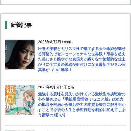
新着記事
2026年8月7日
:
book
圧巻の美貌とカリスマ性で魅了する天羽希純が魅せ
る背徳的でセンセーショナルな世界観！限界を超え
た美しさと艶やかな表現力が織りなす衝撃的な仕上
がりに全世界の視線が釘付けになる最新デジタル写
真集がついに解禁！
2026年8月6日
:
子ども
勉強する意味を見失いかけている受験生や挑戦者の
心を揺さぶる『手紙屋 蛍雪篇 ジュニア版』は努力
の概念を根底から覆し努力の本質を鮮烈に解き明か
すことで今後の人生と学習行動を劇的に変えてしま
う衝撃の1冊です