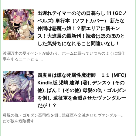
出遅れテイマーのその日暮らし 11 (GCノ
ベルズ) 単行本（ソフトカバー） 新たな
仲間は悪魔っ娘！？新エリアに新モン
ス！大進展の最新刊！読者はほのぼのと
した気持ちになれること間違いなし！
波瀾万丈の夏イベントが終わり、ホームに帰っていつものように畑仕
事をするユートとモ ...
四度目は嫌な死属性魔術師 １１ (MFC)
Kindle版 児嶋 建洋 (著), デンスケ (その
他), ばん！ (その他) 母親の仇・ゴルダン
を倒し 遠征軍を全滅させたヴァンダルー
だが！？
母親の仇・ゴルダン高司祭を倒し遠征軍を全滅させたヴァンダルー。
だが彼を危険視す ...