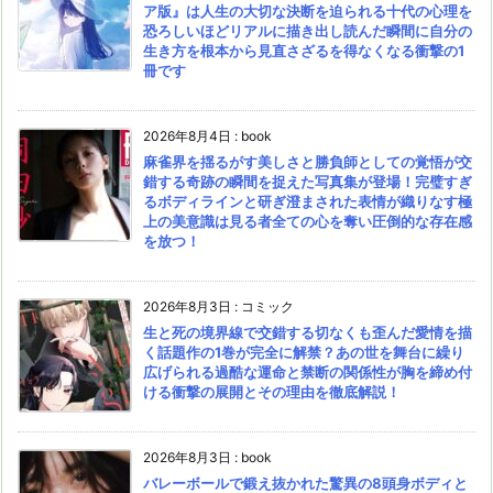
ア版』は人生の大切な決断を迫られる十代の心理を
恐ろしいほどリアルに描き出し読んだ瞬間に自分の
生き方を根本から見直さざるを得なくなる衝撃の1
冊です
2026年8月4日
:
book
麻雀界を揺るがす美しさと勝負師としての覚悟が交
錯する奇跡の瞬間を捉えた写真集が登場！完璧すぎ
るボディラインと研ぎ澄まされた表情が織りなす極
上の美意識は見る者全ての心を奪い圧倒的な存在感
を放つ！
2026年8月3日
:
コミック
生と死の境界線で交錯する切なくも歪んだ愛情を描
く話題作の1巻が完全に解禁？あの世を舞台に繰り
広げられる過酷な運命と禁断の関係性が胸を締め付
ける衝撃の展開とその理由を徹底解説！
2026年8月3日
:
book
バレーボールで鍛え抜かれた驚異の8頭身ボディと