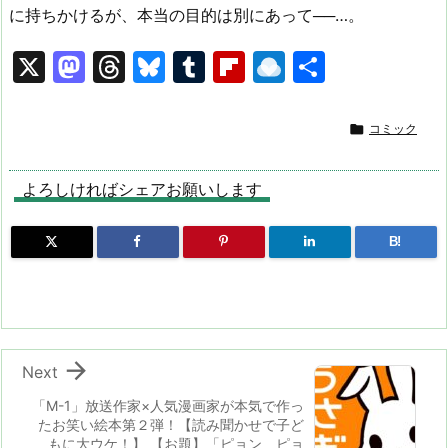
に持ちかけるが、本当の目的は別にあって──…。
X
M
T
Bl
T
Fl
R
共
a
hr
u
u
ip
ai
有
st
e
e
m
b
n

コミック
o
a
s
bl
o
dr
d
d
k
r
ar
o
よろしければシェアお願いします
o
s
y
d
p.
B!
n
io

Next
「M-1」放送作家×人気漫画家が本気で作っ
たお笑い絵本第２弾！【読み聞かせで子ど
もに大ウケ！】 【お題】「ピョン ピョ