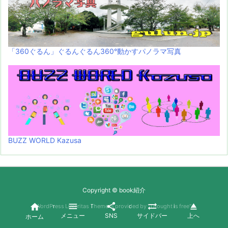
「360ぐるん」ぐるんぐるん360°動かすパノラマ写真
BUZZ WORLD Kazusa
Copyright ©
book紹介





WordPress Luxeritas Theme is provided by "
Thought is free
".
メニュー
SNS
サイドバー
上へ
ホーム