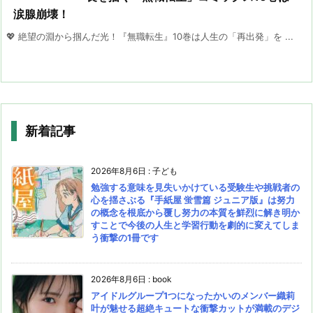
涙腺崩壊！
💖 絶望の淵から掴んだ光！『無職転生』10巻は人生の「再出発」を ...
新着記事
2026年8月6日
:
子ども
勉強する意味を見失いかけている受験生や挑戦者の
心を揺さぶる『手紙屋 蛍雪篇 ジュニア版』は努力
の概念を根底から覆し努力の本質を鮮烈に解き明か
すことで今後の人生と学習行動を劇的に変えてしま
う衝撃の1冊です
2026年8月6日
:
book
アイドルグループ1つになったかいのメンバー織莉
叶が魅せる超絶キュートな衝撃カットが満載のデジ