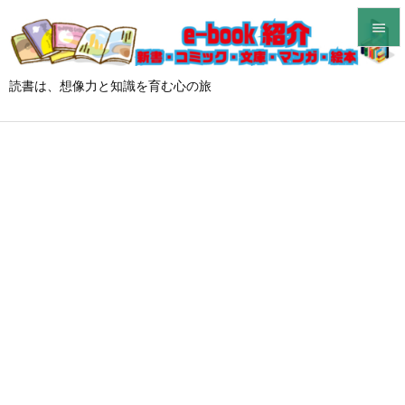


メニュ
読書は、想像力と知識を育む心の旅

サイド

前へ

次へ

検索