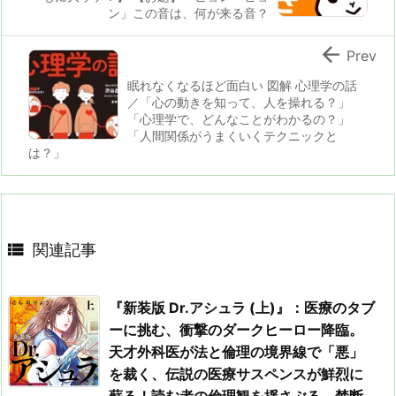
ン」この音は、何が来る音？

Prev
眠れなくなるほど面白い 図解 心理学の話
／「心の動きを知って、人を操れる？」
「心理学で、どんなことがわかるの？」
「人間関係がうまくいくテクニックと
は？」

関連記事
『新装版 Dr.アシュラ (上)』：医療のタブ
ーに挑む、衝撃のダークヒーロー降臨。
天才外科医が法と倫理の境界線で「悪」
を裁く、伝説の医療サスペンスが鮮烈に
蘇る！読む者の倫理観を揺さぶる、禁断