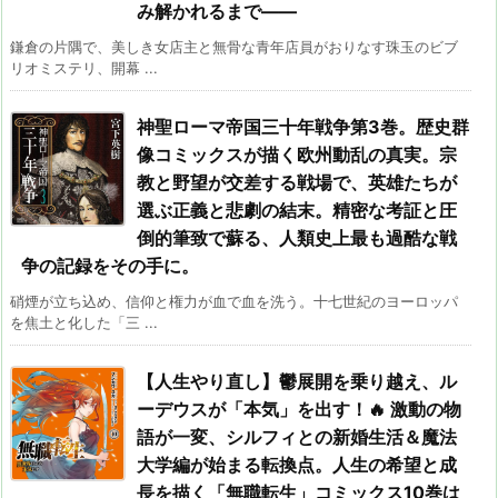
み解かれるまで――
鎌倉の片隅で、美しき女店主と無骨な青年店員がおりなす珠玉のビブ
リオミステリ、開幕 ...
神聖ローマ帝国三十年戦争第3巻。歴史群
像コミックスが描く欧州動乱の真実。宗
教と野望が交差する戦場で、英雄たちが
選ぶ正義と悲劇の結末。精密な考証と圧
倒的筆致で蘇る、人類史上最も過酷な戦
争の記録をその手に。
硝煙が立ち込め、信仰と権力が血で血を洗う。十七世紀のヨーロッパ
を焦土と化した「三 ...
【人生やり直し】鬱展開を乗り越え、ル
ーデウスが「本気」を出す！🔥 激動の物
語が一変、シルフィとの新婚生活＆魔法
大学編が始まる転換点。人生の希望と成
長を描く「無職転生」コミックス10巻は