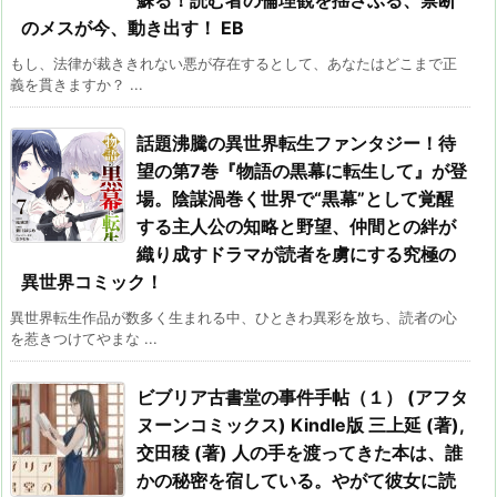
のメスが今、動き出す！ EB
もし、法律が裁ききれない悪が存在するとして、あなたはどこまで正
義を貫きますか？ ...
話題沸騰の異世界転生ファンタジー！待
望の第7巻『物語の黒幕に転生して』が登
場。陰謀渦巻く世界で“黒幕”として覚醒
する主人公の知略と野望、仲間との絆が
織り成すドラマが読者を虜にする究極の
異世界コミック！
異世界転生作品が数多く生まれる中、ひときわ異彩を放ち、読者の心
を惹きつけてやまな ...
ビブリア古書堂の事件手帖（１） (アフタ
ヌーンコミックス) Kindle版 三上延 (著),
交田稜 (著) 人の手を渡ってきた本は、誰
かの秘密を宿している。やがて彼女に読