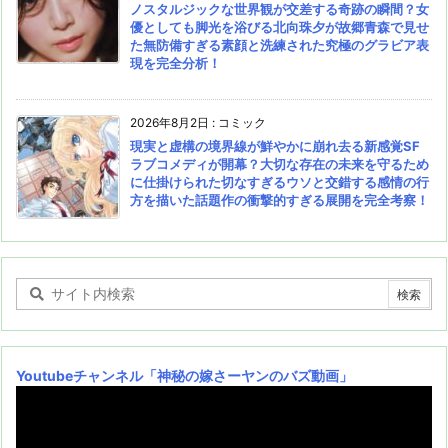
ノスタルジックな世界観が交差する奇跡の瞬間？女
優としても脚光を浴びる北向珠夕が故郷青森で見せ
た無防備すぎる素顔と洗練された究極のグラビア表
現を完全分析！
2026年8月2日
:
コミック
現実と虚構の境界線が鮮やかに崩れ去る新感覚SF
ラブコメディが開幕？大切な存在の未来を守るため
に仕掛けられた切なすぎるウソと交錯する感情の行
方を描いた話題作の衝撃的すぎる展開を完全考察！
Youtubeチャンネル
「神秘の嫁さーヤンのバズ動画」