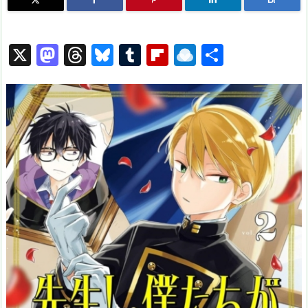
X
M
T
Bl
T
Fl
R
共
a
hr
u
u
ip
ai
有
st
e
e
m
b
n
o
a
s
bl
o
dr
d
d
k
r
ar
o
o
s
y
d
p.
n
io