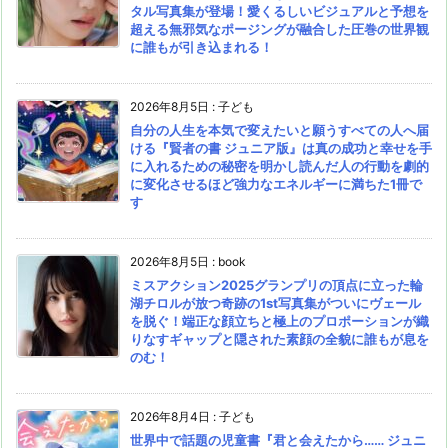
タル写真集が登場！愛くるしいビジュアルと予想を
超える無邪気なポージングが融合した圧巻の世界観
に誰もが引き込まれる！
2026年8月5日
:
子ども
自分の人生を本気で変えたいと願うすべての人へ届
ける『賢者の書 ジュニア版』は真の成功と幸せを手
に入れるための秘密を明かし読んだ人の行動を劇的
に変化させるほど強力なエネルギーに満ちた1冊で
す
2026年8月5日
:
book
ミスアクション2025グランプリの頂点に立った輪
湖チロルが放つ奇跡の1st写真集がついにヴェール
を脱ぐ！端正な顔立ちと極上のプロポーションが織
りなすギャップと隠された素顔の全貌に誰もが息を
のむ！
2026年8月4日
:
子ども
世界中で話題の児童書『君と会えたから…… ジュニ