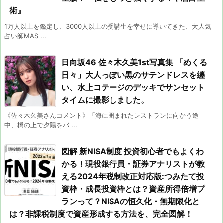
術』
1万人以上を鑑定し、3000人以上の受講生を幸せに導いてきた、大人気
占い師MAS ...
日向坂46 佐々⽊久美1st写真集 「めくる
日々」大人っぽい黒のサテンドレスを纏
い、水上コテージのデッキでサンセット
タイムに撮影しました。
《佐々木久美さんコメント》「海に囲まれたレストランに向かう途
中、橋の上で夕陽をバ ...
図解 新NISA制度 投資初心者でもよくわ
かる！現役銀行員・証券アナリストが教
える2024年税制改正対応版:つみたて投
資枠・成長投資枠とは？資産所得倍増プ
ランって？NISAの恒久化・無期限化と
は？非課税制度で資産形成する方法を、完全図解！