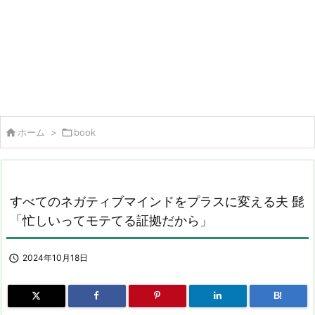

ホーム
>

book
すべてのネガティブマインドをプラスに変える夫 髭
「忙しいってモテてる証拠だから」

2024年10月18日
B!