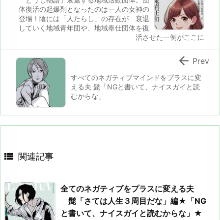
体復活の起爆剤となったのは一人の女神の
登場！陰には「人たらし」の存在が 衰退
していく地域青年団や、地域奉仕団体を復
活させた一例がここに

Prev
すべてのネガティブマインドをプラスに変
える夫 髭「NGと書いて、ナイスガイと読
むからな」

関連記事
全てのネガティブをプラスに変える夫
髭「さては人生３周目だな」編★「NG
と書いて、ナイスガイと読むからな」★