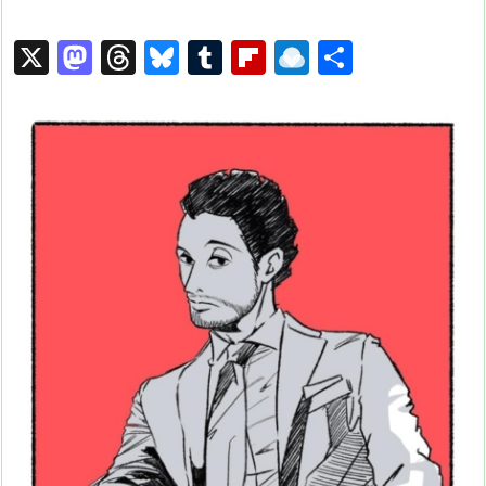
X
M
T
Bl
T
Fl
R
共
a
hr
u
u
ip
ai
有
st
e
e
m
b
n
o
a
s
bl
o
dr
d
d
k
r
ar
o
o
s
y
d
p.
n
io