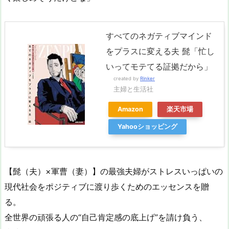
すべてのネガティブマインド
をプラスに変える夫 髭「忙し
いってモテてる証拠だから」
created by
Rinker
主婦と生活社
Amazon
楽天市場
Yahooショッピング
【髭（夫）×軍曹（妻）】の最強夫婦がストレスいっぱいの
現代社会をポジティブに渡り歩くためのエッセンスを贈
る。
全世界の頑張る人の“自己肯定感の底上げ”を請け負う、