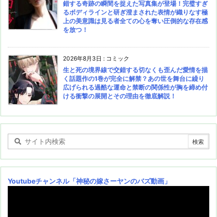
錯する奇跡の瞬間を捉えた写真集が登場！完璧すぎ
るボディラインと研ぎ澄まされた表情が織りなす極
上の美意識は見る者全ての心を奪い圧倒的な存在感
を放つ！
2026年8月3日
:
コミック
生と死の境界線で交錯する切なくも歪んだ愛情を描
く話題作の1巻が完全に解禁？あの世を舞台に繰り
広げられる過酷な運命と禁断の関係性が胸を締め付
ける衝撃の展開とその理由を徹底解説！
Youtubeチャンネル
「神秘の嫁さーヤンのバズ動画」