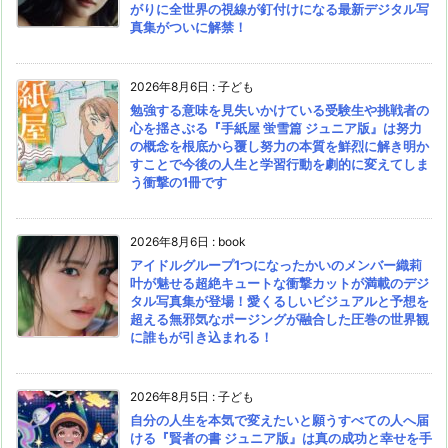
がりに全世界の視線が釘付けになる最新デジタル写
真集がついに解禁！
2026年8月6日
:
子ども
勉強する意味を見失いかけている受験生や挑戦者の
心を揺さぶる『手紙屋 蛍雪篇 ジュニア版』は努力
の概念を根底から覆し努力の本質を鮮烈に解き明か
すことで今後の人生と学習行動を劇的に変えてしま
う衝撃の1冊です
2026年8月6日
:
book
アイドルグループ1つになったかいのメンバー織莉
叶が魅せる超絶キュートな衝撃カットが満載のデジ
タル写真集が登場！愛くるしいビジュアルと予想を
超える無邪気なポージングが融合した圧巻の世界観
に誰もが引き込まれる！
2026年8月5日
:
子ども
自分の人生を本気で変えたいと願うすべての人へ届
ける『賢者の書 ジュニア版』は真の成功と幸せを手