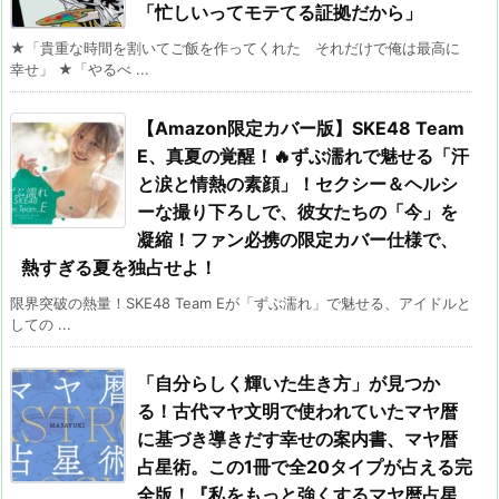
「忙しいってモテてる証拠だから」
★「貴重な時間を割いてご飯を作ってくれた それだけで俺は最高に
幸せ」 ★「やるべ ...
【Amazon限定カバー版】SKE48 Team
E、真夏の覚醒！🔥ずぶ濡れで魅せる「汗
と涙と情熱の素顔」！セクシー＆ヘルシ
ーな撮り下ろしで、彼女たちの「今」を
凝縮！ファン必携の限定カバー仕様で、
熱すぎる夏を独占せよ！
限界突破の熱量！SKE48 Team Eが「ずぶ濡れ」で魅せる、アイドルと
しての ...
「自分らしく輝いた生き方」が見つか
る！古代マヤ文明で使われていたマヤ暦
に基づき導きだす幸せの案内書、マヤ暦
占星術。この1冊で全20タイプが占える完
全版！『私をもっと強くするマヤ暦占星