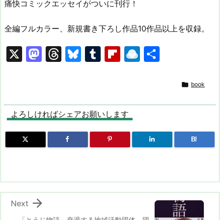
痛快コミックエッセイがついに刊行！
全編フルカラー、新規書き下ろし作品10作品以上を収録。
X
M
T
Bl
T
Fl
R
共
a
hr
u
u
ip
ai
有
st
e
e
m
b
n

book
o
a
s
bl
o
dr
d
d
k
r
ar
o
よろしければシェアお願いします
o
s
y
d
p.
B!
n
io

Next
「とうじ物語」衰退する地域活動団体。団