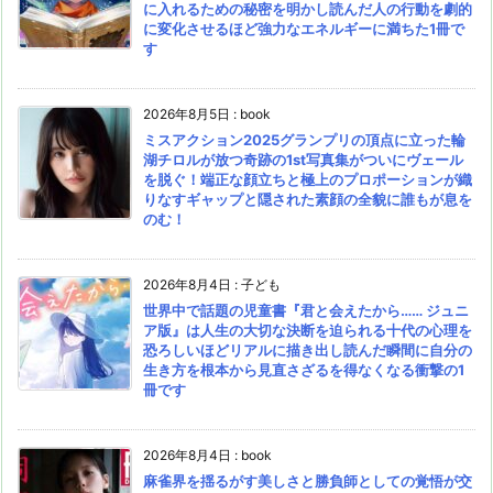
に入れるための秘密を明かし読んだ人の行動を劇的
に変化させるほど強力なエネルギーに満ちた1冊で
す
2026年8月5日
:
book
ミスアクション2025グランプリの頂点に立った輪
湖チロルが放つ奇跡の1st写真集がついにヴェール
を脱ぐ！端正な顔立ちと極上のプロポーションが織
りなすギャップと隠された素顔の全貌に誰もが息を
のむ！
2026年8月4日
:
子ども
世界中で話題の児童書『君と会えたから…… ジュニ
ア版』は人生の大切な決断を迫られる十代の心理を
恐ろしいほどリアルに描き出し読んだ瞬間に自分の
生き方を根本から見直さざるを得なくなる衝撃の1
冊です
2026年8月4日
:
book
麻雀界を揺るがす美しさと勝負師としての覚悟が交