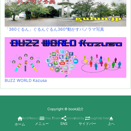
「360ぐるん」ぐるんぐるん360°動かすパノラマ写真
BUZZ WORLD Kazusa
Copyright ©
book紹介





WordPress Luxeritas Theme is provided by "
Thought is free
".
メニュー
SNS
サイドバー
上へ
ホーム