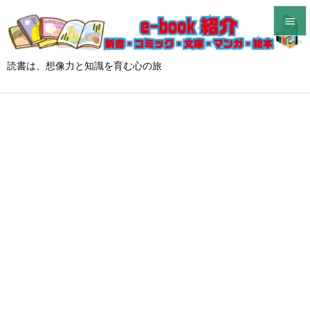


メニュ
読書は、想像力と知識を育む心の旅

サイド

前へ

次へ

検索