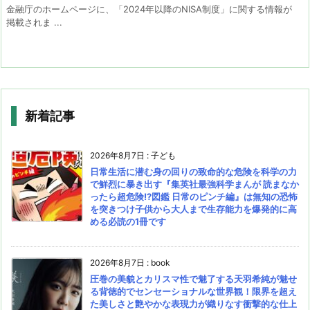
金融庁のホームページに、「2024年以降のNISA制度」に関する情報が
掲載されま ...
新着記事
2026年8月7日
:
子ども
日常生活に潜む身の回りの致命的な危険を科学の力
で鮮烈に暴き出す『集英社最強科学まんが 読まなか
ったら超危険!?図鑑 日常のピンチ編』は無知の恐怖
を突きつけ子供から大人まで生存能力を爆発的に高
める必読の1冊です
2026年8月7日
:
book
圧巻の美貌とカリスマ性で魅了する天羽希純が魅せ
る背徳的でセンセーショナルな世界観！限界を超え
た美しさと艶やかな表現力が織りなす衝撃的な仕上