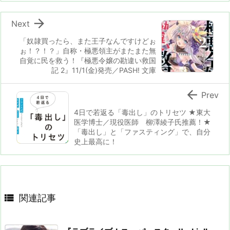

Next
「奴隷買ったら、また王子なんですけどぉ
ぉ！？！？」自称・極悪領主がまたまた無
自覚に民を救う！『極悪令嬢の勘違い救国
記 2』11/1(金)発売／PASH! 文庫

Prev
4日で若返る「毒出し」のトリセツ ★東大
医学博士／現役医師 柳澤綾子氏推薦！★
「毒出し」と「ファスティング」で、自分
史上最高に！

関連記事