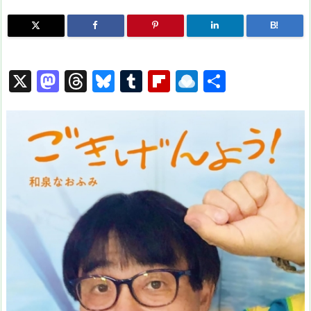
B!
X
M
T
Bl
T
Fl
R
共
a
hr
u
u
ip
ai
有
st
e
e
m
b
n
o
a
s
bl
o
dr
d
d
k
r
ar
o
o
s
y
d
p.
n
io