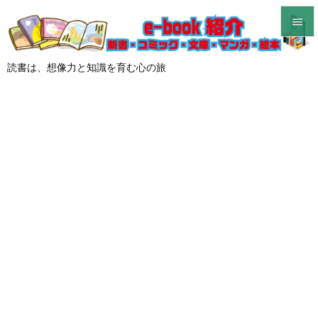


メニュ
読書は、想像力と知識を育む心の旅

サイド

前へ

次へ

検索