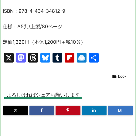
ISBN：978-4-434-34812-9
仕様：A5判/上製/80ページ
定価1,320円（本体1,200円＋税10％）
X
M
T
Bl
T
Fl
R
共
a
hr
u
u
ip
ai
有
st
e
e
m
b
n

book
o
a
s
bl
o
dr
d
d
k
r
ar
o
よろしければシェアお願いします
o
s
y
d
p.
B!
n
io