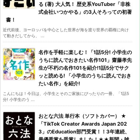
る (著) 大人気！ 歴史系YouTuber「非株
式会社いつかやる」の3人そろっての初著
書！
近代前後、ヨーロッパを中心とした世界が海を渡り世界の覇権に向け
て動きだしてから、 ...
名作を手軽に楽しむ！「1話5分! 小学生の
うちに読んでおきたい名作101」齋藤孝先
生が不朽の名作101を紹介!1話5分でサク
ッと読める! 「小学生のうちに読んでおき
たい名作」を紹介!
こんにちは！今日は、小学生とそのご家族にぴったりの一冊、「1話5
分! 小学生のう ...
おとな六法 単行本（ソフトカバー） ★
「TikTok Creator Awards Japan 202
3」のEducation部門受賞！！3年連続、
最優秀賞を受賞しました！★★新聞・雑