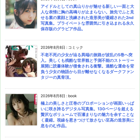
アイドルとしての真山りかが魅せる新しい一面と大
人な表情に胸の高鳴りが止まらない。旅先でふと見
せる素の素顔と洗練された造形美が凝縮された2nd
写真集。プライベートな雰囲気に引き込まれる永久
保存版のグラビア作品。
2026年8月8日
:
コミック
不老不死の少女が辿る異端の旅路が波乱の5巻へ突
入。美しくも残酷な世界観と予測不能のストーリー
展開に読書体験が侵食される衝撃。過酷な運命を背
負う少女の物語から目が離せなくなるダークファン
タジーの真骨頂。
2026年8月8日
:
book
極上の美しさと圧巻のプロポーションが画面いっぱ
いに咲き誇るデジタル写真集。130ページを超える
贅沢なボリュームで百瀬まりなの魅力を余すことな
く凝縮。視線を惹きつけて放さない至高の造形美に
息をのむ作品。