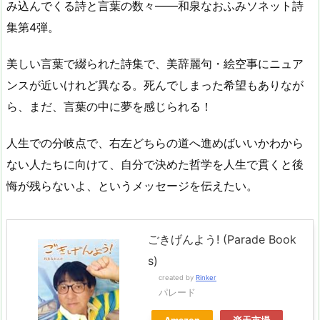
み込んでくる詩と言葉の数々――和泉なおふみソネット詩
集第4弾。
美しい言葉で綴られた詩集で、美辞麗句・絵空事にニュア
ンスが近いけれど異なる。死んでしまった希望もありなが
ら、まだ、言葉の中に夢を感じられる！
人生での分岐点で、右左どちらの道へ進めばいいかわから
ない人たちに向けて、自分で決めた哲学を人生で貫くと後
悔が残らないよ、というメッセージを伝えたい。
ごきげんよう! (Parade Book
s)
created by
Rinker
パレード