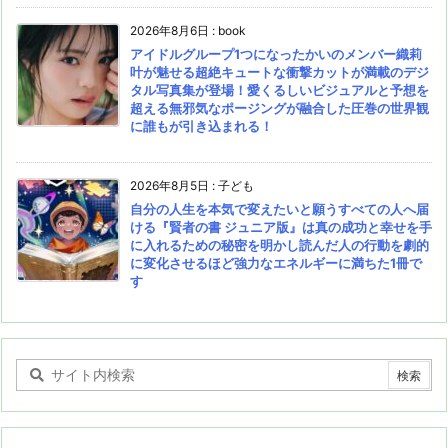
2026年8月6日
:
book
アイドルグループ1つになったかいのメンバー織莉
叶が魅せる超絶キュートな衝撃カットが満載のデジ
タル写真集が登場！愛くるしいビジュアルと予想を
超える無邪気なポージングが融合した圧巻の世界観
に誰もが引き込まれる！
2026年8月5日
:
子ども
自分の人生を本気で変えたいと願うすべての人へ届
ける『賢者の書 ジュニア版』は真の成功と幸せを手
に入れるための秘密を明かし読んだ人の行動を劇的
に変化させるほど強力なエネルギーに満ちた1冊で
す