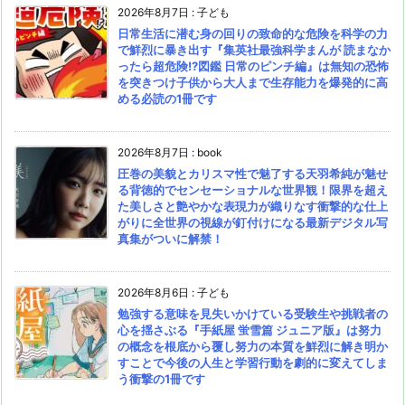
2026年8月7日
:
子ども
日常生活に潜む身の回りの致命的な危険を科学の力
で鮮烈に暴き出す『集英社最強科学まんが 読まなか
ったら超危険!?図鑑 日常のピンチ編』は無知の恐怖
を突きつけ子供から大人まで生存能力を爆発的に高
める必読の1冊です
2026年8月7日
:
book
圧巻の美貌とカリスマ性で魅了する天羽希純が魅せ
る背徳的でセンセーショナルな世界観！限界を超え
た美しさと艶やかな表現力が織りなす衝撃的な仕上
がりに全世界の視線が釘付けになる最新デジタル写
真集がついに解禁！
2026年8月6日
:
子ども
勉強する意味を見失いかけている受験生や挑戦者の
心を揺さぶる『手紙屋 蛍雪篇 ジュニア版』は努力
の概念を根底から覆し努力の本質を鮮烈に解き明か
すことで今後の人生と学習行動を劇的に変えてしま
う衝撃の1冊です