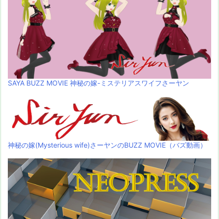
SAYA BUZZ MOVIE 神秘の嫁-ミステリアスワイフさーヤン
神秘の嫁(Mysterious wife)さーヤンのBUZZ MOVIE（バズ動画）