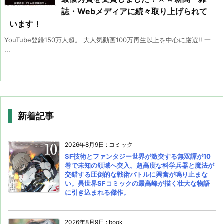
誌・Webメディアに続々取り上げられて
います！
YouTube登録150万人超。 大人気動画100万再生以上を中心に厳選!! 一
...
新着記事
2026年8月9日
:
コミック
SF技術とファンタジー世界が激突する無双譚が10
巻で未知の領域へ突入。超高度な科学兵器と魔法が
交錯する圧倒的な戦術バトルに興奮が鳴り止まな
い。異世界SFコミックの最高峰が描く壮大な物語
に引き込まれる傑作。
2026年8月9日
:
book