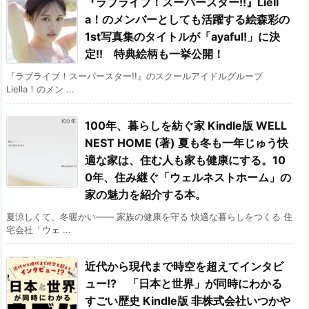
『ラブライブ！スーパースター!!』Liell
a！のメンバーとしても活躍する絵森彩の
1st写真集のタイトルが「ayaful!」に決
定!! 特典絵柄も一挙公開！
『ラブライブ！スーパースター!!』のスクールアイドルグループ
Liella！のメン ...
100年、暮らしを紡ぐ家 Kindle版 WELL
NEST HOME (著) 夏も冬も一年じゅう快
適な家は、住む人も家も健康にする。10
0年、住み継ぐ「ウェルネストホーム」の
家の魅力を紹介する本。
夏涼しくて、冬暖かい―― 家族の健康を守る 快適な暮らしをつくる 住
宅会社「ウェ ...
近代から現代まで時空を超えてインタビ
ュー!? 「日本と世界」が同時にわかる
すごい歴史 Kindle版 非株式会社いつかや