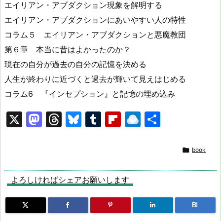
エイリアン・アブダクション現象を解明する
エイリアン・アブダクションにあいやすい人の特性
コラム５ エイリアン・アブダクションと悪魔教団
第６章 本当に昔はよかったのか？
現在の自分が過去の自分の記憶を決める
人生が終わりに近づくと過去が輝いて見えはじめる
コラム6 『インセプション』と記憶の埋め込み
X
M
T
Bl
T
Fl
R
共
a
hr
u
u
ip
ai
有
st
e
e
m
b
n

book
o
a
s
bl
o
dr
d
d
k
r
ar
o
よろしければシェアお願いします
o
s
y
d
p.
B!
n
io