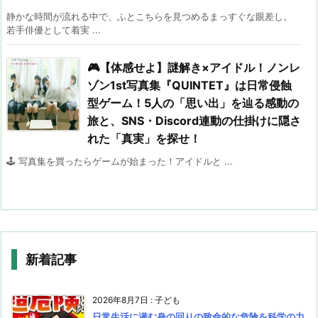
静かな時間が流れる中で、ふとこちらを見つめるまっすぐな眼差し。
若手俳優として着実 ...
🎮【体感せよ】謎解き×アイドル！ノンレ
ゾン1st写真集『QUINTET』は日常侵蝕
型ゲーム！5人の「思い出」を辿る感動の
旅と、SNS・Discord連動の仕掛けに隠さ
れた「真実」を探せ！
🕹️ 写真集を買ったらゲームが始まった！アイドルと ...
新着記事
2026年8月7日
:
子ども
日常生活に潜む身の回りの致命的な危険を科学の力