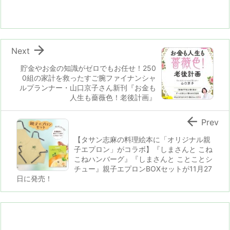

Next
貯金やお金の知識がゼロでもお任せ！250
0組の家計を救ったすご腕ファイナンシャ
ルプランナー・山口京子さん新刊『お金も
人生も薔薇色！老後計画』

Prev
【タサン志麻の料理絵本に「オリジナル親
子エプロン」がコラボ】『しまさんと こね
こねハンバーグ』『しまさんと ことことシ
チュー』親子エプロンBOXセットが11月27
日に発売！