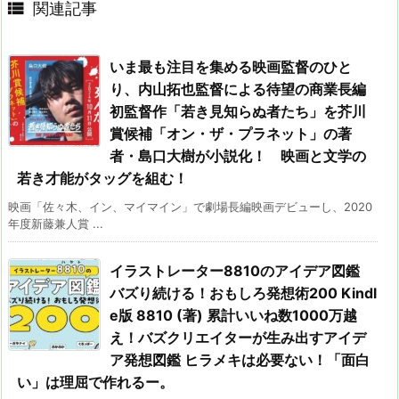

関連記事
いま最も注目を集める映画監督のひと
り、内山拓也監督による待望の商業長編
初監督作「若き見知らぬ者たち」を芥川
賞候補「オン・ザ・プラネット」の著
者・島口大樹が小説化！ 映画と文学の
若き才能がタッグを組む！
映画「佐々木、イン、マイマイン」で劇場長編映画デビューし、2020
年度新藤兼人賞 ...
イラストレーター8810のアイデア図鑑
バズり続ける！おもしろ発想術200 Kindl
e版 8810 (著) 累計いいね数1000万越
え！バズクリエイターが生み出すアイデ
ア発想図鑑 ヒラメキは必要ない！「面白
い」は理屈で作れるー。