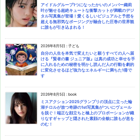
アイドルグループ1つになったかいのメンバー織莉
叶が魅せる超絶キュートな衝撃カットが満載のデジ
タル写真集が登場！愛くるしいビジュアルと予想を
超える無邪気なポージングが融合した圧巻の世界観
に誰もが引き込まれる！
2026年8月5日
:
子ども
自分の人生を本気で変えたいと願うすべての人へ届
ける『賢者の書 ジュニア版』は真の成功と幸せを手
に入れるための秘密を明かし読んだ人の行動を劇的
に変化させるほど強力なエネルギーに満ちた1冊で
す
2026年8月5日
:
book
ミスアクション2025グランプリの頂点に立った輪
湖チロルが放つ奇跡の1st写真集がついにヴェール
を脱ぐ！端正な顔立ちと極上のプロポーションが織
りなすギャップと隠された素顔の全貌に誰もが息を
のむ！