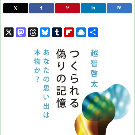
B!
X
M
T
Bl
T
Fl
R
共
a
hr
u
u
ip
ai
有
st
e
e
m
b
n
o
a
s
bl
o
dr
d
d
k
r
ar
o
o
s
y
d
p.
n
io