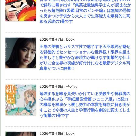
で鮮烈に暴き出す『集英社最強科学まんが 読まなか
ったら超危険!?図鑑 日常のピンチ編』は無知の恐怖
を突きつけ子供から大人まで生存能力を爆発的に高
める必読の1冊です
2026年8月7日
:
book
圧巻の美貌とカリスマ性で魅了する天羽希純が魅せ
る背徳的でセンセーショナルな世界観！限界を超え
た美しさと艶やかな表現力が織りなす衝撃的な仕上
がりに全世界の視線が釘付けになる最新デジタル写
真集がついに解禁！
2026年8月6日
:
子ども
勉強する意味を見失いかけている受験生や挑戦者の
心を揺さぶる『手紙屋 蛍雪篇 ジュニア版』は努力
の概念を根底から覆し努力の本質を鮮烈に解き明か
すことで今後の人生と学習行動を劇的に変えてしま
う衝撃の1冊です
2026年8月6日
:
book