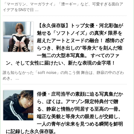
「マーガリン、マーガラナイ」「漕ーギー」など、可愛すぎる面白ア
イデアをSNSで日 ...
【永久保存版】トップ女優・河北彩伽が
魅せる「ソフトノイズ」の真実⚡️ 限界を
超えたアートとヌードの融合！ 感情のざ
らつき、剥き出しの“等身大”を刻んだ唯
一無二の大型本写真集。 すべてのファ
ン、そして女性に届けたい、新たな表現の金字塔！
誰も知らなかった「soft noise」の向こう側 舞台は、静寂の中のざわ
めき。 ...
俳優・庄司浩平の素顔に迫る写真集だか
ら、ぼくは。アマゾン限定特典付で贈
る、静寂と情熱が同居する至高の一冊。
端正な美貌と等身大の眼差しが交錯し、
一人の青年が未来を見つめる瞬間を鮮明
に記録した永久保存版。