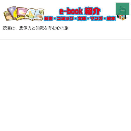


メニュ
読書は、想像力と知識を育む心の旅

サイド

前へ

次へ

検索