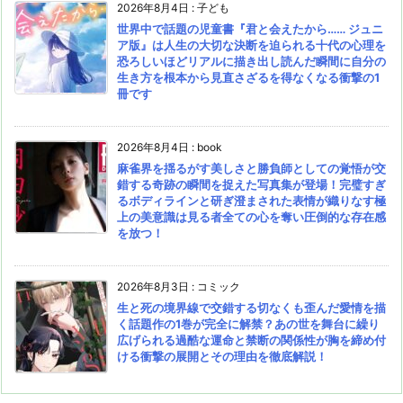
2026年8月4日
:
子ども
世界中で話題の児童書『君と会えたから…… ジュニ
ア版』は人生の大切な決断を迫られる十代の心理を
恐ろしいほどリアルに描き出し読んだ瞬間に自分の
生き方を根本から見直さざるを得なくなる衝撃の1
冊です
2026年8月4日
:
book
麻雀界を揺るがす美しさと勝負師としての覚悟が交
錯する奇跡の瞬間を捉えた写真集が登場！完璧すぎ
るボディラインと研ぎ澄まされた表情が織りなす極
上の美意識は見る者全ての心を奪い圧倒的な存在感
を放つ！
2026年8月3日
:
コミック
生と死の境界線で交錯する切なくも歪んだ愛情を描
く話題作の1巻が完全に解禁？あの世を舞台に繰り
広げられる過酷な運命と禁断の関係性が胸を締め付
ける衝撃の展開とその理由を徹底解説！