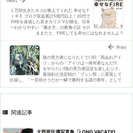
Next
１万回生きたネコが教えてくれた 幸せなＦ
ＩＲＥ ブログ収益累計5億円以上！20代で
FIREを達成した若きカリスマが贈る、日本
一わかりやすい「働き方」の教養小説 その
ままだと、FIREしても幸せにはなれませんよ？

Prev
陰の実力者になりたくて! (6)「死ぬわアイ
ツ」からの「アイツは一体何者なんだ!?」
をやりたい!陰の実力者設定を楽しむシド。
最強剣士決定戦の「ブシン祭」に変装して
出場し、「一見弱そうだが一瞬で勝利する謎の青年」として

関連記事
大西亜玖璃写真集「LONG VACATIO