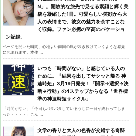
N」。開放的な旅先で見せる素顔と輝く美
貌を凝縮した1冊。可愛らしい笑顔から大
人の表情まで、彼女の魅力を余すことな
く収録。ファン必携の至高のバケーショ
ン記録。
ページを開いた瞬間、心地よい南国の風が吹き抜けていくような感覚
に包まれます。本作 ...
いつも「時間がない」と感じている人の
ために。『結果を出してサクッと帰る 神
速時短』3月19日発売！「開示→選択→決
断→行動」の4ステップからなる「世界標
準の神速時短サイクル」
「時間がない」「今日もバタバタしているうちに一日が終わってしま
った・・・・」こん ...
文学の香りと大人の色香が交錯する奇跡