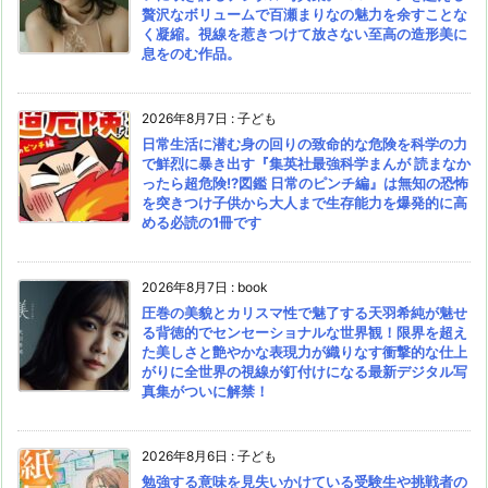
贅沢なボリュームで百瀬まりなの魅力を余すことな
く凝縮。視線を惹きつけて放さない至高の造形美に
息をのむ作品。
2026年8月7日
:
子ども
日常生活に潜む身の回りの致命的な危険を科学の力
で鮮烈に暴き出す『集英社最強科学まんが 読まなか
ったら超危険!?図鑑 日常のピンチ編』は無知の恐怖
を突きつけ子供から大人まで生存能力を爆発的に高
める必読の1冊です
2026年8月7日
:
book
圧巻の美貌とカリスマ性で魅了する天羽希純が魅せ
る背徳的でセンセーショナルな世界観！限界を超え
た美しさと艶やかな表現力が織りなす衝撃的な仕上
がりに全世界の視線が釘付けになる最新デジタル写
真集がついに解禁！
2026年8月6日
:
子ども
勉強する意味を見失いかけている受験生や挑戦者の