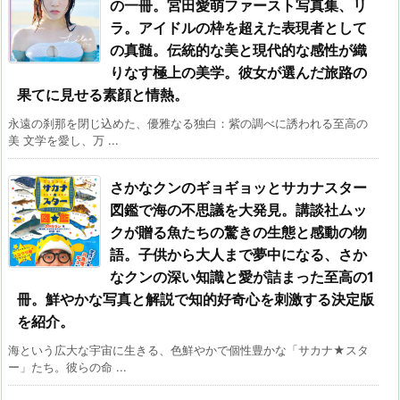
の一冊。宮田愛萌ファースト写真集、リ
ラ。アイドルの枠を超えた表現者として
の真髄。伝統的な美と現代的な感性が織
りなす極上の美学。彼女が選んだ旅路の
果てに見せる素顔と情熱。
永遠の刹那を閉じ込めた、優雅なる独白：紫の調べに誘われる至高の
美 文学を愛し、万 ...
さかなクンのギョギョッとサカナスター
図鑑で海の不思議を大発見。講談社ムッ
クが贈る魚たちの驚きの生態と感動の物
語。子供から大人まで夢中になる、さか
なクンの深い知識と愛が詰まった至高の1
冊。鮮やかな写真と解説で知的好奇心を刺激する決定版
を紹介。
海という広大な宇宙に生きる、色鮮やかで個性豊かな「サカナ★スタ
ー」たち。彼らの命 ...