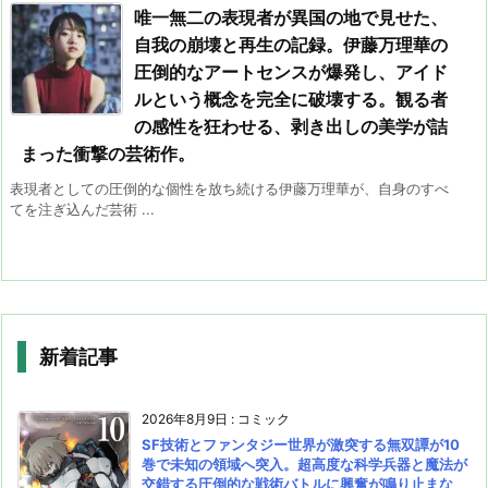
唯一無二の表現者が異国の地で見せた、
自我の崩壊と再生の記録。伊藤万理華の
圧倒的なアートセンスが爆発し、アイド
ルという概念を完全に破壊する。観る者
の感性を狂わせる、剥き出しの美学が詰
まった衝撃の芸術作。
表現者としての圧倒的な個性を放ち続ける伊藤万理華が、自身のすべ
てを注ぎ込んだ芸術 ...
新着記事
2026年8月9日
:
コミック
SF技術とファンタジー世界が激突する無双譚が10
巻で未知の領域へ突入。超高度な科学兵器と魔法が
交錯する圧倒的な戦術バトルに興奮が鳴り止まな