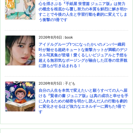
心を揺さぶる『手紙屋 蛍雪篇 ジュニア版』は努力
の概念を根底から覆し努力の本質を鮮烈に解き明か
すことで今後の人生と学習行動を劇的に変えてしま
う衝撃の1冊です
2026年8月6日
:
book
アイドルグループ1つになったかいのメンバー織莉
叶が魅せる超絶キュートな衝撃カットが満載のデジ
タル写真集が登場！愛くるしいビジュアルと予想を
超える無邪気なポージングが融合した圧巻の世界観
に誰もが引き込まれる！
2026年8月5日
:
子ども
自分の人生を本気で変えたいと願うすべての人へ届
ける『賢者の書 ジュニア版』は真の成功と幸せを手
に入れるための秘密を明かし読んだ人の行動を劇的
に変化させるほど強力なエネルギーに満ちた1冊で
す