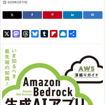

2025年2月17日
B!
X
M
T
Bl
T
Fl
R
共
a
hr
u
u
ip
ai
有
st
e
e
m
b
n
o
a
s
bl
o
dr
d
d
k
r
ar
o
o
s
y
d
p.
n
io