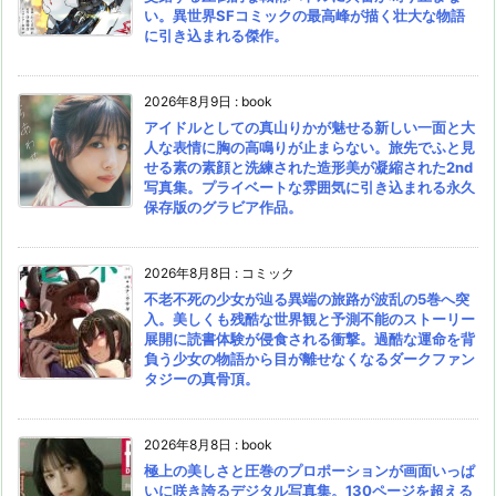
い。異世界SFコミックの最高峰が描く壮大な物語
に引き込まれる傑作。
2026年8月9日
:
book
アイドルとしての真山りかが魅せる新しい一面と大
人な表情に胸の高鳴りが止まらない。旅先でふと見
せる素の素顔と洗練された造形美が凝縮された2nd
写真集。プライベートな雰囲気に引き込まれる永久
保存版のグラビア作品。
2026年8月8日
:
コミック
不老不死の少女が辿る異端の旅路が波乱の5巻へ突
入。美しくも残酷な世界観と予測不能のストーリー
展開に読書体験が侵食される衝撃。過酷な運命を背
負う少女の物語から目が離せなくなるダークファン
タジーの真骨頂。
2026年8月8日
:
book
極上の美しさと圧巻のプロポーションが画面いっぱ
いに咲き誇るデジタル写真集。130ページを超える