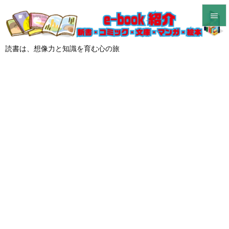


メニュ
読書は、想像力と知識を育む心の旅

サイド

前へ

次へ

検索