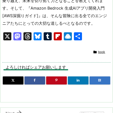
乗り越え、未来を切り拓く力となることを教えてくれま
す。そして、『Amazon Bedrock 生成AIアプリ開発入門
[AWS深掘りガイド]』は、そんな冒険に出る全てのエンジ
ニアたちにとっての大切な道しるべとなるのです。
X
M
T
Bl
T
Fl
R
共
a
hr
u
u
ip
ai
有
st
e
e
m
b
n

book
o
a
s
bl
o
dr
d
d
k
r
ar
o
よろしければシェアお願いします
o
s
y
d
p.
B!
n
io
