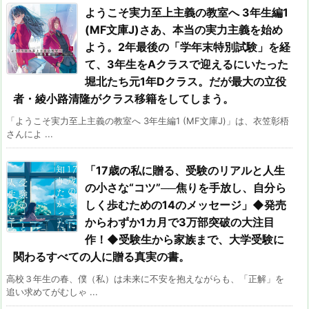
ようこそ実力至上主義の教室へ 3年生編1
(MF文庫J)さあ、本当の実力主義を始め
よう。2年最後の「学年末特別試験」を経
て、3年生をAクラスで迎えるにいたった
堀北たち元1年Dクラス。だが最大の立役
者・綾小路清隆がクラス移籍をしてしまう。
「ようこそ実力至上主義の教室へ 3年生編1 (MF文庫J)」は、衣笠彰梧
さんによ ...
「17歳の私に贈る、受験のリアルと人生
の小さな“コツ”──焦りを手放し、自分ら
しく歩むための14のメッセージ」◆発売
からわずか1カ月で3万部突破の大注目
作！◆受験生から家族まで、大学受験に
関わるすべての人に贈る真実の書。
高校３年生の春、僕（私）は未来に不安を抱えながらも、「正解」を
追い求めてがむしゃ ...