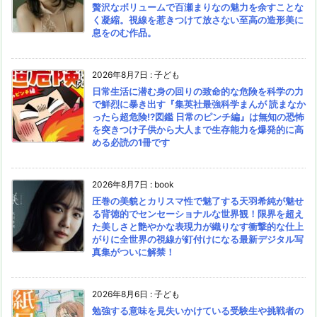
贅沢なボリュームで百瀬まりなの魅力を余すことな
く凝縮。視線を惹きつけて放さない至高の造形美に
息をのむ作品。
2026年8月7日
:
子ども
日常生活に潜む身の回りの致命的な危険を科学の力
で鮮烈に暴き出す『集英社最強科学まんが 読まなか
ったら超危険!?図鑑 日常のピンチ編』は無知の恐怖
を突きつけ子供から大人まで生存能力を爆発的に高
める必読の1冊です
2026年8月7日
:
book
圧巻の美貌とカリスマ性で魅了する天羽希純が魅せ
る背徳的でセンセーショナルな世界観！限界を超え
た美しさと艶やかな表現力が織りなす衝撃的な仕上
がりに全世界の視線が釘付けになる最新デジタル写
真集がついに解禁！
2026年8月6日
:
子ども
勉強する意味を見失いかけている受験生や挑戦者の