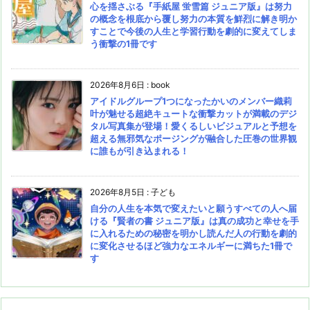
心を揺さぶる『手紙屋 蛍雪篇 ジュニア版』は努力
の概念を根底から覆し努力の本質を鮮烈に解き明か
すことで今後の人生と学習行動を劇的に変えてしま
う衝撃の1冊です
2026年8月6日
:
book
アイドルグループ1つになったかいのメンバー織莉
叶が魅せる超絶キュートな衝撃カットが満載のデジ
タル写真集が登場！愛くるしいビジュアルと予想を
超える無邪気なポージングが融合した圧巻の世界観
に誰もが引き込まれる！
2026年8月5日
:
子ども
自分の人生を本気で変えたいと願うすべての人へ届
ける『賢者の書 ジュニア版』は真の成功と幸せを手
に入れるための秘密を明かし読んだ人の行動を劇的
に変化させるほど強力なエネルギーに満ちた1冊で
す