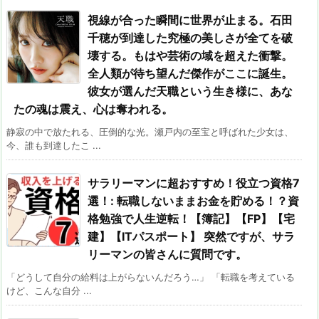
視線が合った瞬間に世界が止まる。石田
千穂が到達した究極の美しさが全てを破
壊する。もはや芸術の域を超えた衝撃。
全人類が待ち望んだ傑作がここに誕生。
彼女が選んだ天職という生き様に、あな
たの魂は震え、心は奪われる。
静寂の中で放たれる、圧倒的な光。瀬戸内の至宝と呼ばれた少女は、
今、誰も到達したこ ...
サラリーマンに超おすすめ！役立つ資格7
選！: 転職しないままお金を貯める！？資
格勉強で人生逆転！【簿記】【FP】【宅
建】【ITパスポート】 突然ですが、サラ
リーマンの皆さんに質問です。
「どうして自分の給料は上がらないんだろう…」 「転職を考えている
けど、こんな自分 ...