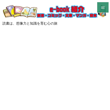


メニュ
読書は、想像力と知識を育む心の旅

サイド

前へ

次へ

検索