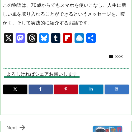
この物語は、
70
歳からでもスマホを使いこなし、人生に新
しい風を取り入れることができるというメッセージを、暖
かく、そして実践的に紹介するお話です。
X
M
T
Bl
T
Fl
R
共
a
hr
u
u
ip
ai
有
st
e
e
m
b
n

book
o
a
s
bl
o
dr
d
d
k
r
ar
o
よろしければシェアお願いします
o
s
y
d
p.
B!
n
io

Next