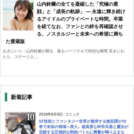
山内鈴蘭の全てを凝縮した「究極の素
顔」と「成長の軌跡」 — 永遠に輝き続け
るアイドルのプライベートな時間。卒業
を経てなお、ファンとの絆を再確認させ
る、ノスタルジーと未来への希望に満ち
た愛蔵版
おきにいり：山内鈴蘭が贈る、最もパーソナルで特別な瞬間 長きにわ
たり、ステージ上 ...
新着記事
2026年8月9日
:
コミック
SF技術とファンタジー世界が激突する無双譚が10
巻で未知の領域へ突入。超高度な科学兵器と魔法が
交錯する圧倒的な戦術バトルに興奮が鳴り止まな