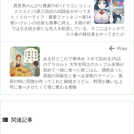
異世界のんびり農家(14) (ドラゴンコミッ
クスエイジ)第三回目の武闘会がやってき
た！スローライフ・農業ファンタジー第14
巻!ハクレンの出産も無事に終え、大樹の村
では引き続き新たな住人を歓迎している。そこにはケンタウ
ロス族の移住者もやってきたが

Prev
ある日どこかで箸休め ３分で読める35話
のアラカルト 大学生同士のカップル未満が
初めて一緒に食べた朝ごはん。偶然会った
高校の同級生と食べる深夜のラーメン。風
邪の時に同僚が作ってくれた鍋焼きうどん。料理が嫌いな上
司に食べさせたくて母に教わる煮物

関連記事