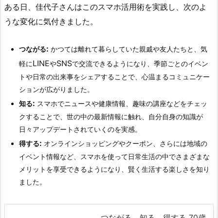
ある日、佳代子さんはこのスマホ活用術を実践し、次のよ
うな変化に気付きました。
:
つながる
かつては離れて暮らしていた親戚や友人たちと、気
LINE
SNS
軽に
や
で交流できるようになり、季節ごとのイベン
トや日常の出来事をシェアすることで、心温まるコミュニケー
ションが広がりました。
:
知る
スマホでニュースや健康情報、趣味の講座などをチェッ
クすることで、世の中の最新情報に触れ、自分自身の知識が
日々アップデートされていくのを実感。
:
得する
オンラインショッピングやクーポン、さらには地域の
イベント情報など、スマホを使って日常生活の中でさまざまな
メリットを享受できるようになり、賢く生活する楽しさを知り
ました。
つながる、知る、得する 70歳