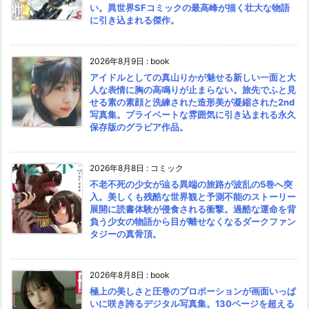
い。異世界SFコミックの最高峰が描く壮大な物語
に引き込まれる傑作。
2026年8月9日
:
book
アイドルとしての真山りかが魅せる新しい一面と大
人な表情に胸の高鳴りが止まらない。旅先でふと見
せる素の素顔と洗練された造形美が凝縮された2nd
写真集。プライベートな雰囲気に引き込まれる永久
保存版のグラビア作品。
2026年8月8日
:
コミック
不老不死の少女が辿る異端の旅路が波乱の5巻へ突
入。美しくも残酷な世界観と予測不能のストーリー
展開に読書体験が侵食される衝撃。過酷な運命を背
負う少女の物語から目が離せなくなるダークファン
タジーの真骨頂。
2026年8月8日
:
book
極上の美しさと圧巻のプロポーションが画面いっぱ
いに咲き誇るデジタル写真集。130ページを超える