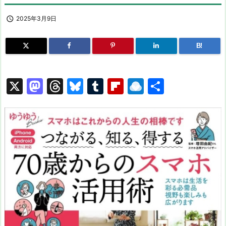

2025年3月9日
B!
X
M
T
Bl
T
Fl
R
共
a
hr
u
u
ip
ai
有
st
e
e
m
b
n
o
a
s
bl
o
dr
d
d
k
r
ar
o
o
s
y
d
p.
n
io