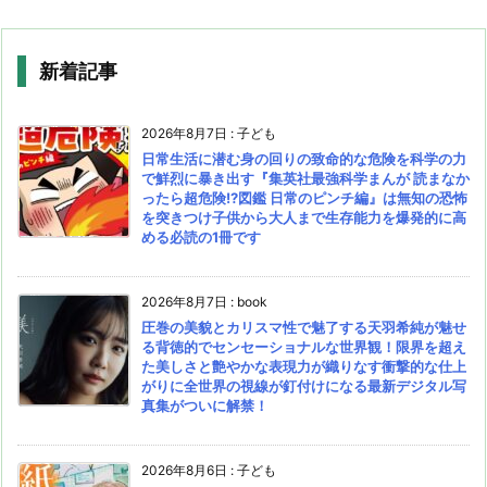
新着記事
2026年8月7日
:
子ども
日常生活に潜む身の回りの致命的な危険を科学の力
で鮮烈に暴き出す『集英社最強科学まんが 読まなか
ったら超危険!?図鑑 日常のピンチ編』は無知の恐怖
を突きつけ子供から大人まで生存能力を爆発的に高
める必読の1冊です
2026年8月7日
:
book
圧巻の美貌とカリスマ性で魅了する天羽希純が魅せ
る背徳的でセンセーショナルな世界観！限界を超え
た美しさと艶やかな表現力が織りなす衝撃的な仕上
がりに全世界の視線が釘付けになる最新デジタル写
真集がついに解禁！
2026年8月6日
:
子ども