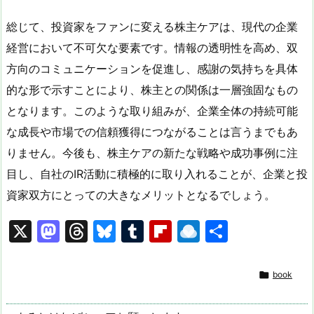
総じて、投資家をファンに変える株主ケアは、現代の企業
経営において不可欠な要素です。情報の透明性を高め、双
方向のコミュニケーションを促進し、感謝の気持ちを具体
的な形で示すことにより、株主との関係は一層強固なもの
となります。このような取り組みが、企業全体の持続可能
な成長や市場での信頼獲得につながることは言うまでもあ
りません。今後も、株主ケアの新たな戦略や成功事例に注
目し、自社のIR活動に積極的に取り入れることが、企業と投
資家双方にとっての大きなメリットとなるでしょう。
X
M
T
Bl
T
Fl
R
共
a
hr
u
u
ip
ai
有
st
e
e
m
b
n

book
o
a
s
bl
o
dr