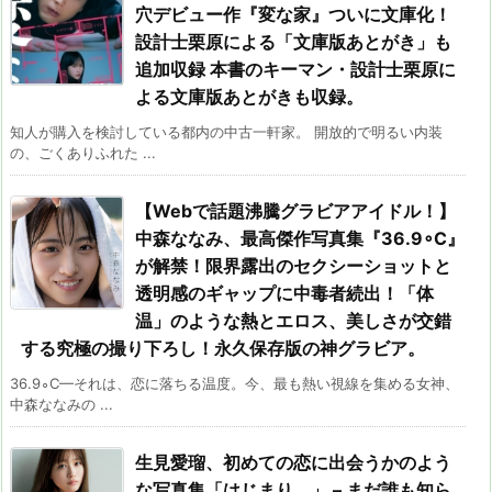
穴デビュー作『変な家』ついに文庫化！
設計士栗原による「文庫版あとがき」も
追加収録 本書のキーマン・設計士栗原に
よる文庫版あとがきも収録。
知人が購入を検討している都内の中古一軒家。 開放的で明るい内装
の、ごくありふれた ...
【Webで話題沸騰グラビアアイドル！】
中森ななみ、最高傑作写真集『36.9∘C』
が解禁！限界露出のセクシーショットと
透明感のギャップに中毒者続出！「体
温」のような熱とエロス、美しさが交錯
する究極の撮り下ろし！永久保存版の神グラビア。
36.9∘C—それは、恋に落ちる温度。今、最も熱い視線を集める女神、
中森ななみの ...
生見愛瑠、初めての恋に出会うかのよう
な写真集「はじまり。」 – まだ誰も知ら