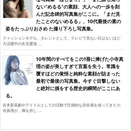
ない“めるる”の素顔、大人への一歩を刻
んだ記念碑的写真集がここに。「まだ見
たことのないめるる」、10代最後の素の
姿をたっぷりおさめ た撮り下ろし写真集。
ファッションモデル、タレントとして、テレビで見ない日はないほど
大活躍中の生見愛瑠 ...
10年間のすべてをこの1冊に捧げた小寺真
理の姿が美しすぎて言葉を失う。常識を
覆すほどの覚悟と純粋な素顔が詰まった
最初で最後の写真集。今すぐ目撃しない
と絶対に損をする歴史的瞬間がここにあ
る。
吉本新喜劇やアイドルとしての活動で圧倒的な存在感を放ってきた小
寺真理が、満を持し ...