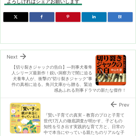
d
d
k
r
ar
o
よろしければシェアお願いします
o
s
y
d
p.
B!
n
io

Next
【切り裂きジャックの告白】―刑事犬養隼
人シリーズ最新作！鋭い洞察力で闇に迫る
犬養隼人が、衝撃の“切り裂きジャック”事
件の真相に迫る。角川文庫から贈る、緊迫
感あふれる刑事ドラマの新たな傑作！

Prev
『賢い子育ての真実－教育のプロと子育て
世代1万人の徹底調査が明かす、子どもの
知性を引き出す実践的な育て方と、日常の
中で本当にやっている親たちのリアルな子