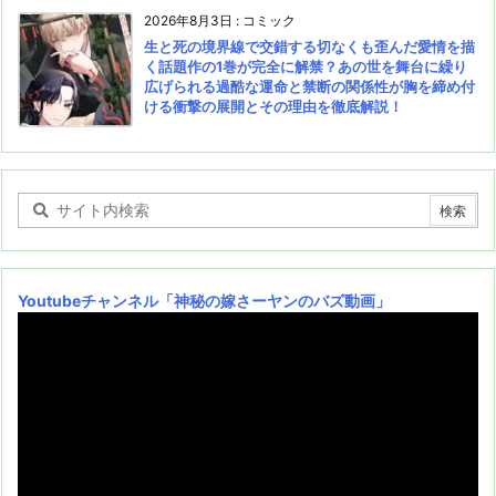
2026年8月3日
:
コミック
生と死の境界線で交錯する切なくも歪んだ愛情を描
く話題作の1巻が完全に解禁？あの世を舞台に繰り
広げられる過酷な運命と禁断の関係性が胸を締め付
ける衝撃の展開とその理由を徹底解説！
Youtubeチャンネル
「神秘の嫁さーヤンのバズ動画」