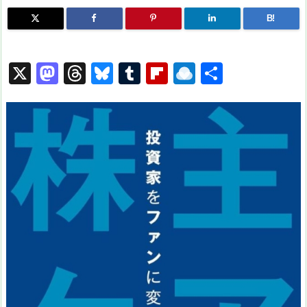
B!
X
M
T
Bl
T
Fl
R
共
a
hr
u
u
ip
ai
有
st
e
e
m
b
n
o
a
s
bl
o
dr
d
d
k
r
ar
o
o
s
y
d
p.
n
io