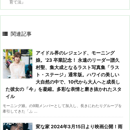
育て法』

関連記事
アイドル界のレジェンド、モーニング
娘。’23 卒業記念！ 永遠のリーダー譜久
村聖、集大成となるラスト写真集「ラス
ト・ステージ」通常版。ハワイの美しい
大自然の中で、10代から大人へと成長し
た彼女の「今」を凝縮。多彩な表情と磨き抜かれたスタ
イル
モーニング娘。の9期メンバーとして加入し、長きにわたりグループを
牽引してきた「ふ ...
変な家 2024年3月15日より映画公開！雨