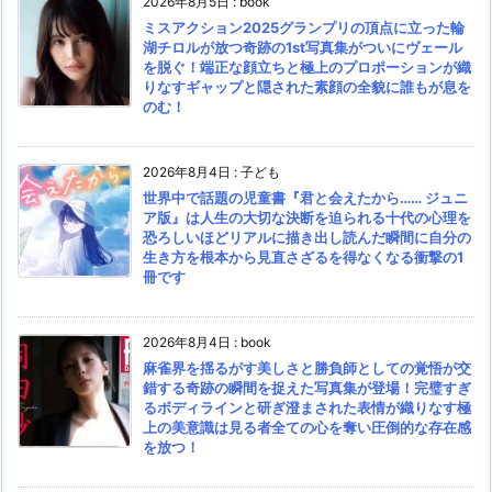
2026年8月5日
:
book
ミスアクション2025グランプリの頂点に立った輪
湖チロルが放つ奇跡の1st写真集がついにヴェール
を脱ぐ！端正な顔立ちと極上のプロポーションが織
りなすギャップと隠された素顔の全貌に誰もが息を
のむ！
2026年8月4日
:
子ども
世界中で話題の児童書『君と会えたから…… ジュニ
ア版』は人生の大切な決断を迫られる十代の心理を
恐ろしいほどリアルに描き出し読んだ瞬間に自分の
生き方を根本から見直さざるを得なくなる衝撃の1
冊です
2026年8月4日
:
book
麻雀界を揺るがす美しさと勝負師としての覚悟が交
錯する奇跡の瞬間を捉えた写真集が登場！完璧すぎ
るボディラインと研ぎ澄まされた表情が織りなす極
上の美意識は見る者全ての心を奪い圧倒的な存在感
を放つ！