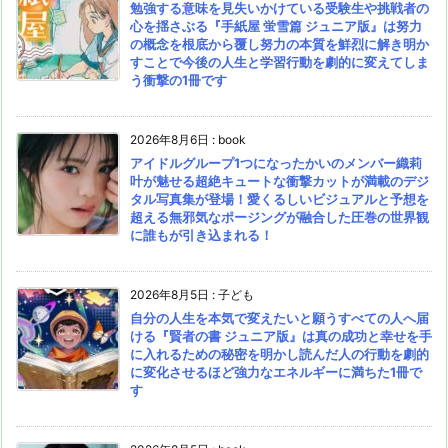
勉強する意味を見失いかけている受験生や挑戦者の
心を揺さぶる『手紙屋 蛍雪篇 ジュニア版』は努力
の概念を根底から覆し努力の本質を鮮烈に解き明か
すことで今後の人生と学習行動を劇的に変えてしま
う衝撃の1冊です
2026年8月6日
:
book
アイドルグループ1つになったかいのメンバー織莉
叶が魅せる超絶キュートな衝撃カットが満載のデジ
タル写真集が登場！愛くるしいビジュアルと予想を
超える無邪気なポージングが融合した圧巻の世界観
に誰もが引き込まれる！
2026年8月5日
:
子ども
自分の人生を本気で変えたいと願うすべての人へ届
ける『賢者の書 ジュニア版』は真の成功と幸せを手
に入れるための秘密を明かし読んだ人の行動を劇的
に変化させるほど強力なエネルギーに満ちた1冊で
す