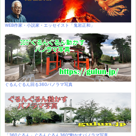
WEB作家・小説家・エッセイスト「鬼岩正和」
ぐるんぐるん回る360パノラマ写真
「360ぐるん」ぐるんぐるん360°動かすパノラマ写真