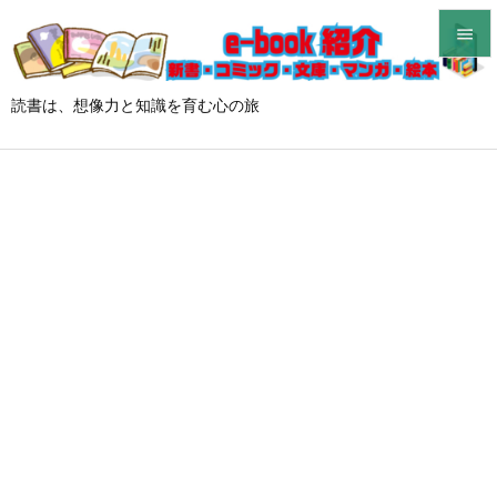


メニュ
読書は、想像力と知識を育む心の旅

サイド

前へ

次へ

検索