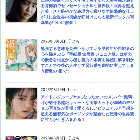
圧巻の美貌とカリスマ性で魅了する天羽希純が魅せ
る背徳的でセンセーショナルな世界観！限界を超え
た美しさと艶やかな表現力が織りなす衝撃的な仕上
がりに全世界の視線が釘付けになる最新デジタル写
真集がついに解禁！
2026年8月6日
:
子ども
勉強する意味を見失いかけている受験生や挑戦者の
心を揺さぶる『手紙屋 蛍雪篇 ジュニア版』は努力
の概念を根底から覆し努力の本質を鮮烈に解き明か
すことで今後の人生と学習行動を劇的に変えてしま
う衝撃の1冊です
2026年8月6日
:
book
アイドルグループ1つになったかいのメンバー織莉
叶が魅せる超絶キュートな衝撃カットが満載のデジ
タル写真集が登場！愛くるしいビジュアルと予想を
超える無邪気なポージングが融合した圧巻の世界観
に誰もが引き込まれる！
2026年8月5日
:
子ども