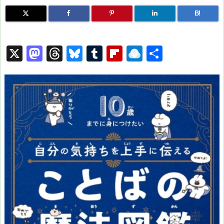
B!
X
M
T
Bl
T
Fl
R
共
a
hr
u
u
ip
ai
有
st
e
e
m
b
n
o
a
s
bl
o
dr
d
d
k
r
ar
o
o
s
y
d
p.
n
io