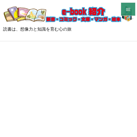


メニュ
読書は、想像力と知識を育む心の旅

サイド

前へ

次へ

検索