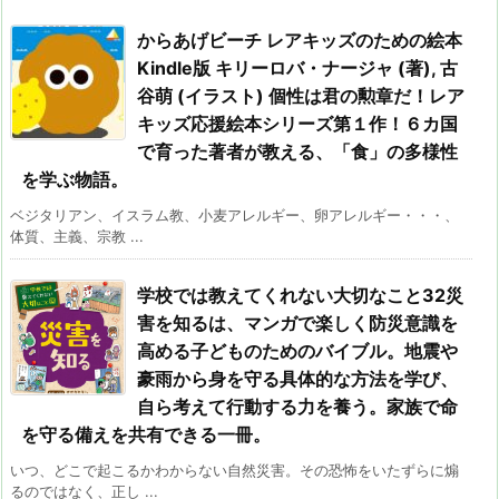
からあげビーチ レアキッズのための絵本
Kindle版 キリーロバ・ナージャ (著), 古
谷萌 (イラスト) 個性は君の勲章だ！レア
キッズ応援絵本シリーズ第１作！６カ国
で育った著者が教える、「食」の多様性
を学ぶ物語。
ベジタリアン、イスラム教、小麦アレルギー、卵アレルギー・・・、
体質、主義、宗教 ...
学校では教えてくれない大切なこと32災
害を知るは、マンガで楽しく防災意識を
高める子どものためのバイブル。地震や
豪雨から身を守る具体的な方法を学び、
自ら考えて行動する力を養う。家族で命
を守る備えを共有できる一冊。
いつ、どこで起こるかわからない自然災害。その恐怖をいたずらに煽
るのではなく、正し ...