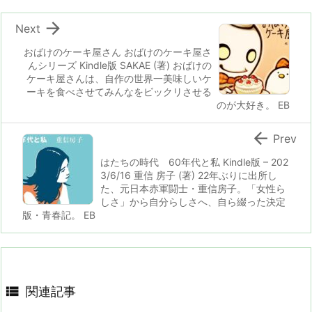

Next
おばけのケーキ屋さん おばけのケーキ屋さ
んシリーズ Kindle版 SAKAE (著) おばけの
ケーキ屋さんは、自作の世界一美味しいケ
ーキを食べさせてみんなをビックリさせる
のが大好き。 EB

Prev
はたちの時代 60年代と私 Kindle版 – 202
3/6/16 重信 房子 (著) 22年ぶりに出所し
た、元日本赤軍闘士・重信房子。「女性ら
しさ」から自分らしさへ、自ら綴った決定
版・青春記。 EB

関連記事