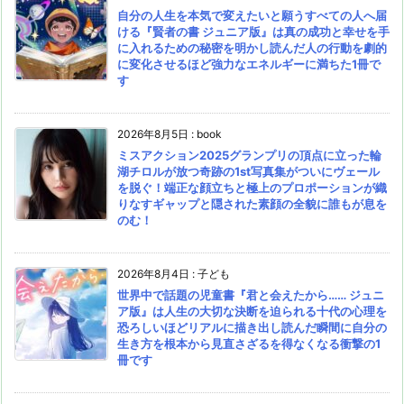
自分の人生を本気で変えたいと願うすべての人へ届
ける『賢者の書 ジュニア版』は真の成功と幸せを手
に入れるための秘密を明かし読んだ人の行動を劇的
に変化させるほど強力なエネルギーに満ちた1冊で
す
2026年8月5日
:
book
ミスアクション2025グランプリの頂点に立った輪
湖チロルが放つ奇跡の1st写真集がついにヴェール
を脱ぐ！端正な顔立ちと極上のプロポーションが織
りなすギャップと隠された素顔の全貌に誰もが息を
のむ！
2026年8月4日
:
子ども
世界中で話題の児童書『君と会えたから…… ジュニ
ア版』は人生の大切な決断を迫られる十代の心理を
恐ろしいほどリアルに描き出し読んだ瞬間に自分の
生き方を根本から見直さざるを得なくなる衝撃の1
冊です