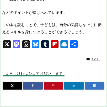
などのポイントが挙げられています。
この本を読むことで、子どもは、自分の気持ちを上手に伝
えるスキルを身につけることができるでしょう。
X
M
T
Bl
T
Fl
R
共
a
hr
u
u
ip
ai
有
st
e
e
m
b
n

子ども
o
a
s
bl
o
dr
d
d
k
r
ar
o
よろしければシェアお願いします
o
s
y
d
p.
B!
n
io