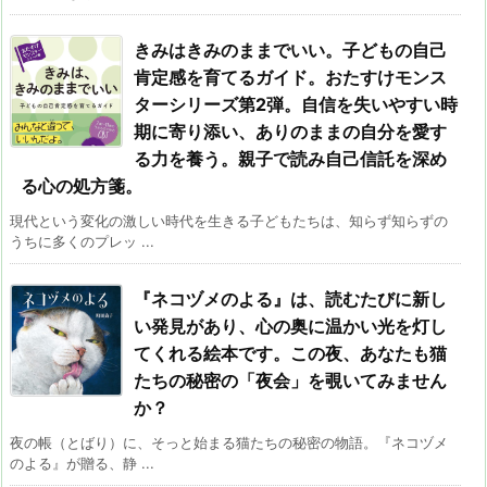
きみはきみのままでいい。子どもの自己
肯定感を育てるガイド。おたすけモンス
ターシリーズ第2弾。自信を失いやすい時
期に寄り添い、ありのままの自分を愛す
る力を養う。親子で読み自己信託を深め
る心の処方箋。
現代という変化の激しい時代を生きる子どもたちは、知らず知らずの
うちに多くのプレッ ...
『ネコヅメのよる』は、読むたびに新し
い発見があり、心の奥に温かい光を灯し
てくれる絵本です。この夜、あなたも猫
たちの秘密の「夜会」を覗いてみません
か？
夜の帳（とばり）に、そっと始まる猫たちの秘密の物語。『ネコヅメ
のよる』が贈る、静 ...