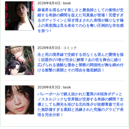
2026年8月4日
:
book
麻雀界を揺るがす美しさと勝負師としての覚悟が交
錯する奇跡の瞬間を捉えた写真集が登場！完璧すぎ
るボディラインと研ぎ澄まされた表情が織りなす極
上の美意識は見る者全ての心を奪い圧倒的な存在感
を放つ！
2026年8月3日
:
コミック
生と死の境界線で交錯する切なくも歪んだ愛情を描
く話題作の1巻が完全に解禁？あの世を舞台に繰り
広げられる過酷な運命と禁断の関係性が胸を締め付
ける衝撃の展開とその理由を徹底解説！
2026年8月3日
:
book
バレーボールで鍛え抜かれた驚異の8頭身ボディと
ノスタルジックな世界観が交差する奇跡の瞬間？女
優としても脚光を浴びる北向珠夕が故郷青森で見せ
た無防備すぎる素顔と洗練された究極のグラビア表
現を完全分析！