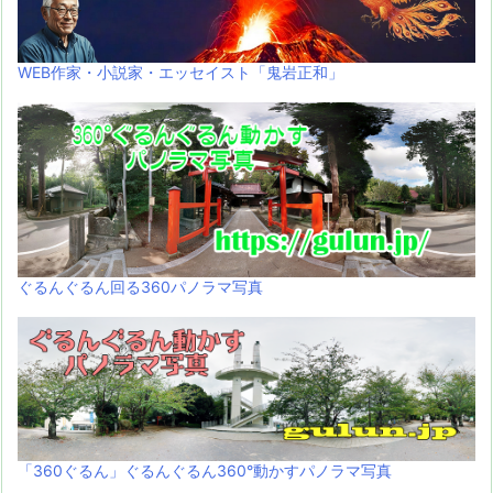
WEB作家・小説家・エッセイスト「鬼岩正和」
ぐるんぐるん回る360パノラマ写真
「360ぐるん」ぐるんぐるん360°動かすパノラマ写真