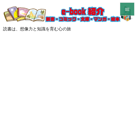


メニュ
読書は、想像力と知識を育む心の旅

サイド

前へ

次へ

検索