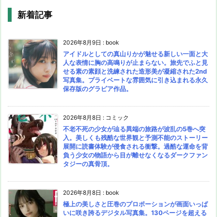
新着記事
2026年8月9日
:
book
アイドルとしての真山りかが魅せる新しい一面と大
人な表情に胸の高鳴りが止まらない。旅先でふと見
せる素の素顔と洗練された造形美が凝縮された2nd
写真集。プライベートな雰囲気に引き込まれる永久
保存版のグラビア作品。
2026年8月8日
:
コミック
不老不死の少女が辿る異端の旅路が波乱の5巻へ突
入。美しくも残酷な世界観と予測不能のストーリー
展開に読書体験が侵食される衝撃。過酷な運命を背
負う少女の物語から目が離せなくなるダークファン
タジーの真骨頂。
2026年8月8日
:
book
極上の美しさと圧巻のプロポーションが画面いっぱ
いに咲き誇るデジタル写真集。130ページを超える