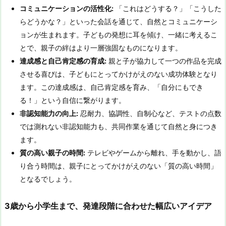
コミュニケーションの活性化:
「これはどうする？」「こうした
らどうかな？」といった会話を通じて、自然とコミュニケーシ
ョンが生まれます。子どもの発想に耳を傾け、一緒に考えるこ
とで、親子の絆はより一層強固なものになります。
達成感と自己肯定感の育成:
親と子が協力して一つの作品を完成
させる喜びは、子どもにとってかけがえのない成功体験となり
ます。この達成感は、自己肯定感を育み、「自分にもでき
る！」という自信に繋がります。
非認知能力の向上:
忍耐力、協調性、自制心など、テストの点数
では測れない非認知能力も、共同作業を通じて自然と身につき
ます。
質の高い親子の時間:
テレビやゲームから離れ、手を動かし、語
り合う時間は、親子にとってかけがえのない「質の高い時間」
となるでしょう。
3
歳から小学生まで、発達段階に合わせた幅広いアイデア