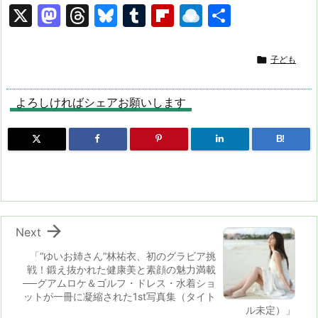
X
M
T
Bl
T
Fl
R
共
a
hr
u
u
ip
ai
有
st
e
e
m
b
n

子ども
o
a
s
bl
o
dr
d
d
k
r
ar
o
よろしければシェアお願いします
o
s
y
d
p.
B!
n
io

Next
「“ゆいお姉さん”林祐衣、初のグラビア挑
戦！鍛え抜かれた健康美と素顔の魅力満載
──グアムロケ＆ゴルフ・ドレス・水着ショ
ットが一冊に凝縮された1st写真集（タイト
ル未定）」