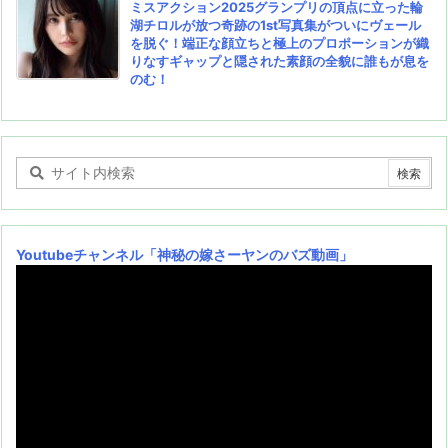
ミスアクション2025グランプリの頂点に立った輪
湖チロルが放つ奇跡の1st写真集がついにヴェール
を脱ぐ！端正な顔立ちと極上のプロポーションが織
りなすギャップと隠された素顔の全貌に誰もが息を
のむ！
Youtubeチャンネル
「神秘の嫁さーヤンのバズ動画」