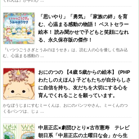
「思いやり」「勇気」「家族の絆」を育
む、心温まる感動の物語！ ベストセラー
絵本！ 読み聞かせで子どもと笑顔になれ
る、永久保存版の傑作！
『いつつごうさぎとうみのほうせき』は、読む人の心を優しく包み込
む、心温まる感動の ...
おにのつの 【4歳 5歳からの絵本】 (PHP
わたしのえほん) 子どもたちが自分らしさ
に自信を持ち、友だちを大切にする心を
育んでくれることを願っています。
かなぼうじまにすむミーくんは、おにのパンツやさん。ミーくんのつ
くるパンツは、じょ ...
中居正広×劇団ひとり×古市憲寿 テレビ
朝日系「中居正広の土曜日な会」から生