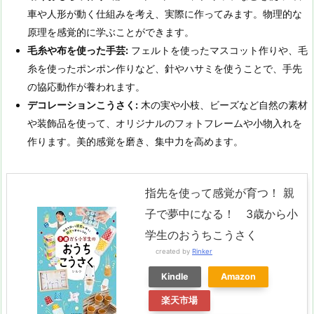
車や人形が動く仕組みを考え、実際に作ってみます。物理的な
原理を感覚的に学ぶことができます。
毛糸や布を使った手芸:
フェルトを使ったマスコット作りや、毛
糸を使ったポンポン作りなど、針やハサミを使うことで、手先
の協応動作が養われます。
デコレーションこうさく:
木の実や小枝、ビーズなど自然の素材
や装飾品を使って、オリジナルのフォトフレームや小物入れを
作ります。美的感覚を磨き、集中力を高めます。
指先を使って感覚が育つ！ 親
子で夢中になる！ 3歳から小
学生のおうちこうさく
created by
Rinker
Kindle
Amazon
楽天市場