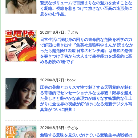
贅沢なボリュームで百瀬まりなの魅力を余すことな
く凝縮。視線を惹きつけて放さない至高の造形美に
息をのむ作品。
2026年8月7日
:
子ども
日常生活に潜む身の回りの致命的な危険を科学の力
で鮮烈に暴き出す『集英社最強科学まんが 読まなか
ったら超危険!?図鑑 日常のピンチ編』は無知の恐怖
を突きつけ子供から大人まで生存能力を爆発的に高
める必読の1冊です
2026年8月7日
:
book
圧巻の美貌とカリスマ性で魅了する天羽希純が魅せ
る背徳的でセンセーショナルな世界観！限界を超え
た美しさと艶やかな表現力が織りなす衝撃的な仕上
がりに全世界の視線が釘付けになる最新デジタル写
真集がついに解禁！
2026年8月6日
:
子ども
勉強する意味を見失いかけている受験生や挑戦者の