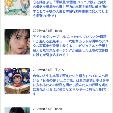
心を揺さぶる『手紙屋 蛍雪篇 ジュニア版』は努力
の概念を根底から覆し努力の本質を鮮烈に解き明か
すことで今後の人生と学習行動を劇的に変えてしま
う衝撃の1冊です
2026年8月6日
:
book
アイドルグループ1つになったかいのメンバー織莉
叶が魅せる超絶キュートな衝撃カットが満載のデジ
タル写真集が登場！愛くるしいビジュアルと予想を
超える無邪気なポージングが融合した圧巻の世界観
に誰もが引き込まれる！
2026年8月5日
:
子ども
自分の人生を本気で変えたいと願うすべての人へ届
ける『賢者の書 ジュニア版』は真の成功と幸せを手
に入れるための秘密を明かし読んだ人の行動を劇的
に変化させるほど強力なエネルギーに満ちた1冊で
す
2026年8月5日
:
book