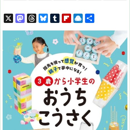
X
M
T
Bl
T
Fl
R
共
a
hr
u
u
ip
ai
有
st
e
e
m
b
n
o
a
s
bl
o
dr
d
d
k
r
ar
o
o
s
y
d
p.
n
io