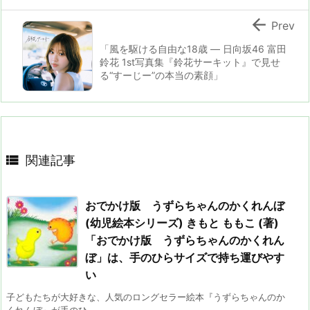

Prev
「風を駆ける自由な18歳 — 日向坂46 富田
鈴花 1st写真集『鈴花サーキット』で見せ
る“すーじー”の本当の素顔」

関連記事
おでかけ版 うずらちゃんのかくれんぼ
(幼児絵本シリーズ) きもと ももこ (著)
「おでかけ版 うずらちゃんのかくれん
ぼ」は、手のひらサイズで持ち運びやす
い
子どもたちが大好きな、人気のロングセラー絵本『うずらちゃんのか
くれんぼ』が手のひ ...