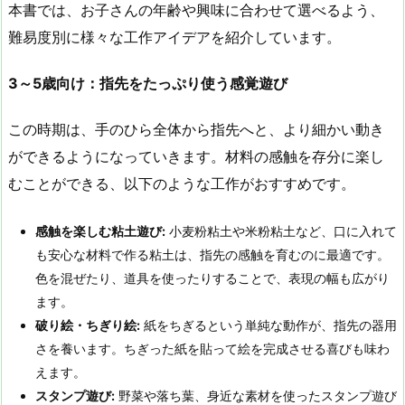
本書では、お子さんの年齢や興味に合わせて選べるよう、
難易度別に様々な工作アイデアを紹介しています。
3
～5
歳向け：指先をたっぷり使う感覚遊び
この時期は、手のひら全体から指先へと、より細かい動き
ができるようになっていきます。材料の感触を存分に楽し
むことができる、以下のような工作がおすすめです。
感触を楽しむ粘土遊び:
小麦粉粘土や米粉粘土など、口に入れて
も安心な材料で作る粘土は、指先の感触を育むのに最適です。
色を混ぜたり、道具を使ったりすることで、表現の幅も広がり
ます。
破り絵・ちぎり絵:
紙をちぎるという単純な動作が、指先の器用
さを養います。ちぎった紙を貼って絵を完成させる喜びも味わ
えます。
スタンプ遊び:
野菜や落ち葉、身近な素材を使ったスタンプ遊び