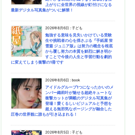
上がりに全世界の視線が釘付けになる
最新デジタル写真集がついに解禁！
2026年8月6日
:
子ども
勉強する意味を見失いかけている受験
生や挑戦者の心を揺さぶる『手紙屋 蛍
雪篇 ジュニア版』は努力の概念を根底
から覆し努力の本質を鮮烈に解き明か
すことで今後の人生と学習行動を劇的
に変えてしまう衝撃の1冊です
2026年8月6日
:
book
アイドルグループ1つになったかいのメ
ンバー織莉叶が魅せる超絶キュートな
衝撃カットが満載のデジタル写真集が
登場！愛くるしいビジュアルと予想を
超える無邪気なポージングが融合した
圧巻の世界観に誰もが引き込まれる！
2026年8月5日
:
子ども