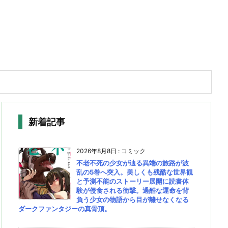
新着記事
2026年8月8日
:
コミック
不老不死の少女が辿る異端の旅路が波
乱の5巻へ突入。美しくも残酷な世界観
と予測不能のストーリー展開に読書体
験が侵食される衝撃。過酷な運命を背
負う少女の物語から目が離せなくなる
ダークファンタジーの真骨頂。