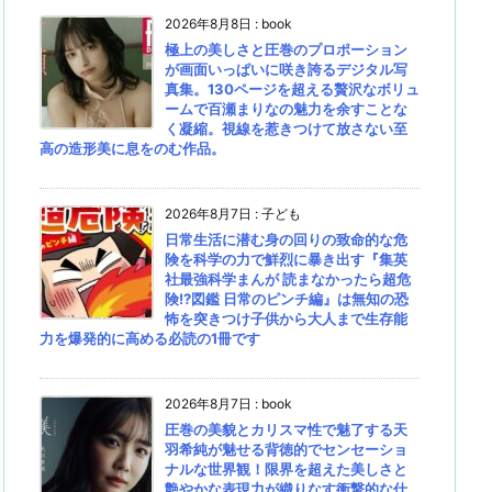
2026年8月8日
:
book
極上の美しさと圧巻のプロポーション
が画面いっぱいに咲き誇るデジタル写
真集。130ページを超える贅沢なボリュ
ームで百瀬まりなの魅力を余すことな
く凝縮。視線を惹きつけて放さない至
高の造形美に息をのむ作品。
2026年8月7日
:
子ども
日常生活に潜む身の回りの致命的な危
険を科学の力で鮮烈に暴き出す『集英
社最強科学まんが 読まなかったら超危
険!?図鑑 日常のピンチ編』は無知の恐
怖を突きつけ子供から大人まで生存能
力を爆発的に高める必読の1冊です
2026年8月7日
:
book
圧巻の美貌とカリスマ性で魅了する天
羽希純が魅せる背徳的でセンセーショ
ナルな世界観！限界を超えた美しさと
艶やかな表現力が織りなす衝撃的な仕