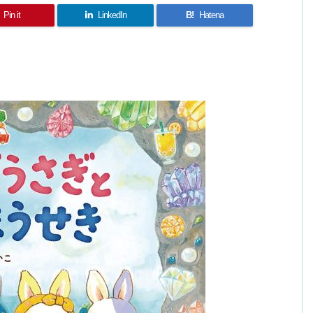
Pin it
LinkedIn
B!
Hatena
共
有