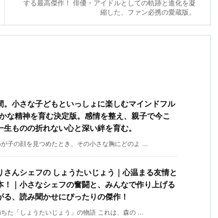
する最高傑作！ 俳優・アイドルとしての軌跡と進化を凝
縮した、ファン必携の愛蔵版。
間。小さな子どもといっしょに楽しむマインドフル
やかな精神を育む決定版。感情を整え、親子で今こ
一生ものの折れない心と深い絆を育む。
子の顔を見つめたとき、その小さな胸にどのよ ...
りさんシェフの しょうたいじょう｜心温まる友情と
本！｜小さなシェフの奮闘と、みんなで作り上げる
がる、読み聞かせにぴったりの傑作！
た「しょうたいじょう」の物語 これは、森の ...