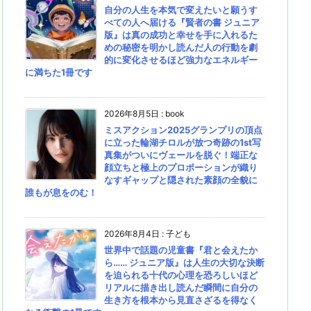
自分の人生を本気で変えたいと願うす
べての人へ届ける『賢者の書 ジュニア
版』は真の成功と幸せを手に入れるた
めの秘密を明かし読んだ人の行動を劇
的に変化させるほど強力なエネルギー
に満ちた1冊です
2026年8月5日
:
book
ミスアクション2025グランプリの頂点
に立った輪湖チロルが放つ奇跡の1st写
真集がついにヴェールを脱ぐ！端正な
顔立ちと極上のプロポーションが織り
なすギャップと隠された素顔の全貌に
誰もが息をのむ！
2026年8月4日
:
子ども
世界中で話題の児童書『君と会えたか
ら…… ジュニア版』は人生の大切な決断
を迫られる十代の心理を恐ろしいほど
リアルに描き出し読んだ瞬間に自分の
生き方を根本から見直さざるを得なく