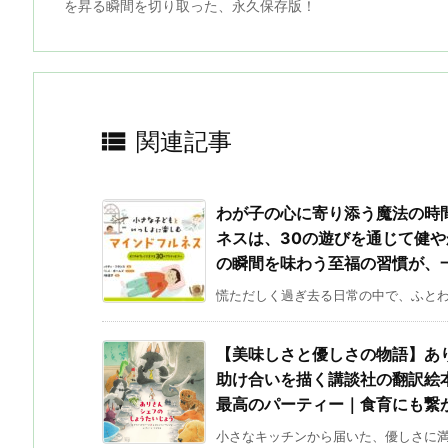
を昇る瞬間を切り取った、永久保存版！

関連記事
わが子の心に寄り添う魔法の時
ネスは、30の遊びを通じて健
の瞬間を味わう至福の習慣が、
慌ただしく過ぎ去る日常の中で、ふとわが
【美味しさと優しさの物語】あ
助け合いを描く講談社の翻訳絵
最高のパーティー｜食育にも繋
小さなキッチンから届いた、優しさに満ち