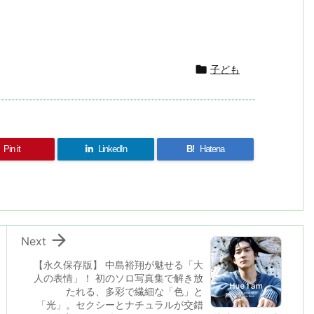
共
有

子ども
Pin it
LinkedIn
B!
Hatena

Next
【永久保存版】 中島裕翔が魅せる「大
人の表情」！ 初のソロ写真集で解き放
たれる、多彩で繊細な「色」と
「光」。セクシーとナチュラルが交錯