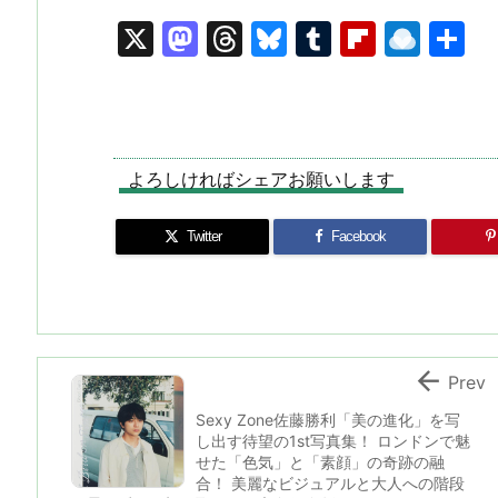
X
M
T
Bl
T
Fl
R
a
hr
u
u
ip
ai
st
e
e
m
b
n
o
a
s
bl
o
dr
d
d
k
r
ar
o
よろしければシェアお願いします
o
s
y
d
p.
Twitter
Facebook
n
io

Prev
Sexy Zone佐藤勝利「美の進化」を写
し出す待望の1st写真集！ ロンドンで魅
せた「色気」と「素顔」の奇跡の融
合！ 美麗なビジュアルと大人への階段