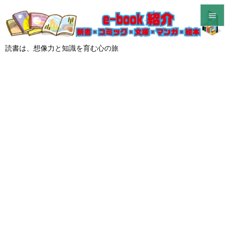


メニュ
読書は、想像力と知識を育む心の旅

サイド

前へ

次へ

検索