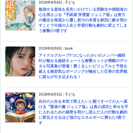
2026年8月6日
:
子ども
勉強する意味を見失いかけている受験生や挑戦者の
心を揺さぶる『手紙屋 蛍雪篇 ジュニア版』は努力
の概念を根底から覆し努力の本質を鮮烈に解き明か
すことで今後の人生と学習行動を劇的に変えてしま
う衝撃の1冊です
2026年8月6日
:
book
アイドルグループ1つになったかいのメンバー織莉
叶が魅せる超絶キュートな衝撃カットが満載のデジ
タル写真集が登場！愛くるしいビジュアルと予想を
超える無邪気なポージングが融合した圧巻の世界観
に誰もが引き込まれる！
2026年8月5日
:
子ども
自分の人生を本気で変えたいと願うすべての人へ届
ける『賢者の書 ジュニア版』は真の成功と幸せを手
に入れるための秘密を明かし読んだ人の行動を劇的
に変化させるほど強力なエネルギーに満ちた1冊で
す