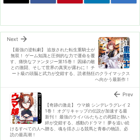
n
io

Next
【最強の逆転劇】 追放された転生重騎士が
無双！ ゲーム知識と圧倒的な力で運命を覆
す、痛快なファンタジー第15巻！ 因縁の敵
との激闘、そして世界の真実が露わに！ チ
ート級の頭脳と武力が交錯する、読者熱狂のクライマックス
へ向かう最新作！

Prev
【奇跡の激走】 ウマ娘 シンデレラグレイ 2
1巻！ オグリキャップの伝説が加速する最
新刊！ 最強のライバルたちとの死闘と熱い
絆が交錯する、感動のドラマ！ 夢を追い続
けるすべての人へ贈る、魂を揺さぶる競馬と青春の物語。必
読の最高潮！