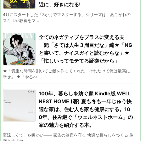
近に、好きになる!
4月にスタートした「3か月でマスターする」シリーズは、あこがれの
スキルや教養をマ ...
全てのネガティブをプラスに変える夫
髭「さては人生３周目だな」編★「NG
と書いて、ナイスガイと読むからな」★
「忙しいってモテてる証拠だから」
★「貴重な時間を割いてご飯を作ってくれた それだけで俺は最高に
幸せ」 ★「やるべ ...
100年、暮らしを紡ぐ家 Kindle版 WELL
NEST HOME (著) 夏も冬も一年じゅう快
適な家は、住む人も家も健康にする。10
0年、住み継ぐ「ウェルネストホーム」の
家の魅力を紹介する本。
夏涼しくて、冬暖かい―― 家族の健康を守る 快適な暮らしをつくる 住