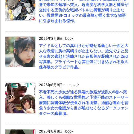
巻で未知の領域へ突入。超高度な科学兵器と魔法が
交錯する圧倒的な戦術バトルに興奮が鳴り止まな
い。異世界SFコミックの最高峰が描く壮大な物語
に引き込まれる傑作。
2026年8月9日
:
book
アイドルとしての真山りかが魅せる新しい一面と大
人な表情に胸の高鳴りが止まらない。旅先でふと見
せる素の素顔と洗練された造形美が凝縮された2nd
写真集。プライベートな雰囲気に引き込まれる永久
保存版のグラビア作品。
2026年8月8日
:
コミック
不老不死の少女が辿る異端の旅路が波乱の5巻へ突
入。美しくも残酷な世界観と予測不能のストーリー
展開に読書体験が侵食される衝撃。過酷な運命を背
負う少女の物語から目が離せなくなるダークファン
タジーの真骨頂。
2026年8月8日
:
book