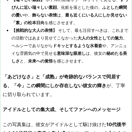
ぴんに近い瑞々しい素顔
。化粧を落とした後の、
ふとした瞬間
の憂い
や、
飾らない表情
は、
最も近くにいる人にしか見せない
「素」の松本日向
を感じさせます。
【挑戦的な大人の表情】
そして、最も注目すべきは、これまで
の活動ではあまり見せてこなかった
大人の女性としての魅力
。
ヘルシーでありながら
ドキッとするような水着姿
や、アンニュ
イな雰囲気の中で見せる
意味深な眼差し
は、彼女の
秘めたる美
しさ
と、
未来への覚悟
を感じさせます。
「あどけなさ」と「成熟」が奇跡的なバランスで同居す
る、「今」この瞬間にしか存在しない彼女の輝き
が、丁寧
に切り取られています。
アイドルとしての集大成、そしてファンへのメッセージ
この写真集は、彼女がアイドルとして駆け抜けた
10
代後半