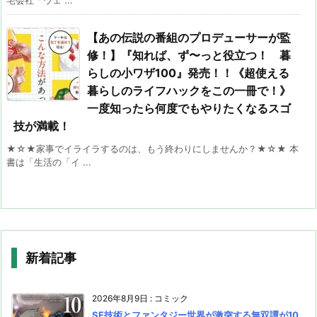
宅会社「ウェ ...
【あの伝説の番組のプロデューサーが監
修！】『知れば、ず〜っと役立つ！ 暮
らしの小ワザ100』発売！！《超使える
暮らしのライフハックをこの一冊で！》
一度知ったら何度でもやりたくなるスゴ
技が満載！
★☆★家事でイライラするのは、もう終わりにしませんか？★☆★ 本
書は「生活の「イ ...
新着記事
2026年8月9日
:
コミック
SF技術とファンタジー世界が激突する無双譚が10