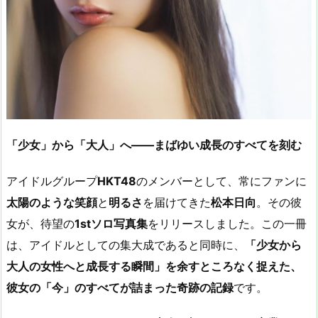
「少女」から「大人」へ
――
まばゆい成長のすべてを刻む
アイドルグループ
HKT48
のメンバーとして、常にファンに
太陽のような笑顔
と
明るさ
を届けてきた
松本日向
。その彼
女が、待望の
1st
ソロ写真集
をリリースしました。この一冊
は、アイドルとしての集大成であると同時に、
「少女から
大人の女性へと成長する瞬間」を余すところなく捉えた、
彼女の「今」のすべてが詰まった奇跡の記録
です。