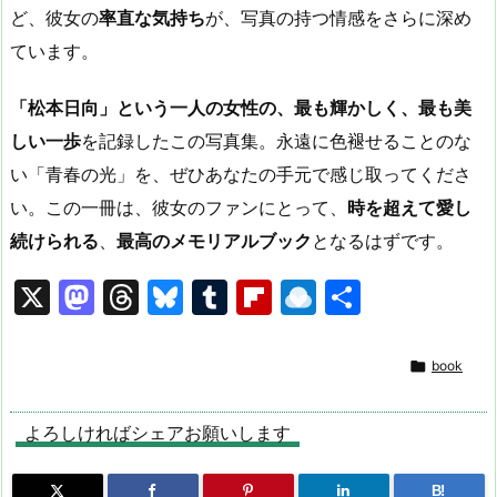
ど、彼女の
率直な気持ち
が、写真の持つ情感をさらに深め
ています。
「松本日向」という一人の女性の、最も輝かしく、最も美
しい一歩
を記録したこの写真集。永遠に色褪せることのな
い「青春の光」を、ぜひあなたの手元で感じ取ってくださ
い。この一冊は、彼女のファンにとって、
時を超えて愛し
続けられる
、
最高のメモリアルブック
となるはずです。
X
M
T
Bl
T
Fl
R
共
a
hr
u
u
ip
ai
有
st
e
e
m
b
n

book
o
a
s
bl
o
dr
d
d
k
r
ar
o
よろしければシェアお願いします
o
s
y
d
p.
B!