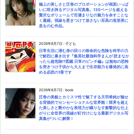
極上の美しさと圧巻のプロポーションが画面いっぱ
いに咲き誇るデジタル写真集。130ページを超える
贅沢なボリュームで百瀬まりなの魅力を余すことな
く凝縮。視線を惹きつけて放さない至高の造形美に
息をのむ作品。
2026年8月7日
:
子ども
日常生活に潜む身の回りの致命的な危険を科学の力
で鮮烈に暴き出す『集英社最強科学まんが 読まなか
ったら超危険!?図鑑 日常のピンチ編』は無知の恐怖
を突きつけ子供から大人まで生存能力を爆発的に高
める必読の1冊です
2026年8月7日
:
book
圧巻の美貌とカリスマ性で魅了する天羽希純が魅せ
る背徳的でセンセーショナルな世界観！限界を超え
た美しさと艶やかな表現力が織りなす衝撃的な仕上
がりに全世界の視線が釘付けになる最新デジタル写
真集がついに解禁！