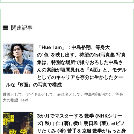

関連記事
「Hue I am」：中島裕翔、等身大
の”色”を映し出す、待望の1st写真集 写真
集は、特別な場所で撮りおろした中島さ
んの素顔が垣間見れる『A面』と、モデル
としてのキャリアを存分に生かしたクー
ルな『B面』の写真で構成
俳優として、アイドルとして、表現者として。中島裕翔が紡ぐ、等身
大の物語 Hey! ...
3か月でマスターする 数学 (NHKシリー
ズ) 秋山 仁 (著), 横山 明日希 (著), ヨビノ
リたくみ (著) 苦手を克服 数学がもっと身