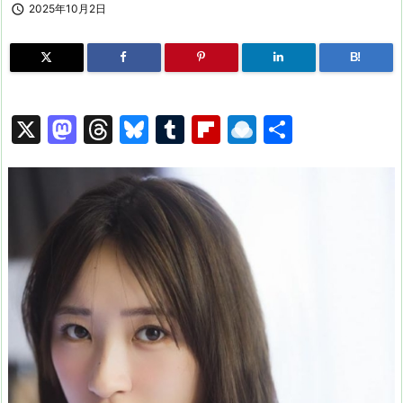

2025年10月2日
B!
X
M
T
Bl
T
Fl
R
共
a
hr
u
u
ip
ai
有
st
e
e
m
b
n
o
a
s
bl
o
dr
d
d
k
r
ar
o
o
s
y
d
p.
n
io