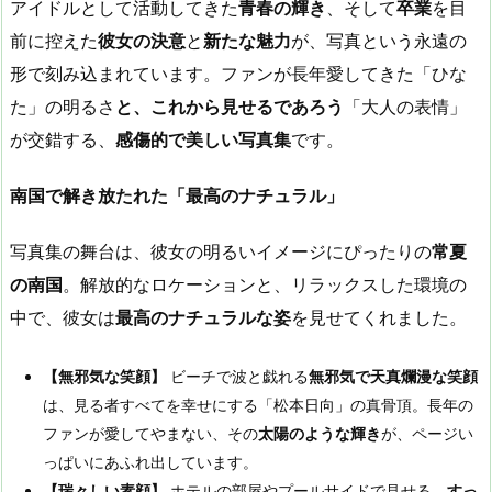
アイドルとして活動してきた
青春の輝き
、そして
卒業
を目
前に控えた
彼女の決意
と
新たな魅力
が、写真という永遠の
形で刻み込まれています。ファンが長年愛してきた「ひな
た」の明るさ
と、これから見せるであろう
「大人の表情」
が交錯する、
感傷的で美しい写真集
です。
南国で解き放たれた「最高のナチュラル」
写真集の舞台は、彼女の明るいイメージにぴったりの
常夏
の南国
。解放的なロケーションと、リラックスした環境の
中で、彼女は
最高のナチュラルな姿
を見せてくれました。
【無邪気な笑顔】
ビーチで波と戯れる
無邪気で天真爛漫な笑顔
は、見る者すべてを幸せにする「松本日向」の真骨頂。長年の
ファンが愛してやまない、その
太陽のような輝き
が、ページい
っぱいにあふれ出しています。
【瑞々しい素顔】
ホテルの部屋やプールサイドで見せる、
すっ