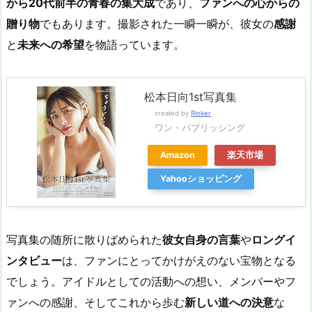
から20
代前半の青春の集大成
であり、
ファンへの心からの
贈り物
でもあります。撮影された一瞬一瞬が、彼女の
感謝
と
未来への希望
を物語っています。
松本日向1st写真集
created by
Rinker
ワン・パブリッシング
Amazon
楽天市場
Yahooショッピング
写真集の随所に散りばめられた
彼女自身の言葉
や
ロングイ
ンタビュー
は、ファンにとってかけがえのない宝物となる
でしょう。アイドルとしての活動への想い、メンバーやフ
ァンへの感謝、そしてこれから歩む
新しい道への決意
な