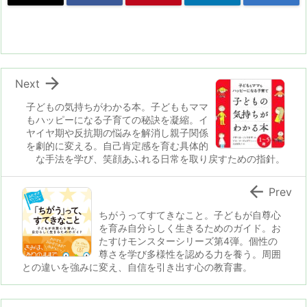
n
io

Next
子どもの気持ちがわかる本。子どももママ
もハッピーになる子育ての秘訣を凝縮。イ
ヤイヤ期や反抗期の悩みを解消し親子関係
を劇的に変える。自己肯定感を育む具体的
な手法を学び、笑顔あふれる日常を取り戻すための指針。

Prev
ちがうってすてきなこと。子どもが自尊心
を育み自分らしく生きるためのガイド。お
たすけモンスターシリーズ第4弾。個性の
尊さを学び多様性を認める力を養う。周囲
との違いを強みに変え、自信を引き出す心の教育書。