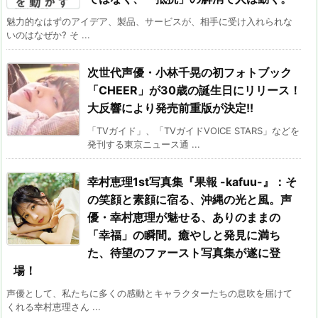
魅力的なはずのアイデア、製品、サービスが、相手に受け入れられな
いのはなぜか? そ ...
次世代声優・小林千晃の初フォトブック
「CHEER」が30歳の誕生日にリリース！
大反響により発売前重版が決定!!
「TVガイド」、「TVガイドVOICE STARS」などを
発刊する東京ニュース通 ...
幸村恵理1st写真集『果報 -kafuu-』：そ
の笑顔と素顔に宿る、沖縄の光と風。声
優・幸村恵理が魅せる、ありのままの
「幸福」の瞬間。癒やしと発見に満ち
た、待望のファースト写真集が遂に登
場！
声優として、私たちに多くの感動とキャラクターたちの息吹を届けて
くれる幸村恵理さん ...