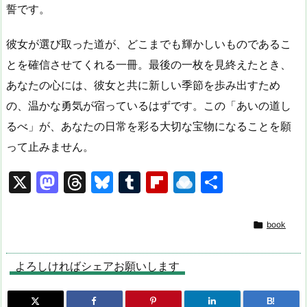
誓です。
彼女が選び取った道が、どこまでも輝かしいものであるこ
とを確信させてくれる一冊。最後の一枚を見終えたとき、
あなたの心には、彼女と共に新しい季節を歩み出すため
の、温かな勇気が宿っているはずです。この「あいの道し
るべ」が、あなたの日常を彩る大切な宝物になることを願
って止みません。
X
M
T
Bl
T
Fl
R
共
a
hr
u
u
ip
ai
有
st
e
e
m
b
n

book
o
a
s
bl
o
dr
d
d
k
r
ar
o
よろしければシェアお願いします
o
s
y
d
p.
B!