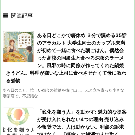

関連記事
ある日どこかで箸休め ３分で読める35話
のアラカルト 大学生同士のカップル未満
が初めて一緒に食べた朝ごはん。偶然会
った高校の同級生と食べる深夜のラーメ
ン。風邪の時に同僚が作ってくれた鍋焼
きうどん。料理が嫌いな上司に食べさせたくて母に教わ
る煮物
ある日のこと、忙しい都会の雑踏を抜け出し、ふと立ち寄った小さな
喫茶店で、不思議な ...
「変化を嫌う人」を動かす: 魅力的な提案
が受け入れられない4つの理由 売り込み
や報奨では、人は動かない。利点の訴求
ではなく、「抵抗」の解消で人は動く。