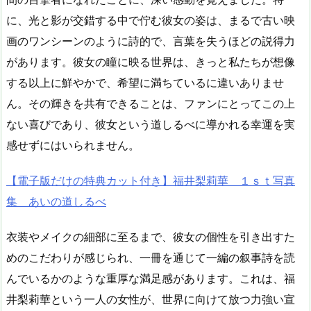
に、光と影が交錯する中で佇む彼女の姿は、まるで古い映
画のワンシーンのように詩的で、言葉を失うほどの説得力
があります。彼女の瞳に映る世界は、きっと私たちが想像
する以上に鮮やかで、希望に満ちているに違いありませ
ん。その輝きを共有できることは、ファンにとってこの上
ない喜びであり、彼女という道しるべに導かれる幸運を実
感せずにはいられません。
【電子版だけの特典カット付き】福井梨莉華 １ｓｔ写真
集 あいの道しるべ
衣装やメイクの細部に至るまで、彼女の個性を引き出すた
めのこだわりが感じられ、一冊を通じて一編の叙事詩を読
んでいるかのような重厚な満足感があります。これは、福
井梨莉華という一人の女性が、世界に向けて放つ力強い宣