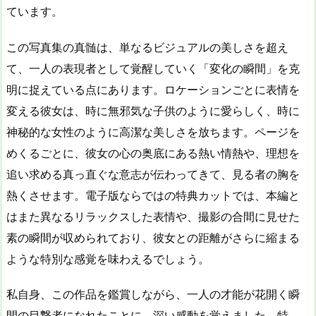
ています。
この写真集の真髄は、単なるビジュアルの美しさを超え
て、一人の表現者として覚醒していく「変化の瞬間」を克
明に捉えている点にあります。ロケーションごとに表情を
変える彼女は、時に無邪気な子供のように愛らしく、時に
神秘的な女性のように高潔な美しさを放ちます。ページを
めくるごとに、彼女の心の奥底にある熱い情熱や、理想を
追い求める真っ直ぐな意志が伝わってきて、見る者の胸を
熱くさせます。電子版ならではの特典カットでは、本編と
はまた異なるリラックスした表情や、撮影の合間に見せた
素の瞬間が収められており、彼女との距離がさらに縮まる
ような特別な感覚を味わえるでしょう。
私自身、この作品を鑑賞しながら、一人の才能が花開く瞬
間の目撃者になれたことに、深い感動を覚えました。特