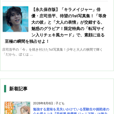
【永久保存版】「キラメイジャー」俳
優・庄司浩平、待望の1st写真集！「等身
大の彼」と「大人の表情」が交錯する、
魅惑のグラビア！限定特典の「転写サイ
ン入りチェキ風カード」で、素顔に迫る
至極の瞬間を独占せよ！
庄司浩平の「今」を焼き付けた1st写真集！少年と大人の狭間で輝く
「だから、ぼくは ...
新着記事
2026年8月6日
:
子ども
勉強する意味を見失いかけている受験生や挑戦者の
心を揺さぶる『手紙屋 蛍雪篇 ジュニア版』は努力