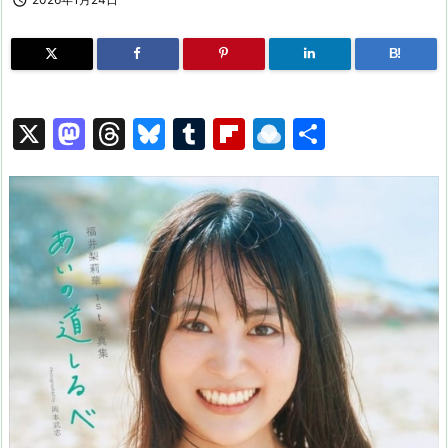

B!
X
M
T
Bl
T
Fl
R
共
a
hr
u
u
ip
ai
有
st
e
e
m
b
n
o
a
s
bl
o
dr
d
d
k
r
ar
o
o
s
y
d
p.
n
io