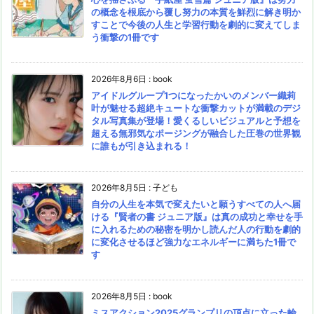
の概念を根底から覆し努力の本質を鮮烈に解き明か
すことで今後の人生と学習行動を劇的に変えてしま
う衝撃の1冊です
2026年8月6日
:
book
アイドルグループ1つになったかいのメンバー織莉
叶が魅せる超絶キュートな衝撃カットが満載のデジ
タル写真集が登場！愛くるしいビジュアルと予想を
超える無邪気なポージングが融合した圧巻の世界観
に誰もが引き込まれる！
2026年8月5日
:
子ども
自分の人生を本気で変えたいと願うすべての人へ届
ける『賢者の書 ジュニア版』は真の成功と幸せを手
に入れるための秘密を明かし読んだ人の行動を劇的
に変化させるほど強力なエネルギーに満ちた1冊で
す
2026年8月5日
:
book
ミスアクション2025グランプリの頂点に立った輪