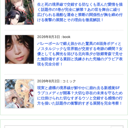
生と死の境界線で交錯する切なくも歪んだ愛情を描
く話題作の1巻が完全に解禁？あの世を舞台に繰り
広げられる過酷な運命と禁断の関係性が胸を締め付
ける衝撃の展開とその理由を徹底解説！
2026年8月3日
:
book
バレーボールで鍛え抜かれた驚異の8頭身ボディと
ノスタルジックな世界観が交差する奇跡の瞬間？女
優としても脚光を浴びる北向珠夕が故郷青森で見せ
た無防備すぎる素顔と洗練された究極のグラビア表
現を完全分析！
2026年8月2日
:
コミック
現実と虚構の境界線が鮮やかに崩れ去る新感覚SF
ラブコメディが開幕？大切な存在の未来を守るため
に仕掛けられた切なすぎるウソと交錯する感情の行
方を描いた話題作の衝撃的すぎる展開を完全考察！