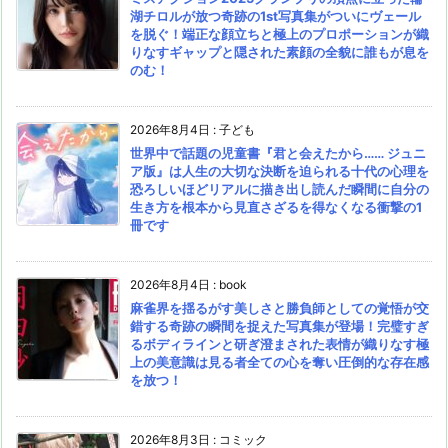
湖チロルが放つ奇跡の1st写真集がついにヴェール
を脱ぐ！端正な顔立ちと極上のプロポーションが織
りなすギャップと隠された素顔の全貌に誰もが息を
のむ！
2026年8月4日
:
子ども
世界中で話題の児童書『君と会えたから…… ジュニ
ア版』は人生の大切な決断を迫られる十代の心理を
恐ろしいほどリアルに描き出し読んだ瞬間に自分の
生き方を根本から見直さざるを得なくなる衝撃の1
冊です
2026年8月4日
:
book
麻雀界を揺るがす美しさと勝負師としての覚悟が交
錯する奇跡の瞬間を捉えた写真集が登場！完璧すぎ
るボディラインと研ぎ澄まされた表情が織りなす極
上の美意識は見る者全ての心を奪い圧倒的な存在感
を放つ！
2026年8月3日
:
コミック