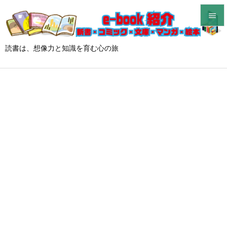


メニュ
読書は、想像力と知識を育む心の旅

サイド

前へ

次へ

検索