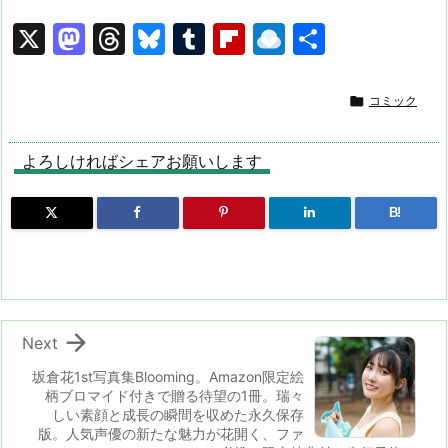
X
M
T
Bl
T
Fl
R
共
a
hr
u
u
ip
ai
有
st
e
e
m
b
n

コミック
o
a
s
bl
o
dr
d
d
k
r
ar
o
よろしければシェアお願いします
o
s
y
d
p.
B!
n
io

Next
坂倉花1st写真集Blooming。Amazon限定絵
柄ブロマイド付きで贈る待望の1冊。瑞々
しい素顔と成長の瞬間を収めた永久保存
版。人気声優の新たな魅力が花開く、ファ