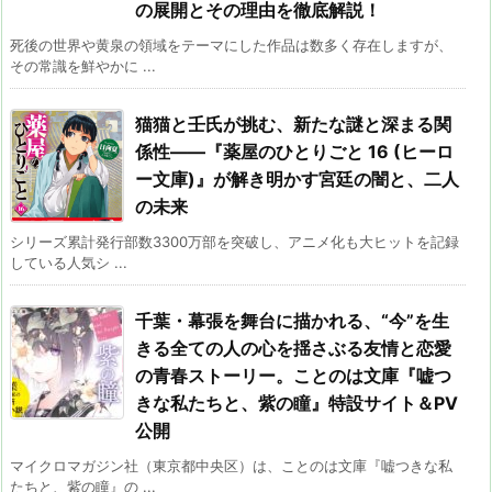
の展開とその理由を徹底解説！
死後の世界や黄泉の領域をテーマにした作品は数多く存在しますが、
その常識を鮮やかに ...
猫猫と壬氏が挑む、新たな謎と深まる関
係性――『薬屋のひとりごと 16 (ヒーロ
ー文庫)』が解き明かす宮廷の闇と、二人
の未来
シリーズ累計発行部数3300万部を突破し、アニメ化も大ヒットを記録
している人気シ ...
千葉・幕張を舞台に描かれる、“今”を生
きる全ての人の心を揺さぶる友情と恋愛
の青春ストーリー。ことのは文庫『嘘つ
きな私たちと、紫の瞳』特設サイト＆PV
公開
マイクロマガジン社（東京都中央区）は、ことのは文庫『嘘つきな私
たちと、紫の瞳』の ...