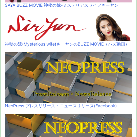
SAYA BUZZ MOVIE 神秘の嫁-ミステリアスワイフさーヤン
神秘の嫁(Mysterious wife)さーヤンのBUZZ MOVIE（バズ動画）
NeoPress プレスリリース・ニュースリリース(Facebook)