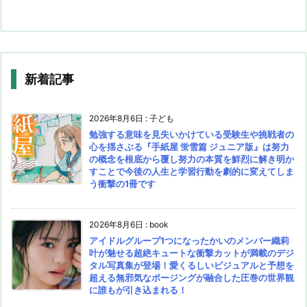
新着記事
2026年8月6日
:
子ども
勉強する意味を見失いかけている受験生や挑戦者の
心を揺さぶる『手紙屋 蛍雪篇 ジュニア版』は努力
の概念を根底から覆し努力の本質を鮮烈に解き明か
すことで今後の人生と学習行動を劇的に変えてしま
う衝撃の1冊です
2026年8月6日
:
book
アイドルグループ1つになったかいのメンバー織莉
叶が魅せる超絶キュートな衝撃カットが満載のデジ
タル写真集が登場！愛くるしいビジュアルと予想を
超える無邪気なポージングが融合した圧巻の世界観
に誰もが引き込まれる！