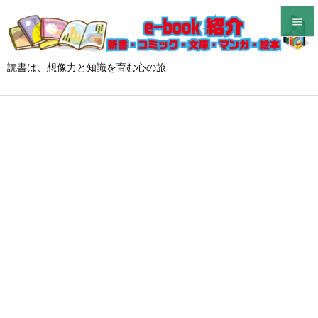


メニュ
読書は、想像力と知識を育む心の旅

サイド

前へ

次へ

検索