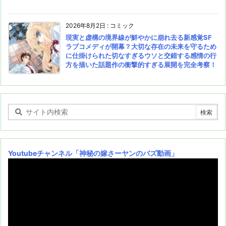
2026年8月2日
:
コミック
現実と虚構の境界線が鮮やかに崩れ去る新感覚SF
ラブコメディが開幕？大切な存在の未来を守るため
に仕掛けられた切なすぎるウソと交錯する感情の行
方を描いた話題作の衝撃的すぎる展開を完全考察！
Youtubeチャンネル
「神秘の嫁さーヤンのバズ動画」