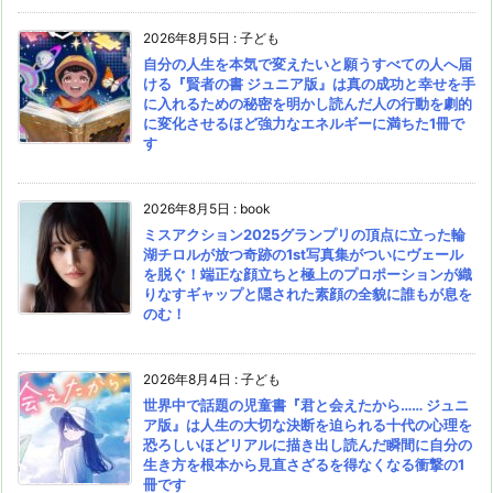
2026年8月5日
:
子ども
自分の人生を本気で変えたいと願うすべての人へ届
ける『賢者の書 ジュニア版』は真の成功と幸せを手
に入れるための秘密を明かし読んだ人の行動を劇的
に変化させるほど強力なエネルギーに満ちた1冊で
す
2026年8月5日
:
book
ミスアクション2025グランプリの頂点に立った輪
湖チロルが放つ奇跡の1st写真集がついにヴェール
を脱ぐ！端正な顔立ちと極上のプロポーションが織
りなすギャップと隠された素顔の全貌に誰もが息を
のむ！
2026年8月4日
:
子ども
世界中で話題の児童書『君と会えたから…… ジュニ
ア版』は人生の大切な決断を迫られる十代の心理を
恐ろしいほどリアルに描き出し読んだ瞬間に自分の
生き方を根本から見直さざるを得なくなる衝撃の1
冊です