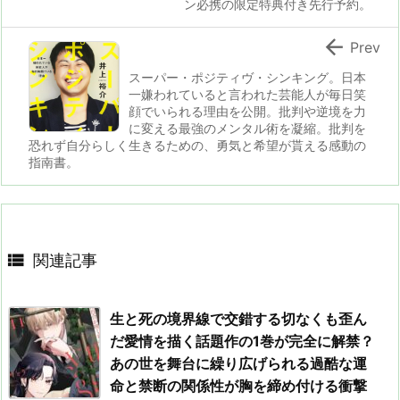
ン必携の限定特典付き先行予約。

Prev
スーパー・ポジティヴ・シンキング。日本
一嫌われていると言われた芸能人が毎日笑
顔でいられる理由を公開。批判や逆境を力
に変える最強のメンタル術を凝縮。批判を
恐れず自分らしく生きるための、勇気と希望が貰える感動の
指南書。

関連記事
生と死の境界線で交錯する切なくも歪ん
だ愛情を描く話題作の1巻が完全に解禁？
あの世を舞台に繰り広げられる過酷な運
命と禁断の関係性が胸を締め付ける衝撃