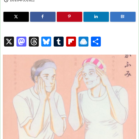

B!
X
M
T
Bl
T
Fl
R
共
a
hr
u
u
ip
ai
有
st
e
e
m
b
n
o
a
s
bl
o
dr
d
d
k
r
ar
o
o
s
y
d
p.
n
io