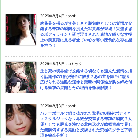
2026年8月4日
:
book
麻雀界を揺るがす美しさと勝負師としての覚悟が交
錯する奇跡の瞬間を捉えた写真集が登場！完璧すぎ
るボディラインと研ぎ澄まされた表情が織りなす極
上の美意識は見る者全ての心を奪い圧倒的な存在感
を放つ！
2026年8月3日
:
コミック
生と死の境界線で交錯する切なくも歪んだ愛情を描
く話題作の1巻が完全に解禁？あの世を舞台に繰り
広げられる過酷な運命と禁断の関係性が胸を締め付
ける衝撃の展開とその理由を徹底解説！
2026年8月3日
:
book
バレーボールで鍛え抜かれた驚異の8頭身ボディと
ノスタルジックな世界観が交差する奇跡の瞬間？女
優としても脚光を浴びる北向珠夕が故郷青森で見せ
た無防備すぎる素顔と洗練された究極のグラビア表
現を完全分析！