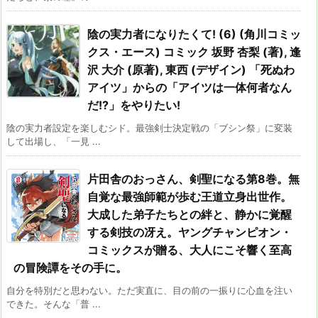
陰の実力者になりたくて! (6) (角川コミッ
クス・エース) コミック 坂野 杏梨 (著), 逢
沢 大介 (原著), 東西 (デザイン) 「死ぬわ
アイツ」からの「アイツは一体何者なん
だ!?」をやりたい!
陰の実力者設定を楽しむシド。最強剣士決定戦の「ブシン祭」に変装
して出場し、「一見 ...
片田舎のおっさん、剣聖になる第8巻。無
自覚な最強師範が歩む王道立身出世作。
大成した弟子たちとの絆と、静かに覚醒
する剣技の冴え。ヤングチャンピオン・
コミックスが贈る、大人にこそ響く至高
の冒険譚をその手に。
自分を特別だと思わない。ただ実直に、目の前の一振りに心血を注い
できた。そんな「普 ...