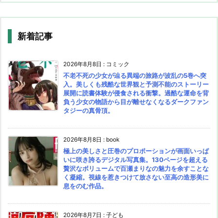
新着記事
2026年8月8日
:
コミック
不老不死の少女が辿る異端の旅路が波乱の5巻へ突
入。美しくも残酷な世界観と予測不能のストーリー
展開に読書体験が侵食される衝撃。過酷な運命を背
負う少女の物語から目が離せなくなるダークファン
タジーの真骨頂。
2026年8月8日
:
book
極上の美しさと圧巻のプロポーションが画面いっぱ
いに咲き誇るデジタル写真集。130ページを超える
贅沢なボリュームで百瀬まりなの魅力を余すことな
く凝縮。視線を惹きつけて放さない至高の造形美に
息をのむ作品。
2026年8月7日
:
子ども