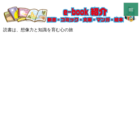


メニュ
読書は、想像力と知識を育む心の旅

サイド

前へ

次へ

検索