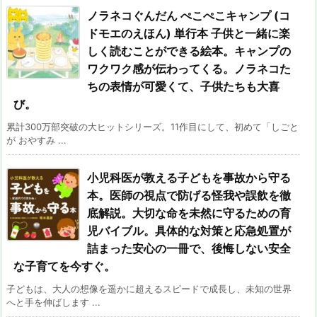
ノラネコぐんだん ぺこぺこキャンプ (コ
ドモエのえほん) 単行本 子供と一緒に楽
しく読むことができる絵本。キャンプの
ワクワク感が伝わってくる。ノラネコた
ちの表情が可愛くて、子供たちも大喜
び。
累計300万部突破の大ヒットシリーズ。11作目にして、初めて「しごと
が おやすみ ...
小児科医が教える子どもを事故から守る
本。医師の視点で防げる怪我や誤飲を徹
底解説。大切な命を未然に守るための育
児バイブル。具体的な対策と応急処置が
詰まった安心の一冊で、後悔しない安全
な子育てを今すぐ。
子どもは、大人の想像を遥かに超えるスピードで成長し、未知の世界
へと手を伸ばします ...