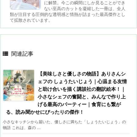
に解禁。今この瞬間にしか見ることができ
ない至高のカットを凝縮した一冊は、全人
類が注目する圧倒的な透明感と情熱が詰まった最高傑作とし
て拡散されています。

関連記事
【美味しさと優しさの物語】ありさんシ
ェフの しょうたいじょう｜心温まる友情
と助け合いを描く講談社の翻訳絵本！｜
小さなシェフの奮闘と、みんなで作り上
げる最高のパーティー｜食育にも繋が
る、読み聞かせにぴったりの傑作！
小さなキッチンから届いた、優しさに満ちた「しょうたいじょう」の
物語 これは、森の ...