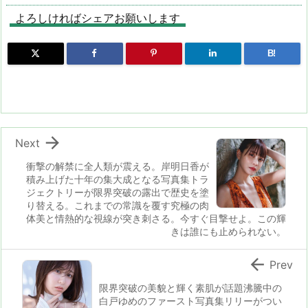
d
d
k
r
ar
o
よろしければシェアお願いします
o
s
y
d
p.
B!
n
io

Next
衝撃の解禁に全人類が震える。岸明日香が
積み上げた十年の集大成となる写真集トラ
ジェクトリーが限界突破の露出で歴史を塗
り替える。これまでの常識を覆す究極の肉
体美と情熱的な視線が突き刺さる。今すぐ目撃せよ。この輝
きは誰にも止められない。

Prev
限界突破の美貌と輝く素肌が話題沸騰中の
白戸ゆめのファースト写真集リリーがつい