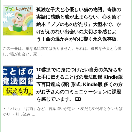
孤独な子犬と心優しい猫の物語。奇跡の
実話に感動と涙が止まらない。心を癒す
絵本『ププのものがたり』大型本で、か
けがえのない出会いの大切さを感じよ
う！命の温かさが心に響く永久保存版。
この一冊は、単なる絵本ではありません。それは、孤独な子犬と心優
しい猫が出会い、家 ...
10歳までに身につけたい自分の気持ちを
上手に伝えることばの魔法図鑑 Kindle版
五百田達成 (著) 形式: Kindle版 多くの方
がお子さんのコミュニケーションに課題
を感じています。 EB
・「バカ」「お前」など、言葉遣いが悪い ・友だちや兄弟とケンカば
かり ・引っ込み ...