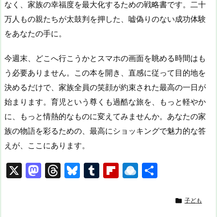
なく、家族の幸福度を最大化するための戦略書です。二十
万人もの親たちが太鼓判を押した、嘘偽りのない成功体験
をあなたの手に。
今週末、どこへ行こうかとスマホの画面を眺める時間はも
う必要ありません。この本を開き、直感に従って目的地を
決めるだけで、家族全員の笑顔が約束された最高の一日が
始まります。育児という尊くも過酷な旅を、もっと軽やか
に、もっと情熱的なものに変えてみませんか。あなたの家
族の物語を彩るための、最高にショッキングで魅力的な答
えが、ここにあります。
X
M
T
Bl
T
Fl
R
共
a
hr
u
u
ip
ai
有
st
e
e
m
b
n

子ども
o
a
s
bl
o
dr