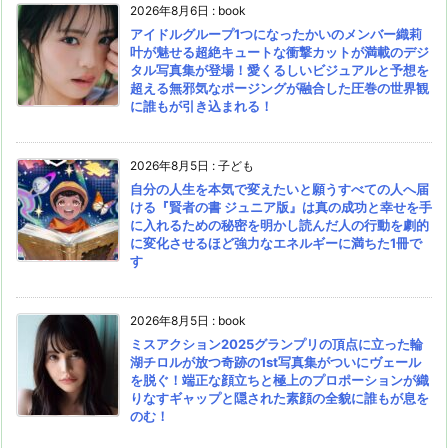
2026年8月6日
:
book
アイドルグループ1つになったかいのメンバー織莉
叶が魅せる超絶キュートな衝撃カットが満載のデジ
タル写真集が登場！愛くるしいビジュアルと予想を
超える無邪気なポージングが融合した圧巻の世界観
に誰もが引き込まれる！
2026年8月5日
:
子ども
自分の人生を本気で変えたいと願うすべての人へ届
ける『賢者の書 ジュニア版』は真の成功と幸せを手
に入れるための秘密を明かし読んだ人の行動を劇的
に変化させるほど強力なエネルギーに満ちた1冊で
す
2026年8月5日
:
book
ミスアクション2025グランプリの頂点に立った輪
湖チロルが放つ奇跡の1st写真集がついにヴェール
を脱ぐ！端正な顔立ちと極上のプロポーションが織
りなすギャップと隠された素顔の全貌に誰もが息を
のむ！