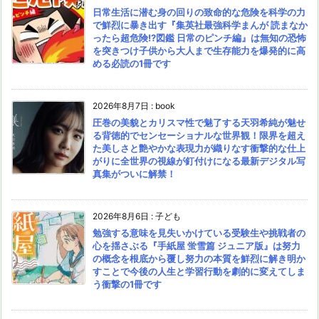
日常生活に潜む身の回りの致命的な危険を科学の力
で鮮烈に暴き出す『集英社最強科学まんが 読まなか
ったら超危険!?図鑑 日常のピンチ編』は無知の恐怖
を突きつけ子供から大人まで生存能力を爆発的に高
める必読の1冊です
2026年8月7日
:
book
圧巻の美貌とカリスマ性で魅了する天羽希純が魅せ
る背徳的でセンセーショナルな世界観！限界を超え
た美しさと艶やかな表現力が織りなす衝撃的な仕上
がりに全世界の視線が釘付けになる最新デジタル写
真集がついに解禁！
2026年8月6日
:
子ども
勉強する意味を見失いかけている受験生や挑戦者の
心を揺さぶる『手紙屋 蛍雪篇 ジュニア版』は努力
の概念を根底から覆し努力の本質を鮮烈に解き明か
すことで今後の人生と学習行動を劇的に変えてしま
う衝撃の1冊です