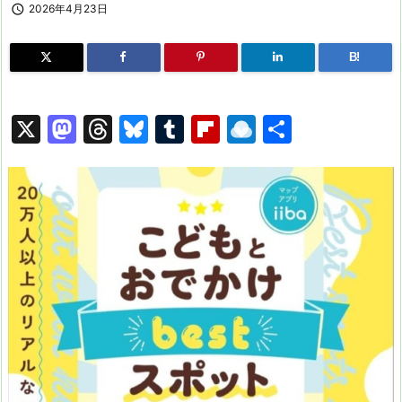

2026年4月23日
B!
X
M
T
Bl
T
Fl
R
共
a
hr
u
u
ip
ai
有
st
e
e
m
b
n
o
a
s
bl
o
dr
d
d
k
r
ar
o
o
s
y
d
p.
n
io