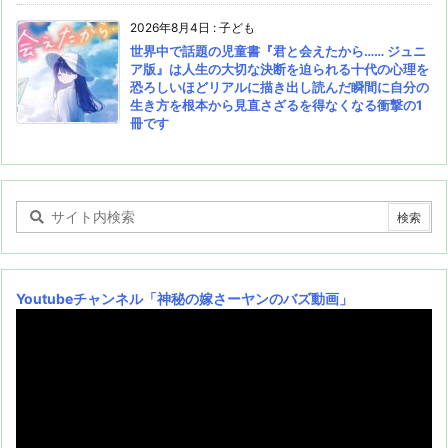
2026年8月4日
:
子ども
世界中で話題の児童書『君と会えたから…… ジュニ
ア版』は人生の大切な決断を迫られる十代の心理を
恐ろしいほどリアルに描き出し読んだ瞬間に自分の
生き方を根本から見直さざるを得なくなる衝撃の1
冊です
Youtubeチャンネル
「神秘の嫁さーヤンのバズ動画」