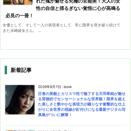
れた魂が魅せる究極の官能美！大人の女
性の自信と揺るぎない覚悟に心が高鳴る
必見の一冊！
女優として、そして一人の表現者として、常に限界を突き破り続けて
きた水崎綾女さん。 ...
新着記事
2026年8月7日
:
book
圧巻の美貌とカリスマ性で魅了する天羽希純が魅せ
る背徳的でセンセーショナルな世界観！限界を超え
た美しさと艶やかな表現力が織りなす衝撃的な仕上
がりに全世界の視線が釘付けになる最新デジタル写
真集がついに解禁！