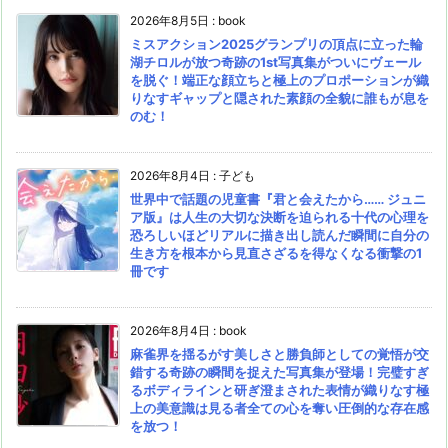
2026年8月5日
:
book
ミスアクション2025グランプリの頂点に立った輪
湖チロルが放つ奇跡の1st写真集がついにヴェール
を脱ぐ！端正な顔立ちと極上のプロポーションが織
りなすギャップと隠された素顔の全貌に誰もが息を
のむ！
2026年8月4日
:
子ども
世界中で話題の児童書『君と会えたから…… ジュニ
ア版』は人生の大切な決断を迫られる十代の心理を
恐ろしいほどリアルに描き出し読んだ瞬間に自分の
生き方を根本から見直さざるを得なくなる衝撃の1
冊です
2026年8月4日
:
book
麻雀界を揺るがす美しさと勝負師としての覚悟が交
錯する奇跡の瞬間を捉えた写真集が登場！完璧すぎ
るボディラインと研ぎ澄まされた表情が織りなす極
上の美意識は見る者全ての心を奪い圧倒的な存在感
を放つ！