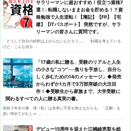
サラリーマンに超おすすめ！役立つ資格7
選！: 転職しないままお金を貯める！？資
格勉強で人生逆転！【簿記】【FP】【宅
建】【ITパスポート】 突然ですが、サラ
リーマンの皆さんに質問です。
「どうして自分の給料は上がらないんだろう…」 「転職を考えている
けど、こんな自分 ...
「17歳の私に贈る、受験のリアルと人生
の小さな“コツ”──焦りを手放し、自分ら
しく歩むための14のメッセージ」◆発売
からわずか1カ月で3万部突破の大注目
作！◆受験生から家族まで、大学受験に
関わるすべての人に贈る真実の書。
高校３年生の春、僕（私）は未来に不安を抱えながらも、「正解」を
追い求めてがむしゃ ...
デビュー15周年を迎えた江嶋綾恵梨を総