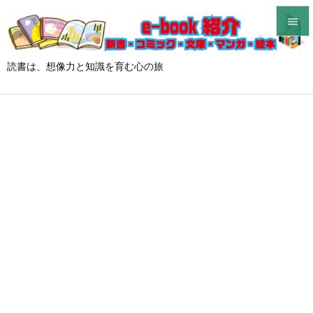


メニュ
読書は、想像力と知識を育む心の旅

サイド

前へ

次へ

検索