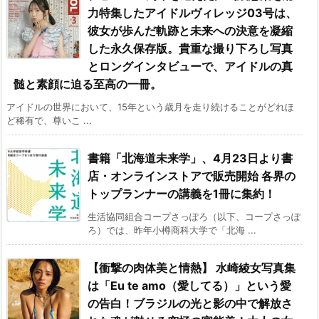
力特集したアイドルヴィレッジ03号は、
彼女が歩んだ軌跡と未来への決意を凝縮
した永久保存版。貴重な撮り下ろし写真
とロングインタビューで、アイドルの真
髄と素顔に迫る至高の一冊。
アイドルの世界において、15年という歳月を走り続けることがどれほ
ど稀有で、尊いこ ...
書籍「北海道未来学」、4月23日より書
店・オンラインストアで販売開始 各界の
トップランナーの講義を1冊に集約！
生活協同組合コープさっぽろ（以下、コープさっぽ
ろ）では、昨年小樽商科大学で「北海 ...
【衝撃の肉体美と情熱】 水崎綾女写真集
は「Eu te amo（愛してる）」という愛
の告白！ブラジルの光と影の中で解放さ