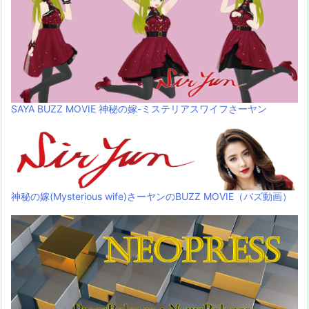
SAYA BUZZ MOVIE 神秘の嫁-ミステリアスワイフさーヤン
神秘の嫁(Mysterious wife)さーヤンのBUZZ MOVIE（バズ動画）