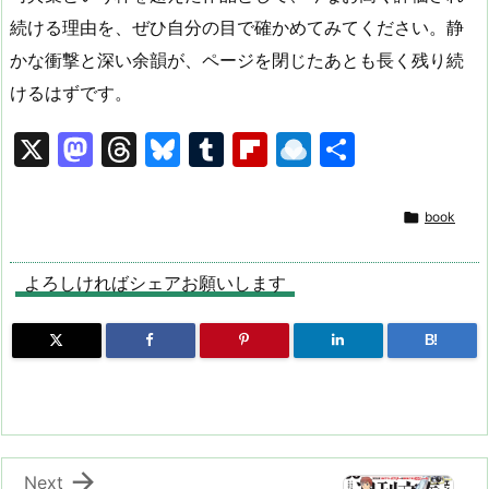
続ける理由を、ぜひ自分の目で確かめてみてください。静
かな衝撃と深い余韻が、ページを閉じたあとも長く残り続
けるはずです。
X
M
T
Bl
T
Fl
R
共
a
hr
u
u
ip
ai
有
st
e
e
m
b
n

book
o
a
s
bl
o
dr
d
d
k
r
ar
o
よろしければシェアお願いします
o
s
y
d
p.
B!
n
io

Next