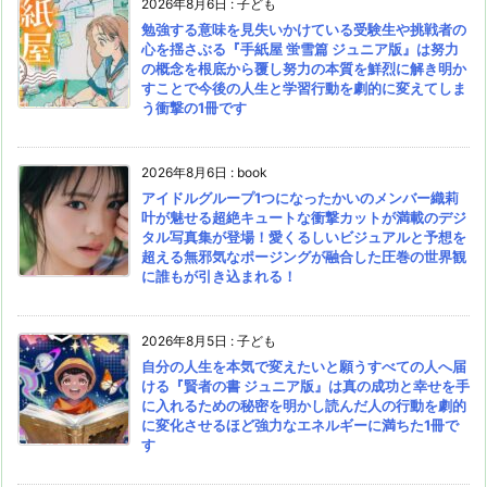
2026年8月6日
:
子ども
勉強する意味を見失いかけている受験生や挑戦者の
心を揺さぶる『手紙屋 蛍雪篇 ジュニア版』は努力
の概念を根底から覆し努力の本質を鮮烈に解き明か
すことで今後の人生と学習行動を劇的に変えてしま
う衝撃の1冊です
2026年8月6日
:
book
アイドルグループ1つになったかいのメンバー織莉
叶が魅せる超絶キュートな衝撃カットが満載のデジ
タル写真集が登場！愛くるしいビジュアルと予想を
超える無邪気なポージングが融合した圧巻の世界観
に誰もが引き込まれる！
2026年8月5日
:
子ども
自分の人生を本気で変えたいと願うすべての人へ届
ける『賢者の書 ジュニア版』は真の成功と幸せを手
に入れるための秘密を明かし読んだ人の行動を劇的
に変化させるほど強力なエネルギーに満ちた1冊で
す