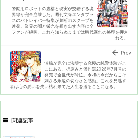
警察用ロボットの虚構と現実が交錯する境
界線が完全崩壊した。週刊文春エンタプラ
スのパトレイバー特集が禁断のスクープを
連発。業界の闇と栄光を暴き出す内容に全
ファンが絶叫。これを知らぬままでは時代遅れの烙印を押さ
れる。

Prev
涙腺が完全に決壊する究極の純愛体験がこ
こにある。折原みと傑作選2026年7月号の
発売で全世代が号泣。令和の今だからこそ
刺さる永遠の切なさと感動。これを見逃す
者は心の潤いを失い枯れ果てた人生を送ることになる。

関連記事