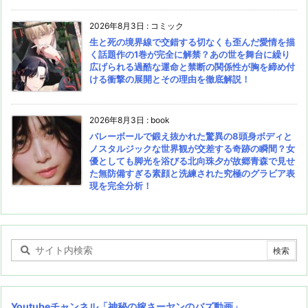
2026年8月3日
:
コミック
生と死の境界線で交錯する切なくも歪んだ愛情を描
く話題作の1巻が完全に解禁？あの世を舞台に繰り
広げられる過酷な運命と禁断の関係性が胸を締め付
ける衝撃の展開とその理由を徹底解説！
2026年8月3日
:
book
バレーボールで鍛え抜かれた驚異の8頭身ボディと
ノスタルジックな世界観が交差する奇跡の瞬間？女
優としても脚光を浴びる北向珠夕が故郷青森で見せ
た無防備すぎる素顔と洗練された究極のグラビア表
現を完全分析！
Youtubeチャンネル
「神秘の嫁さーヤンのバズ動画」