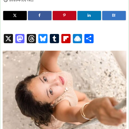

B!
X
M
T
Bl
T
Fl
R
共
a
hr
u
u
ip
ai
有
st
e
e
m
b
n
o
a
s
bl
o
dr
d
d
k
r
ar
o
o
s
y
d
p.
n
io