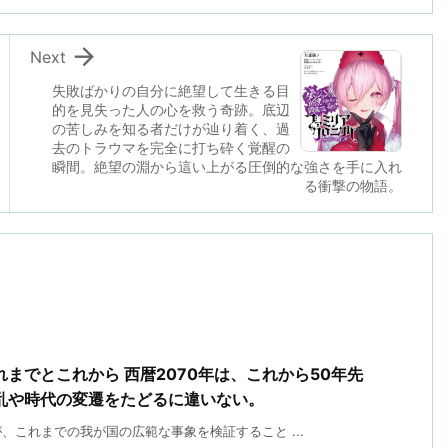

Next
失敗ばかりの自分に絶望して生きる目
的を見失った人の心を救う奇跡。底辺
の苦しみを知る者だけが辿り着く、過
去のトラウマを完全に打ち砕く覚醒の
瞬間。絶望の淵から這い上がる圧倒的な強さを手に入れ
る衝撃の物語。
までとこれから 西暦2070年は、これから50年先
乱や時代の変遷をたどるに違いない。
これまでの我が国の広範な事象を検証すること ...