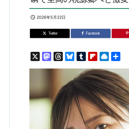

2026年5月22日
Twitter
Facebook
X
M
T
Bl
T
Fl
R
a
hr
u
u
ip
ai
st
e
e
m
b
n
o
a
s
bl
o
dr
d
d
k
r
ar
o
o
s
y
d
p.
n
io