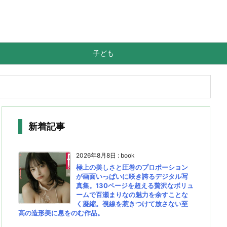
子ども
新着記事
2026年8月8日
:
book
極上の美しさと圧巻のプロポーション
が画面いっぱいに咲き誇るデジタル写
真集。130ページを超える贅沢なボリュ
ームで百瀬まりなの魅力を余すことな
く凝縮。視線を惹きつけて放さない至
高の造形美に息をのむ作品。