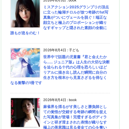
2026年8月5日
:
book
ミスアクション2025グランプリの頂点
に立った輪湖チロルが放つ奇跡の1st写
真集がついにヴェールを脱ぐ！端正な
顔立ちと極上のプロポーションが織り
なすギャップと隠された素顔の全貌に
誰もが息をのむ！
2026年8月4日
:
子ども
世界中で話題の児童書『君と会えたか
ら…… ジュニア版』は人生の大切な決断
を迫られる十代の心理を恐ろしいほど
リアルに描き出し読んだ瞬間に自分の
生き方を根本から見直さざるを得なく
なる衝撃の1冊です
2026年8月4日
:
book
麻雀界を揺るがす美しさと勝負師とし
ての覚悟が交錯する奇跡の瞬間を捉え
た写真集が登場！完璧すぎるボディラ
インと研ぎ澄まされた表情が織りなす
極上の美意識は見る者全ての心を奪い