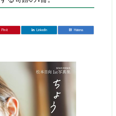
Pin it
LinkedIn
B!
Hatena
共
有