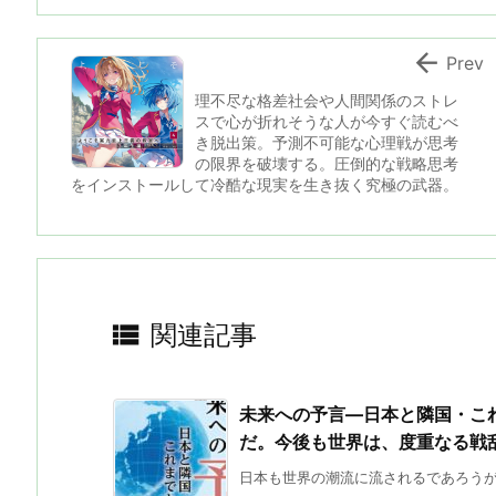

Prev
理不尽な格差社会や人間関係のストレ
スで心が折れそうな人が今すぐ読むべ
き脱出策。予測不可能な心理戦が思考
の限界を破壊する。圧倒的な戦略思考
をインストールして冷酷な現実を生き抜く究極の武器。

関連記事
未来への予言―日本と隣国・これ
だ。今後も世界は、度重なる戦
日本も世界の潮流に流されるであろうが、