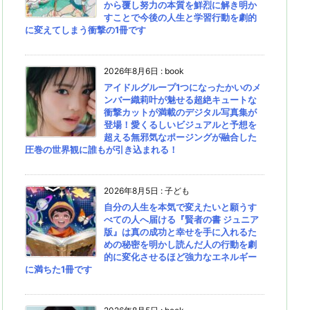
から覆し努力の本質を鮮烈に解き明か
すことで今後の人生と学習行動を劇的
に変えてしまう衝撃の1冊です
2026年8月6日
:
book
アイドルグループ1つになったかいのメ
ンバー織莉叶が魅せる超絶キュートな
衝撃カットが満載のデジタル写真集が
登場！愛くるしいビジュアルと予想を
超える無邪気なポージングが融合した
圧巻の世界観に誰もが引き込まれる！
2026年8月5日
:
子ども
自分の人生を本気で変えたいと願うす
べての人へ届ける『賢者の書 ジュニア
版』は真の成功と幸せを手に入れるた
めの秘密を明かし読んだ人の行動を劇
的に変化させるほど強力なエネルギー
に満ちた1冊です