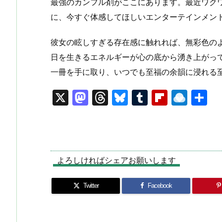
最強のカンフル剤がここにあります。最近ワク
に、今すぐ体感してほしいエンターテインメン
彼女の眩しすぎる存在感に触れれば、無彩色の
日を生きるエネルギーが心の底から湧き上がっ
一冊を手に取り、いつでも至福の余韻に浸れる
X
M
T
Bl
T
Fl
R
a
hr
u
u
ip
ai
st
e
e
m
b
n
o
a
s
bl
o
dr
d
d
k
r
ar
o
よろしければシェアお願いします
o
s
y
d
p.
Twitter
Facebook
n
io