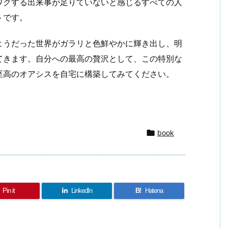
ワクする出来事が足りていないと感じるすべての人
トです。
ようだった世界がガラリと色鮮やかに輝き出し、明
てきます。自分への最高の贅沢として、この特別な
至高のオアシスを自宅に構築してみてください。
共
有

book
Pin it
LinkedIn
B!
Hatena