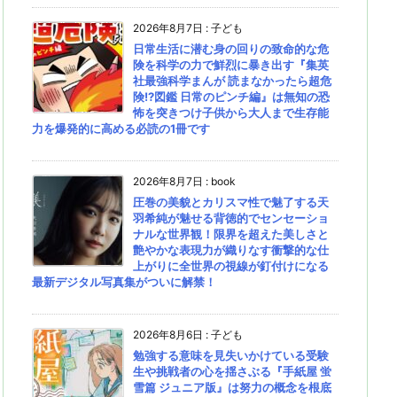
2026年8月7日
:
子ども
日常生活に潜む身の回りの致命的な危
険を科学の力で鮮烈に暴き出す『集英
社最強科学まんが 読まなかったら超危
険!?図鑑 日常のピンチ編』は無知の恐
怖を突きつけ子供から大人まで生存能
力を爆発的に高める必読の1冊です
2026年8月7日
:
book
圧巻の美貌とカリスマ性で魅了する天
羽希純が魅せる背徳的でセンセーショ
ナルな世界観！限界を超えた美しさと
艶やかな表現力が織りなす衝撃的な仕
上がりに全世界の視線が釘付けになる
最新デジタル写真集がついに解禁！
2026年8月6日
:
子ども
勉強する意味を見失いかけている受験
生や挑戦者の心を揺さぶる『手紙屋 蛍
雪篇 ジュニア版』は努力の概念を根底