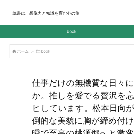
読書は、想像力と知識を育む心の旅
book

ホーム
>

book
仕事だけの無機質な日々
か。推しを愛でる贅沢を
ヒしています。松本日向
倒的な美貌に胸が締め付け
瞬で至高の桃源郷へと激変