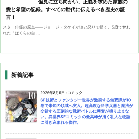
偏見に立ち向かい、正義を求めた家族の
愛と希望の記録。すべての世代に伝えるべき歴史の証
言！
スター俳優の原点――ジョージ・タケイが涙と怒りで描く、5歳で奪わ
れた「ぼくらの自 ...
新着記事
2026年8月9日
:
コミック
SF技術とファンタジー世界が激突する無双譚が10
巻で未知の領域へ突入。超高度な科学兵器と魔法が
交錯する圧倒的な戦術バトルに興奮が鳴り止まな
い。異世界SFコミックの最高峰が描く壮大な物語
に引き込まれる傑作。