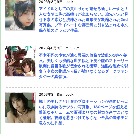
2026年8月9日
:
book
アイドルとしての真山りかが魅せる新しい一面と大
人な表情に胸の高鳴りが止まらない。旅先でふと見
せる素の素顔と洗練された造形美が凝縮された2nd
写真集。プライベートな雰囲気に引き込まれる永久
保存版のグラビア作品。
2026年8月8日
:
コミック
不老不死の少女が辿る異端の旅路が波乱の5巻へ突
入。美しくも残酷な世界観と予測不能のストーリー
展開に読書体験が侵食される衝撃。過酷な運命を背
負う少女の物語から目が離せなくなるダークファン
タジーの真骨頂。
2026年8月8日
:
book
極上の美しさと圧巻のプロポーションが画面いっぱ
いに咲き誇るデジタル写真集。130ページを超える
贅沢なボリュームで百瀬まりなの魅力を余すことな
く凝縮。視線を惹きつけて放さない至高の造形美に
息をのむ作品。