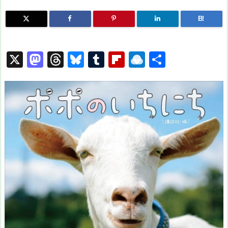
B!
X
M
T
Bl
T
Fl
R
共
a
hr
u
u
ip
ai
有
st
e
e
m
b
n
o
a
s
bl
o
dr
d
d
k
r
ar
o
o
s
y
d
p.
n
io