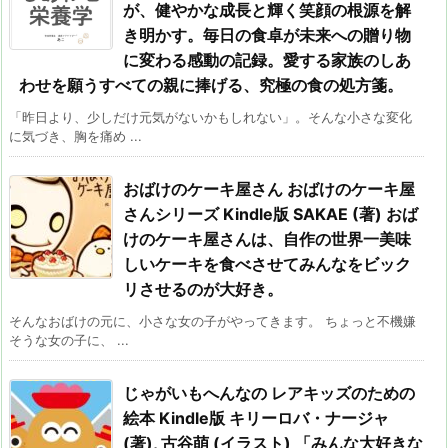
が、健やかな成長と輝く笑顔の根源を解
き明かす。毎日の食卓が未来への贈り物
に変わる感動の記録。愛する家族のしあ
わせを願うすべての親に捧げる、究極の食の処方箋。
「昨日より、少しだけ元気がないかもしれない」。そんな小さな変化
に気づき、胸を痛め ...
おばけのケーキ屋さん おばけのケーキ屋
さんシリーズ Kindle版 SAKAE (著) おば
けのケーキ屋さんは、自作の世界一美味
しいケーキを食べさせてみんなをビック
リさせるのが大好き。
そんなおばけの元に、小さな女の子がやってきます。 ちょっと不機嫌
そうな女の子に、 ...
じゃがいもへんなの レアキッズのための
絵本 Kindle版 キリーロバ・ナージャ
(著), 古谷萌 (イラスト) 「みんな大好きな