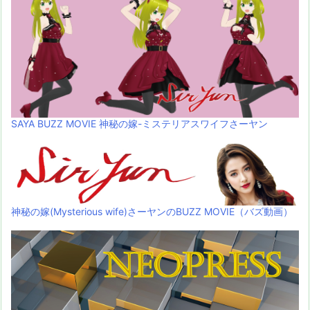
SAYA BUZZ MOVIE 神秘の嫁-ミステリアスワイフさーヤン
神秘の嫁(Mysterious wife)さーヤンのBUZZ MOVIE（バズ動画）