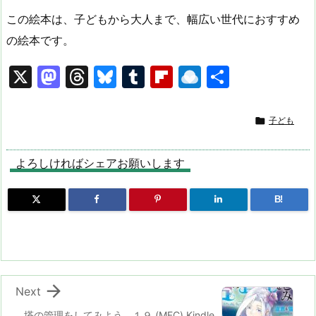
この絵本は、子どもから大人まで、幅広い世代におすすめ
の絵本です。
X
M
T
Bl
T
Fl
R
共
a
hr
u
u
ip
ai
有
st
e
e
m
b
n

子ども
o
a
s
bl
o
dr
d
d
k
r
ar
o
よろしければシェアお願いします
o
s
y
d
p.
B!
n
io

Next
塔の管理をしてみよう １９ (MFC) Kindle