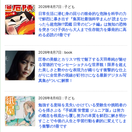
2026年8月7日
:
子ども
日常生活に潜む身の回りの致命的な危険を科学の力
で鮮烈に暴き出す『集英社最強科学まんが 読まなか
ったら超危険!?図鑑 日常のピンチ編』は無知の恐怖
を突きつけ子供から大人まで生存能力を爆発的に高
める必読の1冊です
2026年8月7日
:
book
圧巻の美貌とカリスマ性で魅了する天羽希純が魅せ
る背徳的でセンセーショナルな世界観！限界を超え
た美しさと艶やかな表現力が織りなす衝撃的な仕上
がりに全世界の視線が釘付けになる最新デジタル写
真集がついに解禁！
2026年8月6日
:
子ども
勉強する意味を見失いかけている受験生や挑戦者の
心を揺さぶる『手紙屋 蛍雪篇 ジュニア版』は努力
の概念を根底から覆し努力の本質を鮮烈に解き明か
すことで今後の人生と学習行動を劇的に変えてしま
う衝撃の1冊です