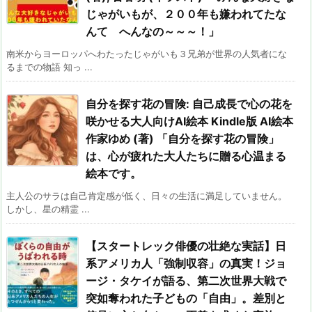
じゃがいもが、２００年も嫌われてたな
んて へんなの～～～！」
南米からヨーロッパへわたったじゃがいも３兄弟が世界の人気者にな
るまでの物語 知っ ...
自分を探す花の冒険: 自己成長で心の花を
咲かせる大人向けAI絵本 Kindle版 AI絵本
作家ゆめ (著) 「自分を探す花の冒険」
は、心が疲れた大人たちに贈る心温まる
絵本です。
主人公のサラは自己肯定感が低く、日々の生活に満足していません。
しかし、星の精霊 ...
【スタートレック俳優の壮絶な実話】日
系アメリカ人「強制収容」の真実！ジョ
ージ・タケイが語る、第二次世界大戦で
突如奪われた子どもの「自由」。差別と