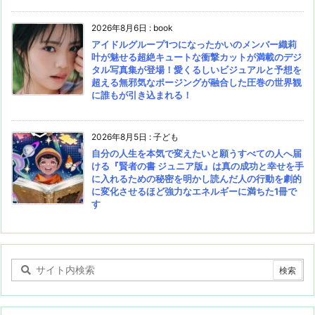
2026年8月6日
:
book
アイドルグループ1つになったかいのメンバー織莉
叶が魅せる超絶キュートな衝撃カットが満載のデジ
タル写真集が登場！愛くるしいビジュアルと予想を
超える無邪気なポージングが融合した圧巻の世界観
に誰もが引き込まれる！
2026年8月5日
:
子ども
自分の人生を本気で変えたいと願うすべての人へ届
ける『賢者の書 ジュニア版』は真の成功と幸せを手
に入れるための秘密を明かし読んだ人の行動を劇的
に変化させるほど強力なエネルギーに満ちた1冊で
す