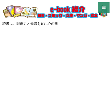


メニュ
読書は、想像力と知識を育む心の旅

サイド

前へ

次へ

検索