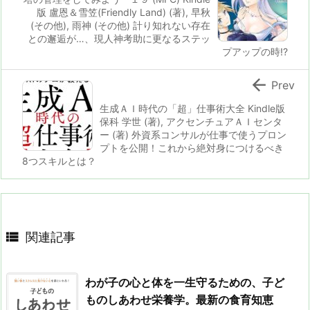
版 盧恩＆雪笠(Friendly Land) (著), 早秋
(その他), 雨神 (その他) 計り知れない存在
との邂逅が…、現人神考助に更なるステッ
プアップの時!?

Prev
生成ＡＩ時代の「超」仕事術大全 Kindle版
保科 学世 (著), アクセンチュアＡＩセンタ
ー (著) 外資系コンサルが仕事で使うプロン
プトを公開！これから絶対身につけるべき
8つスキルとは？

関連記事
わが子の心と体を一生守るための、子ど
ものしあわせ栄養学。最新の食育知恵