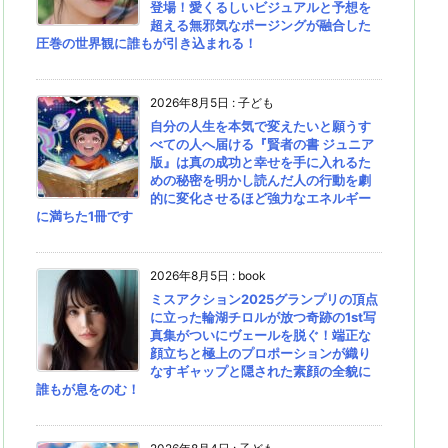
登場！愛くるしいビジュアルと予想を
超える無邪気なポージングが融合した
圧巻の世界観に誰もが引き込まれる！
2026年8月5日
:
子ども
自分の人生を本気で変えたいと願うす
べての人へ届ける『賢者の書 ジュニア
版』は真の成功と幸せを手に入れるた
めの秘密を明かし読んだ人の行動を劇
的に変化させるほど強力なエネルギー
に満ちた1冊です
2026年8月5日
:
book
ミスアクション2025グランプリの頂点
に立った輪湖チロルが放つ奇跡の1st写
真集がついにヴェールを脱ぐ！端正な
顔立ちと極上のプロポーションが織り
なすギャップと隠された素顔の全貌に
誰もが息をのむ！