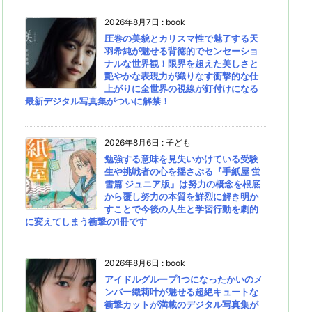
2026年8月7日
:
book
圧巻の美貌とカリスマ性で魅了する天
羽希純が魅せる背徳的でセンセーショ
ナルな世界観！限界を超えた美しさと
艶やかな表現力が織りなす衝撃的な仕
上がりに全世界の視線が釘付けになる
最新デジタル写真集がついに解禁！
2026年8月6日
:
子ども
勉強する意味を見失いかけている受験
生や挑戦者の心を揺さぶる『手紙屋 蛍
雪篇 ジュニア版』は努力の概念を根底
から覆し努力の本質を鮮烈に解き明か
すことで今後の人生と学習行動を劇的
に変えてしまう衝撃の1冊です
2026年8月6日
:
book
アイドルグループ1つになったかいのメ
ンバー織莉叶が魅せる超絶キュートな
衝撃カットが満載のデジタル写真集が