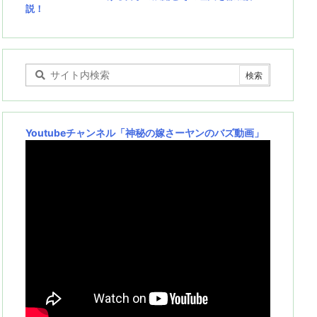
説！
Youtubeチャンネル
「神秘の嫁さーヤンのバズ動画」