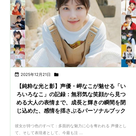

2025年12月21日

【純粋な光と影】声優・岬なこが魅せる「い
ろいろなこ」の記録：無邪気な笑顔から見つ
める大人の表情まで、成長と輝きの瞬間を閉
じ込めた、感情を揺さぶるパーソナルブック
彼女が持つ色のすべて：多面的な魅力に心を奪われる 声優とし
て、そして表現者として、今最も注 ...