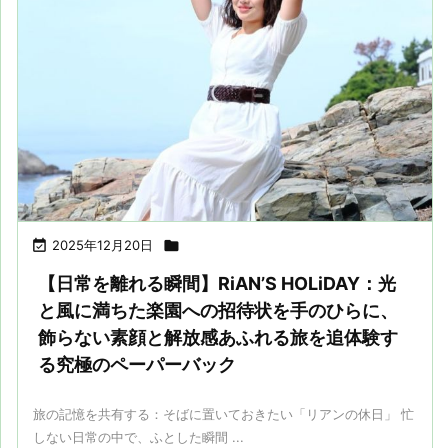

2025年12月20日

【日常を離れる瞬間】RiAN’S HOLiDAY：光
と風に満ちた楽園への招待状を手のひらに、
飾らない素顔と解放感あふれる旅を追体験す
る究極のペーパーバック
旅の記憶を共有する：そばに置いておきたい「リアンの休日」 忙
しない日常の中で、ふとした瞬間 ...