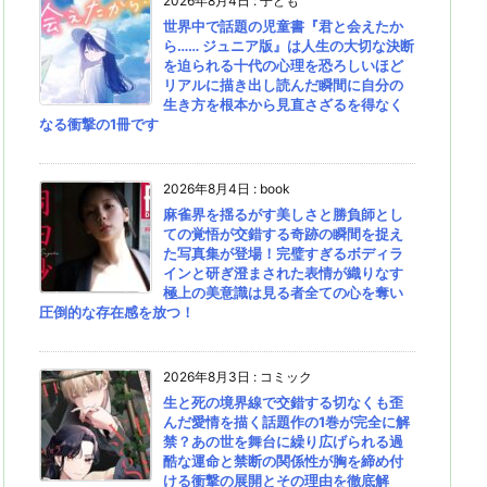
2026年8月4日
:
子ども
世界中で話題の児童書『君と会えたか
ら…… ジュニア版』は人生の大切な決断
を迫られる十代の心理を恐ろしいほど
リアルに描き出し読んだ瞬間に自分の
生き方を根本から見直さざるを得なく
なる衝撃の1冊です
2026年8月4日
:
book
麻雀界を揺るがす美しさと勝負師とし
ての覚悟が交錯する奇跡の瞬間を捉え
た写真集が登場！完璧すぎるボディラ
インと研ぎ澄まされた表情が織りなす
極上の美意識は見る者全ての心を奪い
圧倒的な存在感を放つ！
2026年8月3日
:
コミック
生と死の境界線で交錯する切なくも歪
んだ愛情を描く話題作の1巻が完全に解
禁？あの世を舞台に繰り広げられる過
酷な運命と禁断の関係性が胸を締め付
ける衝撃の展開とその理由を徹底解