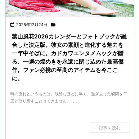

2025年12月24日

葉山風花2026カレンダーとフォトブックが融
合した決定版。彼女の素顔と進化する魅力を
一年中そばに。カドカワエンタメムックが贈
る、一瞬の煌めきを永遠に閉じ込めた最高傑
作。ファン必携の至高のアイテムを今ここ
に。
時の流れというものは、残酷なほどに早く、過ぎ去った瞬間を二
度と取り戻すことはできません。し ...
記事を読む