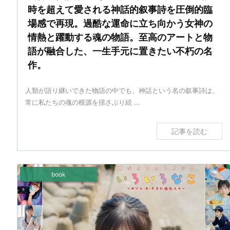
時を超えて愛される神話的叙事詩を圧倒的臨
場感で再現。過酷な運命に立ち向かう女神の
情熱と躍動する魂の物語。至高のアートと物
語が融合した、一生手元に置きたい不朽の名
作。
人類が語り継いできた物語の中でも、神話という名の叙事詩は、
常に私たちの魂の根源を揺さぶり続 ...
記事を読む
book