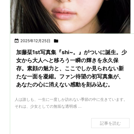

2025年12月25日

加藤栞1st写真集『shi~。』がついに誕生。少
女から大人へと移ろう一瞬の輝きを永久保
存。素顔の魅力と、ここでしか見られない新
たな一面を凝縮。ファン待望の初写真集が、
あなたの心に消えない感動を刻み込む。
人は誰しも、一生に一度しか訪れない季節の中に生きています。
それは、少女としての無垢な透明感 ...
記事を読む