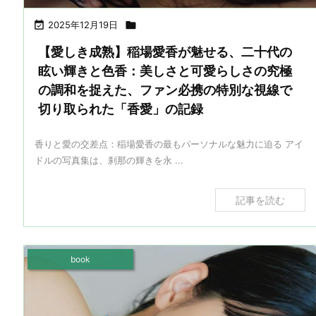

2025年12月19日

【愛しき成熟】稲場愛香が魅せる、二十代の
眩い輝きと色香：美しさと可愛らしさの究極
の調和を捉えた、ファン必携の特別な視線で
切り取られた「香愛」の記録
香りと愛の交差点：稲場愛香の最もパーソナルな魅力に迫る アイ
ドルの写真集は、刹那の輝きを永 ...
記事を読む
book