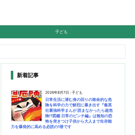
子ども
新着記事
2026年8月7日
:
子ども
日常生活に潜む身の回りの致命的な危
険を科学の力で鮮烈に暴き出す『集英
社最強科学まんが 読まなかったら超危
険!?図鑑 日常のピンチ編』は無知の恐
怖を突きつけ子供から大人まで生存能
力を爆発的に高める必読の1冊です