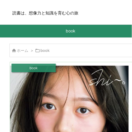
読書は、想像力と知識を育む心の旅
book

ホーム
>

book
book