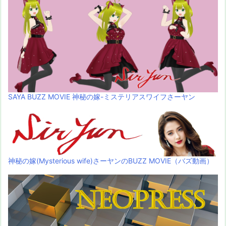
SAYA BUZZ MOVIE 神秘の嫁-ミステリアスワイフさーヤン
神秘の嫁(Mysterious wife)さーヤンのBUZZ MOVIE（バズ動画）