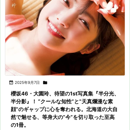

2025年9月7日

櫻坂46・大園玲、待望の1st写真集『半分光、
半分影』！ “クールな知性”と”天真爛漫な素
顔”のギャップに心を奪われる。北海道の大自
然で魅せる、等身大の”今”を切り取った至高
の1冊。