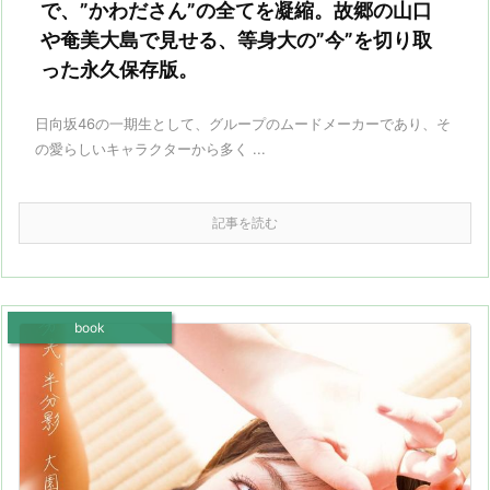
で、”かわださん”の全てを凝縮。故郷の山口
や奄美大島で見せる、等身大の”今”を切り取
った永久保存版。
日向坂46の一期生として、グループのムードメーカーであり、そ
の愛らしいキャラクターから多く ...
記事を読む
book