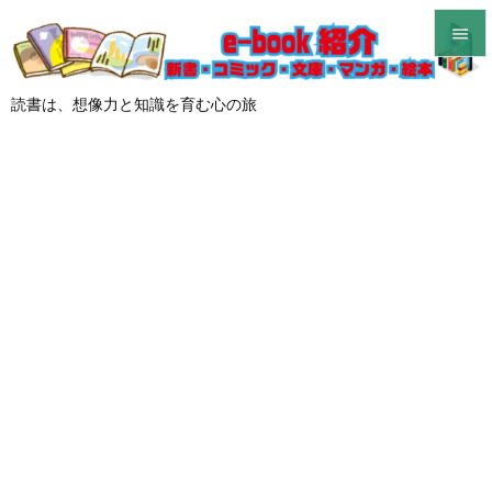


メニュ
読書は、想像力と知識を育む心の旅

サイド

前へ

次へ

検索