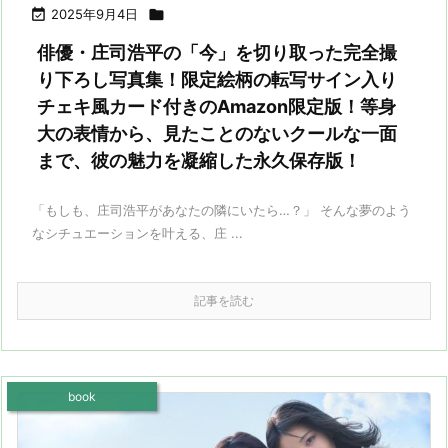

2025年9月4日

俳優・庄司浩平の「今」を切り取った完全撮
り下ろし写真集！限定絵柄の転写サイン入り
チェキ風カード付きのAmazon限定版！等身
大の表情から、見たことのないクールな一面
まで、彼の魅力を凝縮した永久保存版！
「もしも、庄司浩平があなたの隣にいたら…？」 そんな夢のよう
なシチュエーションを叶える、庄 ...
記事を読む
book