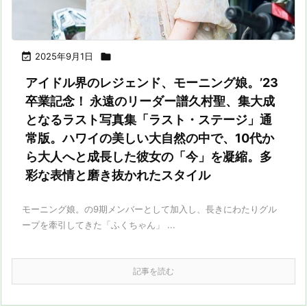

2025年9月1日

アイドル界のレジェンド、モーニング娘。’23
卒業記念！ 永遠のリーダー譜久村聖、集大成
となるラスト写真集「ラスト・ステージ」通
常版。ハワイの美しい大自然の中で、10代か
ら大人へと成長した彼女の「今」を凝縮。多
彩な表情と磨き抜かれたスタイル
モーニング娘。の9期メンバーとして加入し、長きにわたりグル
ープを牽引してきた「ふくちゃん」 ...
記事を読む