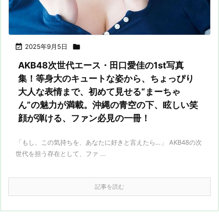

2025年9月5日

AKB48次世代エース・田口愛佳の1st写真
集！等身大のキュートな姿から、ちょっぴり
大人な表情まで、初めて見せる“まーちゃ
ん”の魅力が満載。沖縄の青空の下、眩しい笑
顔が弾ける、ファン必見の一冊！
「もし、この気持ちを、あなたに好きと言えたら…」 AKB48の次
世代を担う存在として、ファ ...
記事を読む