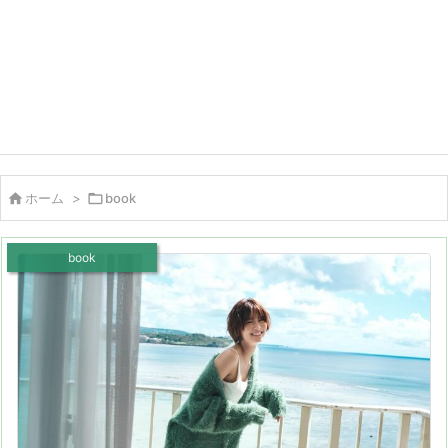

ホーム
>

book
book