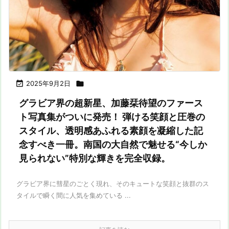

2025年9月2日

グラビア界の超新星、加藤栞待望のファース
ト写真集がついに発売！ 弾ける笑顔と圧巻の
スタイル、透明感あふれる素顔を凝縮した記
念すべき一冊。南国の大自然で魅せる“今しか
見られない”特別な輝きを完全収録。
グラビア界に彗星のごとく現れ、そのキュートな笑顔と抜群のス
タイルで瞬く間に人気を集めている ...