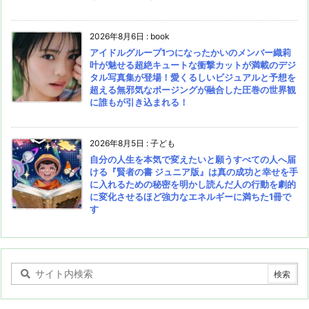
2026年8月6日
:
book
アイドルグループ1つになったかいのメンバー織莉
叶が魅せる超絶キュートな衝撃カットが満載のデジ
タル写真集が登場！愛くるしいビジュアルと予想を
超える無邪気なポージングが融合した圧巻の世界観
に誰もが引き込まれる！
2026年8月5日
:
子ども
自分の人生を本気で変えたいと願うすべての人へ届
ける『賢者の書 ジュニア版』は真の成功と幸せを手
に入れるための秘密を明かし読んだ人の行動を劇的
に変化させるほど強力なエネルギーに満ちた1冊で
す