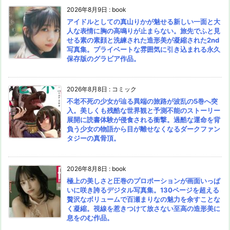
2026年8月9日
:
book
アイドルとしての真山りかが魅せる新しい一面と大
人な表情に胸の高鳴りが止まらない。旅先でふと見
せる素の素顔と洗練された造形美が凝縮された2nd
写真集。プライベートな雰囲気に引き込まれる永久
保存版のグラビア作品。
2026年8月8日
:
コミック
不老不死の少女が辿る異端の旅路が波乱の5巻へ突
入。美しくも残酷な世界観と予測不能のストーリー
展開に読書体験が侵食される衝撃。過酷な運命を背
負う少女の物語から目が離せなくなるダークファン
タジーの真骨頂。
2026年8月8日
:
book
極上の美しさと圧巻のプロポーションが画面いっぱ
いに咲き誇るデジタル写真集。130ページを超える
贅沢なボリュームで百瀬まりなの魅力を余すことな
く凝縮。視線を惹きつけて放さない至高の造形美に
息をのむ作品。