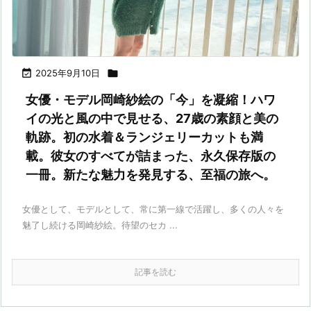

2025年9月10日

女優・モデル岡崎紗絵の「今」を凝縮！ハワ
イの光と風の中で見せる、27歳の素顔と美の
軌跡。初の水着＆ランジェリーカットも満
載。彼女のすべてが詰まった、永久保存版の
一冊。新たな魅力を発見する、至福の旅へ。
女優として、モデルとして、常に第一線で活躍し、多くの人々を
魅了し続ける岡崎紗絵。待望のセカ ...
記事を読む