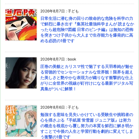
2026年8月7日
:
子ども
日常生活に潜む身の回りの致命的な危険を科学の力
で鮮烈に暴き出す『集英社最強科学まんが 読まなか
ったら超危険!?図鑑 日常のピンチ編』は無知の恐怖
を突きつけ子供から大人まで生存能力を爆発的に高
める必読の1冊です
2026年8月7日
:
book
圧巻の美貌とカリスマ性で魅了する天羽希純が魅せ
る背徳的でセンセーショナルな世界観！限界を超え
た美しさと艶やかな表現力が織りなす衝撃的な仕上
がりに全世界の視線が釘付けになる最新デジタル写
真集がついに解禁！
2026年8月6日
:
子ども
勉強する意味を見失いかけている受験生や挑戦者の
心を揺さぶる『手紙屋 蛍雪篇 ジュニア版』は努力
の概念を根底から覆し努力の本質を鮮烈に解き明か
すことで今後の人生と学習行動を劇的に変えてしま
う衝撃の1冊です