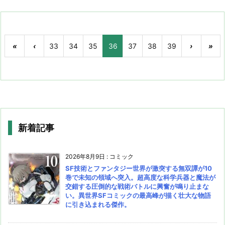
«
‹
33
34
35
36
37
38
39
›
»
新着記事
2026年8月9日
:
コミック
SF技術とファンタジー世界が激突する無双譚が10
巻で未知の領域へ突入。超高度な科学兵器と魔法が
交錯する圧倒的な戦術バトルに興奮が鳴り止まな
い。異世界SFコミックの最高峰が描く壮大な物語
に引き込まれる傑作。