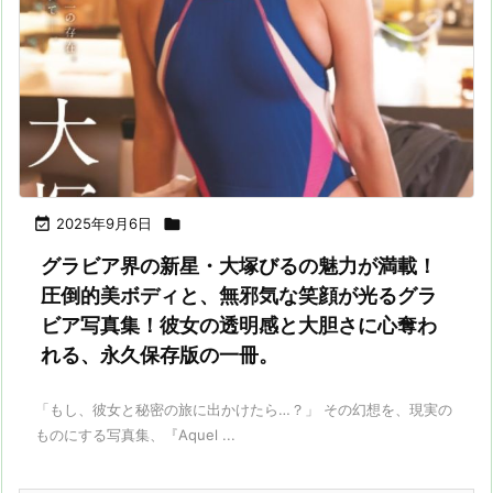

2025年9月6日

グラビア界の新星・大塚びるの魅力が満載！
圧倒的美ボディと、無邪気な笑顔が光るグラ
ビア写真集！彼女の透明感と大胆さに心奪わ
れる、永久保存版の一冊。
「もし、彼女と秘密の旅に出かけたら…？」 その幻想を、現実の
ものにする写真集、『Aquel ...