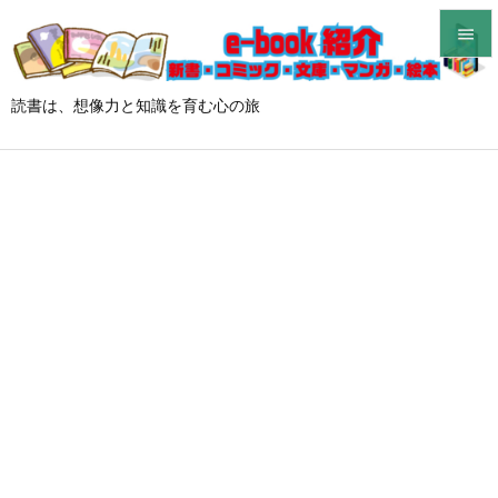


メニュ
読書は、想像力と知識を育む心の旅

サイド

前へ

次へ

検索