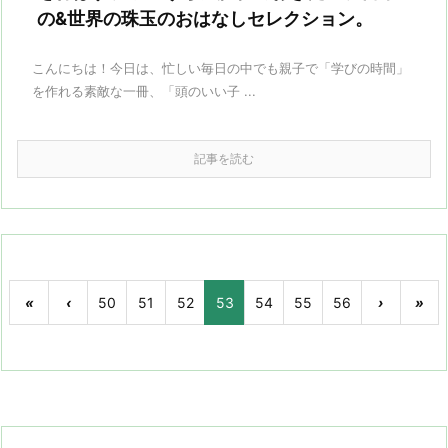
の&世界の珠玉のおはなしセレクション。
こんにちは！今日は、忙しい毎日の中でも親子で「学びの時間」
を作れる素敵な一冊、「頭のいい子 ...
記事を読む
«
‹
50
51
52
53
54
55
56
›
»