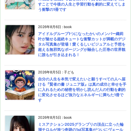
すことで今後の人生と学習行動を劇的に変えてしま
う衝撃の1冊です
2026年8月6日
:
book
アイドルグループ1つになったかいのメンバー織莉
叶が魅せる超絶キュートな衝撃カットが満載のデジ
タル写真集が登場！愛くるしいビジュアルと予想を
超える無邪気なポージングが融合した圧巻の世界観
に誰もが引き込まれる！
2026年8月5日
:
子ども
自分の人生を本気で変えたいと願うすべての人へ届
ける『賢者の書 ジュニア版』は真の成功と幸せを手
に入れるための秘密を明かし読んだ人の行動を劇的
に変化させるほど強力なエネルギーに満ちた1冊で
す
2026年8月5日
:
book
ミスアクション2025グランプリの頂点に立った輪
湖チロルが放つ奇跡の1st写真集がついにヴェール