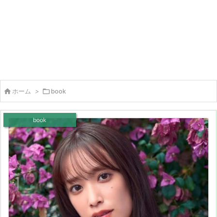

ホーム
>

book
book