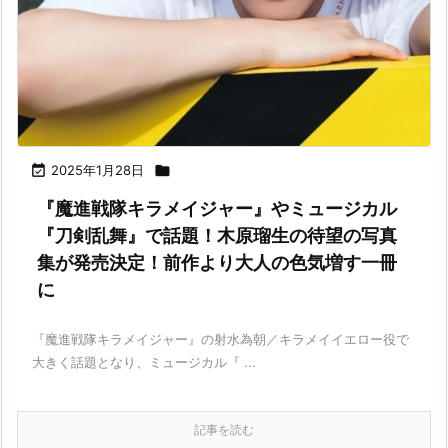

2025年1月28日

『魔進戦隊キラメイジャー』やミュージカル
『刀剣乱舞』で話題！木原瑠生の待望の写真
集が発売決定！前作より大人の色気増す一冊
に
『魔進戦隊キラメイジャー』の射水為朝／キラメイイエロー役で
大きく話題となり、ミュージカル『 ...
記事を読む