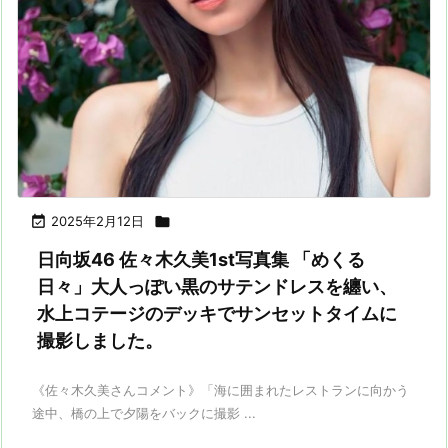

2025年2月12日

日向坂46 佐々⽊久美1st写真集 「めくる
日々」大人っぽい黒のサテンドレスを纏い、
水上コテージのデッキでサンセットタイムに
撮影しました。
《佐々木久美さんコメント》「海に囲まれたレストランに向かう
途中、橋の上で夕陽をバックに撮影 ...