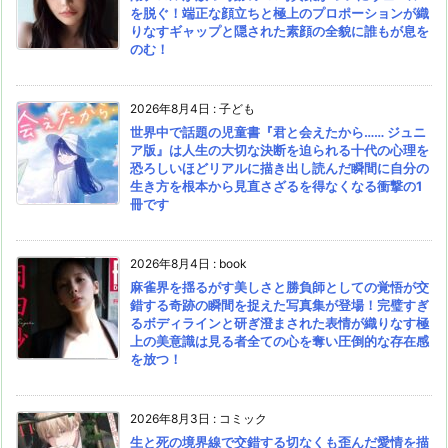
を脱ぐ！端正な顔立ちと極上のプロポーションが織
りなすギャップと隠された素顔の全貌に誰もが息を
のむ！
2026年8月4日
:
子ども
世界中で話題の児童書『君と会えたから…… ジュニ
ア版』は人生の大切な決断を迫られる十代の心理を
恐ろしいほどリアルに描き出し読んだ瞬間に自分の
生き方を根本から見直さざるを得なくなる衝撃の1
冊です
2026年8月4日
:
book
麻雀界を揺るがす美しさと勝負師としての覚悟が交
錯する奇跡の瞬間を捉えた写真集が登場！完璧すぎ
るボディラインと研ぎ澄まされた表情が織りなす極
上の美意識は見る者全ての心を奪い圧倒的な存在感
を放つ！
2026年8月3日
:
コミック
生と死の境界線で交錯する切なくも歪んだ愛情を描