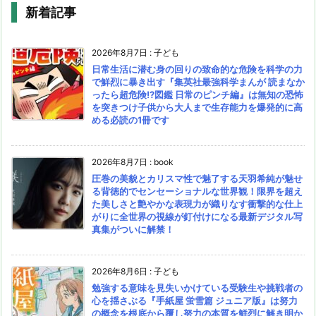
新着記事
2026年8月7日
:
子ども
日常生活に潜む身の回りの致命的な危険を科学の力
で鮮烈に暴き出す『集英社最強科学まんが 読まなか
ったら超危険!?図鑑 日常のピンチ編』は無知の恐怖
を突きつけ子供から大人まで生存能力を爆発的に高
める必読の1冊です
2026年8月7日
:
book
圧巻の美貌とカリスマ性で魅了する天羽希純が魅せ
る背徳的でセンセーショナルな世界観！限界を超え
た美しさと艶やかな表現力が織りなす衝撃的な仕上
がりに全世界の視線が釘付けになる最新デジタル写
真集がついに解禁！
2026年8月6日
:
子ども
勉強する意味を見失いかけている受験生や挑戦者の
心を揺さぶる『手紙屋 蛍雪篇 ジュニア版』は努力
の概念を根底から覆し努力の本質を鮮烈に解き明か