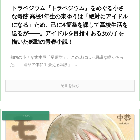
トラペジウム『トラペジウム』をめぐる小さ
な奇跡 高校1年生の東ゆうは「絶対にアイドル
になる」ため、己に4箇条を課して高校生活を
送るが――。アイドルを目指すある女の子を
描いた感動の青春小説！
都内の小さな古本屋「星屑堂」。この店には不思議な噂があっ
た。 「運命の本に出会える場所」 ...
記事を読む
book