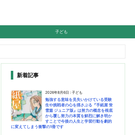
子ども
新着記事
2026年8月6日
:
子ども
勉強する意味を見失いかけている受験
生や挑戦者の心を揺さぶる『手紙屋 蛍
雪篇 ジュニア版』は努力の概念を根底
から覆し努力の本質を鮮烈に解き明か
すことで今後の人生と学習行動を劇的
に変えてしまう衝撃の1冊です