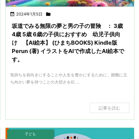

2024年1月5日

坂道でみる無限の夢と男の子の冒険 ： 3歳
4歳 5歳 6歳の子供におすすめ 幼児子供向
け 【AI絵本】 (ひまちBOOKS) Kindle版
Perun (著) イラストをAIで作成したAI絵本で
す。
気持ちを前向きにすることや人生を豊かにするために、困難に立
ち向かい夢を持つことの大切さを伝 ...
記事を読む
子ども