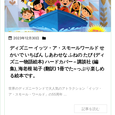

2023年12月30日

ディズニー イッツ・ア・スモールワールド せ
かいで いちばん しあわせな ふねの たび (ディ
ズニー物語絵本) ハードカバー – 講談社 (編
集), 海老根 祐子 (翻訳) 1冊でた~っぷり楽しめ
る絵本です。
世界のディズニーランドで大人気のアトラクション「イッツ・
ア・スモール・ワールド」の55周年 ...
記事を読む