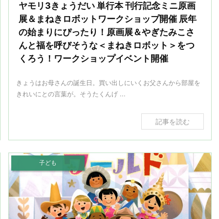
ヤモリ3きょうだい 単行本 刊行記念ミニ原画
展＆まねきロボットワークショップ開催 辰年
の始まりにぴったり！原画展＆やぎたみこさ
んと福を呼びそうな＜まねきロボット＞をつ
くろう！ワークショップイベント開催
きょうはお母さんの誕生日。買い出しにいくお父さんから部屋を
きれいにとの言葉が。そうたくんげ ...
記事を読む
子ども