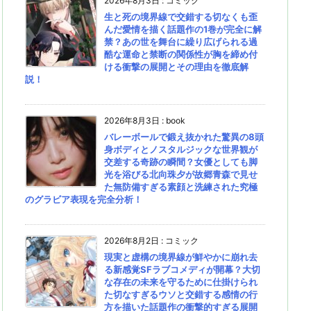
2026年8月3日
:
コミック
生と死の境界線で交錯する切なくも歪
んだ愛情を描く話題作の1巻が完全に解
禁？あの世を舞台に繰り広げられる過
酷な運命と禁断の関係性が胸を締め付
ける衝撃の展開とその理由を徹底解
説！
2026年8月3日
:
book
バレーボールで鍛え抜かれた驚異の8頭
身ボディとノスタルジックな世界観が
交差する奇跡の瞬間？女優としても脚
光を浴びる北向珠夕が故郷青森で見せ
た無防備すぎる素顔と洗練された究極
のグラビア表現を完全分析！
2026年8月2日
:
コミック
現実と虚構の境界線が鮮やかに崩れ去
る新感覚SFラブコメディが開幕？大切
な存在の未来を守るために仕掛けられ
た切なすぎるウソと交錯する感情の行
方を描いた話題作の衝撃的すぎる展開