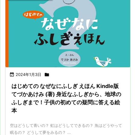

2024年1月3日

はじめての なぜなにふしぎ えほん Kindle版
てづかあけみ (著) 身近なふしぎから、地球の
ふしぎまで！子供の初めての疑問に答える絵
本
空はどうして青いの？ 虹はどうしてできるの？ 魚はどうやって
眠るの？ どうして夢をみるの？ ...