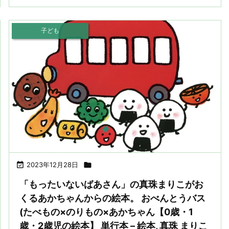
子ども

2023年12月28日

「もったいないばあさん」の真珠まりこがお
くるあかちゃんからの絵本。 おべんとうバス
(たべもの×のりもの×あかちゃん【0歳・1
歳・2歳児の絵本】 単行本 – 絵本, 真珠 まりこ