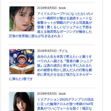
2026年8月6日
:
book
アイドルグループ1つになったかいのメ
ンバー織莉叶が魅せる超絶キュートな
衝撃カットが満載のデジタル写真集が
登場！愛くるしいビジュアルと予想を
超える無邪気なポージングが融合した
圧巻の世界観に誰もが引き込まれる！
2026年8月5日
:
子ども
自分の人生を本気で変えたいと願うす
べての人へ届ける『賢者の書 ジュニア
版』は真の成功と幸せを手に入れるた
めの秘密を明かし読んだ人の行動を劇
的に変化させるほど強力なエネルギー
に満ちた1冊です
2026年8月5日
:
book
ミスアクション2025グランプリの頂点
に立った輪湖チロルが放つ奇跡の1st写
真集がついにヴェールを脱ぐ！端正な