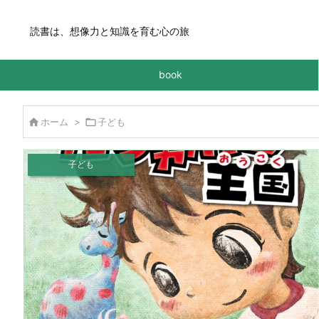
読書は、想像力と知識を育む心の旅
book

ホーム
>

子ども
子ども