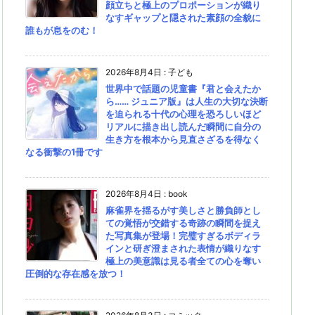
顔立ちと極上のプロポーションが織り
なすギャップと隠された素顔の全貌に
誰もが息をのむ！
2026年8月4日
:
子ども
世界中で話題の児童書『君と会えたか
ら…… ジュニア版』は人生の大切な決断
を迫られる十代の心理を恐ろしいほど
リアルに描き出し読んだ瞬間に自分の
生き方を根本から見直さざるを得なく
なる衝撃の1冊です
2026年8月4日
:
book
麻雀界を揺るがす美しさと勝負師とし
ての覚悟が交錯する奇跡の瞬間を捉え
た写真集が登場！完璧すぎるボディラ
インと研ぎ澄まされた表情が織りなす
極上の美意識は見る者全ての心を奪い
圧倒的な存在感を放つ！