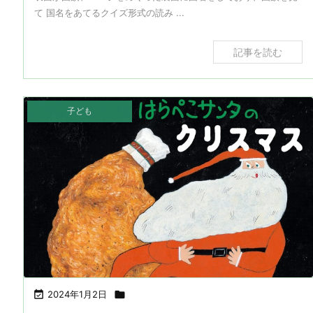
て 国名をあてるクイズ形式の読み ...
記事を読む
子ども

2024年1月2日
