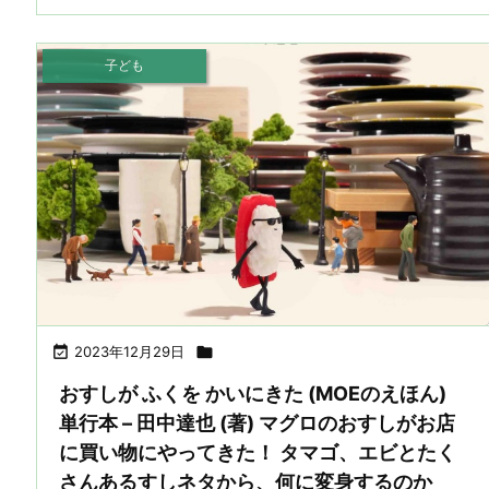
子ども

2023年12月29日

おすしが ふくを かいにきた (MOEのえほん)
単行本 – 田中達也 (著) マグロのおすしがお店
に買い物にやってきた！ タマゴ、エビとたく
さんあるすしネタから、何に変身するのか