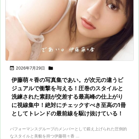

2026年7月29日

伊藤萌々香の写真集であい。が次元の違うビ
ジュアルで衝撃を与える！圧巻のスタイルと
洗練された素顔が交差する最高峰の仕上がり
に視線集中！絶対にチェックすべき至高の1冊
としてトレンドの最前線を駆け抜けている！
パフォーマンスグループのメンバーとして鍛え上げられた圧倒的
なスタイルと美貌を持つ伊藤萌々香 ...