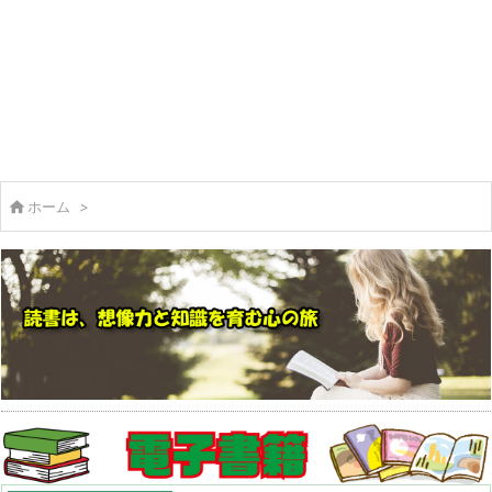

ホーム
>