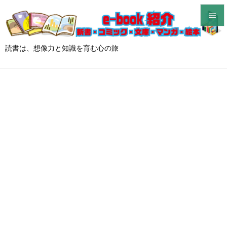


メニュ
読書は、想像力と知識を育む心の旅

前へ

次へ

検索