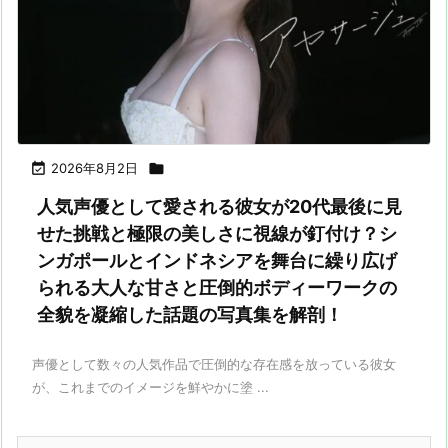

2026年8月2日

人気声優として愛される彼女が20代最後に見
せた挑戦と極限の美しさに視線が釘付け？シ
ンガポールとインドネシアを舞台に繰り広げ
られる大人な甘さと圧倒的ボディーワークの
全貌を凝縮した話題の写真集を解剖！
声優として数々の人気作品で圧倒的な存在感を放っている彼女
が、これまでのイメージを鮮やかに塗 ...