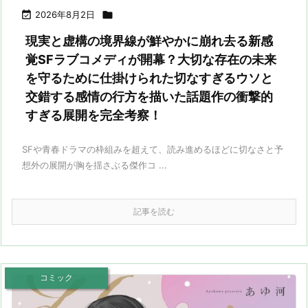

2026年8月2日

現実と虚構の境界線が鮮やかに崩れ去る新感
覚SFラブコメディが開幕？大切な存在の未来
を守るために仕掛けられた切なすぎるウソと
交錯する感情の行方を描いた話題作の衝撃的
すぎる展開を完全考察！
SFや青春ドラマの枠組みを超えて、読み進めるほどに切なさと予
想外の展開が胸を揺さぶる傑作コ ...
記事を読む
コミック