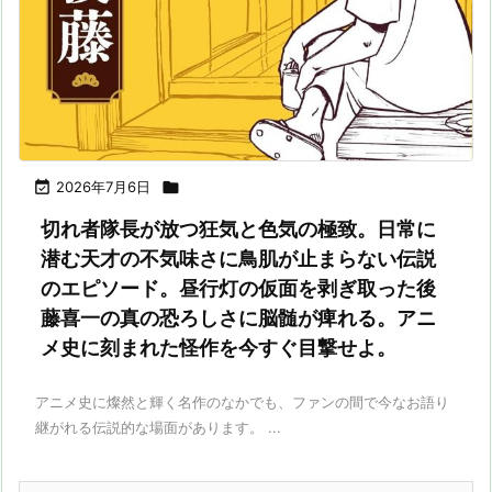

2026年7月6日

切れ者隊長が放つ狂気と色気の極致。日常に
潜む天才の不気味さに鳥肌が止まらない伝説
のエピソード。昼行灯の仮面を剥ぎ取った後
藤喜一の真の恐ろしさに脳髄が痺れる。アニ
メ史に刻まれた怪作を今すぐ目撃せよ。
アニメ史に燦然と輝く名作のなかでも、ファンの間で今なお語り
継がれる伝説的な場面があります。 ...