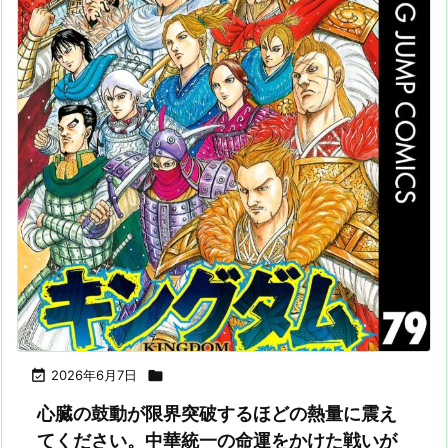

2026年6月7日

心臓の鼓動が限界突破するほどの熱量に震え
てください。中華統一の命運をかけた戦いが