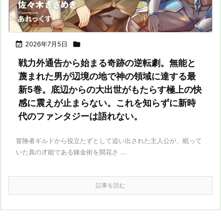

2026年7月5日

戦力外通告から始まる奇跡の逆転劇。無能と
蔑まれた男が辺境の地で神の領域に達する最
新5巻。底辺からの大出世がもたらす極上の快
感に震えが止まらない。これを知らずに新時
代のファンタジーは語れない。
冒険者ギルドから役立たずとして追い出された主人公が、眠って
いた真の才能である錬金術を開花さ ...
記事を読む