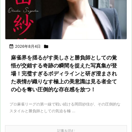

2026年8月4日

麻雀界を揺るがす美しさと勝負師としての覚
悟が交錯する奇跡の瞬間を捉えた写真集が登
場！完璧すぎるボディラインと研ぎ澄まされ
た表情が織りなす極上の美意識は見る者全て
の心を奪い圧倒的な存在感を放つ！
プロ麻雀リーグの第一線で戦い続ける岡田紗佳が、その圧倒的な
スタイルと勝負師としての気迫を極 ...
記事を読む