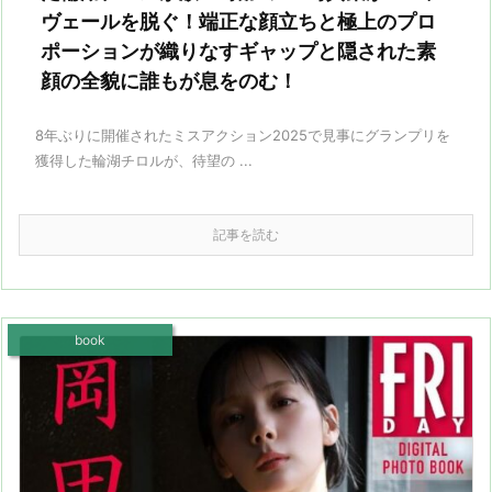
ヴェールを脱ぐ！端正な顔立ちと極上のプロ
ポーションが織りなすギャップと隠された素
顔の全貌に誰もが息をのむ！
8年ぶりに開催されたミスアクション2025で見事にグランプリを
獲得した輪湖チロルが、待望の ...
記事を読む
book