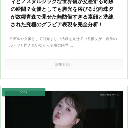
ィとノスタルジックな世界観が交差する奇跡
の瞬間？女優としても脚光を浴びる北向珠夕
が故郷青森で見せた無防備すぎる素顔と洗練
された究極のグラビア表現を完全分析！
モデルや女優として目覚ましい活躍を見せている彼女が、自身の
ルーツと向き合いながら表現の限界 ...
記事を読む
book