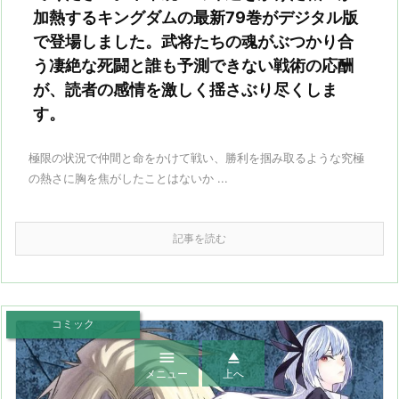
加熱するキングダムの最新79巻がデジタル版
で登場しました。武将たちの魂がぶつかり合
う凄絶な死闘と誰も予測できない戦術の応酬
が、読者の感情を激しく揺さぶり尽くしま
す。
極限の状況で仲間と命をかけて戦い、勝利を掴み取るような究極
の熱さに胸を焦がしたことはないか ...
記事を読む
コミック


メニュー
上へ