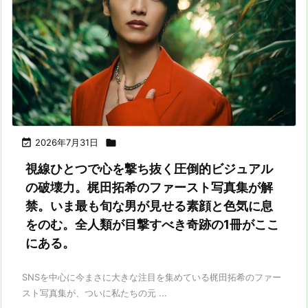

2026年7月31日

視線ひとつで心を撃ち抜く圧倒的ビジュアル
の破壊力。梶田拓希のファースト写真集が解
禁。いま最も旬な男が見せる素顔と色気に息
をのむ。全人類が目撃すべき奇跡の1冊がここ
にある。
SNSを中心に今まさに大きな注目を集めている梶田拓希のファー
スト写真集が、ついに私たちの元 ...