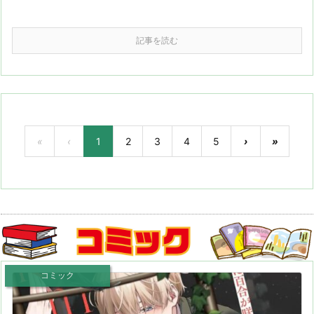
記事を読む
«
‹
1
2
3
4
5
›
»
コミック