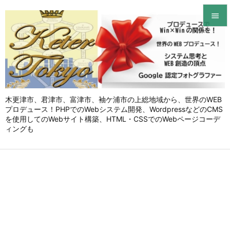


メニュ

サイド

木更津市、君津市、富津市、袖ケ浦市の上総地域から、世界のWEB
前へ
プロデュース！PHPでのWebシステム開発、WordpressなどのCMS

を使用してのWebサイト構築、HTML・CSSでのWebページコーデ
次へ
ィングも

検索