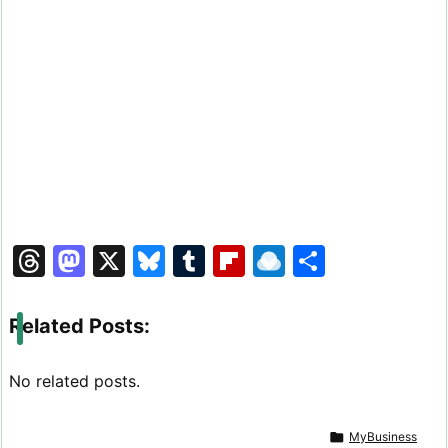
T
M
X
Bl
T
Fl
R
共
hr
a
u
u
ip
ai
有
e
st
e
m
b
n
Related Posts:
a
o
s
bl
o
dr
d
d
k
r
ar
o
No related posts.
s
o
y
d
p.

MyBusiness