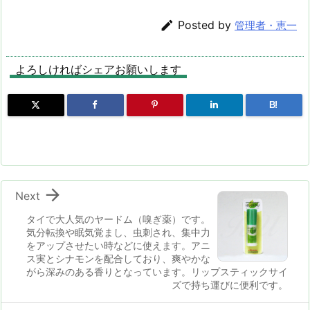
n
io

Posted by
管理者・恵一
よろしければシェアお願いします
B!

Next
タイで大人気のヤードム（嗅ぎ薬）です。
気分転換や眠気覚まし、虫刺され、集中力
をアップさせたい時などに使えます。アニ
ス実とシナモンを配合しており、爽やかな
がら深みのある香りとなっています。リップスティックサイ
ズで持ち運びに便利です。