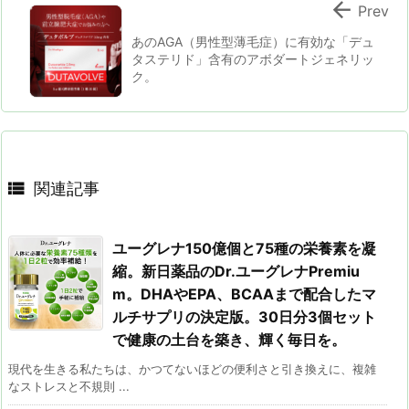

Prev
あのAGA（男性型薄毛症）に有効な「デュ
タステリド」含有のアボダートジェネリッ
ク。

関連記事
ユーグレナ150億個と75種の栄養素を凝
縮。新日薬品のDr.ユーグレナPremiu
m。DHAやEPA、BCAAまで配合したマ
ルチサプリの決定版。30日分3個セット
で健康の土台を築き、輝く毎日を。
現代を生きる私たちは、かつてないほどの便利さと引き換えに、複雑
なストレスと不規則 ...