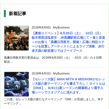
新着記事
2026年8月6日
:
MyBusiness
【夏祭りイベント】8月29日（土）、30日（日）
栃木県那須塩原市・JR黒磯駅前広場にて＜食と音楽
＞のお祭り「黒磯日用夜市」開催！広場に特設ステ
ージを設置しアーティストによるライブ演奏、歩行
者天国の駅前通りではフードブース
黒磯日用夜市実行委員会は、2026年8月29日（土）・30日（日）の２日間、
那須 ...
2026年8月5日
:
MyBusiness
【セレッソ大阪】MAN WITH A MISSIONがセレッ
ソ大阪の新テーマソングを書き下ろし！ タイトルは
【ONE】。8/8(土)新シーズンの開幕戦より選手入
場シーンでスタジアムに流れます。
この度、セレッソ大阪の新たなテーマソング「ONE」が完成しました。本テ
ーマソング ...