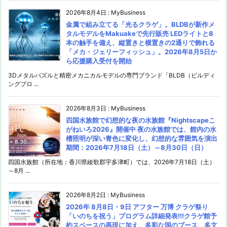
2026年8月4日
:
MyBusiness
金属で組み立てる「光るクラゲ」。BLDBが新作メ
タルモデルをMakuakeで先行販売 LEDライトと8
本の触手を備え、縦置きと横置きの2通りで飾れる
「メカ・ジェリーフィッシュ」。2026年8月5日か
ら応援購入受付を開始
3Dメタルパズルと精密メカニカルモデルの専門ブランド「BLDB（ビルディ
ングブロ ...
2026年8月3日
:
MyBusiness
四国水族館で幻想的な夜の水族館『Nightscapeこ
がねいろ2026』開催中 夜の水族館では、館内の水
槽照明が深い青色に変化し、幻想的な雰囲気を演出
期間：2026年7月18日（土）～8月30日（日）
四国水族館（所在地：香川県綾歌郡宇多津町）では、2026年7月18日（土）
～8月 ...
2026年8月2日
:
MyBusiness
2026年 8月8日・9日 アフター 万博 クラゲ祭り
「いのちを祝う」プログラム詳細発表!!!クラゲ館予
約スペースの再現に加え、多彩な国のブース、多文