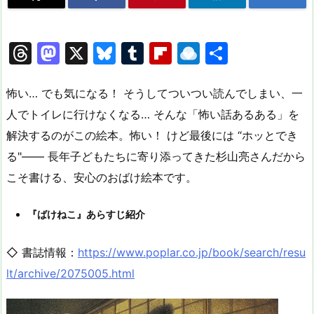
T
M
X
Bl
T
Fl
R
共
hr
a
u
u
ip
ai
有
e
st
e
m
b
n
怖い… でも気になる！ そうしてついつい読んでしまい、一
a
o
s
bl
o
dr
人でトイレに行けなくなる… そんな「怖い話あるある」を
解決するのがこの絵本。怖い！ けど最後には “ホッとでき
d
d
k
r
ar
o
る"—— 長年子どもたちに寄り添ってきた杉山亮さんだから
s
o
y
d
p.
こそ書ける、安心のおばけ絵本です。
n
io
『ばけねこ』あらすじ紹介
◇ 書誌情報：
https://www.poplar.co.jp/book/search/resu
lt/archive/2075005.html