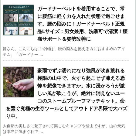
ガードナーベルトを着用することで、常
に腹筋に軽く力を入れた状態で過ごせま
す。腰の悩みに！ガードナーベルト正規
品Lサイズ：男女兼用、洗濯可で清潔！腰
痛サポート＆姿勢改善に
皆さん、こんにちは！今回は、腰の悩みを抱える方におすすめのアイ
テム、「ガードナー ...
豪雨でずぶ濡れになり強風が吹き荒れる
極限の山中で、火すら起こせず凍える恐
怖を想像できますか。水に浸かろうが激
しい風が吹こうが、絶対に消えないユー
コのストームプルーフマッチキット。命
を繋ぐ究極の生存ツールとしてアウトドア界隈で大バズ
り中。
大自然の美しさに魅了されて楽しむキャンプや登山ですが、山の天気
は本当に気まぐれで ...