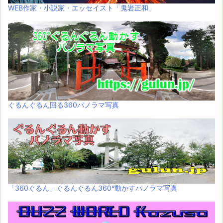
WEB作家・小説家・エッセイスト「鬼岩正和」
ぐるんぐるん回る360パノラマ写真
「360ぐるん」ぐるんぐるん360°動かすパノラマ写真