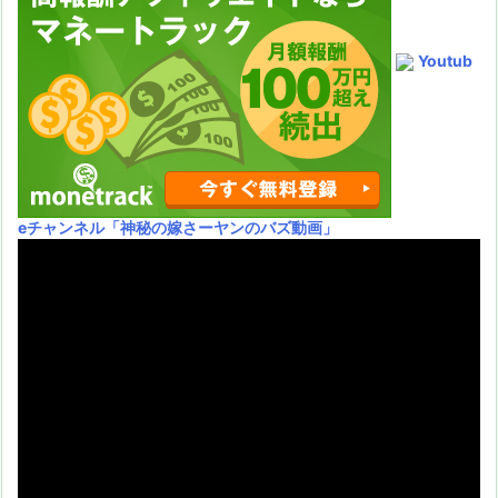
Youtub
eチャンネル
「神秘の嫁さーヤンのバズ動画」