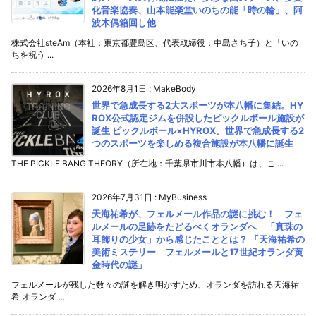
化音楽協奏、山本能楽堂いのちの能「時の輪」、阿
波木偶箱回し他
株式会社steAm（本社：東京都豊島区、代表取締役：中島さち子）と「いの
ちを祝う ...
2026年8月1日
:
MakeBody
世界で急成長する2大スポーツが本八幡に集結。HY
ROX公式認定ジムを併設したピックルボール施設が
誕生 ピックルボール×HYROX。世界で急成長する2
つのスポーツを楽しめる複合施設が本八幡に誕生
THE PICKLE BANG THEORY（所在地：千葉県市川市本八幡）は、こ ...
2026年7月31日
:
MyBusiness
天海祐希が、フェルメール作品の謎に挑む！ フェ
ルメールの足跡をたどるべくオランダへ 「真珠の
耳飾りの少女」から感じたこととは？ 「天海祐希の
美術ミステリー フェルメールと17世紀オランダ黄
金時代の謎」
フェルメールが残した数々の謎を解き明かすため、オランダを訪れる天海祐
希 オランダ ...