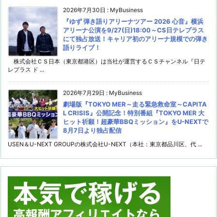
2026年7月30日
:
MyBusiness
『ゆず 弾き語りアリーナツアー 2026 心音』横浜
アリーナ公演を9/27(日)18:00～CS日テレプラス
にて独占放送！キャリア初のアリーナ規模での弾き
語りライブ！
株式会社ＣＳ日本（東京都港区）は当社が運営するＣＳチャンネル『日テ
レプラス ド ...
2026年7月29日
:
MyBusiness
劇場版『TOKYO MER～走る緊急救命室～CAPITA
L CRISIS』公開記念！特別番組『TOKYO MER 大
ヒット祈願！超豪華BBQミッション』をU-NEXTで
8月7日より独占配信
USEN＆U-NEXT GROUPの株式会社U-NEXT（本社：東京都品川区、代 ...