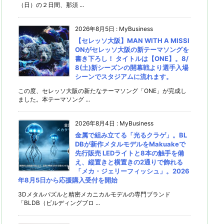
（日）の２日間、那須 ...
2026年8月5日
:
MyBusiness
【セレッソ大阪】MAN WITH A MISSI
ONがセレッソ大阪の新テーマソングを
書き下ろし！ タイトルは【ONE】。8/
8(土)新シーズンの開幕戦より選手入場
シーンでスタジアムに流れます。
この度、セレッソ大阪の新たなテーマソング「ONE」が完成し
ました。本テーマソング ...
2026年8月4日
:
MyBusiness
金属で組み立てる「光るクラゲ」。BL
DBが新作メタルモデルをMakuakeで
先行販売 LEDライトと8本の触手を備
え、縦置きと横置きの2通りで飾れる
「メカ・ジェリーフィッシュ」。2026
年8月5日から応援購入受付を開始
3Dメタルパズルと精密メカニカルモデルの専門ブランド
「BLDB（ビルディングブロ ...