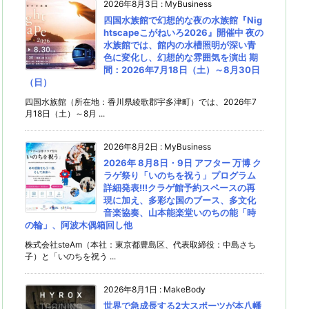
2026年8月3日
:
MyBusiness
四国水族館で幻想的な夜の水族館『Nig
htscapeこがねいろ2026』開催中 夜の
水族館では、館内の水槽照明が深い青
色に変化し、幻想的な雰囲気を演出 期
間：2026年7月18日（土）～8月30日
（日）
四国水族館（所在地：香川県綾歌郡宇多津町）では、2026年7
月18日（土）～8月 ...
2026年8月2日
:
MyBusiness
2026年 8月8日・9日 アフター 万博 ク
ラゲ祭り「いのちを祝う」プログラム
詳細発表!!!クラゲ館予約スペースの再
現に加え、多彩な国のブース、多文化
音楽協奏、山本能楽堂いのちの能「時
の輪」、阿波木偶箱回し他
株式会社steAm（本社：東京都豊島区、代表取締役：中島さち
子）と「いのちを祝う ...
2026年8月1日
:
MakeBody
世界で急成長する2大スポーツが本八幡