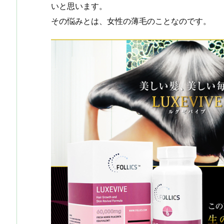
a
o
s
bl
o
dr
いと思います。
その悩みとは、女性の薄毛のことなのです。
d
d
k
r
ar
o
s
o
y
d
p.
n
io