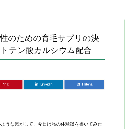
女性のための育毛サプリの決
ントテン酸カルシウム配合
Pin it
LinkedIn
B!
Hatena
共
有
いような気がして、今日は私の体験談を書いてみた