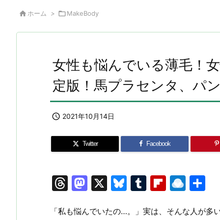

ホーム
>

MakeBody
女性も悩んでいる薄毛！
定版！馬プラセンタ、パ

2021年10月14日
Twitter
Facebook
T
M
X
Bl
T
Fl
R
hr
a
u
u
ip
ai
e
st
e
m
b
n
「私も悩んでいたの…。」実は、そんな人が多