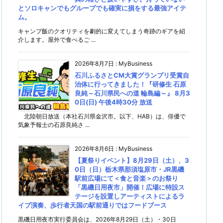
とソロキャンでもグループでも確実に損をする最強アイテ
ム。
キャンプ飯のクオリティを劇的に変えてしまう奇跡のギアを紹
介します。屋外で食べるご ...
2026年8月7日
:
MyBusiness
石川ふるさとCM大賞グランプリ受賞自
治体に行ってきました！『研修生 石原
良純～石川県民への道 輪島編～』 8月3
0日(日) 午後4時30分 放送
北陸朝日放送（本社石川県金沢市。以下、HAB）は、俳優で
気象予報士の石原良純さ ...
2026年8月6日
:
MyBusiness
【夏祭りイベント】8月29日（土）、3
0日（日）栃木県那須塩原市・JR黒磯
駅前広場にて＜食と音楽＞のお祭り
「黒磯日用夜市」開催！広場に特設ス
テージを設置しアーティストによるラ
イブ演奏、歩行者天国の駅前通りではフードブース
黒磯日用夜市実行委員会は、2026年8月29日（土）・30日