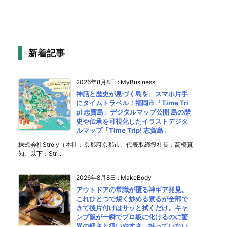
新着記事
2026年8月8日
:
MyBusiness
神話と歴史が息づく島を、スマホ片手
にタイムトラベル！福岡市「Time Tri
p! 志賀島」デジタルマップ公開 島の歴
史や伝承を可視化したイラストデジタ
ルマップ「Time Trip! 志賀島」
株式会社Stroly（本社：京都府京都市、代表取締役社長：高橋真
知、以下：Str ...
2026年8月8日
:
MakeBody
アウトドアの常識が覆る神ギア発見。
これひとつで焼く炒める煮るが全部で
きて後片付けはサッと拭くだけ。キャ
ンプ飯が一瞬でプロ級に化けるのに驚
異の軽さと扱いやすさ。持っていない