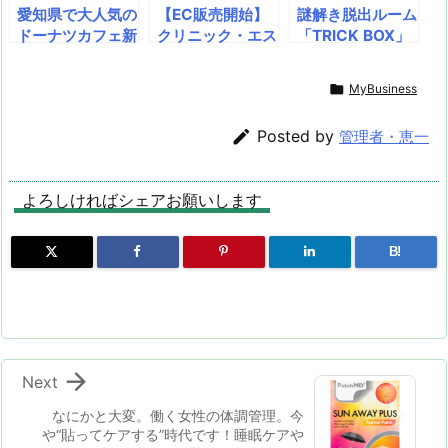
デル～
分×3袋set 計36
愛知県で大人気の
【EC販売開始】
謎解き脱出ルーム
0粒 【ゆうパケッ
ドーナツカフェ新
クリニック・エス
「TRICK BOX」
ト 追跡可 送料無
店舗が京都にオー
テティックサロン
で、勇者や忍者に
料】 【ギフト対
プン！ コーヒー
でしか購入できな
なりきり！ 新イ
応不可】

MyBusiness
にもこだわっ
かった話題のメデ
ベント2種を4月1
た“ZARAME BA
ィカルコスメ「M
3日～開催決定＠

Posted by
管理者・恵一
SE” 2019年6月
Tメタトロン公式
立川 「勇者が民
6日～
オンラインショッ
家におしよせ
プ」が待望のオー
た！」＆「四畳半
よろしければシェアお願いします
プン 2021年10
の座敷牢からの脱
月8日（金）10：
出」
00AM にロー
B!
ンチ決定

Next
なにかと大変。働く女性の体調管理。今
や“貼ってケアする”時代です！睡眠ケアや