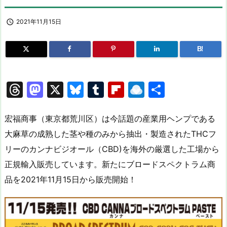

2021年11月15日
B!
T
M
X
Bl
T
Fl
R
共
hr
a
u
u
ip
ai
有
e
st
e
m
b
n
宏福商事（東京都荒川区）は今話題の産業用ヘンプである
a
o
s
bl
o
dr
大麻草の成熟した茎や種のみから抽出・製造されたTHCフ
リーのカンナビジオール（CBD)を海外の厳選した工場から
d
d
k
r
ar
o
正規輸入販売しています。新たにブロードスペクトラム商
s
o
y
d
p.
品を2021年11月15日から販売開始！
n
io