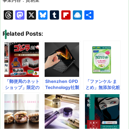
事業内容：貿易業
T
M
X
Bl
T
Fl
R
共
hr
a
u
u
ip
ai
有
e
st
e
m
b
n
Related Posts:
a
o
s
bl
o
dr
d
d
k
r
ar
o
s
o
y
d
p.
n
io
「郵便局のネット
Shenzhen GPD
「ファンケル ま
ショップ」限定の
Technology社製
とめ」無添加化粧
『ゴジラ対ヘド
『GPD Pocket 2
品、健康食品・サ
ラ』公開50周年
Amber Black』
プリメントの通販
記念グッズ予約販
国内公式モデル販
ファンケルオンラ
売開始！
売開始 ～Celero
イン・カロリミッ
n採用で6万円を
ト ファンケル 約
切るエントリーモ
90回分/1袋30日