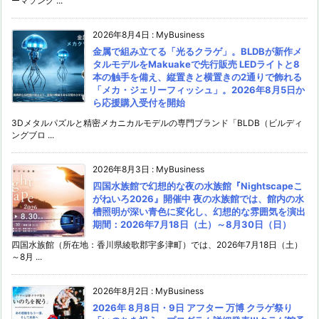
ーマソング ...
2026年8月4日
:
MyBusiness
金属で組み立てる「光るクラゲ」。BLDBが新作メ
タルモデルをMakuakeで先行販売 LEDライトと8
本の触手を備え、縦置きと横置きの2通りで飾れる
「メカ・ジェリーフィッシュ」。2026年8月5日か
ら応援購入受付を開始
3Dメタルパズルと精密メカニカルモデルの専門ブランド「BLDB（ビルディ
ングブロ ...
2026年8月3日
:
MyBusiness
四国水族館で幻想的な夜の水族館『Nightscapeこ
がねいろ2026』開催中 夜の水族館では、館内の水
槽照明が深い青色に変化し、幻想的な雰囲気を演出
期間：2026年7月18日（土）～8月30日（日）
四国水族館（所在地：香川県綾歌郡宇多津町）では、2026年7月18日（土）
～8月 ...
2026年8月2日
:
MyBusiness
2026年 8月8日・9日 アフター 万博 クラゲ祭り