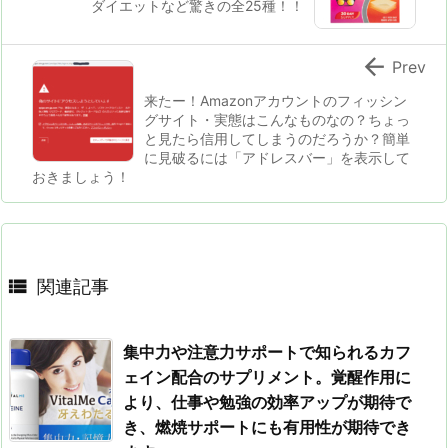
ダイエットなど驚きの全25種！！

Prev
来たー！Amazonアカウントのフィッシン
グサイト・実態はこんなものなの？ちょっ
と見たら信用してしまうのだろうか？簡単
に見破るには「アドレスバー」を表示して
おきましょう！

関連記事
集中力や注意力サポートで知られるカフ
ェイン配合のサプリメント。覚醒作用に
より、仕事や勉強の効率アップが期待で
き、燃焼サポートにも有用性が期待でき