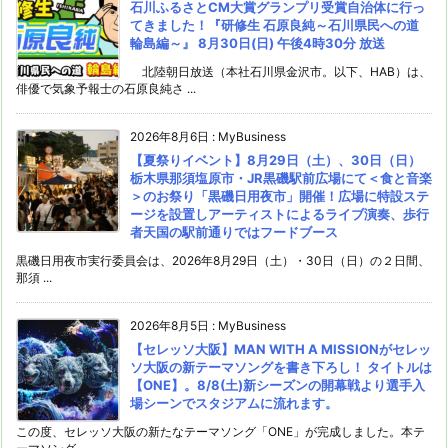
石川ふるさとCM大賞グランプリ受賞自治体に行っ
てきました！『研修生 石原良純～石川県民への道
輪島編～』 8月30日(日) 午後4時30分 放送
北陸朝日放送（本社石川県金沢市。以下、HAB）は、
俳優で気象予報士の石原良純さ ...
2026年8月6日
:
MyBusiness
【夏祭りイベント】8月29日（土）、30日（日）
栃木県那須塩原市・JR黒磯駅前広場にて＜食と音楽
＞のお祭り「黒磯日用夜市」開催！広場に特設ステ
ージを設置しアーティストによるライブ演奏、歩行
者天国の駅前通りではフードブース
黒磯日用夜市実行委員会は、2026年8月29日（土）・30日（日）の２日間、
那須 ...
2026年8月5日
:
MyBusiness
【セレッソ大阪】MAN WITH A MISSIONがセレッ
ソ大阪の新テーマソングを書き下ろし！ タイトルは
【ONE】。8/8(土)新シーズンの開幕戦より選手入
場シーンでスタジアムに流れます。
この度、セレッソ大阪の新たなテーマソング「ONE」が完成しました。本テ