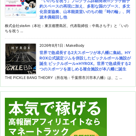
「いのちを祝う」プログラム詳細発表!!!クラゲ館予
約スペースの再現に加え、多彩な国のブース、多文
化音楽協奏、山本能楽堂いのちの能「時の輪」、阿
波木偶箱回し他
株式会社steAm（本社：東京都豊島区、代表取締役：中島さち子）と「いの
ちを祝う ...
2026年8月1日
:
MakeBody
世界で急成長する2大スポーツが本八幡に集結。HY
ROX公式認定ジムを併設したピックルボール施設が
誕生 ピックルボール×HYROX。世界で急成長する2
つのスポーツを楽しめる複合施設が本八幡に誕生
THE PICKLE BANG THEORY（所在地：千葉県市川市本八幡）は、こ ...