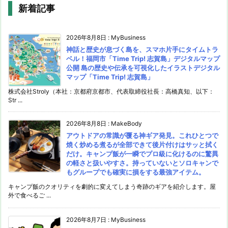
新着記事
2026年8月8日
:
MyBusiness
神話と歴史が息づく島を、スマホ片手にタイムトラ
ベル！福岡市「Time Trip! 志賀島」デジタルマップ
公開 島の歴史や伝承を可視化したイラストデジタル
マップ「Time Trip! 志賀島」
株式会社Stroly（本社：京都府京都市、代表取締役社長：高橋真知、以下：
Str ...
2026年8月8日
:
MakeBody
アウトドアの常識が覆る神ギア発見。これひとつで
焼く炒める煮るが全部できて後片付けはサッと拭く
だけ。キャンプ飯が一瞬でプロ級に化けるのに驚異
の軽さと扱いやすさ。持っていないとソロキャンで
もグループでも確実に損をする最強アイテム。
キャンプ飯のクオリティを劇的に変えてしまう奇跡のギアを紹介します。屋
外で食べるご ...
2026年8月7日
:
MyBusiness