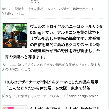
ます。
集中力、記憶力、冴えを実感！ ＆スリムへ近づく燃焼サポート♪
VitalMe（バ ...
ヴェルストロイヤルハニーはシトルリン8
00mgとマカ、アルギニンを黄金比でト
リプル配合した究極の蜂蜜です。本番前
の自信を劇的に高めるクコやスッポン等
の厳選成分が男の野性を呼び覚まし、至
高の快楽へと導きます。
人生には、決して退くことのできない情熱的な夜があります。愛する
人の期待に、そして ...
10人のデザイナーが“休む”をテーマにした作品を展示
「こんなときだから休む展」を大阪・東京で開催
関西を中心に活動するデザイナーのグループ「saido design projec ...
キトサンカプセル、キトサン配合サプリ