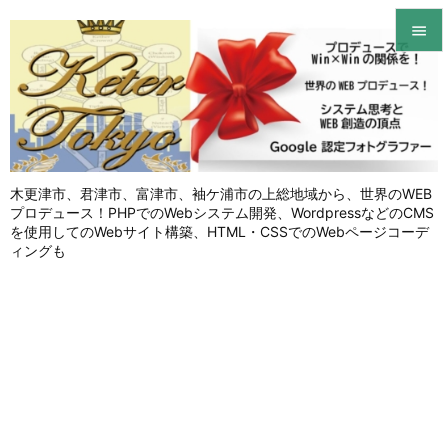


メニュ

サイド

木更津市、君津市、富津市、袖ケ浦市の上総地域から、世界のWEB
前へ
プロデュース！PHPでのWebシステム開発、WordpressなどのCMS

を使用してのWebサイト構築、HTML・CSSでのWebページコーデ
次へ
ィングも

検索