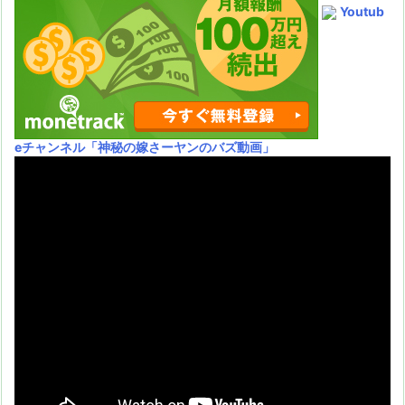
Youtub
eチャンネル
「神秘の嫁さーヤンのバズ動画」