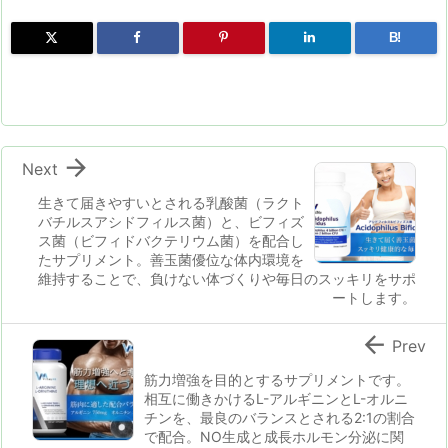
B!

Next
生きて届きやすいとされる乳酸菌（ラクト
バチルスアシドフィルス菌）と、ビフィズ
ス菌（ビフィドバクテリウム菌）を配合し
たサプリメント。善玉菌優位な体内環境を
維持することで、負けない体づくりや毎日のスッキリをサポ
ートします。

Prev
筋力増強を目的とするサプリメントです。
相互に働きかけるL-アルギニンとL-オルニ
チンを、最良のバランスとされる2:1の割合
で配合。NO生成と成長ホルモン分泌に関