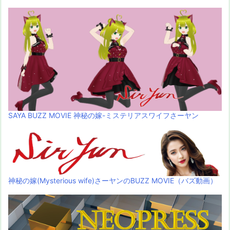
SAYA BUZZ MOVIE 神秘の嫁-ミステリアスワイフさーヤン
神秘の嫁(Mysterious wife)さーヤンのBUZZ MOVIE（バズ動画）