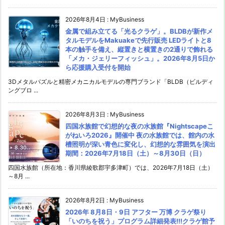
2026年8月4日
:
MyBusiness
金属で組み立てる「光るクラゲ」。BLDBが新作メ
タルモデルをMakuakeで先行販売 LEDライトと8
本の触手を備え、縦置きと横置きの2通りで飾れる
「メカ・ジェリーフィッシュ」。2026年8月5日か
ら応援購入受付を開始
3Dメタルパズルと精密メカニカルモデルの専門ブランド「BLDB（ビルディ
ングブロ ...
2026年8月3日
:
MyBusiness
四国水族館で幻想的な夜の水族館『Nightscapeこ
がねいろ2026』開催中 夜の水族館では、館内の水
槽照明が深い青色に変化し、幻想的な雰囲気を演出
期間：2026年7月18日（土）～8月30日（日）
四国水族館（所在地：香川県綾歌郡宇多津町）では、2026年7月18日（土）
～8月 ...
2026年8月2日
:
MyBusiness
2026年 8月8日・9日 アフター 万博 クラゲ祭り
「いのちを祝う」プログラム詳細発表!!!クラゲ館予