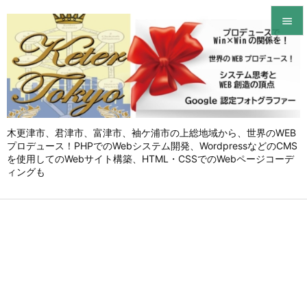


メニュ

サイド

木更津市、君津市、富津市、袖ケ浦市の上総地域から、世界のWEB
前へ
プロデュース！PHPでのWebシステム開発、WordpressなどのCMS

を使用してのWebサイト構築、HTML・CSSでのWebページコーデ
次へ
ィングも

検索