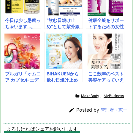
n
io
今日は少し愚痴っ
“飲む日焼け止
健康全般をサポー
ちゃいます…。
め”として紫外線
トするための女性
海！スポーツ！屋
対策に活用したい
用のマルチビタミ
外イベント！【飲
サプリメント。有
ン・サプリメン
む日焼け止め】な
用成分のPABAは
ト。ビタミン群を
ら水や汗にも流れ
日本語ではパラア
はじめ、30種類
ない♪
ミノ安息香酸と呼
以上の自然食品由
ばれ、紫外線吸収
来エキス、鉄分、
とメラニン抑制と
クランベリーなど
ブルガリ「オムニ
BIHAKUENから
ここ数年のベスト
いうアプローチで
様々な栄養素を配
ア カプセル エデ
飲む日焼け止め
美容ケアっていえ
肌を支える作用が
合。心と体の調子
ィション バイ メ
「UVシールド」
ば…薬用ならでは
知られて。若々し
を整え、健康維持
アリー・カトラン
が出てる！一歩上
の強力成分＆保湿
い髪色の回復や葉
に

MakeBody
,
MyBusiness
ズ」新登場
を行く飲む日焼け
力！今ならコラー
酸のサポートにも
止め！紫外線防止
ゲン石鹸が付いて

Posted by
管理者・恵一
と美白を同時に実
くる！
現！
よろしければシェアお願いします