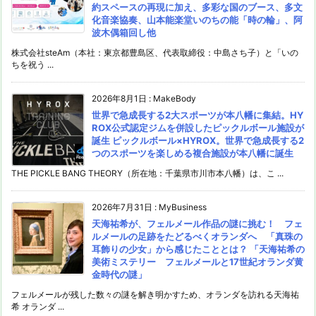
約スペースの再現に加え、多彩な国のブース、多文
化音楽協奏、山本能楽堂いのちの能「時の輪」、阿
波木偶箱回し他
株式会社steAm（本社：東京都豊島区、代表取締役：中島さち子）と「いの
ちを祝う ...
2026年8月1日
:
MakeBody
世界で急成長する2大スポーツが本八幡に集結。HY
ROX公式認定ジムを併設したピックルボール施設が
誕生 ピックルボール×HYROX。世界で急成長する2
つのスポーツを楽しめる複合施設が本八幡に誕生
THE PICKLE BANG THEORY（所在地：千葉県市川市本八幡）は、こ ...
2026年7月31日
:
MyBusiness
天海祐希が、フェルメール作品の謎に挑む！ フェ
ルメールの足跡をたどるべくオランダへ 「真珠の
耳飾りの少女」から感じたこととは？ 「天海祐希の
美術ミステリー フェルメールと17世紀オランダ黄
金時代の謎」
フェルメールが残した数々の謎を解き明かすため、オランダを訪れる天海祐
希 オランダ ...