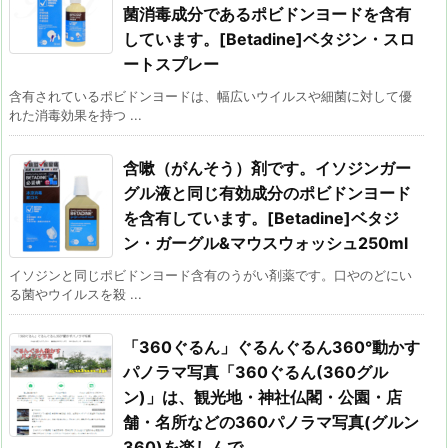
菌消毒成分であるポビドンヨードを含有
しています。[Betadine]ベタジン・スロ
ートスプレー
含有されているポビドンヨードは、幅広いウイルスや細菌に対して優
れた消毒効果を持つ ...
含嗽（がんそう）剤です。イソジンガー
グル液と同じ有効成分のポビドンヨード
を含有しています。[Betadine]ベタジ
ン・ガーグル&マウスウォッシュ250ml
イソジンと同じポビドンヨード含有のうがい剤薬です。口やのどにい
る菌やウイルスを殺 ...
「360ぐるん」ぐるんぐるん360°動かす
パノラマ写真「360ぐるん(360グル
ン)」は、観光地・神社仏閣・公園・店
舗・名所などの360パノラマ写真(グルン
360)を楽しんで