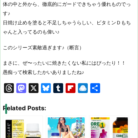
体の中と外から、徹底的にガードできちゃう優れものでっ
す♪
日焼け止めを塗ると不足しちゃうらしい、ビタミンＤもち
ゃんと入ってるのも偉い♪
このシリーズ素敵過ぎます♪（断言）
まさに、ぜ〜ったいに焼きたくない私にはぴったり！！
愚痴って検索したかいありましたね♪
T
M
X
Bl
T
Fl
R
共
hr
a
u
u
ip
ai
有
e
st
e
m
b
n
Related Posts:
a
o
s
bl
o
dr
d
d
k
r
ar
o
s
o
y
d
p.