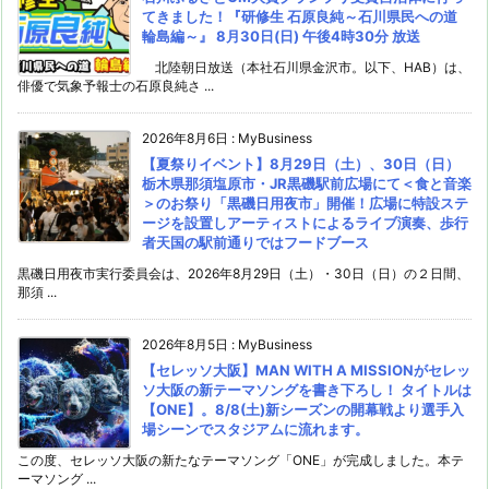
てきました！『研修生 石原良純～石川県民への道
輪島編～』 8月30日(日) 午後4時30分 放送
北陸朝日放送（本社石川県金沢市。以下、HAB）は、
俳優で気象予報士の石原良純さ ...
2026年8月6日
:
MyBusiness
【夏祭りイベント】8月29日（土）、30日（日）
栃木県那須塩原市・JR黒磯駅前広場にて＜食と音楽
＞のお祭り「黒磯日用夜市」開催！広場に特設ステ
ージを設置しアーティストによるライブ演奏、歩行
者天国の駅前通りではフードブース
黒磯日用夜市実行委員会は、2026年8月29日（土）・30日（日）の２日間、
那須 ...
2026年8月5日
:
MyBusiness
【セレッソ大阪】MAN WITH A MISSIONがセレッ
ソ大阪の新テーマソングを書き下ろし！ タイトルは
【ONE】。8/8(土)新シーズンの開幕戦より選手入
場シーンでスタジアムに流れます。
この度、セレッソ大阪の新たなテーマソング「ONE」が完成しました。本テ
ーマソング ...