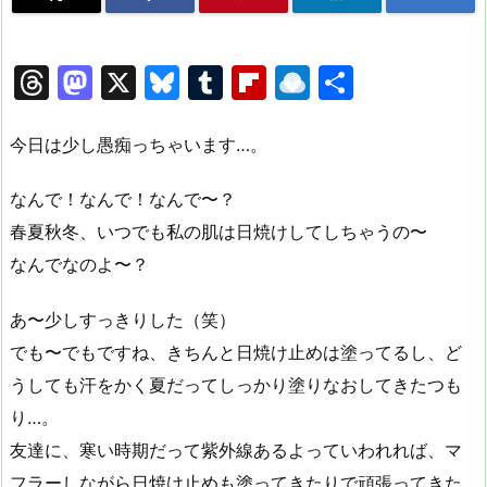
T
M
X
Bl
T
Fl
R
共
hr
a
u
u
ip
ai
有
e
st
e
m
b
n
今日は少し愚痴っちゃいます…。
a
o
s
bl
o
dr
なんで！なんで！なんで〜？
d
d
k
r
ar
o
春夏秋冬、いつでも私の肌は日焼けしてしちゃうの〜
s
o
y
d
p.
なんでなのよ〜？
n
io
あ〜少しすっきりした（笑）
でも〜でもですね、きちんと日焼け止めは塗ってるし、ど
うしても汗をかく夏だってしっかり塗りなおしてきたつも
り…。
友達に、寒い時期だって紫外線あるよっていわれれば、マ
フラーしながら日焼け止めも塗ってきたりで頑張ってきた