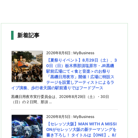
新着記事
2026年8月6日
:
MyBusiness
【夏祭りイベント】8月29日（土）、3
0日（日）栃木県那須塩原市・JR黒磯
駅前広場にて＜食と音楽＞のお祭り
「黒磯日用夜市」開催！広場に特設ス
テージを設置しアーティストによるラ
イブ演奏、歩行者天国の駅前通りではフードブース
黒磯日用夜市実行委員会は、2026年8月29日（土）・30日
（日）の２日間、那須 ...
2026年8月5日
:
MyBusiness
【セレッソ大阪】MAN WITH A MISSI
ONがセレッソ大阪の新テーマソングを
書き下ろし！ タイトルは【ONE】。8/