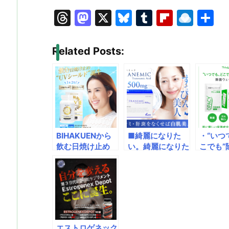
T
M
X
Bl
T
Fl
R
hr
a
u
u
ip
ai
e
st
e
m
b
n
Related Posts:
a
o
s
bl
o
dr
d
d
k
r
ar
o
s
o
y
d
p.
n
io
BIHAKUENから
■綺麗になりた
・“いつ
飲む日焼け止め
い。綺麗になりた
こでも”
「UVシールド」
い。シミ（肝斑）
る！・
が出てる！一歩上
の原因メラニンを
てもや
を行く飲む日焼け
抑制♪あのトラン
衛生面
止め！紫外線防止
シーノと同成分ト
身のま
と美白を同時に実
ラネキサム酸を配
の、な
現！
合しています。
菌！衛
切りタ
エストロゲネック