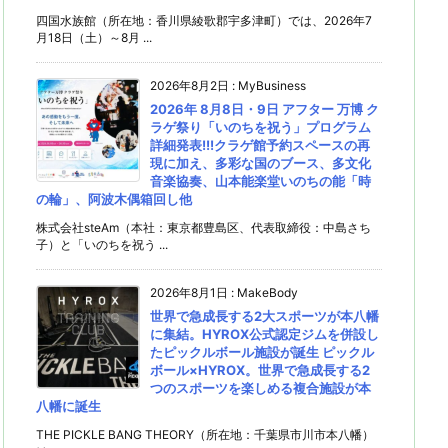
四国水族館（所在地：香川県綾歌郡宇多津町）では、2026年7
月18日（土）～8月 ...
2026年8月2日
:
MyBusiness
2026年 8月8日・9日 アフター 万博 ク
ラゲ祭り「いのちを祝う」プログラム
詳細発表!!!クラゲ館予約スペースの再
現に加え、多彩な国のブース、多文化
音楽協奏、山本能楽堂いのちの能「時
の輪」、阿波木偶箱回し他
株式会社steAm（本社：東京都豊島区、代表取締役：中島さち
子）と「いのちを祝う ...
2026年8月1日
:
MakeBody
世界で急成長する2大スポーツが本八幡
に集結。HYROX公式認定ジムを併設し
たピックルボール施設が誕生 ピックル
ボール×HYROX。世界で急成長する2
つのスポーツを楽しめる複合施設が本
八幡に誕生
THE PICKLE BANG THEORY（所在地：千葉県市川市本八幡）