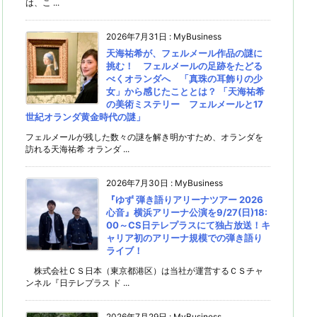
は、こ ...
2026年7月31日
:
MyBusiness
天海祐希が、フェルメール作品の謎に
挑む！ フェルメールの足跡をたどる
べくオランダへ 「真珠の耳飾りの少
女」から感じたこととは？ 「天海祐希
の美術ミステリー フェルメールと17
世紀オランダ黄金時代の謎」
フェルメールが残した数々の謎を解き明かすため、オランダを
訪れる天海祐希 オランダ ...
2026年7月30日
:
MyBusiness
『ゆず 弾き語りアリーナツアー 2026
心音』横浜アリーナ公演を9/27(日)18:
00～CS日テレプラスにて独占放送！キ
ャリア初のアリーナ規模での弾き語り
ライブ！
株式会社ＣＳ日本（東京都港区）は当社が運営するＣＳチャ
ンネル『日テレプラス ド ...
2026年7月29日
:
MyBusiness