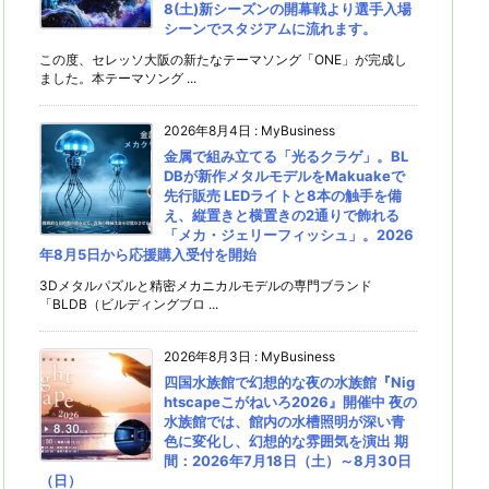
8(土)新シーズンの開幕戦より選手入場
シーンでスタジアムに流れます。
この度、セレッソ大阪の新たなテーマソング「ONE」が完成し
ました。本テーマソング ...
2026年8月4日
:
MyBusiness
金属で組み立てる「光るクラゲ」。BL
DBが新作メタルモデルをMakuakeで
先行販売 LEDライトと8本の触手を備
え、縦置きと横置きの2通りで飾れる
「メカ・ジェリーフィッシュ」。2026
年8月5日から応援購入受付を開始
3Dメタルパズルと精密メカニカルモデルの専門ブランド
「BLDB（ビルディングブロ ...
2026年8月3日
:
MyBusiness
四国水族館で幻想的な夜の水族館『Nig
htscapeこがねいろ2026』開催中 夜の
水族館では、館内の水槽照明が深い青
色に変化し、幻想的な雰囲気を演出 期
間：2026年7月18日（土）～8月30日
（日）