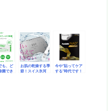
共
有
でも、ど
お肌の乾燥する季
今や“貼ってケア
除菌でき
節！スイス氷河
する”時代です！
肌にもとっ
水、エクトインな
睡眠ケアやダイエ
さしい！・
ど独自の成分配合
ットなど驚きの全
にも配慮！
で、肌の保水力を
24種！！なにか
わりのも
改善。[BHE]パワ
と大変。働く女性
んでも除
ーモイスト・セラ
の体調管理。
生的な使い
ム1.5mlは、保湿
イプ
ケア用のセラムで