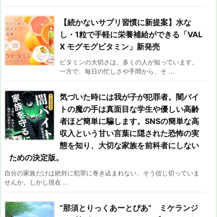
【続かないサプリ習慣に新提案】水な
し・1粒で手軽に栄養補給ができる「VAL
X モグモグビタミン」新発売
ビタミンの大切さは、多くの人が知っています。
一方で、毎日の忙しさや手間から、そ ...
気づいた時には我が子が犯罪者。闇バイ
トの魔の手は真面目な学生や優しい高齢
者ほど簡単に騙します。SNSの簡単な高
収入という甘い言葉に隠された恐怖の実
態を知り、大切な家族を前科者にしない
ための決定版。
自分の家族だけは絶対に犯罪に巻き込まれない、そう信じ切っていま
せんか。しかし現在 ...
“那須とりっくあーとぴあ” ミケランジ