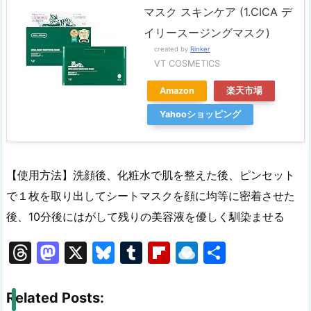
マスク スキンケア (1.CICA デ
イリースージングマスク)
created by
Rinker
VT COSMETICS
Amazon
楽天市場
Yahooショッピング
【使用方法】洗顔後、化粧水で肌を整えた後、ピンセット
で１枚を取り出してシートマスクを顔に均等に密着させた
後、10分後にはがして残りの美容液を優しく馴染ませる
T
M
X
Bl
T
Fl
R
共
hr
a
u
u
ip
ai
有
e
st
e
m
b
n
Related Posts: