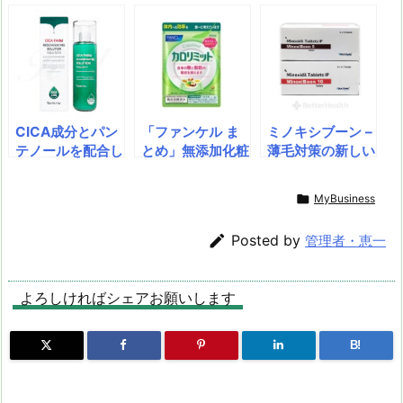
a
o
s
bl
o
dr
d
d
k
r
ar
o
s
o
y
d
p.
n
io
CICA成分とパン
「ファンケル ま
ミノキシブーン –
テノールを配合し
とめ」無添加化粧
薄毛対策の新しい
たエイジングケア
品、健康食品・サ
選択肢、ミノキシ
を目的とする乳液
プリメントの通販
ジルとは？薄毛や

MyBusiness
です。肌を保湿
ファンケルオンラ
抜け毛に悩んでい
し、鎮静させ、シ
イン・カロリミッ
る方にとって、信

Posted by
管理者・恵一
ワの目立たないな
ト ファンケル 約
頼できるヘアケア
めらかで明るい印
90回分/1袋30日
製品を見つけるの
象に導きます。オ
分×3袋set 計36
は重要な課題で
よろしければシェアお願いします
イルインウォータ
0粒 【ゆうパケッ
す。その中で、多
ータイプで、すべ
ト 追跡可 送料無
くの支持を集めて
ての肌タイプで使
料】 【ギフト対
いる成分がミノキ
B!
えます。
応不可】
シジルです。