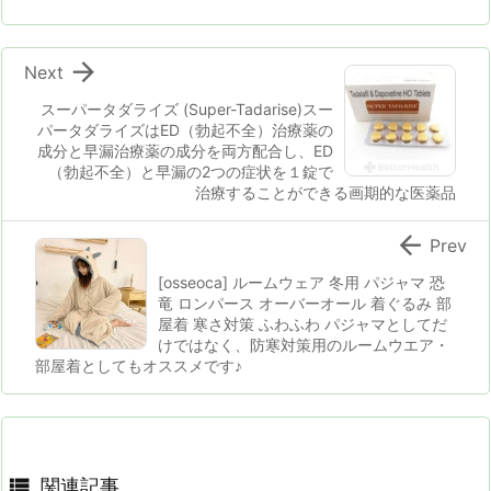

Next
スーパータダライズ (Super-Tadarise)スー
パータダライズはED（勃起不全）治療薬の
成分と早漏治療薬の成分を両方配合し、ED
（勃起不全）と早漏の2つの症状を１錠で
治療することができる画期的な医薬品

Prev
[osseoca] ルームウェア 冬用 パジャマ 恐
竜 ロンパース オーバーオール 着ぐるみ 部
屋着 寒さ対策 ふわふわ パジャマとしてだ
けではなく、防寒対策用のルームウエア・
部屋着としてもオススメです♪

関連記事