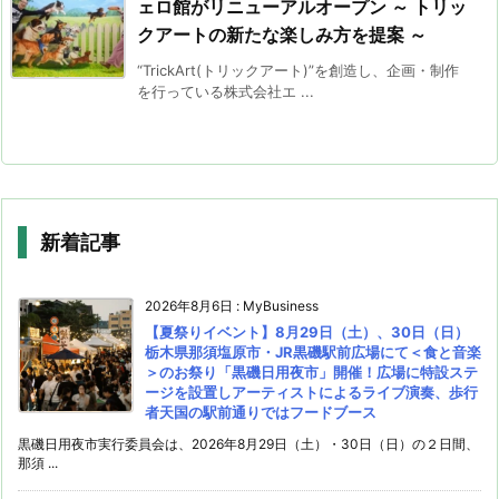
ェロ館がリニューアルオープン ～ トリッ
クアートの新たな楽しみ方を提案 ～
“TrickArt(トリックアート)”を創造し、企画・制作
を行っている株式会社エ ...
新着記事
2026年8月6日
:
MyBusiness
【夏祭りイベント】8月29日（土）、30日（日）
栃木県那須塩原市・JR黒磯駅前広場にて＜食と音楽
＞のお祭り「黒磯日用夜市」開催！広場に特設ステ
ージを設置しアーティストによるライブ演奏、歩行
者天国の駅前通りではフードブース
黒磯日用夜市実行委員会は、2026年8月29日（土）・30日（日）の２日間、
那須 ...