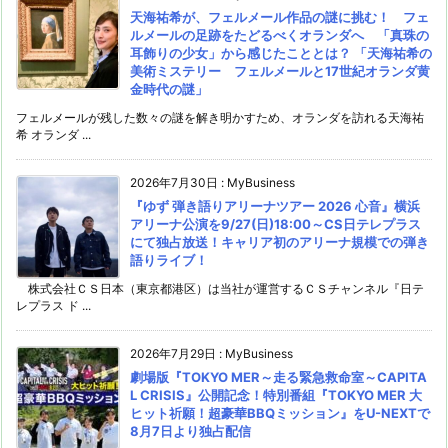
天海祐希が、フェルメール作品の謎に挑む！ フェ
ルメールの足跡をたどるべくオランダへ 「真珠の
耳飾りの少女」から感じたこととは？ 「天海祐希の
美術ミステリー フェルメールと17世紀オランダ黄
金時代の謎」
フェルメールが残した数々の謎を解き明かすため、オランダを訪れる天海祐
希 オランダ ...
2026年7月30日
:
MyBusiness
『ゆず 弾き語りアリーナツアー 2026 心音』横浜
アリーナ公演を9/27(日)18:00～CS日テレプラス
にて独占放送！キャリア初のアリーナ規模での弾き
語りライブ！
株式会社ＣＳ日本（東京都港区）は当社が運営するＣＳチャンネル『日テ
レプラス ド ...
2026年7月29日
:
MyBusiness
劇場版『TOKYO MER～走る緊急救命室～CAPITA
L CRISIS』公開記念！特別番組『TOKYO MER 大
ヒット祈願！超豪華BBQミッション』をU-NEXTで
8月7日より独占配信