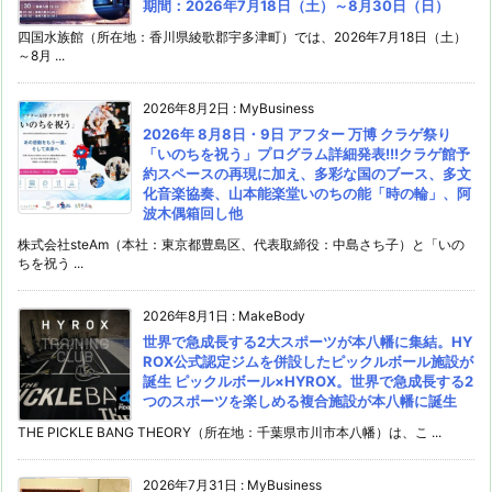
期間：2026年7月18日（土）～8月30日（日）
四国水族館（所在地：香川県綾歌郡宇多津町）では、2026年7月18日（土）
～8月 ...
2026年8月2日
:
MyBusiness
2026年 8月8日・9日 アフター 万博 クラゲ祭り
「いのちを祝う」プログラム詳細発表!!!クラゲ館予
約スペースの再現に加え、多彩な国のブース、多文
化音楽協奏、山本能楽堂いのちの能「時の輪」、阿
波木偶箱回し他
株式会社steAm（本社：東京都豊島区、代表取締役：中島さち子）と「いの
ちを祝う ...
2026年8月1日
:
MakeBody
世界で急成長する2大スポーツが本八幡に集結。HY
ROX公式認定ジムを併設したピックルボール施設が
誕生 ピックルボール×HYROX。世界で急成長する2
つのスポーツを楽しめる複合施設が本八幡に誕生
THE PICKLE BANG THEORY（所在地：千葉県市川市本八幡）は、こ ...
2026年7月31日
:
MyBusiness