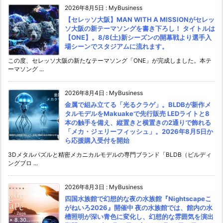
2026年8月5日
:
MyBusiness
【セレッソ大阪】MAN WITH A MISSIONがセレッ
ソ大阪の新テーマソングを書き下ろし！ タイトルは
【ONE】。8/8(土)新シーズンの開幕戦より選手入
場シーンでスタジアムに流れます。
この度、セレッソ大阪の新たなテーマソング「ONE」が完成しました。本テ
ーマソング ...
2026年8月4日
:
MyBusiness
金属で組み立てる「光るクラゲ」。BLDBが新作メ
タルモデルをMakuakeで先行販売 LEDライトと8
本の触手を備え、縦置きと横置きの2通りで飾れる
「メカ・ジェリーフィッシュ」。2026年8月5日か
ら応援購入受付を開始
3Dメタルパズルと精密メカニカルモデルの専門ブランド「BLDB（ビルディ
ングブロ ...
2026年8月3日
:
MyBusiness
四国水族館で幻想的な夜の水族館『Nightscapeこ
がねいろ2026』開催中 夜の水族館では、館内の水
槽照明が深い青色に変化し、幻想的な雰囲気を演出