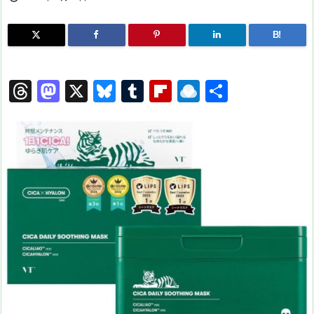
B!
T
M
X
Bl
T
Fl
R
共
hr
a
u
u
ip
ai
有
e
st
e
m
b
n
a
o
s
bl
o
dr
d
d
k
r
ar
o
s
o
y
d
p.
n
io