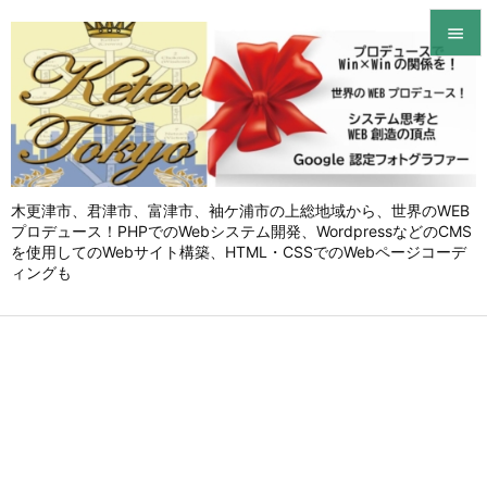


メニュ

サイド

木更津市、君津市、富津市、袖ケ浦市の上総地域から、世界のWEB
前へ
プロデュース！PHPでのWebシステム開発、WordpressなどのCMS

を使用してのWebサイト構築、HTML・CSSでのWebページコーデ
次へ
ィングも

検索