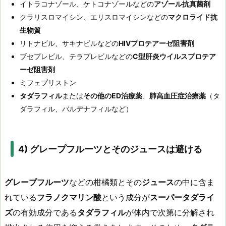
イトラコナゾール、ケトコナゾールなどの
アゾール抗真菌剤
クラリスロマイシン、エリスロマイシンなどの
マクロライド抗
生物質
リトナビル、サキナビルなどの
HIV
プロテアーゼ阻害剤
ブセプレビル、テラプレビルなどの
C
型肝炎ウイルスプロテア
ーゼ阻害剤
ミフェプリストン
タダラフィル
または
その他の
ED
治療薬
、
肺高血圧症治療薬
（タ
ダラフィル、バルデナフィルなど）
4) グレープフルーツとそのジュースは避ける
グレープフルーツ
などの柑橘類とその
ジュース
の中に含ま
れている
フラノクマリン酸
という成分が
スーパータダライ
ズ
の有効成分である
タダラフィル
が体内で次第に分解され