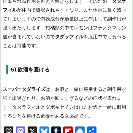
排出される作用を抑える働きをします。そのため、
タダラ
フィル
が体内で吸収されやすくなり、また体内に長く残っ
てしまいますので有効成分が適量以上に作用して副作用が
強く出たりします。柑橘類の中でレモンはフラノクマリン
酸が含まれていないので
タダラフィル
を服用中でも食べる
ことは可能です。
5)
飲酒を避ける
スーパータダライズ
は、お酒と一緒に服用すると副作用が
強く出過ぎたり、お酒が回りすぎるなどの症状が表れま
す。タダラフィルとダポキセチンは両方お酒と一緒に服用
することを避ける必要がある医薬品です。
T
M
X
Bl
T
Fl
R
共