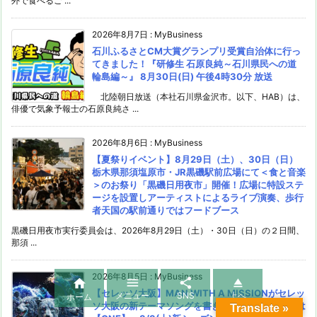
外で食べるご ...
2026年8月7日
:
MyBusiness
石川ふるさとCM大賞グランプリ受賞自治体に行っ
てきました！『研修生 石原良純～石川県民への道
輪島編～』 8月30日(日) 午後4時30分 放送
北陸朝日放送（本社石川県金沢市。以下、HAB）は、
俳優で気象予報士の石原良純さ ...
2026年8月6日
:
MyBusiness
【夏祭りイベント】8月29日（土）、30日（日）
栃木県那須塩原市・JR黒磯駅前広場にて＜食と音楽
＞のお祭り「黒磯日用夜市」開催！広場に特設ステ
ージを設置しアーティストによるライブ演奏、歩行
者天国の駅前通りではフードブース
黒磯日用夜市実行委員会は、2026年8月29日（土）・30日（日）の２日間、
那須 ...
2026年8月5日
:
MyBusiness




【セレッソ大阪】MAN WITH A MISSIONがセレッ
メニュー
SNS
上へ
ホーム
ソ大阪の新テーマソングを書き下ろし！ タイトルは
Translate »