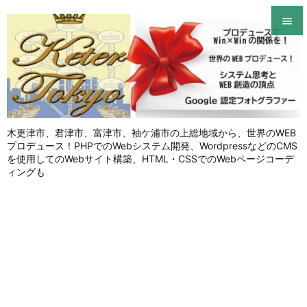


メニュ

サイド

木更津市、君津市、富津市、袖ケ浦市の上総地域から、世界のWEB
前へ
プロデュース！PHPでのWebシステム開発、WordpressなどのCMS

を使用してのWebサイト構築、HTML・CSSでのWebページコーデ
次へ
ィングも

検索