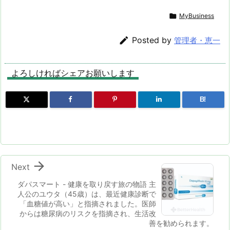
る画期的な医薬品
（ダポキセチン）
と生活習慣維持の
です。ビタミン
花粉症でツライ悩
の両方の効果が配

MyBusiness
サポートに。 Vit
A、C、D3、Eと
みにこたえる商品
合されたジェネリ
alMe・ギムネマ
の組み合わせが免
を徹底比較。花粉
ック医薬品

Posted by
管理者・恵一
シルベスタ（バイ
疫力を高め、ウイ
症のお薬には、
タルミー）
ルスや感染症に負
「錠剤(内服)」
けない体づくりを
「点眼液」「点鼻
よろしければシェアお願いします
サポート。飲むタ
薬」があります。
イプと比べ、成分
その他にも、サプ
の吸収がより良好
リメントや物理的
B!
といわれていま
に保護するマスク
す。
なども

Next
ダパスマート - 健康を取り戻す旅の物語 主
人公のユウタ（45歳）は、最近健康診断で
「血糖値が高い」と指摘されました。医師
からは糖尿病のリスクを指摘され、生活改
善を勧められます。