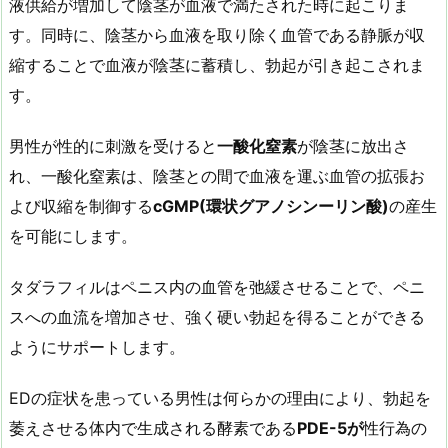
液供給が増加して陰茎が血液で満たされた時に起こりま
す。同時に、陰茎から血液を取り除く血管である静脈が収
縮することで血液が陰茎に蓄積し、勃起が引き起こされま
す。
男性が性的に刺激を受けると
一酸化窒素
が陰茎に放出さ
れ、一酸化窒素は、陰茎との間で血液を運ぶ血管の拡張お
よび収縮を制御する
cGMP
(環状グアノシンーリン酸)
の産生
を可能にします。
タダラフィルはペニス内の血管を弛緩させることで、ペニ
スへの血流を増加させ、強く硬い勃起を得ることができる
ようにサポートします。
EDの症状を患っている男性は何らかの理由により、勃起を
萎えさせる体内で生成される酵素である
PDE-5が
性行為の