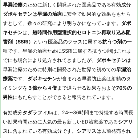
早漏治療
のために新しく開発された医薬品である有効成分
ダポキセチン
は
早漏の治療
に安全で効果的な効果をもたら
すとして、数々の研究により明らかになっています。
ダポ
キセチン
は、
短時間作用型選択的セロトニン再取り込み阻
害剤（
SSRI
）
という医薬品のクラスに属する
抗うつ剤
の一
種です。早漏の治療ためにSSRIに属する抗うつ剤はこれま
でにも場合により処方されてきましたが、
ダポキセチン
は
早漏治療のために特別に開発された世界で初めての
早漏治
療薬
です。
ダポキセチン
が含まれる早漏防止薬は射精のタ
イミングを
３倍から４倍
まで遅らせる効果をおよそ
70%
の
男性
にもたらすことができると報告されています。
有効成分
タダラフィル
は、24〜36時間まで持続する時間長
い効果時間ために人気の最も新しいED治療薬である
シアリ
ス
に含まれている有効成分です。
シアリス
は以前発売され