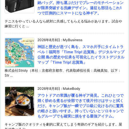
納バッグ。持ち運ぶだけでプレーのモチベーション
が限界突破する洗練デザイン。遠征も部活もこれ1
つで圧倒的にスマートになる神ギア。
テニスをやっている人なら絶対に共感してもらえる悩みがあります。試合や
練習に行くと ...
2026年8月8日
:
MyBusiness
神話と歴史が息づく島を、スマホ片手にタイムトラ
ベル！福岡市「Time Trip! 志賀島」デジタルマップ
公開 島の歴史や伝承を可視化したイラストデジタル
マップ「Time Trip! 志賀島」
株式会社Stroly（本社：京都府京都市、代表取締役社長：高橋真知、以下：
Str ...
2026年8月8日
:
MakeBody
アウトドアの常識が覆る神ギア発見。これひとつで
焼く炒める煮るが全部できて後片付けはサッと拭く
だけ。キャンプ飯が一瞬でプロ級に化けるのに驚異
の軽さと扱いやすさ。持っていないとソロキャンで
もグループでも確実に損をする最強アイテム。
キャンプ飯のクオリティを劇的に変えてしまう奇跡のギアを紹介します。屋