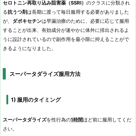
セロトニン再取り込み阻害薬（SSRI）
のクラスに分類され
る
抗うつ剤
は長期に渡って毎日服用する必要がありました
が、
ダポキセチン
は早漏治療のために、必要に応じて服用
することが出来、有効成分が速やかに体外に排出されるよ
うに設計されているので副作用を最小限に抑えることがで
きるようになりました。
スーパータダライズ服用方法
1)
服用のタイミング
スーパータダライズ
を性行為の
1
時間
ほど前に服用してくだ
さい。