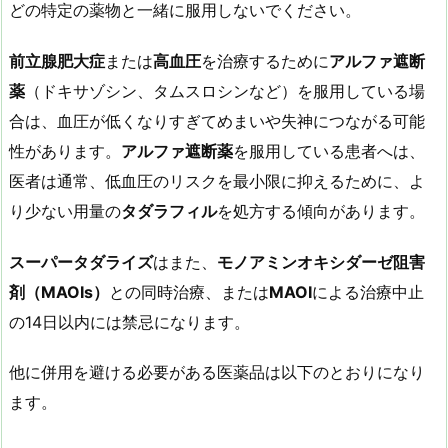
どの特定の薬物と一緒に服用しないでください。
前立腺肥大症
または
高血圧
を治療するために
アルファ遮断
薬
（ドキサゾシン、タムスロシンなど）を服用している場
合は、血圧が低くなりすぎてめまいや失神につながる可能
性があります。
アルファ遮断薬
を服用している患者へは、
医者は通常、低血圧のリスクを最小限に抑えるために、よ
り少ない用量の
タダラフィル
を処方する傾向があります。
スーパータダライズ
はまた、
モノアミンオキシダーゼ阻害
剤（
MAOIs
）
との同時治療、または
MAOI
による治療中止
の14日以内には禁忌になります。
他に併用を避ける必要がある医薬品は以下のとおりになり
ます。