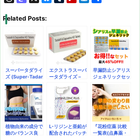
hr
a
u
u
ip
ai
有
e
st
e
m
b
n
Related Posts:
a
o
s
bl
o
dr
d
d
k
r
ar
o
s
o
y
d
p.
n
io
スーパータダライ
エクストラスーパ
早漏防止シアリス
ズ (Super-Tadar
ータダライズ –
ジェネリックセッ
ise)スーパータダ
タダラフィル＋ダ
ト ED治療薬シア
ライズはED（勃
ポキセチン (Extr
リスと同成分のタ
起不全）治療薬の
a Super Tadaris
ダライズと、早漏
成分と早漏治療薬
e – Tadalafil+Da
防止成分のダポキ
の成分を両方配合
poxetine)ED治
セチン、勃起の硬
し、ED（勃起不
療薬であるシアリ
さと持続力を高め
全）と早漏の2つ
ス（タダラフィ
ることができま
植物由来の成分で
L-リジンと亜鉛が
『花粉症薬 比較
の症状を１錠で治
ル）と早漏防止薬
す。
糖のバランス良
配合されたパッチ
一覧表(点鼻薬・
療することができ
であるプリリジー
好！ ダイエット
型のサプリメント
点眼薬など)』の