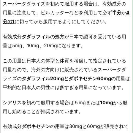
スーパータダライズを初めて服用する場合は、有効成分の
用量に注意して、ピルカッターなどを利用して必ず
半分
か
4
分の
1
に切ってから服用するようにしてください。
有効成分
タダラフィル
の処方が日本で認可を受けている用
量は5mg、10mg、20mgになります。
この用量は日本人の体型と体質を考慮して指定されている
用量なので、海外の方向けに販売されているスーパータダ
ライズの
タダラフィル
20mg
とダポキセチン
60mg
の用量は
平均的な日本人の男性には多すぎる用量になっています。
シアリスを初めて服用する場合は５mgまたは
10mg
から服
用し始めることが推奨されています。
有効成分
ダポキセチン
の用量は30mgと60mgが販売されて