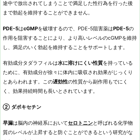
途中で放出されてしまうことで満足した性行為を行った後
まで勃起を維持することができません。
PDE-5
は
cGMP
を破壊するので、PDE-5阻害薬は
PDE-5
の
作用を阻害することにより、より高いレベルのcGMPを維持
し、満足のいく勃起を維持することをサポートします。
有効成分タダラフィルは
水に溶けにくい性質
を持っている
ために、有効成分が徐々に体内に吸収され効果がじっくり
とあらわれます。この
遅効性
の性質から副作用もでにく
く、効果持続時間も長いとされています。
②
ダポキセチン
早漏
は脳内の神経系において
セロトニン
と呼ばれる化学物
質のレベルが上昇すると防ぐことができるという研究がな