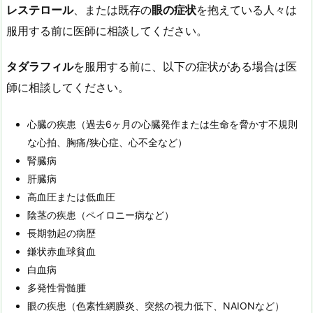
レステロール
、または既存の
眼の症状
を抱えている人々は
服用する前に医師に相談してください。
タダラフィル
を服用する前に、以下の症状がある場合は医
師に相談してください。
心臓の疾患（過去6ヶ月の心臓発作または生命を脅かす不規則
な心拍、胸痛/狭心症、心不全など）
腎臓病
肝臓病
高血圧または低血圧
陰茎の疾患（ペイロニー病など）
長期勃起の病歴
鎌状赤血球貧血
白血病
多発性骨髄腫
眼の疾患（色素性網膜炎、突然の視力低下、NAIONなど）