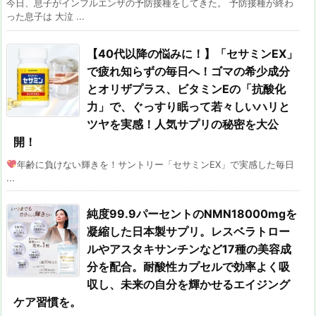
今日、息子がインフルエンザの予防接種をしてきた。 予防接種が終わ
った息子は 大泣 ...
【40代以降の悩みに！】「セサミンEX」
で疲れ知らずの毎日へ！ゴマの希少成分
とオリザプラス、ビタミンEの「抗酸化
力」で、ぐっすり眠って若々しいハリと
ツヤを実感！人気サプリの秘密を大公
開！
年齢に負けない輝きを！サントリー「セサミンEX」で実感した毎日
...
純度99.9パーセントのNMN18000mgを
凝縮した日本製サプリ。レスベラトロー
ルやアスタキサンチンなど17種の美容成
分を配合。耐酸性カプセルで効率よく吸
収し、未来の自分を輝かせるエイジング
ケア習慣を。