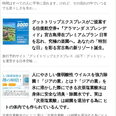
時間はすべての人に平等に流れます。けれど、その流れの中でいつま
でも若々しさを失わ ...
グットトリップエクスプレスがご提案す
る往復航空券+『アラマンダ スプレンデ
ィド』宮古島滞在プレミアムプラン 日常
を忘れ、究極の楽園へ。あなたの「特別
な日」を彩る宮古島の新リゾート誕生。
旅行予約サイト『グッドトリップエクスプレス（以下：グットリ）』
を運営する日本空輸 ...
人にやさしい微弱酸性 ウイルスを強力除
菌！「ジアの素」とは？「ジアの素」を
水に溶かした際にできる次亜塩素酸水は
身体に安全な消臭・除菌水です。実は
「次亜塩素酸」は細菌を退治する為に ヒ
トの体内でも作られているんです。
次亜塩素酸水のヒミツ 実は「次亜塩素酸」は細菌を退治する為にヒト