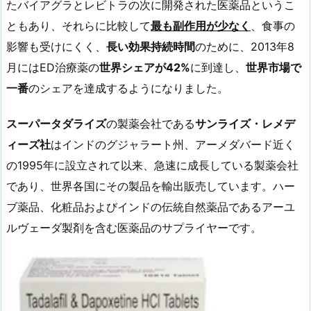
たバイアグラとレビトラの次に開発された医薬品というこ
ともあり、それらに比較して
最も副作用が少なく
、食事の
影響も受けにくく、
長い効果持続時間
のために、2013年8
月にはED治療薬の
世界シェアが
42%
に到達し、
世界市場で
一番
のシェアを達成するようになりました。
スーパータダライズ
の製薬会社である
サンライズ・レメデ
ィーズ社
はインドのグジャラート州、アーメダバード近く
の1995年に設立されて以来、急速に成長している製薬会社
であり、世界各国にその製品を輸出販売しています。ハー
ブ薬品、化粧品およびインドの伝統自然薬品であるアーユ
ルヴェーダ製剤を含む医薬品のサプライヤーです。