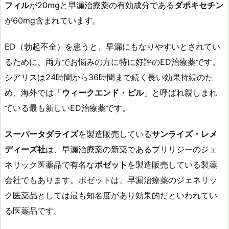
フィル
が20mgと早漏治療薬の有効成分である
ダポキセチン
が60mg含まれています。
ED（勃起不全）を患うと、早漏にもなりやすいとされてい
るために、両方でお悩みの方に特に好評のED治療薬です。
シアリスは24時間から36時間まで続く長い効果持続のた
め、海外では「
ウィークエンド・ピル
」と呼ばれ親しまれ
ている最も新しいED治療薬です。
スーパータダライズ
を製造販売している
サンライズ・レメ
ディーズ社
は、早漏治療薬の新薬であるプリリジーのジェ
ネリック医薬品で有名な
ポゼット
を製造販売している製薬
会社でもあります。ポゼットは、早漏治療薬のジェネリッ
ク医薬品としては最も知名度があり効果的だといわれてい
る医薬品です。