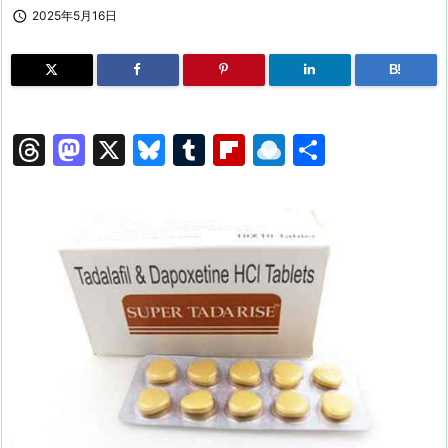

2025年5月16日
B!
T
M
X
Bl
T
Fl
R
共
hr
a
u
u
ip
ai
有
e
st
e
m
b
n
a
o
s
bl
o
dr
d
d
k
r
ar
o
s
o
y
d
p.
n
io