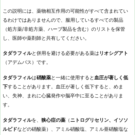
この説明には、薬物相互作用の可能性がすべて含まれてい
るわけではありませんので、服用しているすべての製品
（処方薬/非処方薬、ハーブ製品を含む）のリストを保管
し、医師や薬剤師と共有してください。
タダラフィル
と併用を避ける必要がある薬は
リオシグアト
（アデムパス）です。
タダラフィル
は
硝酸薬
と一緒に使用すると
血圧が著しく低
下
することがあります。血圧が著しく低下すると、めま
い、失神、まれに心臓発作や脳卒中に至ることがありま
す。
タダラフィル
を、
狭心症の薬
（
ニトログリセリン、イソソ
ルビド
などの硝酸薬）、アミル硝酸塩、アミル亜硝酸塩な