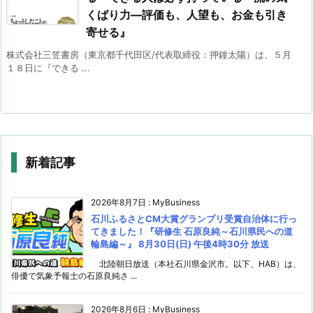
くばり力―評価も、人望も、お金も引き
寄せる』
株式会社三笠書房（東京都千代田区/代表取締役：押鐘太陽）は、５月
１８日に『できる ...
新着記事
2026年8月7日
:
MyBusiness
石川ふるさとCM大賞グランプリ受賞自治体に行っ
てきました！『研修生 石原良純～石川県民への道
輪島編～』 8月30日(日) 午後4時30分 放送
北陸朝日放送（本社石川県金沢市。以下、HAB）は、
俳優で気象予報士の石原良純さ ...
2026年8月6日
:
MyBusiness