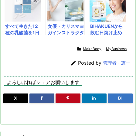
バオール、ビオタ
+ WELLMOTT
鉛・アルギニン・
ミン配合で疲労回
O』で、高濃度・
高麗人参が漲る活
復＆脂肪燃焼を強
高吸収・持続型ケ
力を呼び覚ます。
力サポート、毎日
アを実現！ 視界
夜の悩み、日中の
すべて生きた12
女優・カリスマヨ
BIHAKUENから
をアクティブにす
の健康と美容をサ
だるさに終止符
種の乳酸菌を1日
ガインストラクタ
飲む日焼け止め
る指定医薬部外
ポートする9種の
を。信頼の野中烏
1粒で摂る！ プロ
ー松本莉緒さんを
「UVシールド」
品！
ビタミンも凝縮！
犀園が贈る、活力
バイオティクスサ
起用！飲むスマー
が出てる！一歩上
みなぎる毎日への

MakeBody
,
MyBusiness
プリメント『マル
トケア食品『Ch
を行く飲む日焼け
新習慣！
チ乳酸菌Prime』
aklla Powder
止め！紫外線防止

Posted by
管理者・恵一
WEB限定発売 乳
（チャクラパウダ
と美白を同時に実
酸菌マルチ配合で
ー）』 ～発売開
現！
腸とのマッチング
始から話題の新し
よろしければシェアお願いします
力UP！SNS無料
いダイエットサポ
プレゼント企画も
ートサプリ～
実施
B!