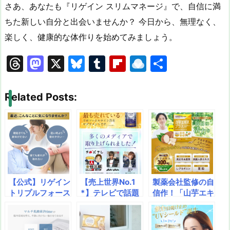
さあ、あなたも『リゲイン スリムマネージ』で、自信に満
ちた新しい自分と出会いませんか？ 今日から、無理なく、
楽しく、健康的な体作りを始めてみましょう。
T
M
X
Bl
T
Fl
R
共
hr
a
u
u
ip
ai
有
e
st
e
m
b
n
Related Posts:
a
o
s
bl
o
dr
d
d
k
r
ar
o
s
o
y
d
p.
n
io
【公式】リゲイン
【売上世界No.1
製薬会社監修の自
トリプルフォース
*】テレビで話題
信作！「山芋エキ
EX — 疲れ・脂
の次世代型ルテイ
スプラス」で、中
肪・糖化にトリプ
ンサプリ！ 『LIP
高年男性の「もっ
ルアプローチ！リ
OSOME LUTEIN
と！」を応援。亜