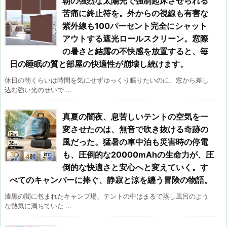
朝の強烈な太陽光で強制起床させられる
苦痛に終止符を。外からの視線も有害な
紫外線も100パーセント完全にシャット
アウトする遮光ロールスクリーン。窓際
の暑さと結露の不快感を放置すると、毎
日の睡眠の質と部屋の快適性が崩壊し続けます。
休日の朝くらいは時間を気にせずゆっくり眠りたいのに、窓から差し
込む強い光のせいで ...
真夏の闇夜、息苦しいテントの空気を一
変させたのは、無音で吹き抜ける奇跡の
風だった。猛暑の車中泊も災害時の停電
も、圧倒的な20000mAhの生命力が、圧
倒的な快適さと安心へと変えていく。す
べてのキャンパーに捧ぐ、静寂と涼を纏う冒険の物語。
漆黒の闇に包まれたキャンプ場、テントの中はまるで蒸し風呂のよう
な熱気に満ちていた ...