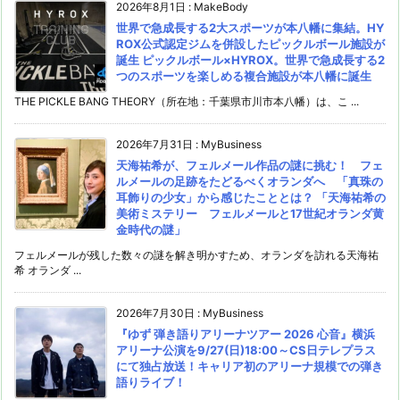
2026年8月1日
:
MakeBody
世界で急成長する2大スポーツが本八幡に集結。HY
ROX公式認定ジムを併設したピックルボール施設が
誕生 ピックルボール×HYROX。世界で急成長する2
つのスポーツを楽しめる複合施設が本八幡に誕生
THE PICKLE BANG THEORY（所在地：千葉県市川市本八幡）は、こ ...
2026年7月31日
:
MyBusiness
天海祐希が、フェルメール作品の謎に挑む！ フェ
ルメールの足跡をたどるべくオランダへ 「真珠の
耳飾りの少女」から感じたこととは？ 「天海祐希の
美術ミステリー フェルメールと17世紀オランダ黄
金時代の謎」
フェルメールが残した数々の謎を解き明かすため、オランダを訪れる天海祐
希 オランダ ...
2026年7月30日
:
MyBusiness
『ゆず 弾き語りアリーナツアー 2026 心音』横浜
アリーナ公演を9/27(日)18:00～CS日テレプラス
にて独占放送！キャリア初のアリーナ規模での弾き
語りライブ！