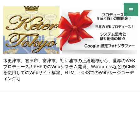


メニュ

サイド

木更津市、君津市、富津市、袖ケ浦市の上総地域から、世界のWEB
前へ
プロデュース！PHPでのWebシステム開発、WordpressなどのCMS

を使用してのWebサイト構築、HTML・CSSでのWebページコーデ
次へ
ィングも

検索