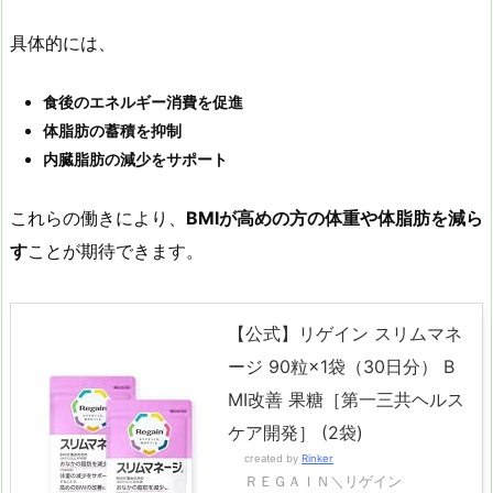
具体的には、
食後のエネルギー消費を促進
体脂肪の蓄積を抑制
内臓脂肪の減少をサポート
これらの働きにより、
BMI
が高めの方の体重や体脂肪を減ら
す
ことが期待できます。
【公式】リゲイン スリムマネ
ージ 90粒×1袋（30日分） B
MI改善 果糖［第一三共ヘルス
ケア開発］ (2袋)
created by
Rinker
ＲＥＧＡＩＮ＼リゲイン