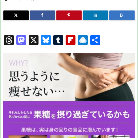
B!
T
M
X
Bl
T
Fl
R
共
hr
a
u
u
ip
ai
有
e
st
e
m
b
n
a
o
s
bl
o
dr
d
d
k
r
ar
o
s
o
y
d
p.
n
io