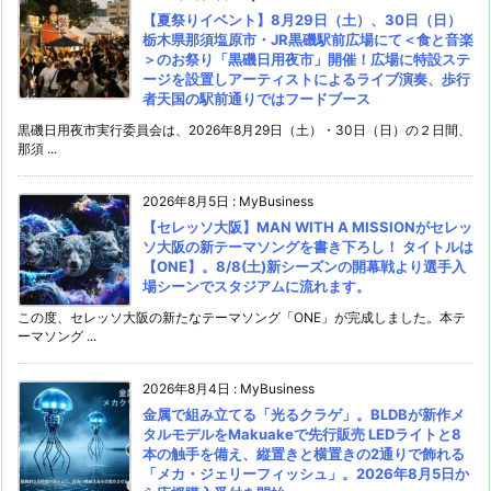
【夏祭りイベント】8月29日（土）、30日（日）
栃木県那須塩原市・JR黒磯駅前広場にて＜食と音楽
＞のお祭り「黒磯日用夜市」開催！広場に特設ステ
ージを設置しアーティストによるライブ演奏、歩行
者天国の駅前通りではフードブース
黒磯日用夜市実行委員会は、2026年8月29日（土）・30日（日）の２日間、
那須 ...
2026年8月5日
:
MyBusiness
【セレッソ大阪】MAN WITH A MISSIONがセレッ
ソ大阪の新テーマソングを書き下ろし！ タイトルは
【ONE】。8/8(土)新シーズンの開幕戦より選手入
場シーンでスタジアムに流れます。
この度、セレッソ大阪の新たなテーマソング「ONE」が完成しました。本テ
ーマソング ...
2026年8月4日
:
MyBusiness
金属で組み立てる「光るクラゲ」。BLDBが新作メ
タルモデルをMakuakeで先行販売 LEDライトと8
本の触手を備え、縦置きと横置きの2通りで飾れる
「メカ・ジェリーフィッシュ」。2026年8月5日か