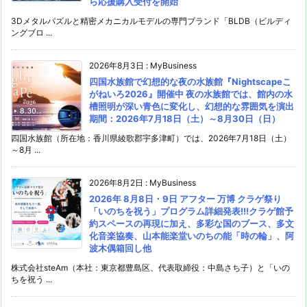
ら応援購入受付を開始
3Dメタルパズルと精密メカニカルモデルの専門ブランド「BLDB（ビルディ
ングブロ ...
2026年8月3日
:
MyBusiness
四国水族館で幻想的な夜の水族館『Nightscapeこ
がねいろ2026』開催中 夜の水族館では、館内の水
槽照明が深い青色に変化し、幻想的な雰囲気を演出
期間：2026年7月18日（土）～8月30日（日）
四国水族館（所在地：香川県綾歌郡宇多津町）では、2026年7月18日（土）
～8月 ...
2026年8月2日
:
MyBusiness
2026年 8月8日・9日 アフター 万博 クラゲ祭り
「いのちを祝う」プログラム詳細発表!!!クラゲ館予
約スペースの再現に加え、多彩な国のブース、多文
化音楽協奏、山本能楽堂いのちの能「時の輪」、阿
波木偶箱回し他
株式会社steAm（本社：東京都豊島区、代表取締役：中島さち子）と「いの
ちを祝う ...