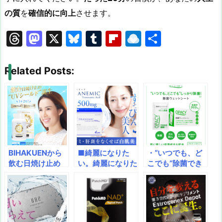
の質
を
確信的に向上
させます。
T
M
X
Bl
T
Fl
R
共
hr
a
u
u
ip
ai
有
e
st
e
m
b
n
Related Posts:
a
o
s
bl
o
dr
d
d
k
r
ar
o
s
o
y
d
p.
n
io
BIHAKUENから
■綺麗になりた
・“いつでも、ど
飲む日焼け止め
い。綺麗になりた
こでも”除菌でき
「UVシールド」
い。シミ（肝斑）
る！・肌にもとっ
が出てる！一歩上
の原因メラニンを
てもやさしい！・
を行く飲む日焼け
抑制♪あのトラン
衛生面にも配慮！
止め！紫外線防止
シーノと同成分ト
身のまわりのも
と美白を同時に実
ラネキサム酸を配
の、なんでも除