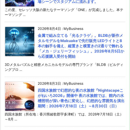
場シーンでスタジアムに流れます。
この度、セレッソ大阪の新たなテーマソング「ONE」が完成しました。本テ
ーマソング ...
2026年8月4日
:
MyBusiness
金属で組み立てる「光るクラゲ」。BLDBが新作メ
タルモデルをMakuakeで先行販売 LEDライトと8
本の触手を備え、縦置きと横置きの2通りで飾れる
「メカ・ジェリーフィッシュ」。2026年8月5日か
ら応援購入受付を開始
3Dメタルパズルと精密メカニカルモデルの専門ブランド「BLDB（ビルディ
ングブロ ...
2026年8月3日
:
MyBusiness
四国水族館で幻想的な夜の水族館『Nightscapeこ
がねいろ2026』開催中 夜の水族館では、館内の水
槽照明が深い青色に変化し、幻想的な雰囲気を演出
期間：2026年7月18日（土）～8月30日（日）
四国水族館（所在地：香川県綾歌郡宇多津町）では、2026年7月18日（土）
～8月 ...