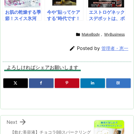
現！
合しています。
菌！衛生的な使い
切りタイプ
お肌の乾燥する季
今や“貼ってケア
エストロゲネック
節！スイス氷河
する”時代です！
スデポットは、ボ
水、エクトインな
睡眠ケアやダイエ
ディビルダー、ア
ど独自の成分配合
ットなど驚きの全
スリート、フィッ

MakeBody
,
MyBusiness
で、肌の保水力を
24種！！なにか
トネスファンにと
改善。[BHE]パワ
と大変。働く女性
っての筋肉作りを

Posted by
管理者・恵一
ーモイスト・セラ
の体調管理。
栄養補給学的にサ
ム1.5mlは、保湿
ポートします。引
ケア用のセラムで
き締まった筋肉を
よろしければシェアお願いします
す。
身に付けたい方に
とってのソリュー
ションです。
B!

Next
【飲む美容液】チョコラBBスパークリング