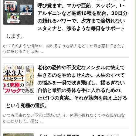
呼び覚ます。マカや亜鉛、スッポン、L-
アルギニンなど厳選16種を配合。30日分
の頼れるパワーで、夕方まで途切れない
スタミナと、漲るような毎日をサポート
します。
かつてのような情熱や、溢れるような活力をどこか置き忘れてきたよ
うに感じることはあ ...
老化の恐怖や不安定なメンタルに怯えて
生きるのをやめませんか。人生のすべて
の悩みを一瞬で吹き飛ばし、揺るぎない
自信と最強の身体を手に入れるための、
ただ1つの真実。それが筋肉を鍛え上げる
という究極の選択。
いつも理由のない不安に襲われたり、体調が優れなくてやる気が出な
かったりして、損な ...