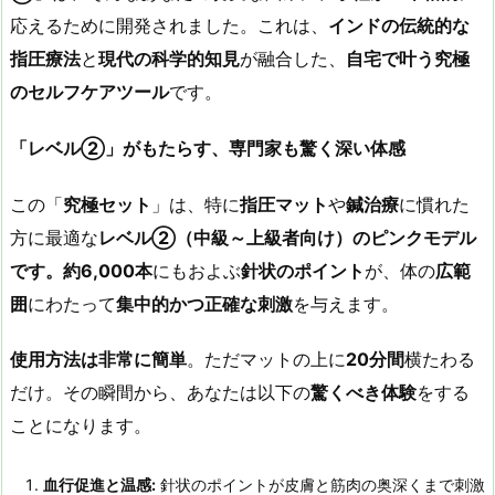
応えるために開発されました。これは、
インドの伝統的な
指圧療法
と
現代の科学的知見
が融合した、
自宅で叶う究極
のセルフケアツール
です。
「レベル
②
」がもたらす、専門家も驚く深い体感
この「
究極セット
」は、特に
指圧マット
や
鍼治療
に慣れた
方に最適な
レベル
②
（中級～上級者向け）のピンクモデル
です。約6,000
本
にもおよぶ
針状のポイント
が、体の
広範
囲
にわたって
集中的かつ正確な刺激
を与えます。
使用方法は非常に簡単
。ただマットの上に
20
分間
横たわる
だけ。その瞬間から、あなたは以下の
驚くべき体験
をする
ことになります。
血行促進と温感:
針状のポイントが皮膚と筋肉の奥深くまで刺激