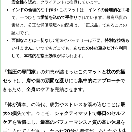
安全性
を認め、クライアントに推奨しています。
インドの倫理的な手作り:
このマットは、
インドの倫理的な工場
で、一つひとつ
愛情を込めて手作り
されています。最高品質の
素材と、公正な労働環境への配慮は、「正規品」であることの
証明です。
面倒なことは一切なし:
電気やバッテリーは不要。
特別な技術も
いりません
。いつでもどこでも、
あなたの体の重みだけ
を利用
して、
本格的な指圧効果
が得られます。
「
指圧の専門家
」の知恵が詰まったこの
マットと枕の究極
セット
は、
肩や首の頑固な凝り
にも
集中的にアプローチ
で
きるため、
全身のケア
を完結させます。
「
体が資本
」の時代、疲労やストレスを溜め込むことは
最
大の損失
です。今こそ、
シャクティマット
で
毎日のセルフ
ケアを習慣
にし、
最高のパフォーマンス
と
質の高い休息
を
手に入れてください。
たった
20
分
の習慣が、あなたの
人生