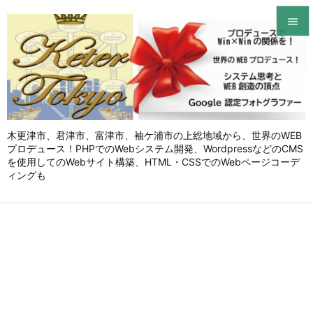


メニュ

サイド

木更津市、君津市、富津市、袖ケ浦市の上総地域から、世界のWEB
前へ
プロデュース！PHPでのWebシステム開発、WordpressなどのCMS

を使用してのWebサイト構築、HTML・CSSでのWebページコーデ
次へ
ィングも

検索