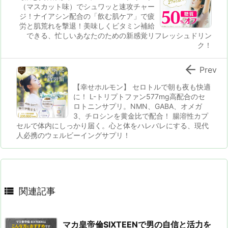
（マスカット味）でシュワッと速攻チャー
ジ！ナイアシン配合の「飲む肌ケア」で疲
労と肌荒れを撃退！美味しくビタミン補給
できる、忙しいあなたのための新感覚リフレッシュドリン
ク！

Prev
【幸せホルモン】 セロトルで朝も夜も快適
に！ L-トリプトファン577mg高配合のセ
ロトニンサプリ。NMN、GABA、オメガ
3、チロシンを黄金比で配合！ 腸溶性カプ
セルで体内にしっかり届く。心と体をハレバレにする、現代
人必携のウェルビーイングサプリ！

関連記事
マカ皇帝倫SIXTEENで男の自信と活力を