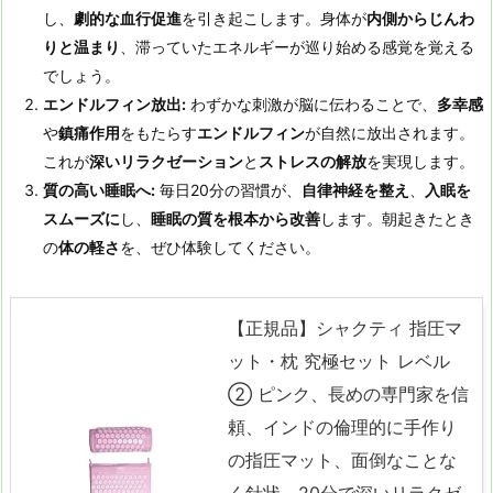
し、
劇的な血行促進
を引き起こします。身体が
内側からじんわ
りと温まり
、滞っていたエネルギーが巡り始める感覚を覚える
でしょう。
エンドルフィン放出:
わずかな刺激が脳に伝わることで、
多幸感
や
鎮痛作用
をもたらす
エンドルフィン
が自然に放出されます。
これが
深いリラクゼーション
と
ストレスの解放
を実現します。
質の高い睡眠へ:
毎日20分の習慣が、
自律神経を整え
、
入眠を
スムーズに
し、
睡眠の質を根本から改善
します。朝起きたとき
の
体の軽さ
を、ぜひ体験してください。
【正規品】シャクティ 指圧マ
ット・枕 究極セット レベル
② ピンク、長めの専門家を信
頼、インドの倫理的に手作り
の指圧マット、面倒なことな
く針状、20分で深いリラクゼ