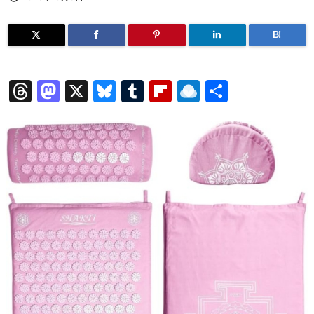
B!
T
M
X
Bl
T
Fl
R
共
hr
a
u
u
ip
ai
有
e
st
e
m
b
n
a
o
s
bl
o
dr
d
d
k
r
ar
o
s
o
y
d
p.
n
io