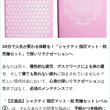
20
分で人生が変わる体験を！「シャクティ
指圧マット・枕
究極セット」で深いリラクゼーションへ
あなたは日々、
慢性的な疲労
、
デスクワークによる体の凝
り
、そして
寝ても取れない疲れ
に悩まされていませんか？
忙しい現代社会において、
心身の深いリラクゼーション
は
贅沢ではなく、
必須のメンテナンス
です。
『
【正規品】シャクティ
指圧マット・枕
究極セット
レベル
②
』は、そんなあなたの切実な悩みに、
手軽かつ本格的
に