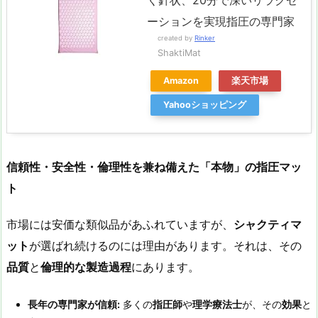
ーションを実現指圧の専門家
created by
Rinker
ShaktiMat
Amazon
楽天市場
Yahooショッピング
信頼性・安全性・倫理性を兼ね備えた「本物」の指圧マッ
ト
市場には安価な類似品があふれていますが、
シャクティマ
ット
が選ばれ続けるのには理由があります。それは、その
品質
と
倫理的な製造過程
にあります。
長年の専門家が信頼:
多くの
指圧師
や
理学療法士
が、その
効果
と