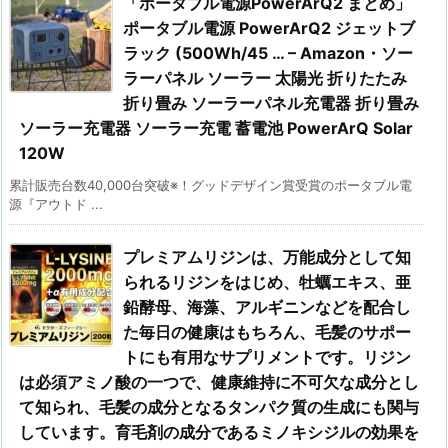
「ポータブル電源PowerArQ2 まとめ」
ポータブル電源 PowerArQ2 ジェットブ
ラック (500Wh/45 … – Amazon・ソー
ラーパネル ソーラー 太陽光 折りたたみ
折り畳み ソーラーパネル充電器 折り畳み
ソーラー充電器 ソーラー充電 蓄電池 PowerArQ Solar
120W
累計販売台数40,000台突破※！グッドデザイン賞受賞のポータブル電
源『アウトド ...
プレミアムリジンは、万能成分として知
られるリジンをはじめ、牡蠣エキス、亜
鉛酵母、海藻、アルギニンなどを配合し
た毎日の健康はもちろん、毛髪のサポー
トにも有用なサプリメントです。リジン
は必須アミノ酸の一つで、健康維持に不可欠な成分とし
て知られ、毛髪の成分となるタンパク質の生成にも関与
しています。育毛剤の成分であるミノキシジルの効果を