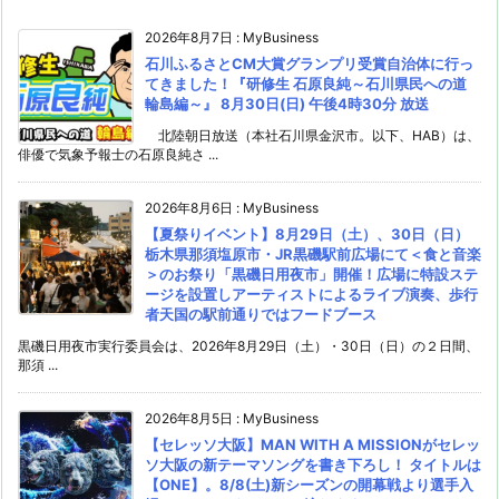
2026年8月7日
:
MyBusiness
石川ふるさとCM大賞グランプリ受賞自治体に行っ
てきました！『研修生 石原良純～石川県民への道
輪島編～』 8月30日(日) 午後4時30分 放送
北陸朝日放送（本社石川県金沢市。以下、HAB）は、
俳優で気象予報士の石原良純さ ...
2026年8月6日
:
MyBusiness
【夏祭りイベント】8月29日（土）、30日（日）
栃木県那須塩原市・JR黒磯駅前広場にて＜食と音楽
＞のお祭り「黒磯日用夜市」開催！広場に特設ステ
ージを設置しアーティストによるライブ演奏、歩行
者天国の駅前通りではフードブース
黒磯日用夜市実行委員会は、2026年8月29日（土）・30日（日）の２日間、
那須 ...
2026年8月5日
:
MyBusiness
【セレッソ大阪】MAN WITH A MISSIONがセレッ
ソ大阪の新テーマソングを書き下ろし！ タイトルは
【ONE】。8/8(土)新シーズンの開幕戦より選手入