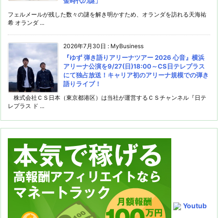
金時代の謎」
フェルメールが残した数々の謎を解き明かすため、オランダを訪れる天海祐
希 オランダ ...
2026年7月30日
:
MyBusiness
『ゆず 弾き語りアリーナツアー 2026 心音』横浜
アリーナ公演を9/27(日)18:00～CS日テレプラス
にて独占放送！キャリア初のアリーナ規模での弾き
語りライブ！
株式会社ＣＳ日本（東京都港区）は当社が運営するＣＳチャンネル『日テ
レプラス ド ...
Youtub