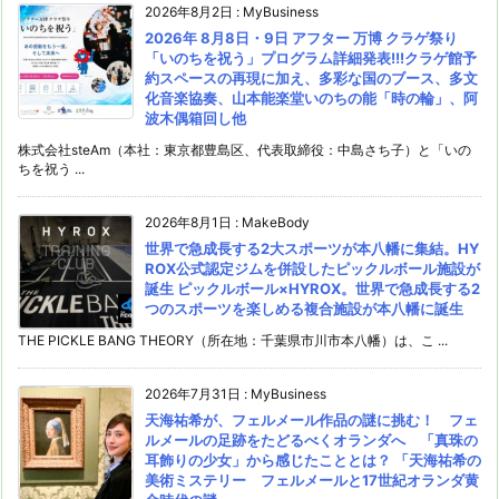
2026年8月2日
:
MyBusiness
2026年 8月8日・9日 アフター 万博 クラゲ祭り
「いのちを祝う」プログラム詳細発表!!!クラゲ館予
約スペースの再現に加え、多彩な国のブース、多文
化音楽協奏、山本能楽堂いのちの能「時の輪」、阿
波木偶箱回し他
株式会社steAm（本社：東京都豊島区、代表取締役：中島さち子）と「いの
ちを祝う ...
2026年8月1日
:
MakeBody
世界で急成長する2大スポーツが本八幡に集結。HY
ROX公式認定ジムを併設したピックルボール施設が
誕生 ピックルボール×HYROX。世界で急成長する2
つのスポーツを楽しめる複合施設が本八幡に誕生
THE PICKLE BANG THEORY（所在地：千葉県市川市本八幡）は、こ ...
2026年7月31日
:
MyBusiness
天海祐希が、フェルメール作品の謎に挑む！ フェ
ルメールの足跡をたどるべくオランダへ 「真珠の
耳飾りの少女」から感じたこととは？ 「天海祐希の
美術ミステリー フェルメールと17世紀オランダ黄