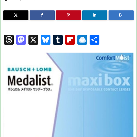
B!
T
M
X
Bl
T
Fl
R
共
hr
a
u
u
ip
ai
有
e
st
e
m
b
n
a
o
s
bl
o
dr
d
d
k
r
ar
o
s
o
y
d
p.
n
io