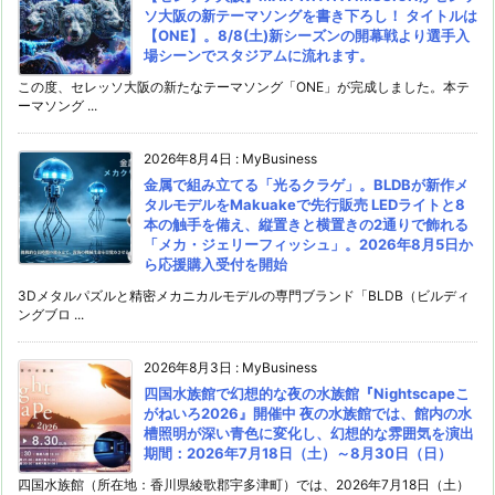
ソ大阪の新テーマソングを書き下ろし！ タイトルは
【ONE】。8/8(土)新シーズンの開幕戦より選手入
場シーンでスタジアムに流れます。
この度、セレッソ大阪の新たなテーマソング「ONE」が完成しました。本テ
ーマソング ...
2026年8月4日
:
MyBusiness
金属で組み立てる「光るクラゲ」。BLDBが新作メ
タルモデルをMakuakeで先行販売 LEDライトと8
本の触手を備え、縦置きと横置きの2通りで飾れる
「メカ・ジェリーフィッシュ」。2026年8月5日か
ら応援購入受付を開始
3Dメタルパズルと精密メカニカルモデルの専門ブランド「BLDB（ビルディ
ングブロ ...
2026年8月3日
:
MyBusiness
四国水族館で幻想的な夜の水族館『Nightscapeこ
がねいろ2026』開催中 夜の水族館では、館内の水
槽照明が深い青色に変化し、幻想的な雰囲気を演出
期間：2026年7月18日（土）～8月30日（日）
四国水族館（所在地：香川県綾歌郡宇多津町）では、2026年7月18日（土）