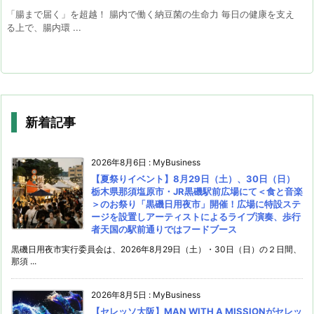
「腸まで届く」を超越！ 腸内で働く納豆菌の生命力 毎日の健康を支え
る上で、腸内環 ...
新着記事
2026年8月6日
:
MyBusiness
【夏祭りイベント】8月29日（土）、30日（日）
栃木県那須塩原市・JR黒磯駅前広場にて＜食と音楽
＞のお祭り「黒磯日用夜市」開催！広場に特設ステ
ージを設置しアーティストによるライブ演奏、歩行
者天国の駅前通りではフードブース
黒磯日用夜市実行委員会は、2026年8月29日（土）・30日（日）の２日間、
那須 ...
2026年8月5日
:
MyBusiness
【セレッソ大阪】MAN WITH A MISSIONがセレッ