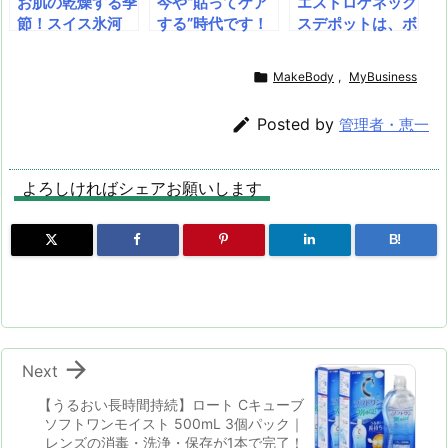
お肌の乾燥する季
今や“貼ってケア
エストロゲネック
節！スイス氷河
する”時代です！
スデポットは、ボ
水、エクトインな
睡眠ケアやダイエ
ディビルダー、ア
ど独自の成分配合
ットなど驚きの全
スリート、フィッ

MakeBody
,
MyBusiness
で、肌の保水力を
24種！！なにか
トネスファンにと
改善。[BHE]パワ
と大変。働く女性
っての筋肉作りを

Posted by
管理者・恵一
ーモイスト・セラ
の体調管理。
栄養補給学的にサ
ム1.5mlは、保湿
ポートします。引
ケア用のセラムで
き締まった筋肉を
よろしければシェアお願いします
す。
身に付けたい方に
とってのソリュー
ションです。
B!

Next
【うるおい長時間持続】ロート Cキューブ
ソフトワンモイスト 500mL 3個パック｜
レンズの消毒・洗浄・保存が1本で完了！