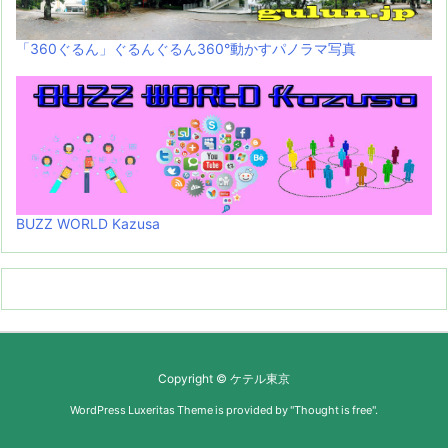
「360ぐるん」ぐるんぐるん360°動かすパノラマ写真
BUZZ WORLD Kazusa
Copyright ©
ケテル東京
WordPress Luxeritas Theme is provided by "
Thought is free
".