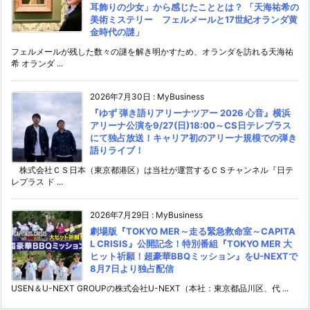
耳飾りの少女」から感じたこととは？ 「天海祐希の
美術ミステリー フェルメールと17世紀オランダ黄
金時代の謎」
フェルメールが残した数々の謎を解き明かすため、オランダを訪れる天海祐
希 オランダ ...
2026年7月30日
:
MyBusiness
『ゆず 弾き語りアリーナツアー 2026 心音』横浜
アリーナ公演を9/27(日)18:00～CS日テレプラス
にて独占放送！キャリア初のアリーナ規模での弾き
語りライブ！
株式会社ＣＳ日本（東京都港区）は当社が運営するＣＳチャンネル『日テ
レプラス ド ...
2026年7月29日
:
MyBusiness
劇場版『TOKYO MER～走る緊急救命室～CAPITA
L CRISIS』公開記念！特別番組『TOKYO MER 大
ヒット祈願！超豪華BBQミッション』をU-NEXTで
8月7日より独占配信
USEN＆U-NEXT GROUPの株式会社U-NEXT（本社：東京都品川区、代 ...