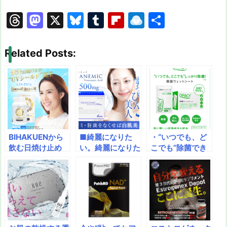
T
M
X
Bl
T
Fl
R
共
hr
a
u
u
ip
ai
有
e
st
e
m
b
n
Related Posts:
a
o
s
bl
o
dr
d
d
k
r
ar
o
s
o
y
d
p.
n
io
BIHAKUENから
■綺麗になりた
・“いつでも、ど
飲む日焼け止め
い。綺麗になりた
こでも”除菌でき
「UVシールド」
い。シミ（肝斑）
る！・肌にもとっ
が出てる！一歩上
の原因メラニンを
てもやさしい！・
を行く飲む日焼け
抑制♪あのトラン
衛生面にも配慮！
止め！紫外線防止
シーノと同成分ト
身のまわりのも
と美白を同時に実
ラネキサム酸を配
の、なんでも除
現！
合しています。
菌！衛生的な使い
切りタイプ