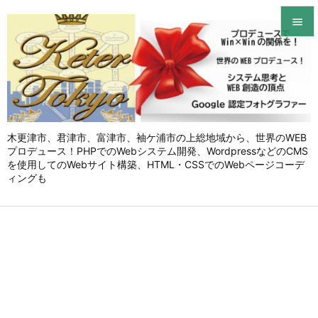


メニュ

サイド

木更津市、君津市、富津市、袖ケ浦市の上総地域から、世界のWEB
前へ
プロデュース！PHPでのWebシステム開発、WordpressなどのCMS

を使用してのWebサイト構築、HTML・CSSでのWebページコーデ
次へ
ィングも

検索