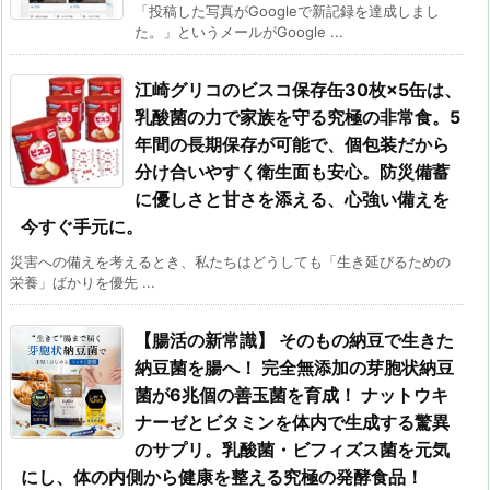
「投稿した写真がGoogleで新記録を達成しまし
た。」というメールがGoogle ...
江崎グリコのビスコ保存缶30枚×5缶は、
乳酸菌の力で家族を守る究極の非常食。5
年間の長期保存が可能で、個包装だから
分け合いやすく衛生面も安心。防災備蓄
に優しさと甘さを添える、心強い備えを
今すぐ手元に。
災害への備えを考えるとき、私たちはどうしても「生き延びるための
栄養」ばかりを優先 ...
【腸活の新常識】 そのもの納豆で生きた
納豆菌を腸へ！ 完全無添加の芽胞状納豆
菌が6兆個の善玉菌を育成！ ナットウキ
ナーゼとビタミンを体内で生成する驚異
のサプリ。乳酸菌・ビフィズス菌を元気
にし、体の内側から健康を整える究極の発酵食品！