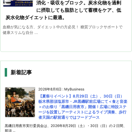
消化・吸収をブロック。炭水化物を過剰
に摂取しても脂肪として蓄積をケア、低
炭水化物ダイエットに最適。
血糖が気になる方、ダイエット中の方必見！ 糖質ブロックサポートで
健康スリムな自分 ...
新着記事
2026年8月6日
:
MyBusiness
【夏祭りイベント】8月29日（土）、30日（日）
栃木県那須塩原市・JR黒磯駅前広場にて＜食と音楽
＞のお祭り「黒磯日用夜市」開催！広場に特設ステ
ージを設置しアーティストによるライブ演奏、歩行
者天国の駅前通りではフードブース
黒磯日用夜市実行委員会は、2026年8月29日（土）・30日（日）の２日間、
那須 ...