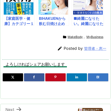
種のビタミンも同
よる健康サポート
軽に栄養補給が可
時補給。国内工場
が期待できます。
能。美容にいい成
生産の安心サプリ
本品は口の中で素
分もカバーしてお
【家庭医学・健
BIHAKUENから
■綺麗になりた
で、忙しい女性の
早く溶けるチェリ
り、女性も必見で
康】カテゴリー１
飲む日焼け止め
い。綺麗になりた
美容と活力をサポ
ー味です。
す。健康維持やエ
位獲得中『服用危
「UVシールド」
い。シミ（肝斑）
ート！
イジングケアに
険 飲むと寿命が
が出てる！一歩上
の原因メラニンを

MakeBody
,
MyBusiness
縮む薬・サプリ―
を行く飲む日焼け
抑制♪あのトラン
――疲れ、息切
止め！紫外線防止
シーノと同成分ト

Posted by
管理者・恵一
れ、めまい、不
と美白を同時に実
ラネキサム酸を配
眠、物忘れ』著者
現！
合しています。
鈴木祐。出版して
よろしければシェアお願いします
１５カ月目の快
挙。
B!

Next