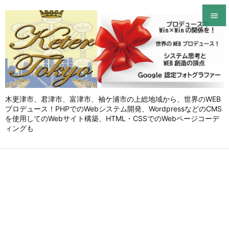


メニュ

サイド

木更津市、君津市、富津市、袖ケ浦市の上総地域から、世界のWEB
前へ
プロデュース！PHPでのWebシステム開発、WordpressなどのCMS

を使用してのWebサイト構築、HTML・CSSでのWebページコーデ
次へ
ィングも

検索