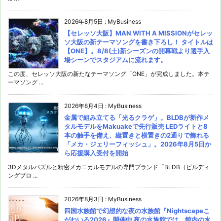
2026年8月5日
:
MyBusiness
【セレッソ大阪】MAN WITH A MISSIONがセレッ
ソ大阪の新テーマソングを書き下ろし！ タイトルは
【ONE】。8/8(土)新シーズンの開幕戦より選手入
場シーンでスタジアムに流れます。
この度、セレッソ大阪の新たなテーマソング「ONE」が完成しました。本テ
ーマソング ...
2026年8月4日
:
MyBusiness
金属で組み立てる「光るクラゲ」。BLDBが新作メ
タルモデルをMakuakeで先行販売 LEDライトと8
本の触手を備え、縦置きと横置きの2通りで飾れる
「メカ・ジェリーフィッシュ」。2026年8月5日か
ら応援購入受付を開始
3Dメタルパズルと精密メカニカルモデルの専門ブランド「BLDB（ビルディ
ングブロ ...
2026年8月3日
:
MyBusiness
四国水族館で幻想的な夜の水族館『Nightscapeこ
がねいろ2026』開催中 夜の水族館では、館内の水