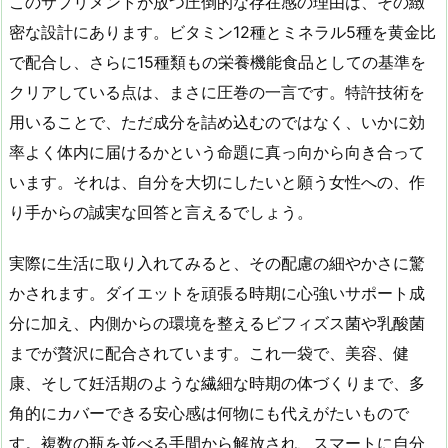
このサプリメントが放つ圧倒的な存在感の理由は、その緻
密な設計にあります。ビタミン12種とミネラル5種を黄金比
で配合し、さらに15種類もの栄養機能食品としての基準を
クリアしている点は、まさに圧巻の一言です。特許技術を
用いることで、ただ成分を詰め込むのではなく、いかに効
率よく体内に届けるかという命題に真っ向から向き合って
います。それは、自分を大切にしたいと願う女性への、作
り手からの誠実な回答と言えるでしょう。
実際に生活に取り入れてみると、その配慮の細やかさに驚
かされます。ダイエットを頑張る時期に心強いサポート成
分に加え、内側からの環境を整えるビフィズス菌や乳酸菌
までが贅沢に配合されています。これ一袋で、美容、健
康、そして妊活期のような繊細な時期の体づくりまで、多
角的にカバーできる安心感は何物にも代えがたいもので
す。複数の瓶を並べる手間から解放され、スマートに自分