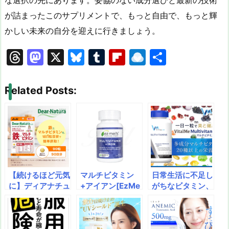
が詰まったこのサプリメントで、もっと自由で、もっと輝
かしい未来の自分を迎えに行きましょう。
T
M
X
Bl
T
Fl
R
共
hr
a
u
u
ip
ai
有
e
st
e
m
b
n
Related Posts:
a
o
s
bl
o
dr
d
d
k
r
ar
o
s
o
y
d
p.
n
io
【続けるほど元気
マルチビタミン
日常生活に不足し
に】ディアナチュ
+アイアン[EzMe
がちなビタミン、
ラ「鉄×マルチビ
lts社製] エネルギ
ミネラルをはじ
タミン」で貧血・
ーレベルを健康的
め、20種以上の
だるさを集中ケ
に維持する働き
栄養素が含まれる
ア！1日1粒で14
や、抗酸化作用に
サプリメント、手