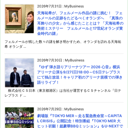
2026年7月31日
:
MyBusiness
天海祐希が、フェルメール作品の謎に挑む！ フェ
ルメールの足跡をたどるべくオランダへ 「真珠の
耳飾りの少女」から感じたこととは？ 「天海祐希の
美術ミステリー フェルメールと17世紀オランダ黄
金時代の謎」
フェルメールが残した数々の謎を解き明かすため、オランダを訪れる天海祐
希 オランダ ...
2026年7月30日
:
MyBusiness
『ゆず 弾き語りアリーナツアー 2026 心音』横浜
アリーナ公演を9/27(日)18:00～CS日テレプラス
にて独占放送！キャリア初のアリーナ規模での弾き
語りライブ！
株式会社ＣＳ日本（東京都港区）は当社が運営するＣＳチャンネル『日テ
レプラス ド ...
2026年7月29日
:
MyBusiness
劇場版『TOKYO MER～走る緊急救命室～CAPITA
L CRISIS』公開記念！特別番組『TOKYO MER 大
ヒット祈願！超豪華BBQミッション』をU-NEXTで