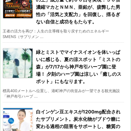
濃縮マカとＮＭＮ、亜鉛が、疲弊した男
性の「活気と支配力」を回復し、揺るぎ
ない自信と成功をもたらす。
王者の活力を再び：人生の主導権を取り戻すためのエネルギー
SMENS（サプリメン ...
緑とミストでマイナスイオンを体いっぱ
いに感じる、夏の涼スポット「ミストの
森」が7/17から神戸布引ハーブ園に登
場！ 夕刻のハーブ園は涼しい「癒しのス
ポット」にもなります。
標高400メートルへ位置し、港町神戸の街並みが一望できる観光施設
「神戸布引ハーブ ...
白インゲン豆エキスが1200mg配合され
たサプリメント。炭水化物がブドウ糖に
変わる過程の阻害をサポートし、糖質の