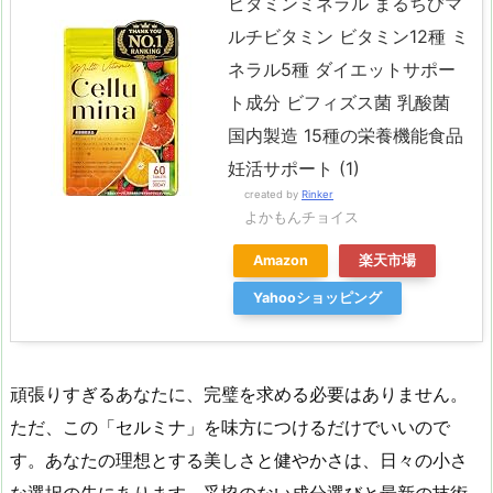
ビタミンミネラル まるちびマ
ルチビタミン ビタミン12種 ミ
ネラル5種 ダイエットサポー
ト成分 ビフィズス菌 乳酸菌
国内製造 15種の栄養機能食品
妊活サポート (1)
created by
Rinker
よかもんチョイス
Amazon
楽天市場
Yahooショッピング
頑張りすぎるあなたに、完璧を求める必要はありません。
ただ、この「セルミナ」を味方につけるだけでいいので
す。あなたの理想とする美しさと健やかさは、日々の小さ
な選択の先にあります。妥協のない成分選びと最新の技術