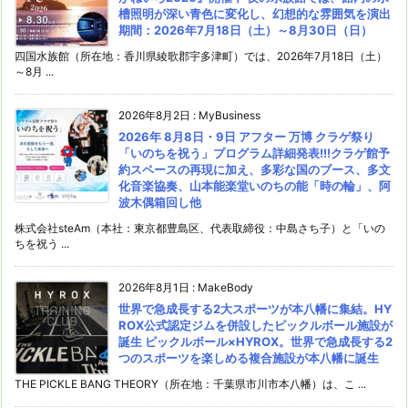
槽照明が深い青色に変化し、幻想的な雰囲気を演出
期間：2026年7月18日（土）～8月30日（日）
四国水族館（所在地：香川県綾歌郡宇多津町）では、2026年7月18日（土）
～8月 ...
2026年8月2日
:
MyBusiness
2026年 8月8日・9日 アフター 万博 クラゲ祭り
「いのちを祝う」プログラム詳細発表!!!クラゲ館予
約スペースの再現に加え、多彩な国のブース、多文
化音楽協奏、山本能楽堂いのちの能「時の輪」、阿
波木偶箱回し他
株式会社steAm（本社：東京都豊島区、代表取締役：中島さち子）と「いの
ちを祝う ...
2026年8月1日
:
MakeBody
世界で急成長する2大スポーツが本八幡に集結。HY
ROX公式認定ジムを併設したピックルボール施設が
誕生 ピックルボール×HYROX。世界で急成長する2
つのスポーツを楽しめる複合施設が本八幡に誕生
THE PICKLE BANG THEORY（所在地：千葉県市川市本八幡）は、こ ...