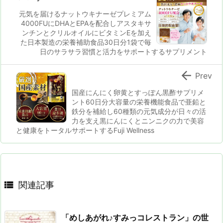
元気を届けるナットウキナーゼプレミアム
4000FUにDHAとEPAを配合しアスタキサ
ンチンとクリルオイルにビタミンEを加え
た日本製造の栄養補助食品30日分1袋で毎
日のサラサラ習慣と活力をサポートするサプリメント

Prev
国産にんにく卵黄とすっぽん黒酢サプリメ
ント60日分大容量の栄養機能食品で亜鉛と
鉄分を補給し60種類の元気成分が日々の活
力を支え黒にんにくとニンニクの力で美容
と健康をトータルサポートするFuji Wellness

関連記事
「めしあがれ♪すみっコレストラン」の世