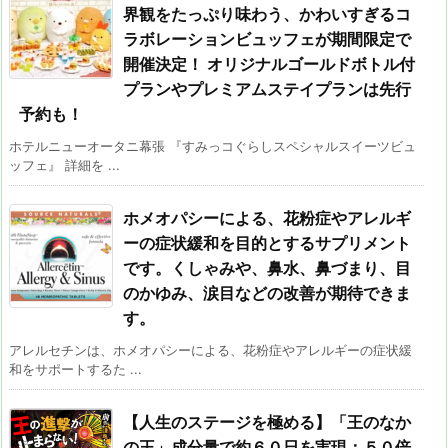
界観をたっぷり味わう、かわいすぎるコ
ラボレーションビュッフェが期間限定で
開催決定！ オリジナルゴールドボトル付
プランやプレミアムステイプランは先行
予約も！
ホテルニューオータニ幕張 『すみっコぐらしスペシャルスイーツビュ
ッフェ』 詳細を ...
ホメオパシーによる、花粉症やアレルギ
ーの症状緩和を目的とするサプリメント
です。くしゃみや、鼻水、鼻づまり、目
のかゆみ、涙目などの改善が期待できま
す。
アレルセチンは、ホメオパシーによる、花粉症やアレルギーの症状緩
和をサポートするた ...
【人生のステージを極める】「王のなか
の王」成分量で約６０日を実現：５０倍