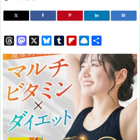
B!
T
M
X
Bl
T
Fl
R
共
hr
a
u
u
ip
ai
有
e
st
e
m
b
n
a
o
s
bl
o
dr
d
d
k
r
ar
o
s
o
y
d
p.
n
io