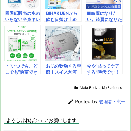
n
io
四国紙販売の水の
BIHAKUENから
■綺麗になりた
いらない全身キレ
飲む日焼け止め
い。綺麗になりた
イセット、長期保
「UVシールド」
い。シミ（肝斑）
存可能な災害用備
が出てる！一歩上
の原因メラニンを
蓄の決定版、断水
を行く飲む日焼け
抑制♪あのトラン
時の不快感を解消
止め！紫外線防止
シーノと同成分ト
する防災グッズ、
と美白を同時に実
ラネキサム酸を配
体拭きからシャン
現！
合しています。
プーまで完結し避
・“いつでも、ど
お肌の乾燥する季
今や“貼ってケア
難生活の尊厳を守
こでも”除菌でき
節！スイス氷河
する”時代です！
る、家族全員で使
る！・肌にもとっ
水、エクトインな
睡眠ケアやダイエ
える究極の衛生対
てもやさしい！・
ど独自の成分配合
ットなど驚きの全
策セット

MakeBody
,
MyBusiness
衛生面にも配慮！
で、肌の保水力を
24種！！なにか
身のまわりのも
改善。[BHE]パワ
と大変。働く女性

Posted by
管理者・恵一
の、なんでも除
ーモイスト・セラ
の体調管理。
菌！衛生的な使い
ム1.5mlは、保湿
切りタイプ
ケア用のセラムで
よろしければシェアお願いします
す。