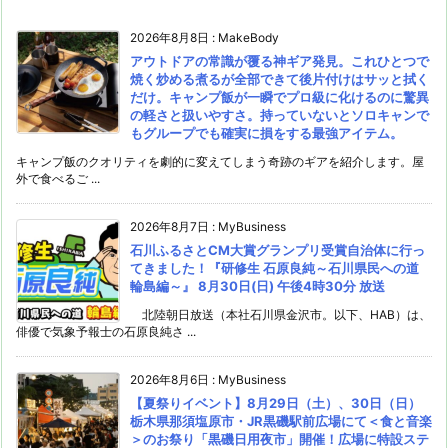
2026年8月8日
:
MakeBody
アウトドアの常識が覆る神ギア発見。これひとつで
焼く炒める煮るが全部できて後片付けはサッと拭く
だけ。キャンプ飯が一瞬でプロ級に化けるのに驚異
の軽さと扱いやすさ。持っていないとソロキャンで
もグループでも確実に損をする最強アイテム。
キャンプ飯のクオリティを劇的に変えてしまう奇跡のギアを紹介します。屋
外で食べるご ...
2026年8月7日
:
MyBusiness
石川ふるさとCM大賞グランプリ受賞自治体に行っ
てきました！『研修生 石原良純～石川県民への道
輪島編～』 8月30日(日) 午後4時30分 放送
北陸朝日放送（本社石川県金沢市。以下、HAB）は、
俳優で気象予報士の石原良純さ ...
2026年8月6日
:
MyBusiness
【夏祭りイベント】8月29日（土）、30日（日）
栃木県那須塩原市・JR黒磯駅前広場にて＜食と音楽
＞のお祭り「黒磯日用夜市」開催！広場に特設ステ