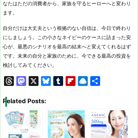
なたはただの消費者から、家族を守るヒーローへと変わり
ます。
自分だけは大丈夫という根拠のない自信は、今日で終わり
にしましょう。この小さなネイビーのケースに詰まった安
心が、最悪のシナリオを最高の結末へと変えてくれるはず
です。未来の自分と家族のために、今できる最高の投資を
検討してみてください。
T
M
X
Bl
T
Fl
R
共
hr
a
u
u
ip
ai
有
e
st
e
m
b
n
Related Posts:
a
o
s
bl
o
dr
d
d
k
r
ar
o
s
o
y
d
p.