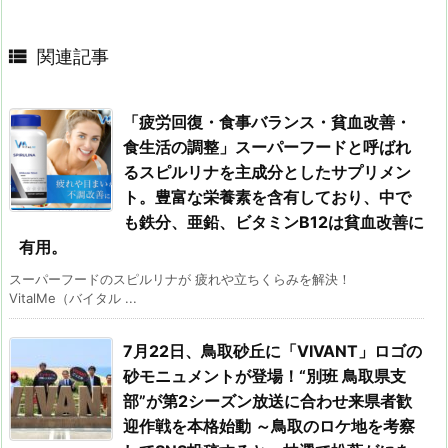

関連記事
「疲労回復・食事バランス・貧血改善・
食生活の調整」スーパーフードと呼ばれ
るスピルリナを主成分としたサプリメン
ト。豊富な栄養素を含有しており、中で
も鉄分、亜鉛、ビタミンB12は貧血改善に
有用。
スーパーフードのスピルリナが 疲れや立ちくらみを解決！
VitalMe（バイタル ...
7月22日、鳥取砂丘に「VIVANT」ロゴの
砂モニュメントが登場！“別班 鳥取県支
部”が第2シーズン放送に合わせ来県者歓
迎作戦を本格始動 ～鳥取のロケ地を考察