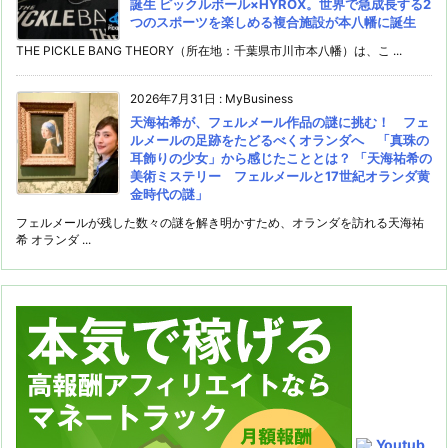
誕生 ピックルボール×HYROX。世界で急成長する2
つのスポーツを楽しめる複合施設が本八幡に誕生
THE PICKLE BANG THEORY（所在地：千葉県市川市本八幡）は、こ ...
2026年7月31日
:
MyBusiness
天海祐希が、フェルメール作品の謎に挑む！ フェ
ルメールの足跡をたどるべくオランダへ 「真珠の
耳飾りの少女」から感じたこととは？ 「天海祐希の
美術ミステリー フェルメールと17世紀オランダ黄
金時代の謎」
フェルメールが残した数々の謎を解き明かすため、オランダを訪れる天海祐
希 オランダ ...
Youtub