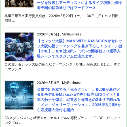
ージを設置しアーティストによるライブ演奏、歩行
者天国の駅前通りではフードブース
黒磯日用夜市実行委員会は、2026年8月29日（土）・30日（日）の２日間、
那須 ...
2026年8月5日
:
MyBusiness
【セレッソ大阪】MAN WITH A MISSIONがセレッ
ソ大阪の新テーマソングを書き下ろし！ タイトルは
【ONE】。8/8(土)新シーズンの開幕戦より選手入
場シーンでスタジアムに流れます。
この度、セレッソ大阪の新たなテーマソング「ONE」が完成しました。本テ
ーマソング ...
2026年8月4日
:
MyBusiness
金属で組み立てる「光るクラゲ」。BLDBが新作メ
タルモデルをMakuakeで先行販売 LEDライトと8
本の触手を備え、縦置きと横置きの2通りで飾れる
「メカ・ジェリーフィッシュ」。2026年8月5日か
ら応援購入受付を開始
3Dメタルパズルと精密メカニカルモデルの専門ブランド「BLDB（ビルディ
ングブロ ...