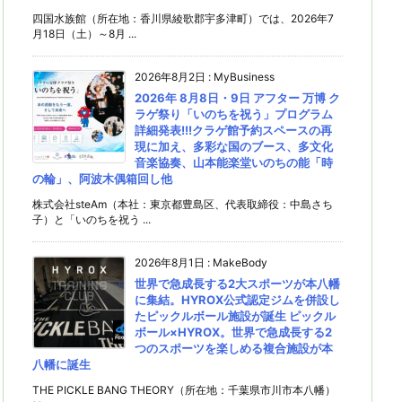
四国水族館（所在地：香川県綾歌郡宇多津町）では、2026年7
月18日（土）～8月 ...
2026年8月2日
:
MyBusiness
2026年 8月8日・9日 アフター 万博 ク
ラゲ祭り「いのちを祝う」プログラム
詳細発表!!!クラゲ館予約スペースの再
現に加え、多彩な国のブース、多文化
音楽協奏、山本能楽堂いのちの能「時
の輪」、阿波木偶箱回し他
株式会社steAm（本社：東京都豊島区、代表取締役：中島さち
子）と「いのちを祝う ...
2026年8月1日
:
MakeBody
世界で急成長する2大スポーツが本八幡
に集結。HYROX公式認定ジムを併設し
たピックルボール施設が誕生 ピックル
ボール×HYROX。世界で急成長する2
つのスポーツを楽しめる複合施設が本
八幡に誕生
THE PICKLE BANG THEORY（所在地：千葉県市川市本八幡）