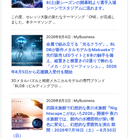
8(土)新シーズンの開幕戦より選手入場
シーンでスタジアムに流れます。
この度、セレッソ大阪の新たなテーマソング「ONE」が完成し
ました。本テーマソング ...
2026年8月4日
:
MyBusiness
金属で組み立てる「光るクラゲ」。BL
DBが新作メタルモデルをMakuakeで
先行販売 LEDライトと8本の触手を備
え、縦置きと横置きの2通りで飾れる
「メカ・ジェリーフィッシュ」。2026
年8月5日から応援購入受付を開始
3Dメタルパズルと精密メカニカルモデルの専門ブランド
「BLDB（ビルディングブロ ...
2026年8月3日
:
MyBusiness
四国水族館で幻想的な夜の水族館『Nig
htscapeこがねいろ2026』開催中 夜の
水族館では、館内の水槽照明が深い青
色に変化し、幻想的な雰囲気を演出 期
間：2026年7月18日（土）～8月30日
（日）