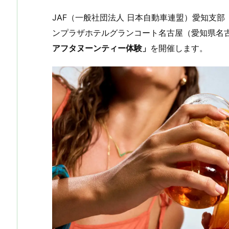
hr
a
u
u
ip
ai
e
st
e
m
b
n
JAF（一般社団法人 日本自動車連盟）愛知支部（
a
o
s
bl
o
dr
ンプラザホテルグランコート名古屋（愛知県名
アフタヌーンティー体験」
を開催します。
d
d
k
r
ar
o
s
o
y
d
p.
n
io