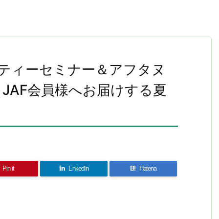
スティーセミナー＆アフタヌ
JAF会員様へお届けする夏
Pin it
LinkedIn
B!
Hatena
共