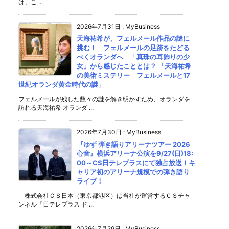
は、こ ...
2026年7月31日
:
MyBusiness
天海祐希が、フェルメール作品の謎に
挑む！ フェルメールの足跡をたどる
べくオランダへ 「真珠の耳飾りの少
女」から感じたこととは？ 「天海祐希
の美術ミステリー フェルメールと17
世紀オランダ黄金時代の謎」
フェルメールが残した数々の謎を解き明かすため、オランダを
訪れる天海祐希 オランダ ...
2026年7月30日
:
MyBusiness
『ゆず 弾き語りアリーナツアー 2026
心音』横浜アリーナ公演を9/27(日)18:
00～CS日テレプラスにて独占放送！キ
ャリア初のアリーナ規模での弾き語り
ライブ！
株式会社ＣＳ日本（東京都港区）は当社が運営するＣＳチャ
ンネル『日テレプラス ド ...
2026年7月29日
:
MyBusiness