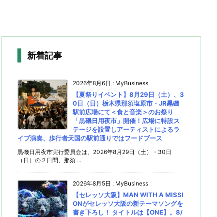
新着記事
2026年8月6日
:
MyBusiness
【夏祭りイベント】8月29日（土）、3
0日（日）栃木県那須塩原市・JR黒磯
駅前広場にて＜食と音楽＞のお祭り
「黒磯日用夜市」開催！広場に特設ス
テージを設置しアーティストによるラ
イブ演奏、歩行者天国の駅前通りではフードブース
黒磯日用夜市実行委員会は、2026年8月29日（土）・30日
（日）の２日間、那須 ...
2026年8月5日
:
MyBusiness
【セレッソ大阪】MAN WITH A MISSI
ONがセレッソ大阪の新テーマソングを
書き下ろし！ タイトルは【ONE】。8/