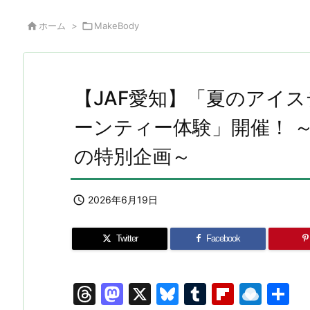

ホーム
>

MakeBody
【JAF愛知】「夏のアイ
ーンティー体験」開催！ ～
の特別企画～

2026年6月19日
Twitter
Facebook
T
M
X
Bl
T
Fl
R