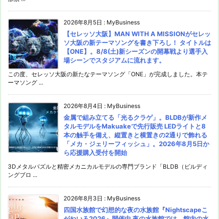
2026年8月5日
:
MyBusiness
【セレッソ大阪】MAN WITH A MISSIONがセレッ
ソ大阪の新テーマソングを書き下ろし！ タイトルは
【ONE】。8/8(土)新シーズンの開幕戦より選手入
場シーンでスタジアムに流れます。
この度、セレッソ大阪の新たなテーマソング「ONE」が完成しました。本テ
ーマソング ...
2026年8月4日
:
MyBusiness
金属で組み立てる「光るクラゲ」。BLDBが新作メ
タルモデルをMakuakeで先行販売 LEDライトと8
本の触手を備え、縦置きと横置きの2通りで飾れる
「メカ・ジェリーフィッシュ」。2026年8月5日か
ら応援購入受付を開始
3Dメタルパズルと精密メカニカルモデルの専門ブランド「BLDB（ビルディ
ングブロ ...
2026年8月3日
:
MyBusiness
四国水族館で幻想的な夜の水族館『Nightscapeこ
がねいろ2026』開催中 夜の水族館では、館内の水