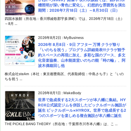
槽照明が深い青色に変化し、幻想的な雰囲気を演出
期間：2026年7月18日（土）～8月30日（日）
四国水族館（所在地：香川県綾歌郡宇多津町）では、2026年7月18日（土）
～8月 ...
2026年8月2日
:
MyBusiness
2026年 8月8日・9日 アフター 万博 クラゲ祭り
「いのちを祝う」プログラム詳細発表!!!クラゲ館予
約スペースの再現に加え、多彩な国のブース、多文
化音楽協奏、山本能楽堂いのちの能「時の輪」、阿
波木偶箱回し他
株式会社steAm（本社：東京都豊島区、代表取締役：中島さち子）と「いの
ちを祝う ...
2026年8月1日
:
MakeBody
世界で急成長する2大スポーツが本八幡に集結。HY
ROX公式認定ジムを併設したピックルボール施設が
誕生 ピックルボール×HYROX。世界で急成長する2
つのスポーツを楽しめる複合施設が本八幡に誕生
THE PICKLE BANG THEORY（所在地：千葉県市川市本八幡）は、こ ...