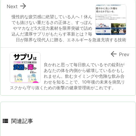

Next
慢性的な疲労感に絶望している人へ！休ん
でも抜けない重だるさの正体と、すっぽん
やマカなど5大活力素材を限界突破で詰め
込んだ濃厚サプリがもたらす革新とは？毎
日が限界な現代人に贈る、エネルギーを急速充填する技術

Prev
良かれと思って毎日飲んでいるその錠剤が
あなたの体を内側から破壊しているかもし
れません。飲むタイミングや危険な飲み合
わせを知ることで、10年後の未来を病気リ
スクから守り抜くための衝撃の健康管理術がこれです。

関連記事