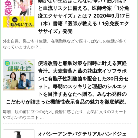
動かない生活はこんなに怖い！筋力低下
と血流リスクに備える、医師考案「1分免
疫エクササイズ」とは？ 2020年9月17日
（木）書籍『医師が教える！1分免疫エク
ササイズ』発売
外出自粛、巣ごもり生活、在宅勤務などで座りっぱなしの生活が多く
なっていませんか？ ...
便通改善と脂肪対策を同時に叶える爽軽
青汁。大麦若葉と葛の花由来イソフラボ
ンに有胞子性乳酸菌を配合した30日分セ
ット。毎朝のスッキリと理想のシルエッ
トを目指すあなたへ贈る、みなわ発酵の
こだわりが詰まった機能性表示食品の魅力を徹底解説。
毎朝、鏡の前に立つのが少し憂鬱に感じたり、お気に入りのスカート
やズボンのウエスト ...
オパシーアンチバクテリアルハンドジェ