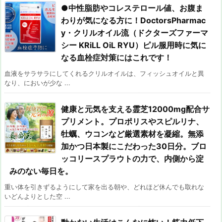
●中性脂肪やコレステロール値、お腹ま
わりが気になる方に！DoctorsPharmac
y・クリルオイル流（ドクターズファーマ
シー KRiLL OiL RYU）ピル服用時に気に
なる血栓症対策にはこれです！
血液をサラサラにしてくれるクリルオイルは、フィッシュオイルと異
なり、においが少な ...
健康と元気を支える霊芝12000mg配合サ
プリメント。プロポリスやスピルリナ、
牡蠣、ウコンなど厳選素材を凝縮。無添
加かつ日本製にこだわった30日分。ブロ
ッコリースプラウトの力で、内側から淀
みのない毎日を。
重い体を引きずるようにして家を出る朝や、どれほど休んでも取れな
いどんよりとした空 ...