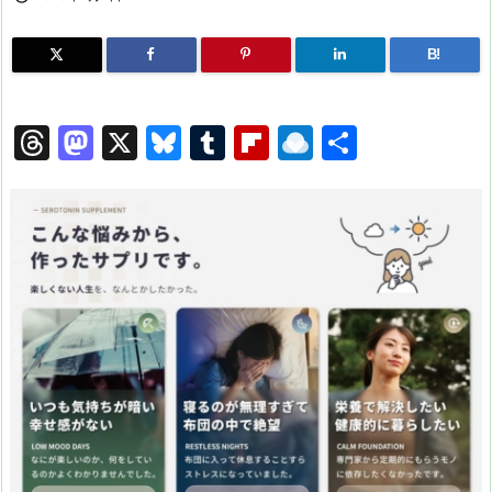
B!
T
M
X
Bl
T
Fl
R
共
hr
a
u
u
ip
ai
有
e
st
e
m
b
n
a
o
s
bl
o
dr
d
d
k
r
ar
o
s
o
y
d
p.
n
io