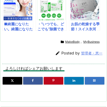
ケアに嬉しいレス
0億個とクリスパ
を行く飲む日焼け
ベラトロールやア
タス菌KT-11配合
止め！紫外線防止
スタキサンチンを
の日本製サプリメ
と美白を同時に実
凝縮した次世代サ
ント。GMP認定
現！
プリ。国内製造の
工場で製造され、
■綺麗になりた
・“いつでも、ど
お肌の乾燥する季
安心感と飲みやす
美容成分も贅沢に
い。綺麗になりた
こでも”除菌でき
節！スイス氷河
さで、ポリフェノ
配合。内側から美
い。シミ（肝斑）
る！・肌にもとっ
水、エクトインな
ールが巡る健やか
しくなりたいあな
の原因メラニンを
てもやさしい！・
ど独自の成分配合
な毎日へ。
たへ。毎日の自信

MakeBody
,
MyBusiness
抑制♪あのトラン
衛生面にも配慮！
で、肌の保水力を
と快適をサポート
シーノと同成分ト
身のまわりのも
改善。[BHE]パワ
します。

Posted by
管理者・恵一
ラネキサム酸を配
の、なんでも除
ーモイスト・セラ
合しています。
菌！衛生的な使い
ム1.5mlは、保湿
切りタイプ
ケア用のセラムで
よろしければシェアお願いします
す。
B!