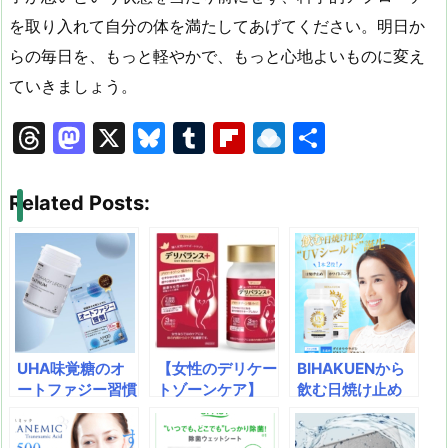
を取り入れて自分の体を満たしてあげてください。明日か
らの毎日を、もっと軽やかで、もっと心地よいものに変え
ていきましょう。
T
M
X
Bl
T
Fl
R
共
hr
a
u
u
ip
ai
有
e
st
e
m
b
n
Related Posts:
a
o
s
bl
o
dr
d
d
k
r
ar
o
s
o
y
d
p.
n
io
UHA味覚糖のオ
【女性のデリケー
BIHAKUENから
ートファジー習慣
トゾーンケア】
飲む日焼け止め
で未来の自分に輝
デリバランスプラ
「UVシールド」
きを。エイジング
ス｜乳酸菌6,00
が出てる！一歩上