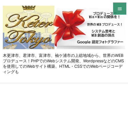


メニュ

サイド

木更津市、君津市、富津市、袖ケ浦市の上総地域から、世界のWEB
前へ
プロデュース！PHPでのWebシステム開発、WordpressなどのCMS

を使用してのWebサイト構築、HTML・CSSでのWebページコーデ
次へ
ィングも

検索