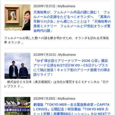
2026年7月31日
:
MyBusiness
天海祐希が、フェルメール作品の謎に挑む！ フェ
ルメールの足跡をたどるべくオランダへ 「真珠の
耳飾りの少女」から感じたこととは？ 「天海祐希の
美術ミステリー フェルメールと17世紀オランダ黄
金時代の謎」
フェルメールが残した数々の謎を解き明かすため、オランダを訪れる天海祐
希 オランダ ...
2026年7月30日
:
MyBusiness
『ゆず 弾き語りアリーナツアー 2026 心音』横浜
アリーナ公演を9/27(日)18:00～CS日テレプラス
にて独占放送！キャリア初のアリーナ規模での弾き
語りライブ！
株式会社ＣＳ日本（東京都港区）は当社が運営するＣＳチャンネル『日テ
レプラス ド ...
2026年7月29日
:
MyBusiness
劇場版『TOKYO MER～走る緊急救命室～CAPITA
L CRISIS』公開記念！特別番組『TOKYO MER 大
ヒット祈願！超豪華BBQミッション』をU-NEXTで