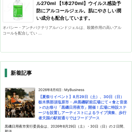
ル270ml 【1本270ml】ウイルス感染予
防にアルコールジェル。肌にやさしい潤
い成分も配合しています。
オパシー・アンチバクテリアルハンドジェルは、殺菌作用の高いアル
コールを配合してい ...
新着記事
2026年8月6日
:
MyBusiness
【夏祭りイベント】8月29日（土）、30日（日）
栃木県那須塩原市・JR黒磯駅前広場にて＜食と音楽
＞のお祭り「黒磯日用夜市」開催！広場に特設ステ
ージを設置しアーティストによるライブ演奏、歩行
者天国の駅前通りではフードブース
黒磯日用夜市実行委員会は、2026年8月29日（土）・30日（日）の２日間、
那須 ...