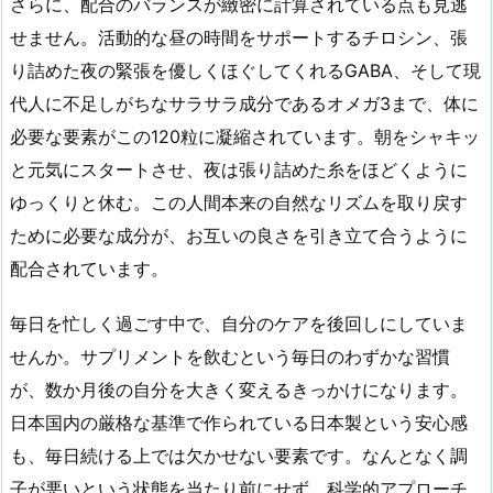
さらに、配合のバランスが緻密に計算されている点も見逃
せません。活動的な昼の時間をサポートするチロシン、張
り詰めた夜の緊張を優しくほぐしてくれるGABA、そして現
代人に不足しがちなサラサラ成分であるオメガ3まで、体に
必要な要素がこの120粒に凝縮されています。朝をシャキッ
と元気にスタートさせ、夜は張り詰めた糸をほどくように
ゆっくりと休む。この人間本来の自然なリズムを取り戻す
ために必要な成分が、お互いの良さを引き立て合うように
配合されています。
毎日を忙しく過ごす中で、自分のケアを後回しにしていま
せんか。サプリメントを飲むという毎日のわずかな習慣
が、数か月後の自分を大きく変えるきっかけになります。
日本国内の厳格な基準で作られている日本製という安心感
も、毎日続ける上では欠かせない要素です。なんとなく調
子が悪いという状態を当たり前にせず、科学的アプローチ