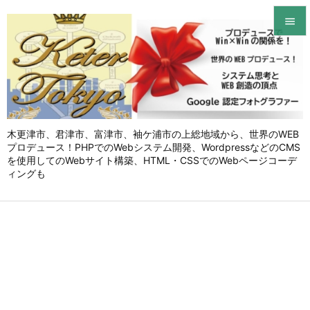


メニュ

サイド

木更津市、君津市、富津市、袖ケ浦市の上総地域から、世界のWEB
前へ
プロデュース！PHPでのWebシステム開発、WordpressなどのCMS

を使用してのWebサイト構築、HTML・CSSでのWebページコーデ
次へ
ィングも

検索