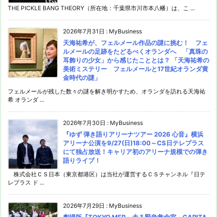
THE PICKLE BANG THEORY（所在地：千葉県市川市本八幡）は、こ ...
2026年7月31日
:
MyBusiness
天海祐希が、フェルメール作品の謎に挑む！ フェ
ルメールの足跡をたどるべくオランダへ 「真珠の
耳飾りの少女」から感じたこととは？ 「天海祐希の
美術ミステリー フェルメールと17世紀オランダ黄
金時代の謎」
フェルメールが残した数々の謎を解き明かすため、オランダを訪れる天海祐
希 オランダ ...
2026年7月30日
:
MyBusiness
『ゆず 弾き語りアリーナツアー 2026 心音』横浜
アリーナ公演を9/27(日)18:00～CS日テレプラス
にて独占放送！キャリア初のアリーナ規模での弾き
語りライブ！
株式会社ＣＳ日本（東京都港区）は当社が運営するＣＳチャンネル『日テ
レプラス ド ...
2026年7月29日
:
MyBusiness