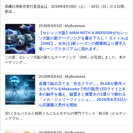
黒磯日用夜市実行委員会は、2026年8月29日（土）・30日（日）の２日間、
那須 ...
2026年8月5日
:
MyBusiness
【セレッソ大阪】MAN WITH A MISSIONがセレッ
ソ大阪の新テーマソングを書き下ろし！ タイトルは
【ONE】。8/8(土)新シーズンの開幕戦より選手入
場シーンでスタジアムに流れます。
この度、セレッソ大阪の新たなテーマソング「ONE」が完成しました。本テ
ーマソング ...
2026年8月4日
:
MyBusiness
金属で組み立てる「光るクラゲ」。BLDBが新作メ
タルモデルをMakuakeで先行販売 LEDライトと8
本の触手を備え、縦置きと横置きの2通りで飾れる
「メカ・ジェリーフィッシュ」。2026年8月5日か
ら応援購入受付を開始
3Dメタルパズルと精密メカニカルモデルの専門ブランド「BLDB（ビルディ
ングブロ ...
2026年8月3日
:
MyBusiness