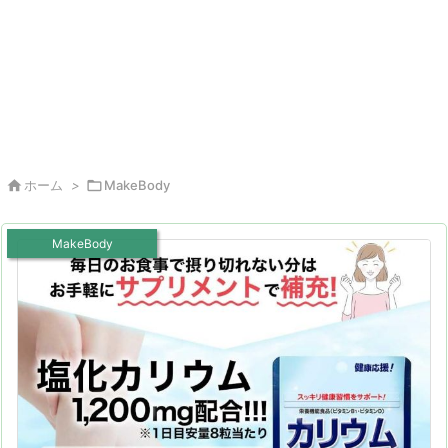

ホーム
>

MakeBody
MakeBody