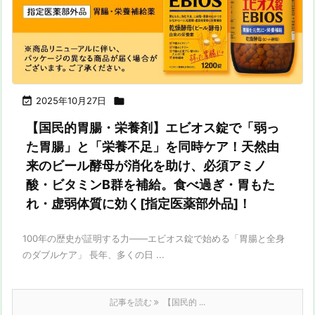

2025年10月27日

【国民的胃腸・栄養剤】エビオス錠で「弱っ
た胃腸」と「栄養不足」を同時ケア！天然由
来のビール酵母が消化を助け、必須アミノ
酸・ビタミンB群を補給。食べ過ぎ・胃もた
れ・虚弱体質に効く[指定医薬部外品]！
100年の歴史が証明する力――エビオス錠で始める「胃腸と全身
のダブルケア」 長年、多くの日 ...
記事を読む
【国民的 ...