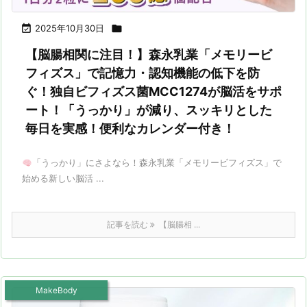

2025年10月30日

【脳腸相関に注目！】森永乳業「メモリービ
フィズス」で記憶力・認知機能の低下を防
ぐ！独自ビフィズス菌MCC1274が脳活をサポ
ート！「うっかり」が減り、スッキリとした
毎日を実感！便利なカレンダー付き！
「うっかり」にさよなら！森永乳業「メモリービフィズス」で
始める新しい脳活 ...
記事を読む
【脳腸相 ...
MakeBody