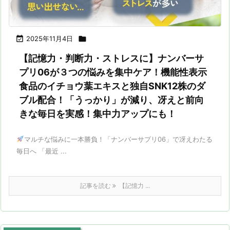

2025年11月4日

【記憶力・判断力・ストレスに】ナンバーサ
プリ06が３つの悩みを集中ケア！機能性表示
食品のイチョウ葉エキスと独自SNK12株のダ
ブル配合！「うっかり」が減り、冴えと前向
きな毎日を実感！集中力アップにも！
マルチな悩みに一本勝負！「ナンバーサプリ06」で冴えわたる
毎日へ 「最近 ...
記事を読む
【記憶力 ...