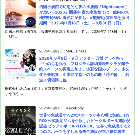
四国水族館で幻想的な夜の水族館『Nightscapeこ
がねいろ2026』開催中 夜の水族館では、館内の水
槽照明が深い青色に変化し、幻想的な雰囲気を演出
期間：2026年7月18日（土）～8月30日（日）
四国水族館（所在地：香川県綾歌郡宇多津町）では、2026年7月18日（土）
～8月 ...
2026年8月2日
:
MyBusiness
2026年 8月8日・9日 アフター 万博 クラゲ祭り
「いのちを祝う」プログラム詳細発表!!!クラゲ館予
約スペースの再現に加え、多彩な国のブース、多文
化音楽協奏、山本能楽堂いのちの能「時の輪」、阿
波木偶箱回し他
株式会社steAm（本社：東京都豊島区、代表取締役：中島さち子）と「いの
ちを祝う ...
2026年8月1日
:
MakeBody
世界で急成長する2大スポーツが本八幡に集結。HY
ROX公式認定ジムを併設したピックルボール施設が
誕生 ピックルボール×HYROX。世界で急成長する2
つのスポーツを楽しめる複合施設が本八幡に誕生