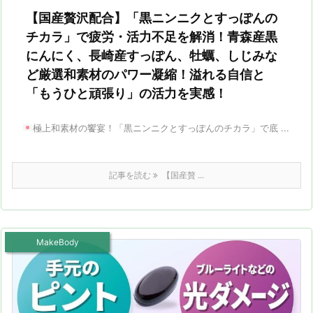
【国産贅沢配合】「黒ニンニクとすっぽんの
チカラ」で疲労・活力不足を解消！青森産黒
にんにく、長崎産すっぽん、牡蠣、しじみな
ど厳選和素材のパワー凝縮！溢れる自信と
「もうひと頑張り」の活力を実感！
極上和素材の饗宴！「黒ニンニクとすっぽんのチカラ」で底 ...
記事を読む
【国産贅 ...
MakeBody