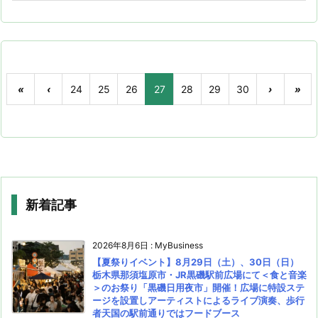
«
‹
24
25
26
27
28
29
30
›
»
新着記事
2026年8月6日
:
MyBusiness
【夏祭りイベント】8月29日（土）、30日（日）
栃木県那須塩原市・JR黒磯駅前広場にて＜食と音楽
＞のお祭り「黒磯日用夜市」開催！広場に特設ステ
ージを設置しアーティストによるライブ演奏、歩行
者天国の駅前通りではフードブース