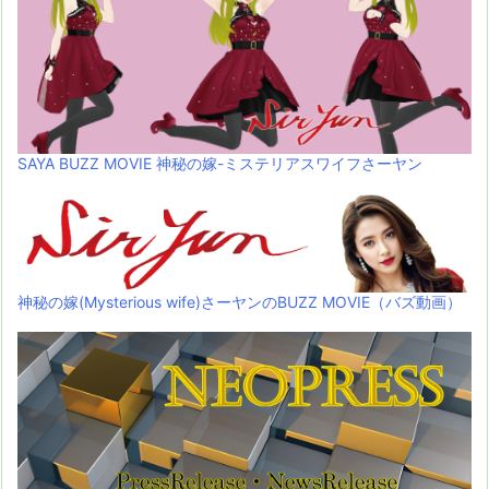
SAYA BUZZ MOVIE 神秘の嫁-ミステリアスワイフさーヤン
神秘の嫁(Mysterious wife)さーヤンのBUZZ MOVIE（バズ動画）