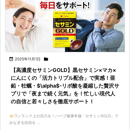

2025年11月1日

【高濃度セサミンGOLD】黒セサミン×マカ×
にんにくの「活力トリプル配合」で実感！亜
鉛・牡蠣・$\alpha$-リポ酸を凝縮した贅沢サ
プリで「夜まで続く元気」を！忙しい現代人
の自信と若々しさを徹底サポート！
ワンランク上の活力を！ハーブ健康本舗「セサミンGOLD」で
みなぎる自信を ...