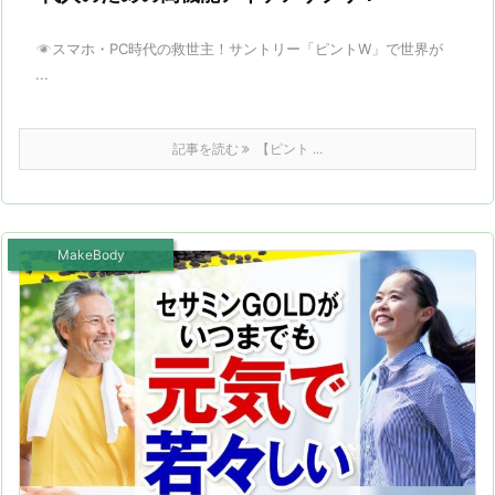
スマホ・PC時代の救世主！サントリー「ピントW」で世界が
...
記事を読む
【ピント ...
MakeBody