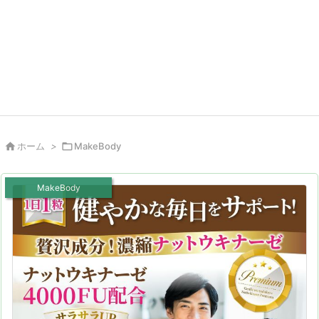

ホーム
>

MakeBody
MakeBody