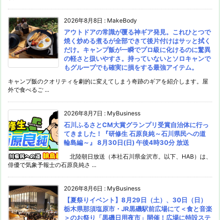
2026年8月8日
:
MakeBody
アウトドアの常識が覆る神ギア発見。これひとつで
焼く炒める煮るが全部できて後片付けはサッと拭く
だけ。キャンプ飯が一瞬でプロ級に化けるのに驚異
の軽さと扱いやすさ。持っていないとソロキャンで
もグループでも確実に損をする最強アイテム。
キャンプ飯のクオリティを劇的に変えてしまう奇跡のギアを紹介します。屋
外で食べるご ...
2026年8月7日
:
MyBusiness
石川ふるさとCM大賞グランプリ受賞自治体に行っ
てきました！『研修生 石原良純～石川県民への道
輪島編～』 8月30日(日) 午後4時30分 放送
北陸朝日放送（本社石川県金沢市。以下、HAB）は、
俳優で気象予報士の石原良純さ ...
2026年8月6日
:
MyBusiness
【夏祭りイベント】8月29日（土）、30日（日）
栃木県那須塩原市・JR黒磯駅前広場にて＜食と音楽
＞のお祭り「黒磯日用夜市」開催！広場に特設ステ