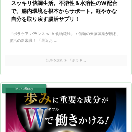
スッキリ快調生活。不溶性＆水溶性のW配合
で、腸内環境を根本からサポート。軽やかな
自分を取り戻す腸活サプリ！
『ボラケア バランス with 食物繊維』：信頼の天藤製薬が贈る、
腸活の新常識！ 「最近お ...
記事を読む
「ボラギ ...
MakeBody