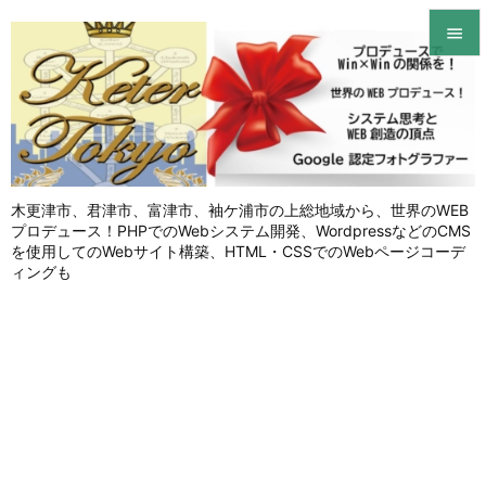


メニュ

サイド

木更津市、君津市、富津市、袖ケ浦市の上総地域から、世界のWEB
前へ
プロデュース！PHPでのWebシステム開発、WordpressなどのCMS

を使用してのWebサイト構築、HTML・CSSでのWebページコーデ
次へ
ィングも

検索