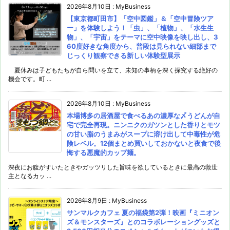
2026年8月10日
:
MyBusiness
【東京都町田市】「空中図鑑」＆「空中冒険ツア
ー」を体験しよう！「虫」、「植物」、「水生生
物」、「宇宙」をテーマに空中映像を映し出し、3
60度好きな角度から、普段は見られない細部まで
じっくり観察できる新しい体験型展示
夏休みは子どもたちが自ら問いを立て、未知の事柄を深く探究する絶好の
機会です。町 ...
2026年8月10日
:
MyBusiness
本場博多の居酒屋で食べるあの濃厚な〆うどんが自
宅で完全再現。ニンニクのガツンとした香りとモツ
の甘い脂のうまみがスープに溶け出して中毒性が危
険レベル。12個まとめ買いしておかないと夜食で後
悔する悪魔的カップ麺。
深夜にお腹がすいたときやガッツリした旨味を欲しているときに最高の救世
主となるカッ ...
2026年8月9日
:
MyBusiness
サンマルクカフェ 夏の福袋第2弾！映画『ミニオン
ズ＆モンスターズ』とのコラボレーショングッズと