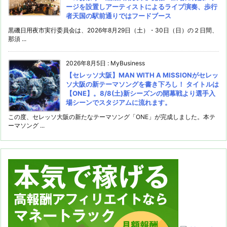
ージを設置しアーティストによるライブ演奏、歩行
者天国の駅前通りではフードブース
黒磯日用夜市実行委員会は、2026年8月29日（土）・30日（日）の２日間、
那須 ...
2026年8月5日
:
MyBusiness
【セレッソ大阪】MAN WITH A MISSIONがセレッ
ソ大阪の新テーマソングを書き下ろし！ タイトルは
【ONE】。8/8(土)新シーズンの開幕戦より選手入
場シーンでスタジアムに流れます。
この度、セレッソ大阪の新たなテーマソング「ONE」が完成しました。本テ
ーマソング ...