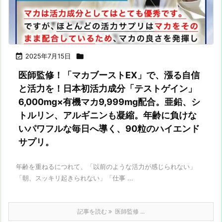

2025年7月15日

医師監修！「マカブーストEX」で、漲る自信
と活力を！日本初活力成分「テストゲイン」
6,000mg×有機マカ9,999mg配合。亜鉛、シ
トルリン、アルギニンも凝縮。年齢に負けな
いパワフルな毎日へ導く、90粒のハイエンド
サプリ。
年齢を重ねるにつれて、「以前のような活力が感じられない」
「朝、スッキリ起きられない」「仕事 ...
記事を読む
医師監修 ...