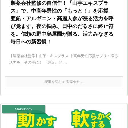
製薬会社監修の自信作！「山芋エキスプラ
ス」で、中高年男性の「もっと！」を応援。
亜鉛・アルギニン・高麗人参が漲る活力を呼
び覚ます。夜の悩み、日中のだるさに終止符
を。信頼の野中烏犀園が贈る、活力みなぎる
毎日への新習慣！
【製薬会社監修】山芋エキスプラス 中高年男性応援サプリ：漲る
活力を、その手に！ 「最近、ど ...
記事を読む
製薬会社 ...
MakeBody