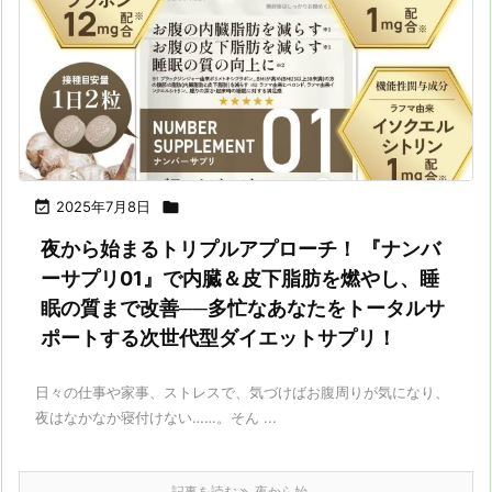

2025年7月8日

夜から始まるトリプルアプローチ！ 『ナンバ
ーサプリ01』で内臓＆皮下脂肪を燃やし、睡
眠の質まで改善──多忙なあなたをトータルサ
ポートする次世代型ダイエットサプリ！
日々の仕事や家事、ストレスで、気づけばお腹周りが気になり、
夜はなかなか寝付けない……。そん ...
記事を読む
夜から始 ...