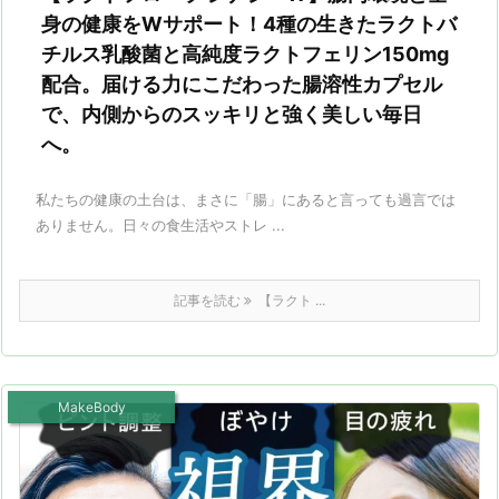
身の健康をWサポート！4種の生きたラクトバ
チルス乳酸菌と高純度ラクトフェリン150mg
配合。届ける力にこだわった腸溶性カプセル
で、内側からのスッキリと強く美しい毎日
へ。
私たちの健康の土台は、まさに「腸」にあると言っても過言では
ありません。日々の食生活やストレ ...
記事を読む
【ラクト ...
MakeBody