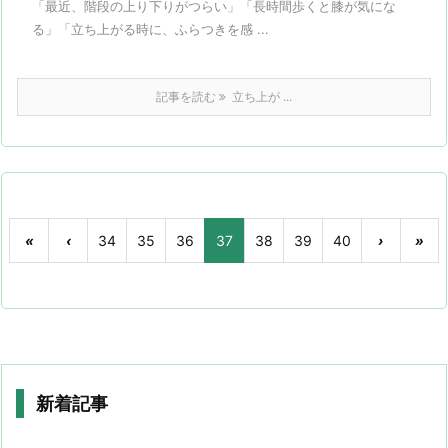
「最近、階段の上り下りがつらい」「長時間歩くと膝が気にな
る」「立ち上がる時に、ふらつきを感 ...
記事を読む
立ち上が ...
«
‹
34
35
36
37
38
39
40
›
»
新着記事