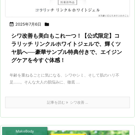

2025年7月6日

シワ改善も美白もこれ一つ！【公式限定】コ
ラリッチ リンクルホワイトジェルで、輝くツ
ヤ肌へ──豪華サンプル特典付きで、エイジン
グケアを今すぐ体感！
年齢を重ねるごとに気になる、シワやシミ、そして肌のハリ不
足……。そんな大人の肌悩みに、徹底 ...
記事を読む
シワ改善 ...
MakeBody