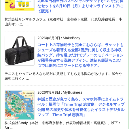
2,500円相当分のスペシャルチケットがついたお得
なセットを8月10日（月）よりオンラインストアに
て販売！
株式会社サンマルクカフェ（京都本社：京都市下京区 代表取締役社長：小
山典孝）は、 ...
2026年8月9日
:
MakeBody
コート上の荷物迷子と完全におさらば。ラケットも
シューズも着替えも全部1箇所に美しく収まる神収
納バッグ。持ち運ぶだけでプレーのモチベーション
が限界突破する洗練デザイン。遠征も部活もこれ1
つで圧倒的にスマートになる神ギア。
テニスをやっている人なら絶対に共感してもらえる悩みがあります。試合や
練習に行くと ...
2026年8月8日
:
MyBusiness
神話と歴史が息づく島を、スマホ片手にタイムトラ
ベル！福岡市「Time Trip! 志賀島」デジタルマップ
公開 島の歴史や伝承を可視化したイラストデジタル
マップ「Time Trip! 志賀島」
株式会社Stroly（本社：京都府京都市、代表取締役社長：高橋真知、以下：
Str ...