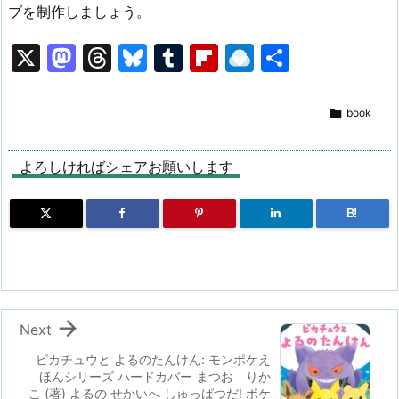
ブを制作しましょう。
X
M
T
Bl
T
Fl
R
共
a
hr
u
u
ip
ai
有
st
e
e
m
b
n

book
o
a
s
bl
o
dr
d
d
k
r
ar
o
よろしければシェアお願いします
o
s
y
d
p.
B!
n
io

Next
ピカチュウと よるのたんけん: モンポケえ
ほんシリーズ ハードカバー まつお りか
こ (著) よるの せかいへ しゅっぱつだ! ポケ