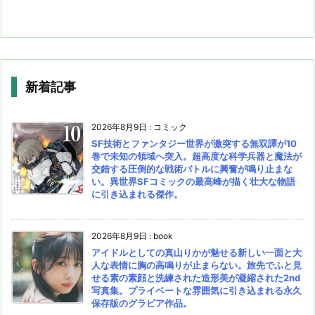
新着記事
2026年8月9日
:
コミック
SF技術とファンタジー世界が激突する無双譚が10
巻で未知の領域へ突入。超高度な科学兵器と魔法が
交錯する圧倒的な戦術バトルに興奮が鳴り止まな
い。異世界SFコミックの最高峰が描く壮大な物語
に引き込まれる傑作。
2026年8月9日
:
book
アイドルとしての真山りかが魅せる新しい一面と大
人な表情に胸の高鳴りが止まらない。旅先でふと見
せる素の素顔と洗練された造形美が凝縮された2nd
写真集。プライベートな雰囲気に引き込まれる永久
保存版のグラビア作品。