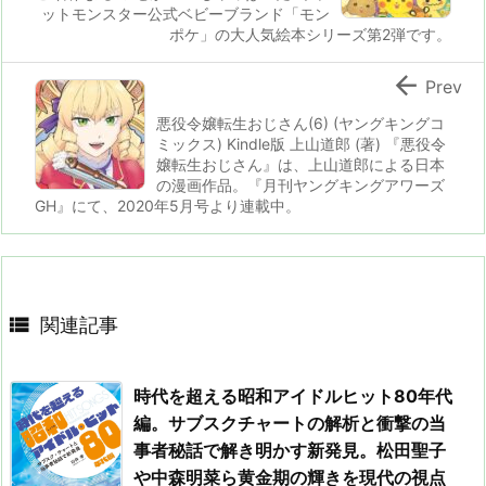
ットモンスター公式ベビーブランド「モン
ポケ」の大人気絵本シリーズ第2弾です。

Prev
悪役令嬢転生おじさん(6) (ヤングキングコ
ミックス) Kindle版 上山道郎 (著) 『悪役令
嬢転生おじさん』は、上山道郎による日本
の漫画作品。『月刊ヤングキングアワーズ
GH』にて、2020年5月号より連載中。

関連記事
時代を超える昭和アイドルヒット80年代
編。サブスクチャートの解析と衝撃の当
事者秘話で解き明かす新発見。松田聖子
や中森明菜ら黄金期の輝きを現代の視点