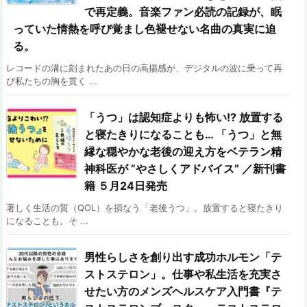
で再定義。音楽ファン必読の記録が、眠
っていた情熱を呼び覚まし色褪せない名曲の真実に迫
る。
レコードの溝に刻まれたあの日の高揚感が、デジタルの波に乗って再
び私たちの胸を貫く ...
「うつ」は認知症よりも怖い!? 放置する
と寝たきりになることも… 「うつ」と無
縁な穏やかな老後の迎え方をベテラン精
神科医が ”やさしくアドバイス” ／新刊書
籍 ５月24日発売
著しく生活の質（QOL）を損なう「老後うつ」。放置すると寝たきり
になることも。そ ...
男性らしさを創り出す成功ホルモン「テ
ストステロン」。仕事や私生活を充実さ
せたい方のメンズヘルスケア入門書『テ