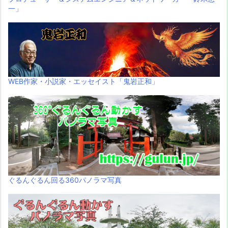
一」
WEB作家・小説家・エッセイスト「鬼岩正和」
ぐるんぐるん回る360パノラマ写真