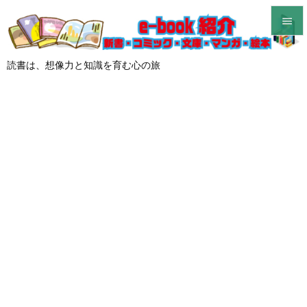


メニュ
読書は、想像力と知識を育む心の旅

サイド

前へ

次へ

検索