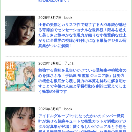
2026年8月7日
:
book
圧巻の美貌とカリスマ性で魅了する天羽希純が魅せ
る背徳的でセンセーショナルな世界観！限界を超え
た美しさと艶やかな表現力が織りなす衝撃的な仕上
がりに全世界の視線が釘付けになる最新デジタル写
真集がついに解禁！
2026年8月6日
:
子ども
勉強する意味を見失いかけている受験生や挑戦者の
心を揺さぶる『手紙屋 蛍雪篇 ジュニア版』は努力
の概念を根底から覆し努力の本質を鮮烈に解き明か
すことで今後の人生と学習行動を劇的に変えてしま
う衝撃の1冊です
2026年8月6日
:
book
アイドルグループ1つになったかいのメンバー織莉
叶が魅せる超絶キュートな衝撃カットが満載のデジ
タル写真集が登場！愛くるしいビジュアルと予想を
超える無邪気なポージングが融合した圧巻の世界観