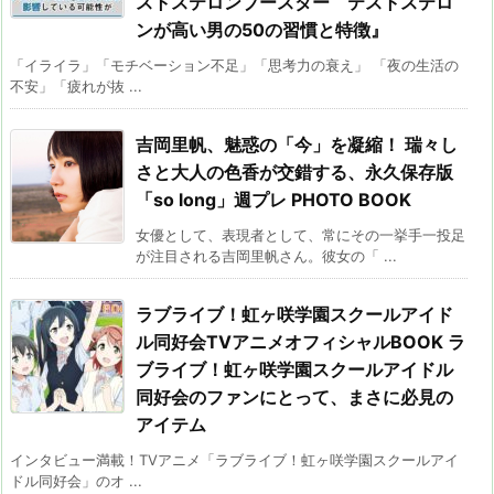
ストステロンブースター テストステロ
ンが高い男の50の習慣と特徴』
「イライラ」「モチベーション不足」「思考力の衰え」 「夜の生活の
不安」「疲れが抜 ...
吉岡里帆、魅惑の「今」を凝縮！ 瑞々し
さと大人の色香が交錯する、永久保存版
「so long」週プレ PHOTO BOOK
女優として、表現者として、常にその一挙手一投足
が注目される吉岡里帆さん。彼女の「 ...
ラブライブ！虹ヶ咲学園スクールアイド
ル同好会TVアニメオフィシャルBOOK ラ
ブライブ！虹ヶ咲学園スクールアイドル
同好会のファンにとって、まさに必見の
アイテム
インタビュー満載！TVアニメ「ラブライブ！虹ヶ咲学園スクールアイ
ドル同好会」のオ ...