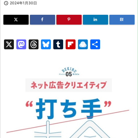

2024年1月30日
B!
X
M
T
Bl
T
Fl
R
共
a
hr
u
u
ip
ai
有
st
e
e
m
b
n
o
a
s
bl
o
dr
d
d
k
r
ar
o
o
s
y
d
p.
n
io