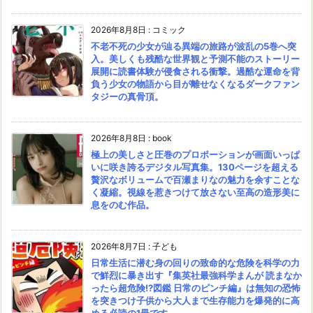
2026年8月8日
:
コミック
不老不死の少女が辿る異端の旅路が波乱の5巻へ突
入。美しくも残酷な世界観と予測不能のストーリー
展開に読書体験が侵食される衝撃。過酷な運命を背
負う少女の物語から目が離せなくなるダークファン
タジーの真骨頂。
2026年8月8日
:
book
極上の美しさと圧巻のプロポーションが画面いっぱ
いに咲き誇るデジタル写真集。130ページを超える
贅沢なボリュームで百瀬まりなの魅力を余すことな
く凝縮。視線を惹きつけて放さない至高の造形美に
息をのむ作品。
2026年8月7日
:
子ども
日常生活に潜む身の回りの致命的な危険を科学の力
で鮮烈に暴き出す『集英社最強科学まんが 読まなか
ったら超危険!?図鑑 日常のピンチ編』は無知の恐怖
を突きつけ子供から大人まで生存能力を爆発的に高
める必読の1冊です