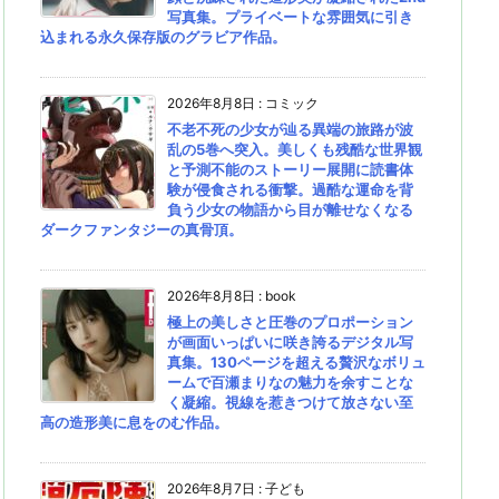
写真集。プライベートな雰囲気に引き
込まれる永久保存版のグラビア作品。
2026年8月8日
:
コミック
不老不死の少女が辿る異端の旅路が波
乱の5巻へ突入。美しくも残酷な世界観
と予測不能のストーリー展開に読書体
験が侵食される衝撃。過酷な運命を背
負う少女の物語から目が離せなくなる
ダークファンタジーの真骨頂。
2026年8月8日
:
book
極上の美しさと圧巻のプロポーション
が画面いっぱいに咲き誇るデジタル写
真集。130ページを超える贅沢なボリュ
ームで百瀬まりなの魅力を余すことな
く凝縮。視線を惹きつけて放さない至
高の造形美に息をのむ作品。
2026年8月7日
:
子ども