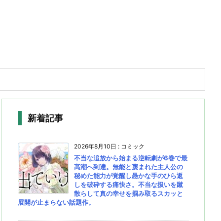
新着記事
2026年8月10日
:
コミック
不当な追放から始まる逆転劇が6巻で最
高潮へ到達。無能と蔑まれた主人公の
秘めた能力が覚醒し愚かな手のひら返
しを破砕する痛快さ。不当な扱いを蹴
散らして真の幸せを掴み取るスカッと
展開が止まらない話題作。