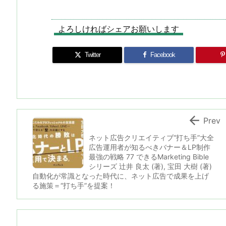
o
a
s
bl
o
dr
d
d
k
r
ar
o
よろしければシェアお願いします
o
s
y
d
p.
Twitter
Facebook
n
io

Prev
ネット広告クリエイティブ“打ち手”大全
広告運用者が知るべきバナー＆LP制作
最強の戦略 77 できるMarketing Bible
シリーズ 辻井 良太 (著), 宝田 大樹 (著)
自動化が常識となった時代に、ネット広告で成果を上げ
る施策＝“打ち手”を提案！