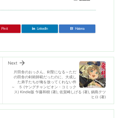
Pin it
LinkedIn
B!
Hatena

Next
片田舎のおっさん、剣聖になる～ただ
の田舎の剣術師範だったのに、大成し
た弟子たちが俺を放ってくれない件
～ ５ (ヤングチャンピオン・コミック
ス) Kindle版 乍藤和樹 (著), 佐賀崎しげる (著), 鍋島テツ
ヒロ (著)