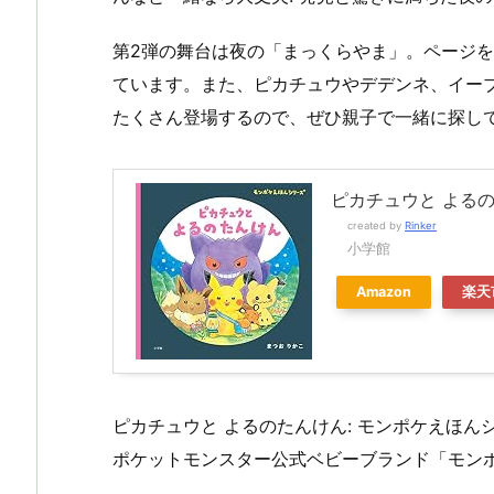
第2弾の舞台は夜の「まっくらやま」。ページ
ています。また、ピカチュウやデデンネ、イー
たくさん登場するので、ぜひ親子で一緒に探し
ピカチュウと よるの
created by
Rinker
小学館
Amazon
楽天
ピカチュウと よるのたんけん: モンポケえほん
ポケットモンスター公式ベビーブランド「モン