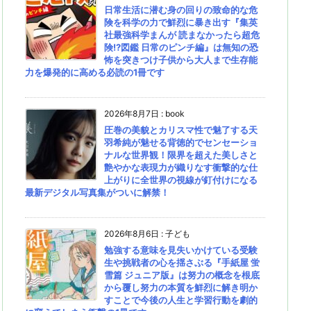
日常生活に潜む身の回りの致命的な危
険を科学の力で鮮烈に暴き出す『集英
社最強科学まんが 読まなかったら超危
険!?図鑑 日常のピンチ編』は無知の恐
怖を突きつけ子供から大人まで生存能
力を爆発的に高める必読の1冊です
2026年8月7日
:
book
圧巻の美貌とカリスマ性で魅了する天
羽希純が魅せる背徳的でセンセーショ
ナルな世界観！限界を超えた美しさと
艶やかな表現力が織りなす衝撃的な仕
上がりに全世界の視線が釘付けになる
最新デジタル写真集がついに解禁！
2026年8月6日
:
子ども
勉強する意味を見失いかけている受験
生や挑戦者の心を揺さぶる『手紙屋 蛍
雪篇 ジュニア版』は努力の概念を根底
から覆し努力の本質を鮮烈に解き明か
すことで今後の人生と学習行動を劇的