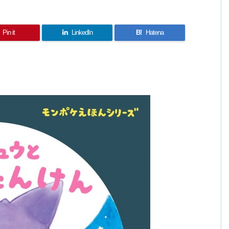
Pin it
LinkedIn
B!
Hatena
共
有