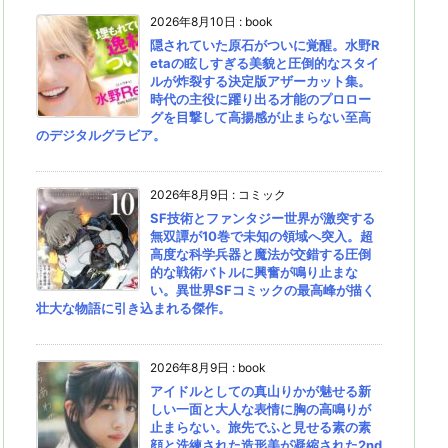
2026年8月10日
:
book
隠されていた原石がついに覚醒。水野R
etaの眩しすぎる美貌と圧倒的なスタイ
ルが炸裂する決定版アザーカット集。
時代の主役に躍り出る才能のプロロー
グを目撃して高揚感が止まらない至高
のデジタルグラビア。
2026年8月9日
:
コミック
SF技術とファンタジー世界が激突する
無双譚が10巻で未知の領域へ突入。超
高度な科学兵器と魔法が交錯する圧倒
的な戦術バトルに興奮が鳴り止まな
い。異世界SFコミックの最高峰が描く
壮大な物語に引き込まれる傑作。
2026年8月9日
:
book
アイドルとしての真山りかが魅せる新
しい一面と大人な表情に胸の高鳴りが
止まらない。旅先でふと見せる素の素
顔と洗練された造形美が凝縮された2nd