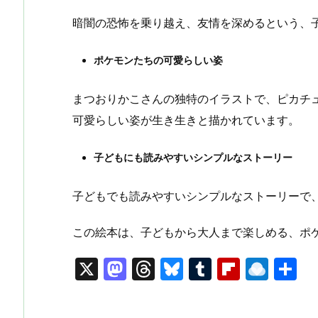
暗闇の恐怖を乗り越え、友情を深めるという、
ポケモンたちの可愛らしい姿
まつおりかこさんの独特のイラストで、ピカチ
可愛らしい姿が生き生きと描かれています。
子どもにも読みやすいシンプルなストーリー
子どもでも読みやすいシンプルなストーリーで
この絵本は、子どもから大人まで楽しめる、ポ
X
M
T
Bl
T
Fl
R
a
hr
u
u
ip
ai
st
e
e
m
b
n