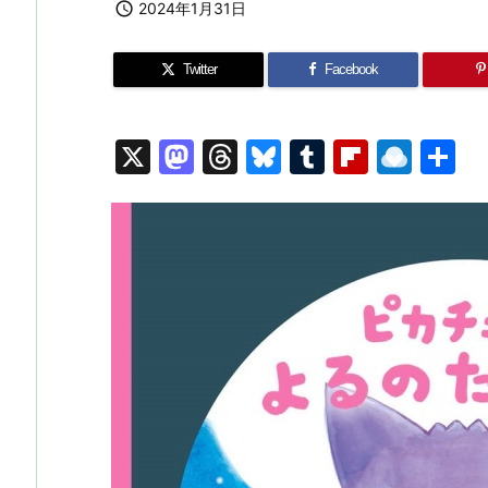

2024年1月31日
Twitter
Facebook
X
M
T
Bl
T
Fl
R
a
hr
u
u
ip
ai
st
e
e
m
b
n
o
a
s
bl
o
dr
d
d
k
r
ar
o
o
s
y
d
p.
n
io