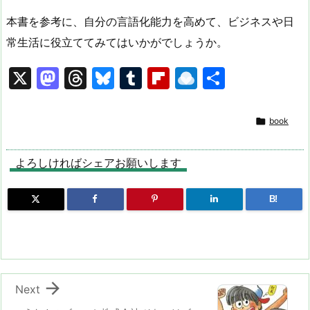
本書を参考に、自分の言語化能力を高めて、ビジネスや日
常生活に役立ててみてはいかがでしょうか。
X
M
T
Bl
T
Fl
R
共
a
hr
u
u
ip
ai
有
st
e
e
m
b
n

book
o
a
s
bl
o
dr
d
d
k
r
ar
o
よろしければシェアお願いします
o
s
y
d
p.
B!
n
io

Next