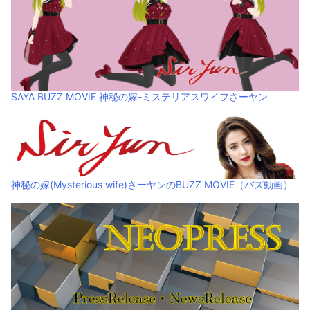
SAYA BUZZ MOVIE 神秘の嫁-ミステリアスワイフさーヤン
神秘の嫁(Mysterious wife)さーヤンのBUZZ MOVIE（バズ動画）