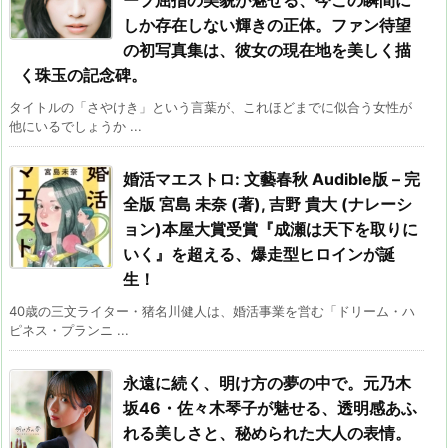
しか存在しない輝きの正体。ファン待望
の初写真集は、彼女の現在地を美しく描
く珠玉の記念碑。
タイトルの「さやけき」という言葉が、これほどまでに似合う女性が
他にいるでしょうか ...
婚活マエストロ: 文藝春秋 Audible版 – 完
全版 宮島 未奈 (著), 吉野 貴大 (ナレーシ
ョン)本屋大賞受賞『成瀬は天下を取りに
いく』を超える、爆走型ヒロインが誕
生！
40歳の三文ライター・猪名川健人は、婚活事業を営む「ドリーム・ハ
ピネス・プランニ ...
永遠に続く、明け方の夢の中で。元乃木
坂46・佐々木琴子が魅せる、透明感あふ
れる美しさと、秘められた大人の表情。