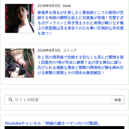
2026年8月4日
:
book
麻雀界を揺るがす美しさと勝負師としての覚悟が交
錯する奇跡の瞬間を捉えた写真集が登場！完璧すぎ
るボディラインと研ぎ澄まされた表情が織りなす極
上の美意識は見る者全ての心を奪い圧倒的な存在感
を放つ！
2026年8月3日
:
コミック
生と死の境界線で交錯する切なくも歪んだ愛情を描
く話題作の1巻が完全に解禁？あの世を舞台に繰り
広げられる過酷な運命と禁断の関係性が胸を締め付
ける衝撃の展開とその理由を徹底解説！
Youtubeチャンネル
「神秘の嫁さーヤンのバズ動画」