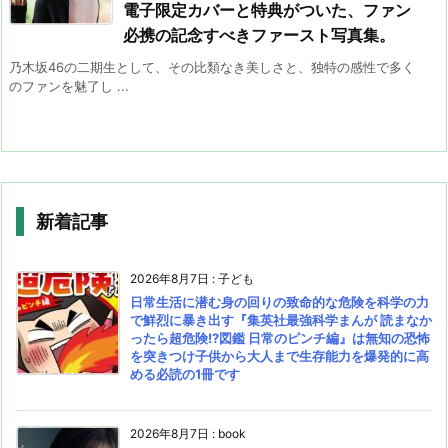
電子限定カバーと特典がついた、ファン
必携の記念すべきファースト写真集。
乃木坂46の二期生として、その比類なき美しさと、独特の感性で多く
のファンを魅了し ...
新着記事
2026年8月7日
:
子ども
日常生活に潜む身の回りの致命的な危険を科学の力
で鮮烈に暴き出す『集英社最強科学まんが 読まなか
ったら超危険!?図鑑 日常のピンチ編』は無知の恐怖
を突きつけ子供から大人まで生存能力を爆発的に高
める必読の1冊です
2026年8月7日
:
book