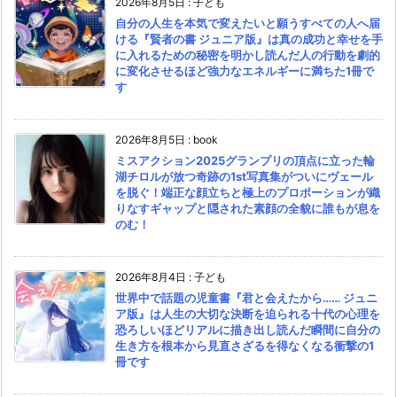
2026年8月5日
:
子ども
自分の人生を本気で変えたいと願うすべての人へ届
ける『賢者の書 ジュニア版』は真の成功と幸せを手
に入れるための秘密を明かし読んだ人の行動を劇的
に変化させるほど強力なエネルギーに満ちた1冊で
す
2026年8月5日
:
book
ミスアクション2025グランプリの頂点に立った輪
湖チロルが放つ奇跡の1st写真集がついにヴェール
を脱ぐ！端正な顔立ちと極上のプロポーションが織
りなすギャップと隠された素顔の全貌に誰もが息を
のむ！
2026年8月4日
:
子ども
世界中で話題の児童書『君と会えたから…… ジュニ
ア版』は人生の大切な決断を迫られる十代の心理を
恐ろしいほどリアルに描き出し読んだ瞬間に自分の
生き方を根本から見直さざるを得なくなる衝撃の1
冊です