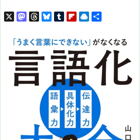
X
M
T
Bl
T
Fl
R
共
a
hr
u
u
ip
ai
有
st
e
e
m
b
n
o
a
s
bl
o
dr
d
d
k
r
ar
o
o
s
y
d
p.
n
io