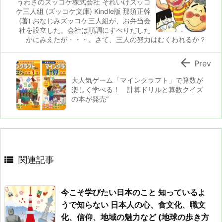
うわさのズッコケ株式会社 それいけズッコ
ケ三人組 (ズッコケ文庫) Kindle版 那須正幹
(著) おなじみズッコケ三人組が、お弁当会
社を設立した。会社は順調にすべりだした
かにみえたが・・・。さて、三人の努力はむくわれるか？

Prev
大人気ゲーム「マインクラフト」で算数が
楽しく学べる！ 計算ドリルと算数クイズ
の本が発売“

関連記事
今こそ学びたい日本のこと 知っているよ
うで知らない 日本人の心、食文化、職文
化、信仰、地域の魅力など (地球の歩き方