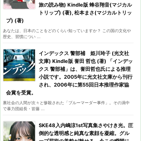
旅の読み物) Kindle版 蜂谷翔音(マジカル
トリップ) (著), 松本まさ(マジカルトリッ
プ) (著)
あなたは、日本のことをどのくらい知っていますか？ この国の文化や
歴史、習慣につい ...
インデックス 警部補 姫川玲子 (光文社
文庫) Kindle版 誉田 哲也 (著) 「インデッ
クス 警部補」は、誉田哲也氏による推理
小説です。2005年に光文社文庫から刊行
され、2006年に第55回日本推理作家協
会賞を受賞。
裏社会の人間が次々と惨殺された「ブルーマーダー事件」。その渦中
で暴力団組長・皆藤 ...
SKE48入内嶋涼1st写真集さやけき光。圧
倒的な透明感と純真な素顔を凝縮。グル
ープ屈指の美貌が魅せる、今この瞬間に