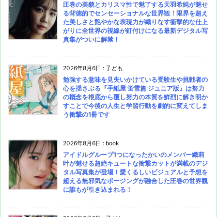
圧巻の美貌とカリスマ性で魅了する天羽希純が魅せ
る背徳的でセンセーショナルな世界観！限界を超え
た美しさと艶やかな表現力が織りなす衝撃的な仕上
がりに全世界の視線が釘付けになる最新デジタル写
真集がついに解禁！
2026年8月6日
:
子ども
勉強する意味を見失いかけている受験生や挑戦者の
心を揺さぶる『手紙屋 蛍雪篇 ジュニア版』は努力
の概念を根底から覆し努力の本質を鮮烈に解き明か
すことで今後の人生と学習行動を劇的に変えてしま
う衝撃の1冊です
2026年8月6日
:
book
アイドルグループ1つになったかいのメンバー織莉
叶が魅せる超絶キュートな衝撃カットが満載のデジ
タル写真集が登場！愛くるしいビジュアルと予想を
超える無邪気なポージングが融合した圧巻の世界観
に誰もが引き込まれる！