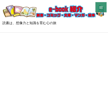


メニュ
読書は、想像力と知識を育む心の旅

サイド

前へ

次へ

検索