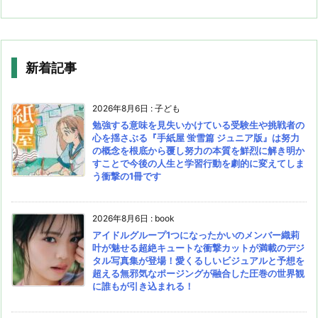
新着記事
2026年8月6日
:
子ども
勉強する意味を見失いかけている受験生や挑戦者の
心を揺さぶる『手紙屋 蛍雪篇 ジュニア版』は努力
の概念を根底から覆し努力の本質を鮮烈に解き明か
すことで今後の人生と学習行動を劇的に変えてしま
う衝撃の1冊です
2026年8月6日
:
book
アイドルグループ1つになったかいのメンバー織莉
叶が魅せる超絶キュートな衝撃カットが満載のデジ
タル写真集が登場！愛くるしいビジュアルと予想を
超える無邪気なポージングが融合した圧巻の世界観
に誰もが引き込まれる！