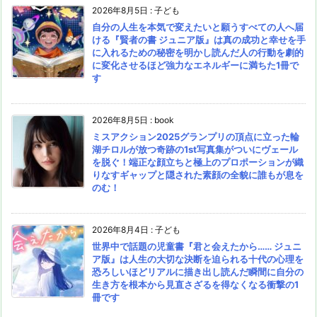
2026年8月5日
:
子ども
自分の人生を本気で変えたいと願うすべての人へ届
ける『賢者の書 ジュニア版』は真の成功と幸せを手
に入れるための秘密を明かし読んだ人の行動を劇的
に変化させるほど強力なエネルギーに満ちた1冊で
す
2026年8月5日
:
book
ミスアクション2025グランプリの頂点に立った輪
湖チロルが放つ奇跡の1st写真集がついにヴェール
を脱ぐ！端正な顔立ちと極上のプロポーションが織
りなすギャップと隠された素顔の全貌に誰もが息を
のむ！
2026年8月4日
:
子ども
世界中で話題の児童書『君と会えたから…… ジュニ
ア版』は人生の大切な決断を迫られる十代の心理を
恐ろしいほどリアルに描き出し読んだ瞬間に自分の
生き方を根本から見直さざるを得なくなる衝撃の1
冊です