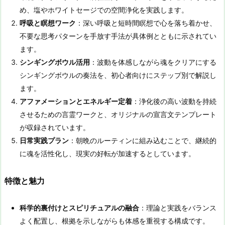
め、塩やホワイトセージでの空間浄化を実践します​。
呼吸と瞑想ワーク
：深い呼吸と短時間瞑想で心を落ち着かせ、
不要な思考パターンを手放す手法が具体例とともに示されてい
ます​。
シンギングボウル活用
：波動を体感しながら魂をクリアにする
シンギングボウルの奏法を、初心者向けにステップ別で解説し
ます​。
アファメーションとエネルギー定着
：浄化後の高い波動を持続
させるための言霊ワークと、オリジナルの宣言文テンプレート
が収録されています​。
日常実践プラン
：朝晩のルーティンに組み込むことで、継続的
に魂を活性化し、現実の好転が加速するとしています​。
特徴と魅力
科学的裏付けとスピリチュアルの融合
：理論と実践をバランス
よく配置し、根拠を示しながらも体感を重視する構成です​。