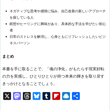
ネガティブな思考や感情に悩み、自己改善の新しいアプローチ
を探している人
瞑想やヒーリングに興味があり、具体的な手法を学びたい初心
者
日常のストレスを解消し、心身ともにリフレッシュしたいビジ
ネスパーソン
まとめ
本書を手に取ることで、「魂の浄化」がもたらす現実好転
の力を実感し、ひとりひとりが持つ本来の輝きを取り戻す
きっかけとなることでしょう。
X
M
T
Bl
T
Fl
R
共
a
hr
u
u
ip
ai
有