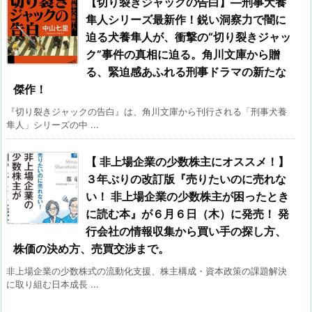
【切り裂きジャックの告白】―刑事犬養
隼人シリーズ最新作！鋭い洞察力で闇に
迫る犬養隼人が、衝撃の“切り裂きジャッ
ク”事件の真相に迫る。角川文庫から贈
る、緊迫感あふれる刑事ドラマの新たな
傑作！
『切り裂きジャックの告白』は、角川文庫から刊行される「刑事犬養
隼人」シリーズの中 ...
【 非上場企業の少数株主にオススメ！】
３年ぶりの改訂版『売りたいのに売れな
い！ 非上場企業の少数株主が困ったとき
に読む本』が６月６日（木）に発売！ 発
行会社の情報収集から買い手の探し方、
株価の決め方、売買交渉まで。
非上場企業の少数株式の流動化支援、株主構成・資本政策の課題解決
に取り組む日本成長 ...