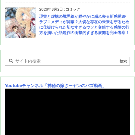
2026年8月2日
:
コミック
現実と虚構の境界線が鮮やかに崩れ去る新感覚SF
ラブコメディが開幕？大切な存在の未来を守るため
に仕掛けられた切なすぎるウソと交錯する感情の行
方を描いた話題作の衝撃的すぎる展開を完全考察！
Youtubeチャンネル
「神秘の嫁さーヤンのバズ動画」