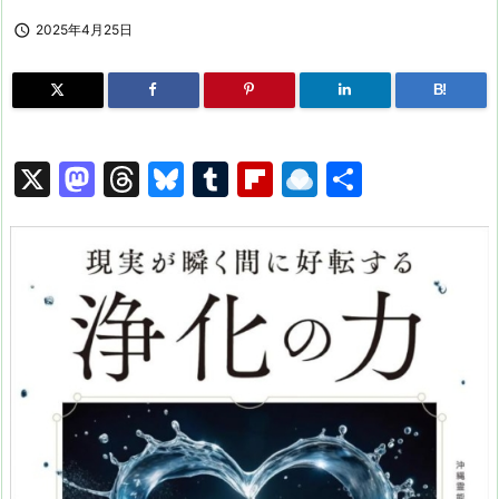

2025年4月25日
B!
X
M
T
Bl
T
Fl
R
共
a
hr
u
u
ip
ai
有
st
e
e
m
b
n
o
a
s
bl
o
dr
d
d
k
r
ar
o
o
s
y
d
p.
n
io