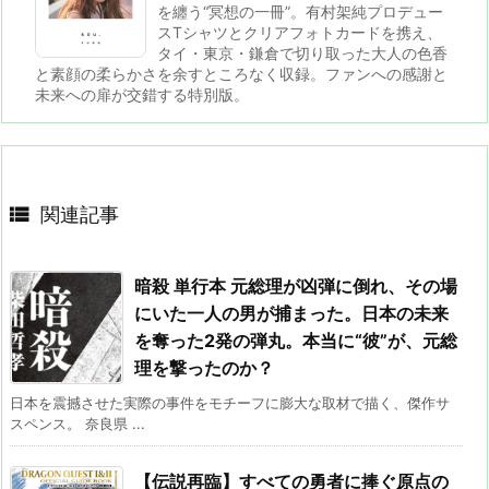
を纏う“冥想の一冊”。有村架純プロデュー
スTシャツとクリアフォトカードを携え、
タイ・東京・鎌倉で切り取った大人の色香
と素顔の柔らかさを余すところなく収録。ファンへの感謝と
未来への扉が交錯する特別版。

関連記事
暗殺 単行本 元総理が凶弾に倒れ、その場
にいた一人の男が捕まった。日本の未来
を奪った2発の弾丸。本当に“彼”が、元総
理を撃ったのか？
日本を震撼させた実際の事件をモチーフに膨大な取材で描く、傑作サ
スペンス。 奈良県 ...
【伝説再臨】すべての勇者に捧ぐ原点の