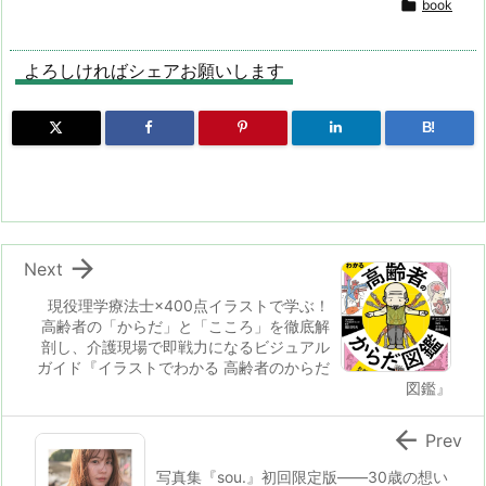
st
e
e
m
b
n

book
o
a
s
bl
o
dr
d
d
k
r
ar
o
よろしければシェアお願いします
o
s
y
d
p.
B!
n
io

Next
現役理学療法士×400点イラストで学ぶ！
高齢者の「からだ」と「こころ」を徹底解
剖し、介護現場で即戦力になるビジュアル
ガイド『イラストでわかる 高齢者のからだ
図鑑』

Prev
写真集『sou.』初回限定版――30歳の想い