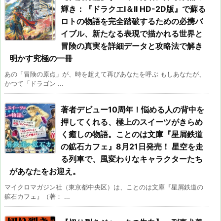
輝き：『ドラクエI＆II HD-2D版』で蘇る
ロトの物語を完全踏破するための必携バ
イブル、新たなる表現で描かれる世界と
冒険の真実を詳細データと攻略法で解き
明かす究極の一冊
あの「冒険の原点」が、時を超えて再びあなたを呼ぶ もしあなたが、
かつて「ドラゴン ...
著者デビュー10周年！悩める人の背中を
押してくれる、極上のスイーツがきらめ
く癒しの物語。ことのは文庫『星屑鉄道
の鉱石カフェ』8月21日発売！ 星空を走
る列車で、風変わりなキャラクターたち
があなたをお迎え。
マイクロマガジン社（東京都中央区）は、ことのは文庫『星屑鉄道の
鉱石カフェ』（著： ...