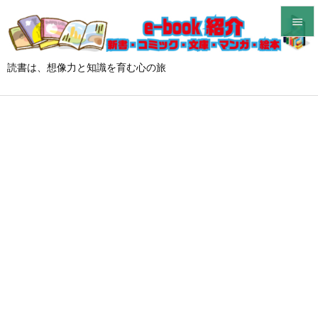


メニュ
読書は、想像力と知識を育む心の旅

サイド

前へ

次へ

検索