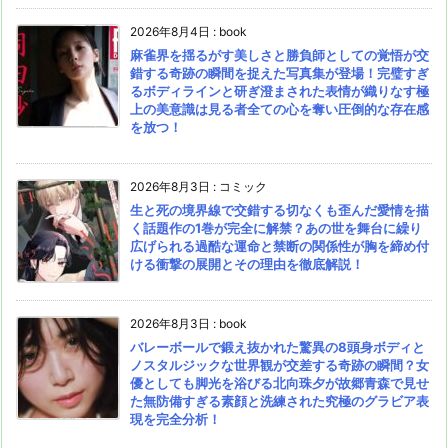
2026年8月4日
:
book
麻雀界を揺るがす美しさと勝負師としての覚悟が交
錯する奇跡の瞬間を捉えた写真集が登場！完璧すぎ
るボディラインと研ぎ澄まされた表情が織りなす極
上の美意識は見る者全ての心を奪い圧倒的な存在感
を放つ！
2026年8月3日
:
コミック
生と死の境界線で交錯する切なくも歪んだ愛情を描
く話題作の1巻が完全に解禁？あの世を舞台に繰り
広げられる過酷な運命と禁断の関係性が胸を締め付
ける衝撃の展開とその理由を徹底解説！
2026年8月3日
:
book
バレーボールで鍛え抜かれた驚異の8頭身ボディと
ノスタルジックな世界観が交差する奇跡の瞬間？女
優としても脚光を浴びる北向珠夕が故郷青森で見せ
た無防備すぎる素顔と洗練された究極のグラビア表
現を完全分析！