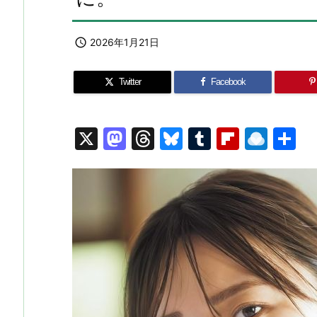

2026年1月21日
Twitter
Facebook
X
M
T
Bl
T
Fl
R
a
hr
u
u
ip
ai
st
e
e
m
b
n
o
a
s
bl
o
dr
d
d
k
r
ar
o
o
s
y
d
p.
n
io