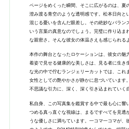
ページをめくった瞬間、そこに広がるのは、夏
澄み渡る青空のような透明感です。松本日向と
混じる憂いを含んだ眼差し。その絶妙なバラン
いう言葉の真意なのでしょう。完璧に作り込ま
な親密さ。そんな彼女の体温さえも感じられる
本作の舞台となったロケーションは、彼女の魅
着姿で見せる健康的な美しさは、見る者に生き
な光の中で佇むランジェリーカットでは、これ
女性としての艶やかさが静かに息づいています
不思議な引力に、深く、深く引き込まれていく
私自身、この写真集を鑑賞する中で最も心に響
つめる真っ直ぐな視線は、まるですべてを見透
うな優しさに満ちています。一コマ一コマが、