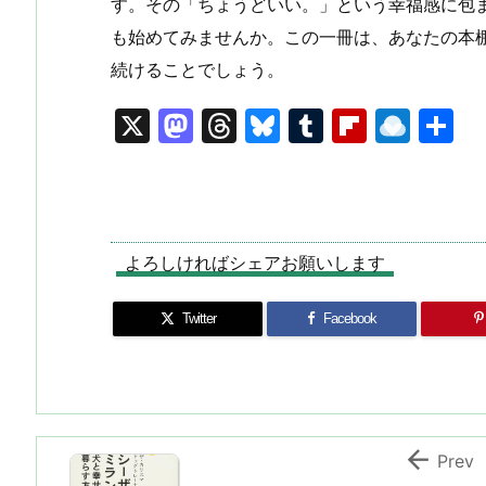
す。その「ちょうどいい。」という幸福感に包
も始めてみませんか。この一冊は、あなたの本
続けることでしょう。
X
M
T
Bl
T
Fl
R
a
hr
u
u
ip
ai
st
e
e
m
b
n
o
a
s
bl
o
dr
d
d
k
r
ar
o
よろしければシェアお願いします
o
s
y
d
p.
Twitter
Facebook
n
io

Prev