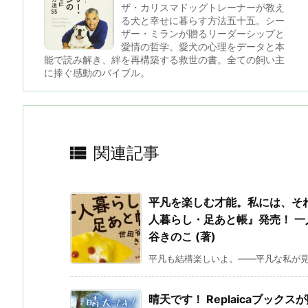
ザ・カリスマドッグトレーナーが教え
る犬と幸せに暮らす方法五十五。シー
ザー・ミランが贈るリーダーシップと
愛情の哲学。愛犬の心理をデータと本
能で読み解き、絆を再構築する救世の書。全ての飼い主
に捧ぐ感動のバイブル。

関連記事
平凡を楽しむ才能。私には、そ
人暮らし・足あと帳』発売！ 一
谷きのこ (著)
平凡も結構楽しいよ。――平凡な私が見て
晴天です！ Replaicaブッ