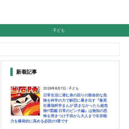
子ども
新着記事
2026年8月7日
:
子ども
日常生活に潜む身の回りの致命的な危
険を科学の力で鮮烈に暴き出す『集英
社最強科学まんが 読まなかったら超危
険!?図鑑 日常のピンチ編』は無知の恐
怖を突きつけ子供から大人まで生存能
力を爆発的に高める必読の1冊です