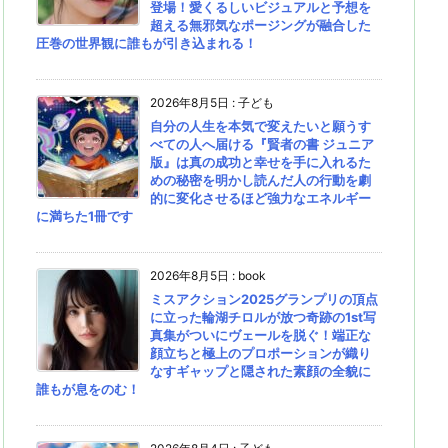
登場！愛くるしいビジュアルと予想を
超える無邪気なポージングが融合した
圧巻の世界観に誰もが引き込まれる！
2026年8月5日
:
子ども
自分の人生を本気で変えたいと願うす
べての人へ届ける『賢者の書 ジュニア
版』は真の成功と幸せを手に入れるた
めの秘密を明かし読んだ人の行動を劇
的に変化させるほど強力なエネルギー
に満ちた1冊です
2026年8月5日
:
book
ミスアクション2025グランプリの頂点
に立った輪湖チロルが放つ奇跡の1st写
真集がついにヴェールを脱ぐ！端正な
顔立ちと極上のプロポーションが織り
なすギャップと隠された素顔の全貌に
誰もが息をのむ！