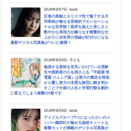
2026年8月7日
:
book
圧巻の美貌とカリスマ性で魅了する天
羽希純が魅せる背徳的でセンセーショ
ナルな世界観！限界を超えた美しさと
艶やかな表現力が織りなす衝撃的な仕
上がりに全世界の視線が釘付けになる
最新デジタル写真集がついに解禁！
2026年8月6日
:
子ども
勉強する意味を見失いかけている受験
生や挑戦者の心を揺さぶる『手紙屋 蛍
雪篇 ジュニア版』は努力の概念を根底
から覆し努力の本質を鮮烈に解き明か
すことで今後の人生と学習行動を劇的
に変えてしまう衝撃の1冊です
2026年8月6日
:
book
アイドルグループ1つになったかいのメ
ンバー織莉叶が魅せる超絶キュートな
衝撃カットが満載のデジタル写真集が