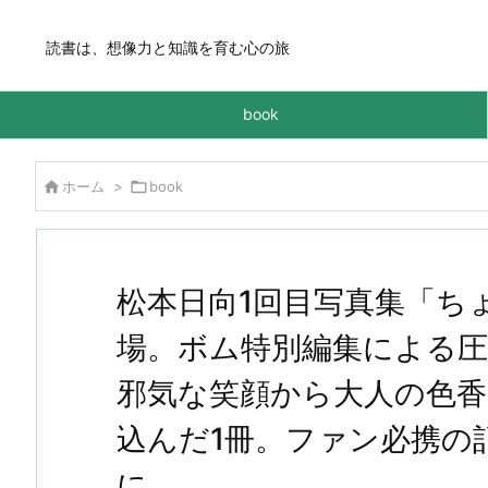
読書は、想像力と知識を育む心の旅
book

ホーム
>

book
松本日向1回目写真集「ち
場。ボム特別編集による圧
邪気な笑顔から大人の色
込んだ1冊。ファン必携の
に。