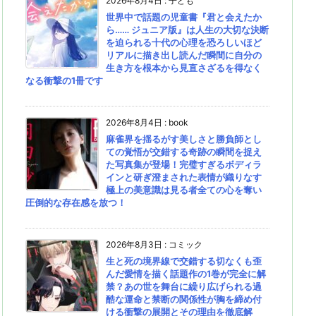
2026年8月4日
:
子ども
世界中で話題の児童書『君と会えたか
ら…… ジュニア版』は人生の大切な決断
を迫られる十代の心理を恐ろしいほど
リアルに描き出し読んだ瞬間に自分の
生き方を根本から見直さざるを得なく
なる衝撃の1冊です
2026年8月4日
:
book
麻雀界を揺るがす美しさと勝負師とし
ての覚悟が交錯する奇跡の瞬間を捉え
た写真集が登場！完璧すぎるボディラ
インと研ぎ澄まされた表情が織りなす
極上の美意識は見る者全ての心を奪い
圧倒的な存在感を放つ！
2026年8月3日
:
コミック
生と死の境界線で交錯する切なくも歪
んだ愛情を描く話題作の1巻が完全に解
禁？あの世を舞台に繰り広げられる過
酷な運命と禁断の関係性が胸を締め付
ける衝撃の展開とその理由を徹底解