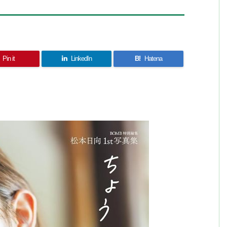
Pin it
LinkedIn
B!
Hatena
共
有