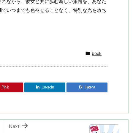
まれながら、彼女と共に歩む新しい旅路を、あなた
棚でいつまでも色褪せることなく、特別な光を放ち
共
有

book
Pin it
LinkedIn
B!
Hatena

Next