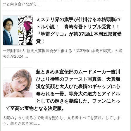
ツと向き合いながら ...
ミステリ界の旗手が仕掛ける本格頭脳バ
トル小説！ 青崎有吾トリプル受賞！！
『地雷グリコ』が第37回山本周五郎賞受
賞！
一般財団法人 新潮文芸振興会が主催する「第37回山本周五郎賞」の選
考会が2024 ...
超ときめき宣伝部のムードメーカー吉川
ひより待望のファースト写真集。天真爛
漫な笑顔と大人びた表情のギャップに心
奪われる一冊。等身大の魅力とアイドル
としての輝きを凝縮した、ファンにとっ
て至高の宝物となる決定版。
太陽のような明るさで周囲を照らし、見る者すべてを笑顔にしてしま
う。超ときめき宣伝 ...