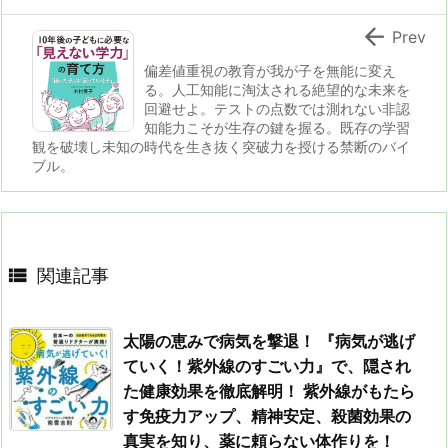

Prev
偏差値重視の教育が我が子を無能に変え
る。人工知能に淘汰される絶望的な未来を
回避せよ。テストの点数では測れない非認
知能力こそが生存の鍵を握る。既存の学習
観を破壊し未知の時代を生き抜く突破力を授ける禁断のバイ
ブル。

関連記事
太陽の恵みで病気を撃退！ 『病気が逃げ
ていく！紫外線のすごい力』で、隠され
た健康効果を徹底解明！ 紫外線がもたら
す免疫力アップ、精神安定、殺菌効果の
真実を知り、薬に頼らない体作りを！