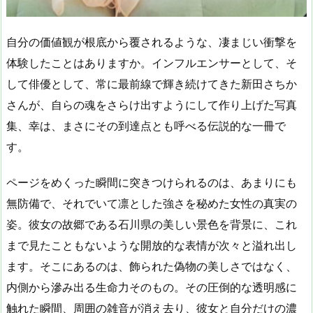
自分の価値観が根底から覆されるような、凄まじい衝撃を
体験したことはありますか。インフルエンサーとして、そ
して俳優として、常に最前線で輝き続けてきた新田さちか
さんが、自らの魂をさらけ出すようにして作り上げた写真
集、幸は、まさにその到達点とも呼べる伝説的な一冊で
す。
ページをめくった瞬間に突きつけられるのは、あまりにも
無防備で、それでいて凛とした強さを秘めた女性の真実の
姿。彼女の故郷である石川県の美しい景色を背景に、これ
まで見たこともないような開放的な表情が次々と溢れ出し
ます。そこにあるのは、飾られた偽物の美しさではなく、
内側から滲み出る生命力そのもの。その圧倒的な透明感に
触れた瞬間、周囲の雑音が消え去り、彼女と自分だけの濃