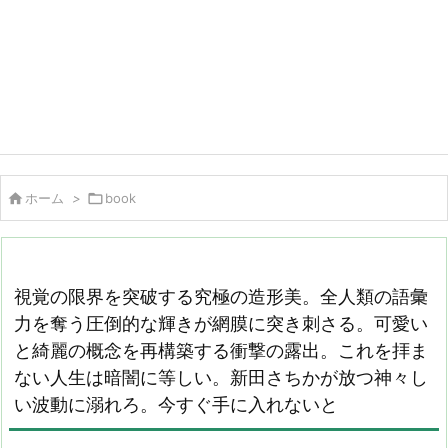

ホーム
>

book
視覚の限界を突破する究極の造形美。全人類の語彙
力を奪う圧倒的な輝きが網膜に突き刺さる。可愛い
と綺麗の概念を再構築する衝撃の露出。これを拝ま
ない人生は暗闇に等しい。新田さちかが放つ神々し
い波動に溺れろ。今すぐ手に入れないと