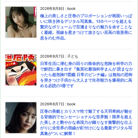
2026年8月8日
:
book
極上の美しさと圧巻のプロポーションが画面いっぱ
いに咲き誇るデジタル写真集。130ページを超える
贅沢なボリュームで百瀬まりなの魅力を余すことな
く凝縮。視線を惹きつけて放さない至高の造形美に
息をのむ作品。
2026年8月7日
:
子ども
日常生活に潜む身の回りの致命的な危険を科学の力
で鮮烈に暴き出す『集英社最強科学まんが 読まなか
ったら超危険!?図鑑 日常のピンチ編』は無知の恐怖
を突きつけ子供から大人まで生存能力を爆発的に高
める必読の1冊です
2026年8月7日
:
book
圧巻の美貌とカリスマ性で魅了する天羽希純が魅せ
る背徳的でセンセーショナルな世界観！限界を超え
た美しさと艶やかな表現力が織りなす衝撃的な仕上
がりに全世界の視線が釘付けになる最新デジタル写
真集がついに解禁！