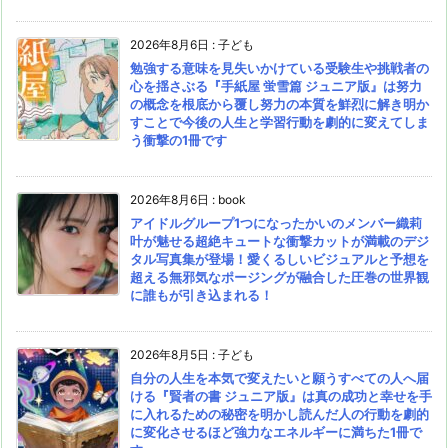
2026年8月6日
:
子ども
勉強する意味を見失いかけている受験生や挑戦者の
心を揺さぶる『手紙屋 蛍雪篇 ジュニア版』は努力
の概念を根底から覆し努力の本質を鮮烈に解き明か
すことで今後の人生と学習行動を劇的に変えてしま
う衝撃の1冊です
2026年8月6日
:
book
アイドルグループ1つになったかいのメンバー織莉
叶が魅せる超絶キュートな衝撃カットが満載のデジ
タル写真集が登場！愛くるしいビジュアルと予想を
超える無邪気なポージングが融合した圧巻の世界観
に誰もが引き込まれる！
2026年8月5日
:
子ども
自分の人生を本気で変えたいと願うすべての人へ届
ける『賢者の書 ジュニア版』は真の成功と幸せを手
に入れるための秘密を明かし読んだ人の行動を劇的
に変化させるほど強力なエネルギーに満ちた1冊で