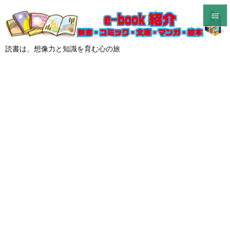


メニュ
読書は、想像力と知識を育む心の旅

サイド

前へ

次へ

検索