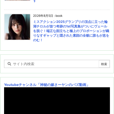
す
2026年8月5日
:
book
ミスアクション2025グランプリの頂点に立った輪
湖チロルが放つ奇跡の1st写真集がついにヴェール
を脱ぐ！端正な顔立ちと極上のプロポーションが織
りなすギャップと隠された素顔の全貌に誰もが息を
のむ！
Youtubeチャンネル
「神秘の嫁さーヤンのバズ動画」