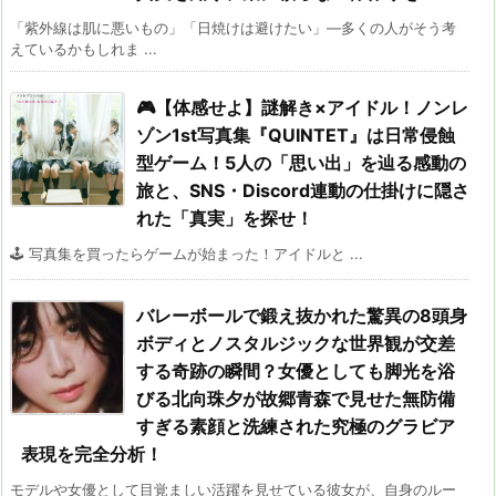
「紫外線は肌に悪いもの」「日焼けは避けたい」—多くの人がそう考
えているかもしれま ...
🎮【体感せよ】謎解き×アイドル！ノンレ
ゾン1st写真集『QUINTET』は日常侵蝕
型ゲーム！5人の「思い出」を辿る感動の
旅と、SNS・Discord連動の仕掛けに隠さ
れた「真実」を探せ！
🕹️ 写真集を買ったらゲームが始まった！アイドルと ...
バレーボールで鍛え抜かれた驚異の8頭身
ボディとノスタルジックな世界観が交差
する奇跡の瞬間？女優としても脚光を浴
びる北向珠夕が故郷青森で見せた無防備
すぎる素顔と洗練された究極のグラビア
表現を完全分析！
モデルや女優として目覚ましい活躍を見せている彼女が、自身のルー