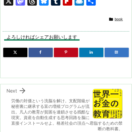
X
M
T
Bl
T
Fl
R
共
a
hr
u
u
ip
ai
有
st
e
e
m
b
n

book
o
a
s
bl
o
dr
d
d
k
r
ar
o
よろしければシェアお願いします
o
s
y
d
p.
B!
n
io

Next
労働の対価という洗脳を解け。支配階級が
秘密裏に継承する富の増殖プログラムが流
出。凡人の教育が貧困を連鎖させる残酷な
現実。資産を自動生成する思考回路を脳に
直接インストールせよ。格差社会の頂点へ君臨するための禁
断の教科書。