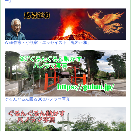
一」
WEB作家・小説家・エッセイスト「鬼岩正和」
ぐるんぐるん回る360パノラマ写真