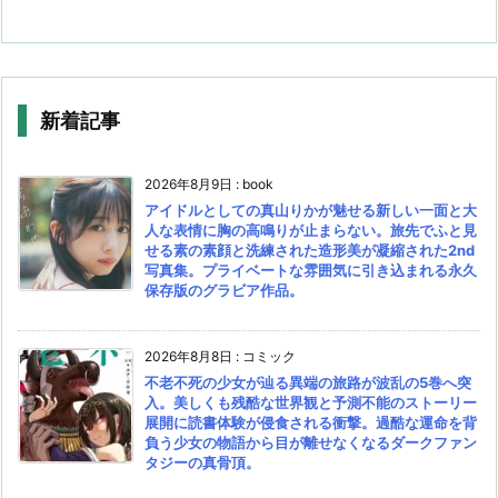
新着記事
2026年8月9日
:
book
アイドルとしての真山りかが魅せる新しい一面と大
人な表情に胸の高鳴りが止まらない。旅先でふと見
せる素の素顔と洗練された造形美が凝縮された2nd
写真集。プライベートな雰囲気に引き込まれる永久
保存版のグラビア作品。
2026年8月8日
:
コミック
不老不死の少女が辿る異端の旅路が波乱の5巻へ突
入。美しくも残酷な世界観と予測不能のストーリー
展開に読書体験が侵食される衝撃。過酷な運命を背
負う少女の物語から目が離せなくなるダークファン
タジーの真骨頂。