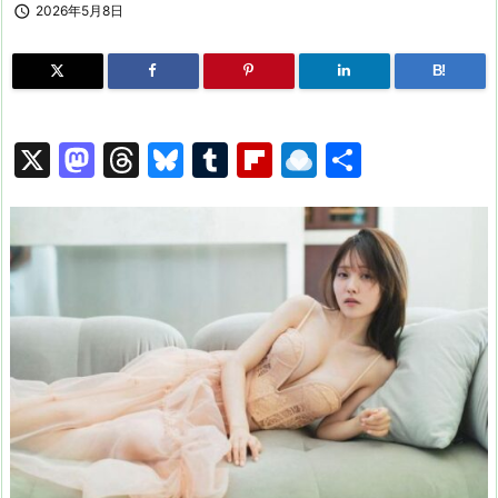

2026年5月8日
B!
X
M
T
Bl
T
Fl
R
共
a
hr
u
u
ip
ai
有
st
e
e
m
b
n
o
a
s
bl
o
dr
d
d
k
r
ar
o
o
s
y
d
p.
n
io