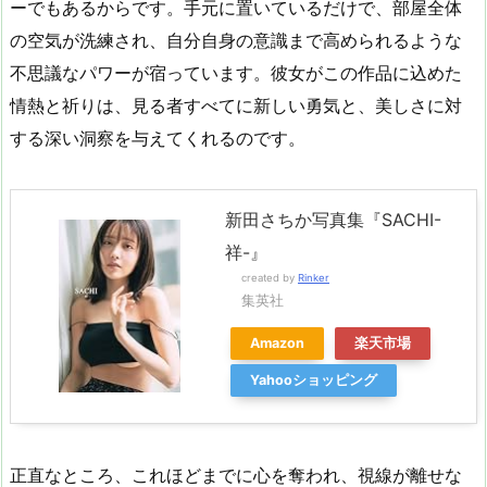
ーでもあるからです。手元に置いているだけで、部屋全体
の空気が洗練され、自分自身の意識まで高められるような
不思議なパワーが宿っています。彼女がこの作品に込めた
情熱と祈りは、見る者すべてに新しい勇気と、美しさに対
する深い洞察を与えてくれるのです。
新田さちか写真集『SACHI-
祥-』
created by
Rinker
集英社
Amazon
楽天市場
Yahooショッピング
正直なところ、これほどまでに心を奪われ、視線が離せな